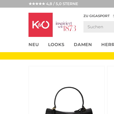
★★★★★ 4,8 / 5,0 STERNE
ZU GIGASPORT
FASHION-
UNSERE APP
CLICK &
CLICK &
TRENDS
COLLECT
RESERVE
NEU
LOOKS
DAMEN
HER