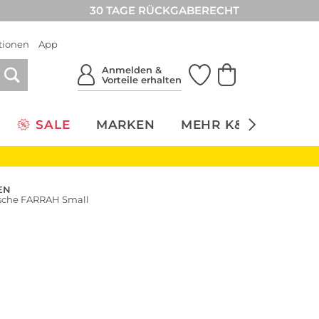
30 TAGE RÜCKGABERECHT
tionen
App
Anmelden &
Vorteile erhalten
SALE
MARKEN
MEHR K&Ö
NACH
EN
asche FARRAH Small