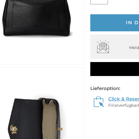
IN 
Meld
Lieferoption:
Click & Rese
Filialverfügba