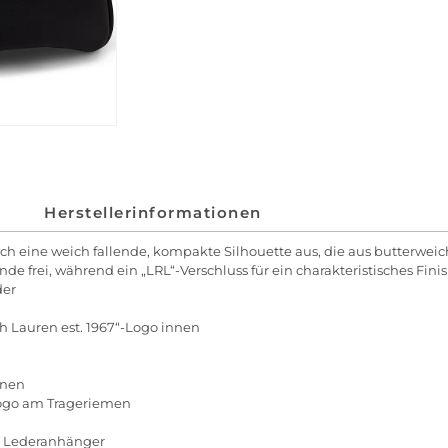
Herstellerinformationen
rch eine weich fallende, kompakte Silhouette aus, die aus butterwei
ei, während ein „LRL“-Verschluss für ein charakteristisches Finish
der
ph Lauren est. 1967“-Logo innen
nnen
-Logo am Trageriemen
am Lederanhänger