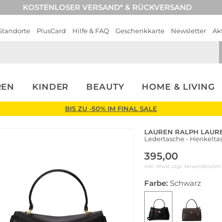
KOSTENLOSER VERSAND* & RÜCKVERSAND
Standorte
PlusCard
Hilfe & FAQ
Geschenkkarte
Newsletter
Ak
REN
KINDER
BEAUTY
HOME & LIVING
BIS ZU -50% IM FINAL SALE
LAUREN RALPH LAUR
Ledertasche - Henkelt
395,00
inkl. Mwst zzgl.
Versandkosten
Farbe:
Schwarz