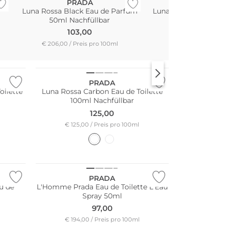
PRADA
PRADA
Luna Rossa Black Eau de Parfum
Luna Rossa Ocean E
50ml Nachfüllbar
50ml
103,00
111,00
€ 206,00 / Preis pro 100ml
€ 222,00 / Preis 
PRADA
ilette
Luna Rossa Carbon Eau de Toilette
100ml Nachfüllbar
125,00
€ 125,00 / Preis pro 100ml
PRADA
u de
L'Homme Prada Eau de Toilette L'Eau
Spray 50ml
97,00
€ 194,00 / Preis pro 100ml