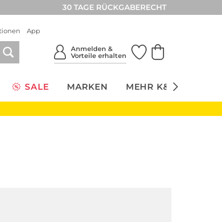
30 TAGE RÜCKGABERECHT
tionen
App
Anmelden &
Vorteile erhalten
SALE
MARKEN
MEHR K&Ö
NACH