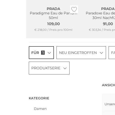
PRADA
PRADA
Paradigme Eau de Parfum
Paradoxe Eau d
50ml
30ml Nachfü
109,00
91,00
€ 218,00 / Preis pro 100ml
€ 303,34 / Preis 
FÜR
1
NEU EINGETROFFEN
F
PRODUKTSERIE
ANSICH
KATEGORIE
Unser
Damen