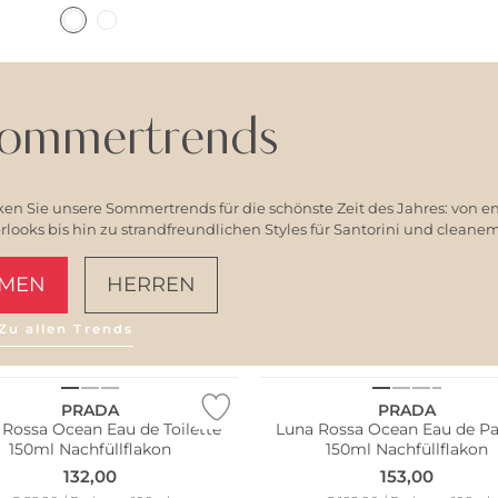
ommertrends
en Sie unsere Sommertrends für die schönste Zeit des Jahres: von e
ooks bis hin zu strandfreundlichen Styles für Santorini und clean
MEN
HERREN
Zu allen Trends
AMALFI VIBES
PRADA
PRADA
 Rossa Ocean Eau de Toilette
Luna Rossa Ocean Eau de P
150ml Nachfüllflakon
150ml Nachfüllflakon
132,00
153,00