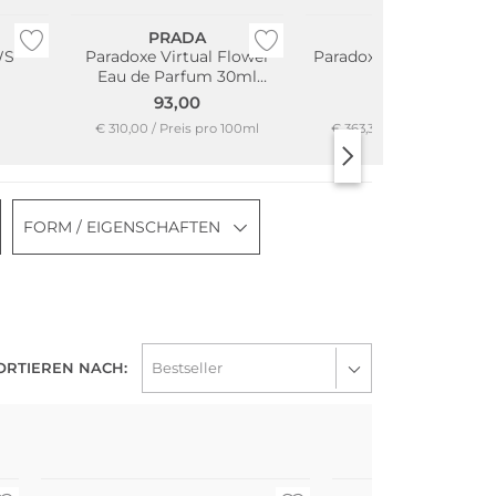
PRADA
PRADA
WS
Paradoxe Virtual Flower
Paradoxe Radical Essen
Eau de Parfum 30ml
30ml
Nachfüllbar
93,00
109,00
€ 310,00 / Preis pro 100ml
€ 363,34 / Preis pro 100ml
FORM / EIGENSCHAFTEN
ORTIEREN NACH: