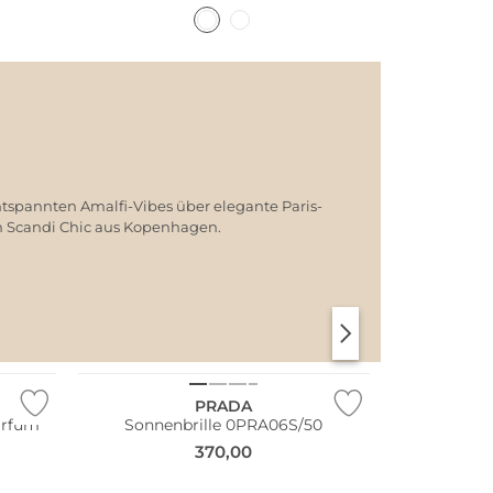
ntspannten Amalfi-Vibes über elegante Paris-
em Scandi Chic aus Kopenhagen.
SANTORINI SOFT
PARIS CHIC
PRADA
arfum
Sonnenbrille 0PRA06S/50
370,00