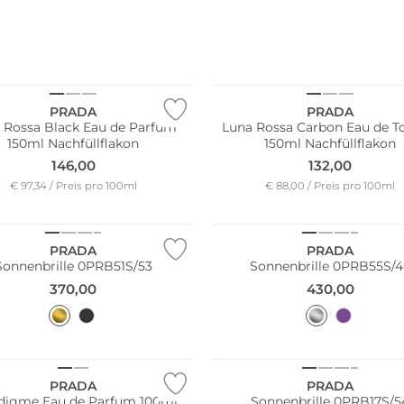
PRADA
PRADA
 Rossa Black Eau de Parfum
Luna Rossa Carbon Eau de To
150ml Nachfüllflakon
150ml Nachfüllflakon
146,00
132,00
€ 97,34 / Preis pro 100ml
€ 88,00 / Preis pro 100ml
PRADA
PRADA
Sonnenbrille 0PRB51S/53
Sonnenbrille 0PRB55S/
370,00
430,00
PRADA
PRADA
digme Eau de Parfum 100ml
Sonnenbrille 0PRB17S/5