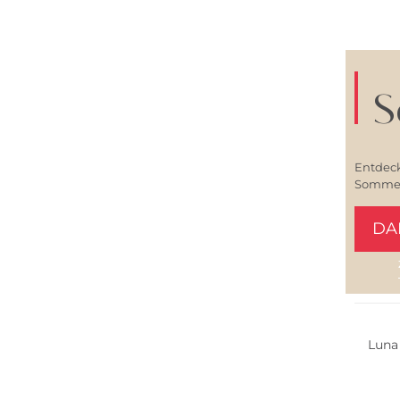
S
Entdeck
Sommerl
DA
Luna