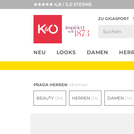
★★★★★ 4,8 / 5,0 STERNE
ZU GIGASPORT
FASHION-
UNSERE APP
CLICK &
CLICK &
TRENDS
COLLECT
RESERVE
NEU
LOOKS
DAMEN
HER
PRADA HERREN
48 Artikel
BEAUTY
(34)
HERREN
(14)
DAMEN
(14)