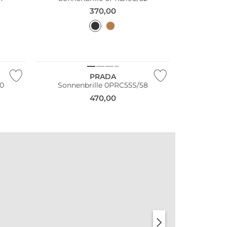
370,00
PRADA
60
Sonnenbrille 0PRC55S/58
470,00