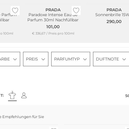
PRADA
PRADA
e Parfum
Paradoxe Intense Eau de
Sonnenbrille 15
llbar
Parfum 30ml Nachfüllbar
290,00
101,00
pro 100ml
€ 336,67 / Preis pro 100ml
ARBE
PREIS
PARFUMTYP
DUFTNOTE
T:
S
e Empfehlungen für Sie