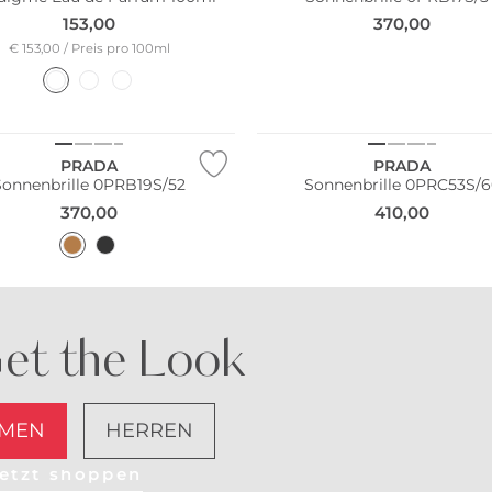
153,00
370,00
€ 153,00 / Preis pro 100ml
PRADA
PRADA
Sonnenbrille 0PRB19S/52
Sonnenbrille 0PRC53S/
370,00
410,00
et the Look
MEN
HERREN
etzt shoppen