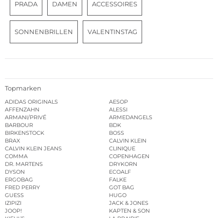
PRADA
DAMEN
ACCESSOIRES
SONNENBRILLEN
VALENTINSTAG
Topmarken
ADIDAS ORIGINALS
AESOP
AFFENZAHN
ALESSI
ARMANI/PRIVÉ
ARMEDANGELS
BARBOUR
BDK
BIRKENSTOCK
BOSS
BRAX
CALVIN KLEIN
CALVIN KLEIN JEANS
CLINIQUE
COMMA
COPENHAGEN
DR. MARTENS
DRYKORN
DYSON
ECOALF
ERGOBAG
FALKE
FRED PERRY
GOT BAG
GUESS
HUGO
IZIPIZI
JACK & JONES
JOOP!
KAPTEN & SON