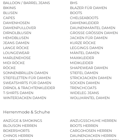
BALLOON / BARREL JEANS
BHS
BIKINIS
BLAZER FÜR DAMEN
BLUSEN
BOOTS
CAPES
CHELSEABOOTS
DAMENHOSEN
DAMENKLEIDER
DAMENPULLOVER
DAUNENMÄNTEL DAMEN
DIRNDLBLUSEN
GROSSE GRÖSSEN DAMEN
HEMDBLUSEN
JACKEN FÜR DAMEN
JEANS DAMEN
KURZE RÖCKE
LANGE RÖCKE
LEGGINGS DAMEN
LOUNGEWEAR
MÄNTEL DAMEN
MARLENEHOSE
MAXIKLEIDER
MIDI RÖCKE
MIDIKLEIDER
RÖCKE
SHAPEWEAR DAMEN
SONNENBRILLEN DAMEN
STIEFEL DAMEN
STIEFELETTEN FÜR DAMEN
STRICKJACKEN DAMEN
SWEATSHIRTS FÜR DAMEN
SOCKEN DAMEN
DIRNDL & TRACHTENKLEIDER
TRENCHCOATS
T-SHIRTS DAMEN
WIDELEG JEANS
WINTERJACKEN DAMEN
WOLLMÄNTEL DAMEN
Herrenmode & Schuhe
ANZÜGE & SMOKINGS
ANZUGSSCHUHE HERREN
BLOUSON HERREN
BOOTS HERREN
BOXERSHORTS
CARGOHOSEN HERREN
CHINOS HERREN
DAUNENJACKEN HERREN