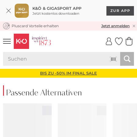
K&Ö & GIGASPORT APP
ZUR APP
Jetzt kostenlos downloaden
Pluscard Vorteile erhalten
KOSTENLOSER VERSAND* & RÜCKVERSAND
Jetzt anmelden
UNSERE APP
CLICK &
CLICK &
COLLECT
RESERVE
BIS ZU -50% IM FINAL SALE
Passende Alternativen