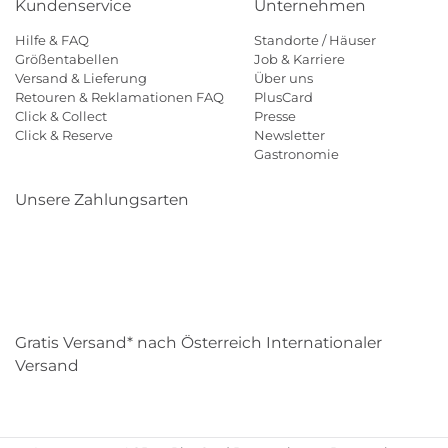
Kundenservice
Unternehmen
Hilfe & FAQ
Standorte / Häuser
Größentabellen
Job & Karriere
Versand & Lieferung
Über uns
Retouren & Reklamationen FAQ
PlusCard
Click & Collect
Presse
Click & Reserve
Newsletter
Gastronomie
Unsere Zahlungsarten
Klarna
Paypal
Mastercard
Visa
Diners
Eps
Shop
Applepay
Amazon
Gratis Versand* nach Österreich Internationaler
Versand