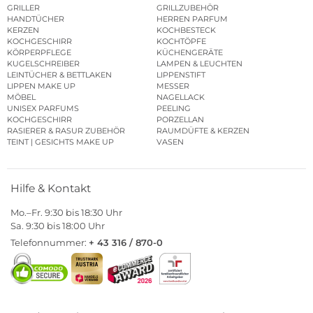
GRILLER
GRILLZUBEHÖR
HANDTÜCHER
HERREN PARFUM
KERZEN
KOCHBESTECK
KOCHGESCHIRR
KOCHTÖPFE
KÖRPERPFLEGE
KÜCHENGERÄTE
KUGELSCHREIBER
LAMPEN & LEUCHTEN
LEINTÜCHER & BETTLAKEN
LIPPENSTIFT
LIPPEN MAKE UP
MESSER
MÖBEL
NAGELLACK
UNISEX PARFUMS
PEELING
KOCHGESCHIRR
PORZELLAN
RASIERER & RASUR ZUBEHÖR
RAUMDÜFTE & KERZEN
TEINT | GESICHTS MAKE UP
VASEN
Hilfe & Kontakt
Mo.–Fr. 9:30 bis 18:30 Uhr
Sa. 9:30 bis 18:00 Uhr
Telefonnummer:
+ 43 316 / 870-0