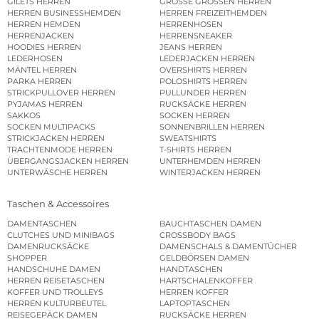
GILETS HERREN
GROSSE GRÖSSEN HERREN
HERREN BUSINESSHEMDEN
HERREN FREIZEITHEMDEN
HERREN HEMDEN
HERRENHOSEN
HERRENJACKEN
HERRENSNEAKER
HOODIES HERREN
JEANS HERREN
LEDERHOSEN
LEDERJACKEN HERREN
MÄNTEL HERREN
OVERSHIRTS HERREN
PARKA HERREN
POLOSHIRTS HERREN
STRICKPULLOVER HERREN
PULLUNDER HERREN
PYJAMAS HERREN
RUCKSÄCKE HERREN
SAKKOS
SOCKEN HERREN
SOCKEN MULTIPACKS
SONNENBRILLEN HERREN
STRICKJACKEN HERREN
SWEATSHIRTS
TRACHTENMODE HERREN
T-SHIRTS HERREN
ÜBERGANGSJACKEN HERREN
UNTERHEMDEN HERREN
UNTERWÄSCHE HERREN
WINTERJACKEN HERREN
Taschen & Accessoires
DAMENTASCHEN
BAUCHTASCHEN DAMEN
CLUTCHES UND MINIBAGS
CROSSBODY BAGS
DAMENRUCKSÄCKE
DAMENSCHALS & DAMENTÜCHER
SHOPPER
GELDBÖRSEN DAMEN
HANDSCHUHE DAMEN
HANDTASCHEN
HERREN REISETASCHEN
HARTSCHALENKOFFER
KOFFER UND TROLLEYS
HERREN KOFFER
HERREN KULTURBEUTEL
LAPTOPTASCHEN
REISEGEPÄCK DAMEN
RUCKSÄCKE HERREN