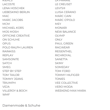
KIEHL’S
LA PRAIRIE
LACOSTE
LE CREUSET
LENA HOSCHEK
LEVI’S®
LIEBESKIND BERLIN
LUISA CERANO
MAC
MARC CAIN
MARC JACOBS
MARC O’POLO
MCM
MEY
MICHAEL KORS
MONARI
MOS MOSH
NEW BALANCE
OFFICINE CREATIVE
OLYMP
ON SCHUHE
ONLY
OPUS
PAUL GREEN
POLO RALPH LAUREN
RAGWEAR
RAINKISS
REISENTHEL
REPLAY
RICHROYAL
SAMSONITE
SANETTA
SATCH
SKINY
SMEG
SOMEDAY
STEP BY STEP
TOM FORD
TOM TAILOR
TOMMY HILFIGER
TOMMY JEANS
TONIES
TRIUMPH
VEE COLLECTIVE
VEJA
VERO MODA
VILLEROY & BOCH
WEEKEND MAX MARA
WMF
Damenmode & Schuhe