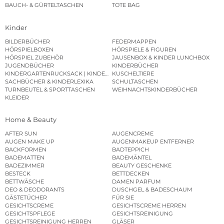
BAUCH- & GÜRTELTASCHEN
TOTE BAG
Kinder
BILDERBÜCHER
FEDERMAPPEN
HÖRSPIELBOXEN
HÖRSPIELE & FIGUREN
HÖRSPIEL ZUBEHÖR
JAUSENBOX & KINDER LUNCHBOX
JUGENDBÜCHER
KINDERBÜCHER
KINDERGARTENRUCKSACK | KINDERGARTENBEUTEL
KUSCHELTIERE
SACHBÜCHER & KINDERLEXIKA
SCHULTASCHEN
TURNBEUTEL & SPORTTASCHEN
WEIHNACHTSKINDERBÜCHER
KLEIDER
Home & Beauty
AFTER SUN
AUGENCREME
AUGEN MAKE UP
AUGENMAKEUP ENTFERNER
BACKFORMEN
BADTEPPICH
BADEMATTEN
BADEMÄNTEL
BADEZIMMER
BEAUTY GESCHENKE
BESTECK
BETTDECKEN
BETTWÄSCHE
DAMEN PARFUM
DEO & DEODORANTS
DUSCHGEL & BADESCHAUM
GÄSTETÜCHER
FÜR SIE
GESICHTSCREME
GESICHTSCREME HERREN
GESICHTSPFLEGE
GESICHTSREINIGUNG
GESICHTSREINIGUNG HERREN
GLÄSER