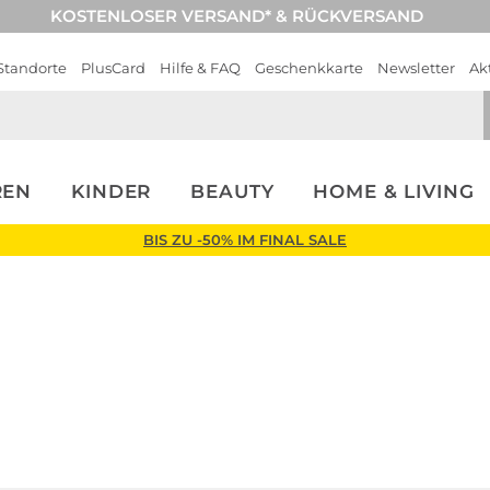
KOSTENLOSER VERSAND* & RÜCKVERSAND
Standorte
PlusCard
Hilfe & FAQ
Geschenkkarte
Newsletter
Ak
REN
KINDER
BEAUTY
HOME & LIVING
BIS ZU -50% IM FINAL SALE
Herren
Neu