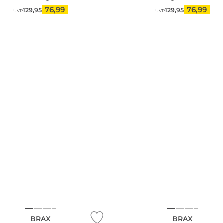
76,99
76,99
129,95
129,95
UVP
UVP
NEU
BRAX
BRAX