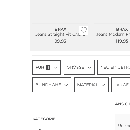
Große Größen
Große Größen
Bestseller
BRAX
BRAX
Jeans Straight Fit CADIZ
Jeans Modern F
99,95
119,95
FÜR
1
GRÖSSE
NEU EINGETR
BUNDHÖHE
MATERIAL
LÄNGE
ANSICH
KATEGORIE
Unser
Groß