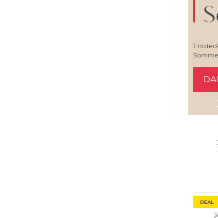
S
Entdeck
Sommerl
DA
Große 
Fashio
DEAL
J