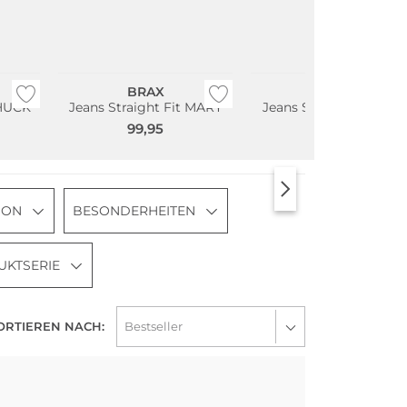
Große Größen
Große Größen
BRAX
BRAX
CHUCK
Jeans Straight Fit MARY
Jeans Slim Fit SHAKIR
99,95
109,95
SON
BESONDERHEITEN
UKTSERIE
ORTIEREN NACH:
Große Größen
Große Größen
Bestseller