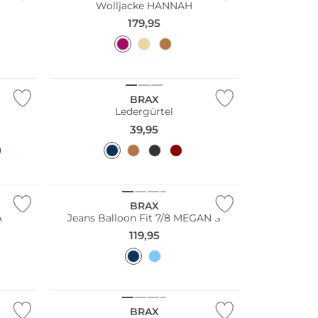
Wolljacke HANNAH
179,95
NEU
BRAX
Ledergürtel
39,95
NEU
BRAX
A
Jeans Balloon Fit 7/8 MEGAN S
119,95
NEU
Große Größen
BRAX