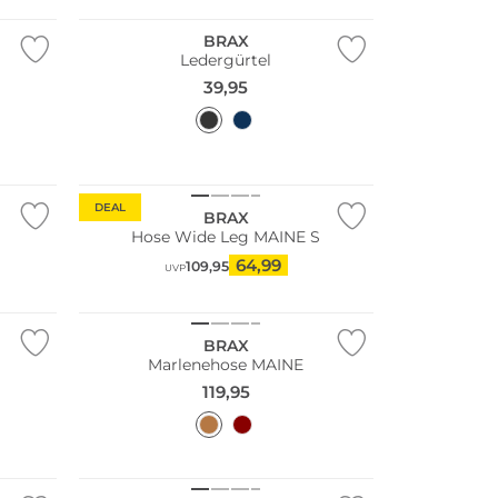
BRAX
Ledergürtel
39,95
Große Größen
DEAL
BRAX
Hose Wide Leg MAINE S
NEU
64,99
109,95
UVP
Große Größen
BRAX
Marlenehose MAINE
119,95
NEU