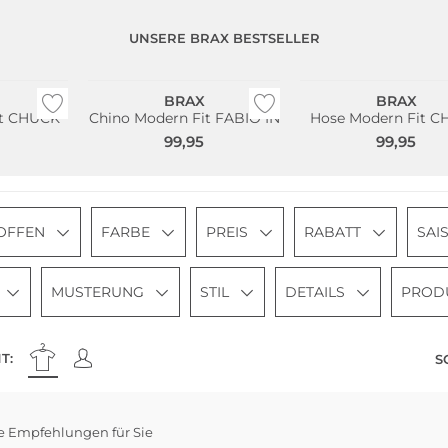
UNSERE BRAX BESTSELLER
Große Größen
Große Größen
Bestseller
BRAX
BRAX
it CHUCK
Chino Modern Fit FABIO IN
Hose Modern Fit 
99,95
99,95
OFFEN
FARBE
PREIS
RABATT
SAI
MUSTERUNG
STIL
DETAILS
PROD
T:
S
e Empfehlungen für Sie
e Größen
Große Größen