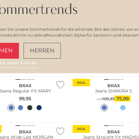
ommertrends
en Sie unsere Sommertrends für die schönste Zeit des Jahres: von e
ooks bis hin zu strandfreundlichen Styles für Santorini und clean
MEN
HERREN
Zu allen Trends
AMALFI VIBES
Größen
Große Größen
DEAL
BRAX
BRAX
Jeans Regular Fit MARY
Jeans SHAKIRA S
99,95
75,99
109,95
UVP
n Tipp
Große Größen
DEAL
BRAX
BRAX
eans Wide Leg MORGAN
Jeans Straight Fit MADI