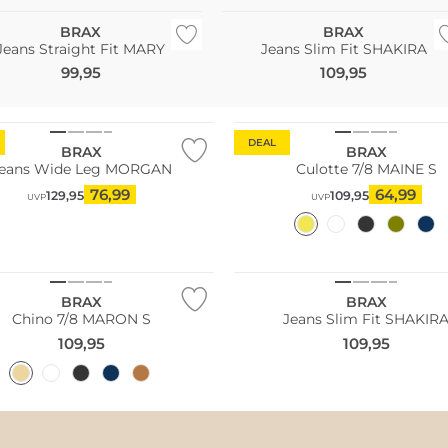
BRAX
BRAX
Jeans Straight Fit MARY
Jeans Slim Fit SHAKIRA
99,95
109,95
Große Größen
DEAL
BRAX
BRAX
eans Wide Leg MORGAN
Culotte 7/8 MAINE S
76,99
64,99
129,95
109,95
UVP
UVP
NEU
Größen
Große Größen
BRAX
BRAX
Chino 7/8 MARON S
Jeans Slim Fit SHAKIR
109,95
109,95