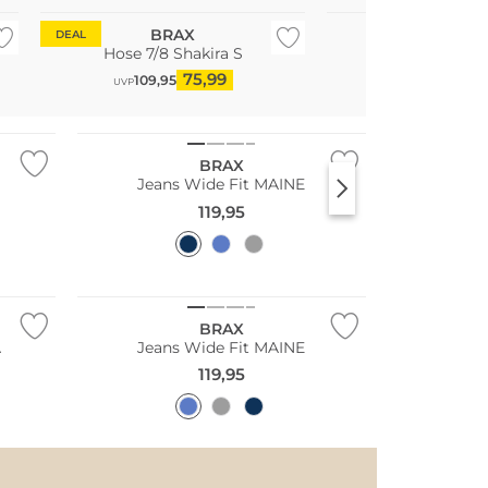
BRAX
BRAX
DEAL
Hose 7/8 Shakira S
Jeans Wide Fi
75,99
119,95
109,95
Große Größen
UVP
Bestseller
BRAX
Jeans Wide Fit MAINE
119,95
Große Größen
BRAX
A
Jeans Wide Fit MAINE
119,95