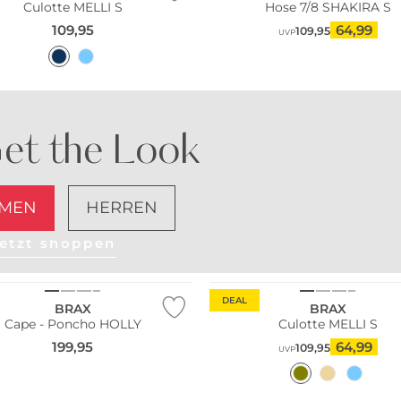
Culotte MELLI S
Hose 7/8 SHAKIRA S
109,95
64,99
109,95
UVP
et the Look
MEN
HERREN
etzt shoppen
Große Größen
DEAL
BRAX
BRAX
Cape - Poncho HOLLY
Culotte MELLI S
199,95
64,99
109,95
UVP
Größen
Große Größen