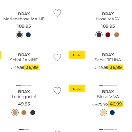
BRAX
BRAX
Marlenehose MAINE
Hose MARY
109,95
109,95
BRAX
BRAX
DEAL
Schal JANINE
Schal JENNA
36,99
36,99
49,95
49,95
UVP
UVP
Größen
DEAL
BRAX
BRAX
Ledergürtel
Bluse VIVA
49,95
46,99
79,95
UVP
Größen
NEU