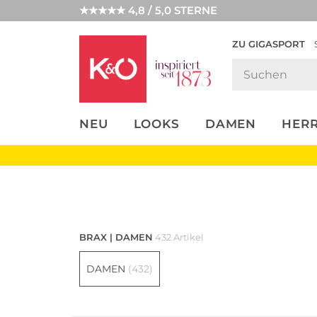
★★★★★ 4,8 / 5,0 STERNE
ZU GIGASPORT
FASHION-
UNSERE APP
CLICK &
CLICK &
TRENDS
COLLECT
RESERVE
NEU
LOOKS
DAMEN
HER
Damen
BRAX | DAMEN
432 Artikel
DAMEN
(432)