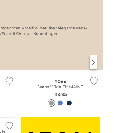
ntspannten Amalfi-Vibes über elegante Paris-
em Scandi Chic aus Kopenhagen.
Große Größen
SANTORINI SOFT
PARIS CHIC
Bestseller
BRAX
Jeans Wide Fit MAINE
119,95
SON