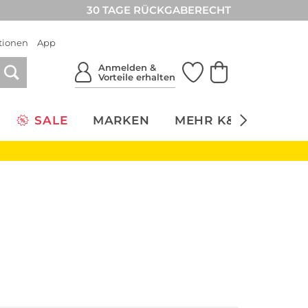
30 TAGE RÜCKGABERECHT
tionen
App
Anmelden &
Vorteile erhalten
SALE
MARKEN
MEHR K&Ö
NACH
Sale