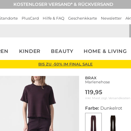
KOSTENLOSER VERSAND* & RÜCKVERSAND
Standorte
PlusCard
Hilfe & FAQ
Geschenkkarte
Newsletter
Ak
REN
KINDER
BEAUTY
HOME & LIVING
BIS ZU -50% IM FINAL SALE
BRAX
Marlenehose
119,95
inkl. Mwst zzgl.
Versandkosten
Farbe:
Dunkelrot