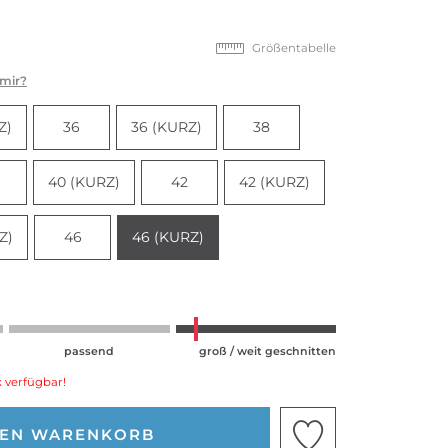
Größentabelle
 mir?
Z)
36
36 (KURZ)
38
40 (KURZ)
42
42 (KURZ)
Z)
46
46 (KURZ)
passend
groß / weit geschnitten
 verfügbar!
DEN WARENKORB