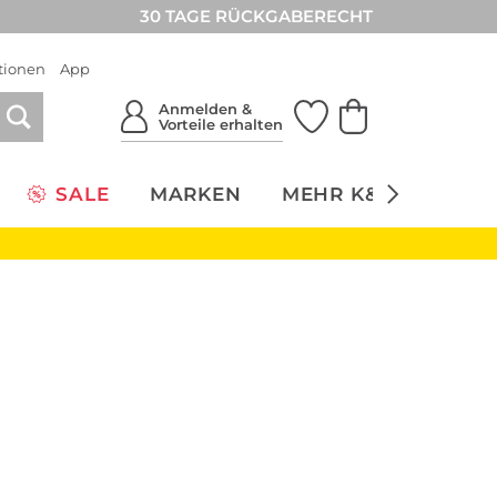
30 TAGE RÜCKGABERECHT
tionen
App
Anmelden &
Vorteile erhalten
SALE
MARKEN
MEHR K&Ö
NACH