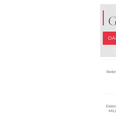
G
DA
J
Reib
Elekt
MIL