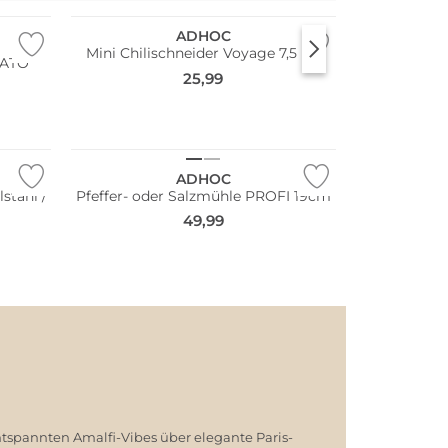
ADHOC
Mini Chilischneider Voyage 7,5cm
KATO
25,99
ADHOC
stahl /
Pfeffer- oder Salzmühle PROFI 19cm
49,99
ntspannten Amalfi-Vibes über elegante Paris-