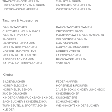
TRACHTENMODE HERREN
T-SHIRTS HERREN
ÜBERGANGSJACKEN HERREN
UNTERHEMDEN HERREN
UNTERWÄSCHE HERREN
WINTERJACKEN HERREN
Taschen & Accessoires
DAMENTASCHEN
BAUCHTASCHEN DAMEN
CLUTCHES UND MINIBAGS
CROSSBODY BAGS
DAMENRUCKSÄCKE
DAMENSCHALS & DAMENTÜCHER
SHOPPER
GELDBÖRSEN DAMEN
HANDSCHUHE DAMEN
HANDTASCHEN
HERREN REISETASCHEN
HARTSCHALENKOFFER
KOFFER UND TROLLEYS
HERREN KOFFER
HERREN KULTURBEUTEL
LAPTOPTASCHEN
REISEGEPÄCK DAMEN
RUCKSÄCKE HERREN
BAUCH- & GÜRTELTASCHEN
TOTE BAG
Kinder
BILDERBÜCHER
FEDERMAPPEN
HÖRSPIELBOXEN
HÖRSPIELE & FIGUREN
HÖRSPIEL ZUBEHÖR
JAUSENBOX & KINDER LUNCHBOX
JUGENDBÜCHER
KINDERBÜCHER
KINDERGARTENRUCKSACK | KINDERGARTENBEUTEL
KUSCHELTIERE
SACHBÜCHER & KINDERLEXIKA
SCHULTASCHEN
TURNBEUTEL & SPORTTASCHEN
WEIHNACHTSKINDERBÜCHER
KLEIDER