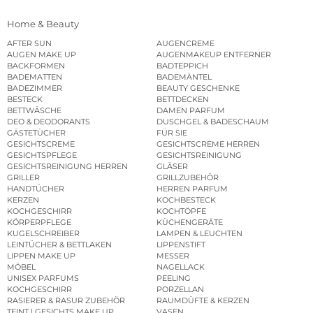
Home & Beauty
AFTER SUN
AUGENCREME
AUGEN MAKE UP
AUGENMAKEUP ENTFERNER
BACKFORMEN
BADTEPPICH
BADEMATTEN
BADEMÄNTEL
BADEZIMMER
BEAUTY GESCHENKE
BESTECK
BETTDECKEN
BETTWÄSCHE
DAMEN PARFUM
DEO & DEODORANTS
DUSCHGEL & BADESCHAUM
GÄSTETÜCHER
FÜR SIE
GESICHTSCREME
GESICHTSCREME HERREN
GESICHTSPFLEGE
GESICHTSREINIGUNG
GESICHTSREINIGUNG HERREN
GLÄSER
GRILLER
GRILLZUBEHÖR
HANDTÜCHER
HERREN PARFUM
KERZEN
KOCHBESTECK
KOCHGESCHIRR
KOCHTÖPFE
KÖRPERPFLEGE
KÜCHENGERÄTE
KUGELSCHREIBER
LAMPEN & LEUCHTEN
LEINTÜCHER & BETTLAKEN
LIPPENSTIFT
LIPPEN MAKE UP
MESSER
MÖBEL
NAGELLACK
UNISEX PARFUMS
PEELING
KOCHGESCHIRR
PORZELLAN
RASIERER & RASUR ZUBEHÖR
RAUMDÜFTE & KERZEN
TEINT | GESICHTS MAKE UP
VASEN