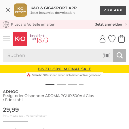
K&Ö & GIGASPORT APP
ZUR APP
Jetzt kostenlos downloaden
Pluscard Vorteile erhalten
KOSTENLOSER VERSAND* & RÜCKVERSAND
Jetzt anmelden
UNSERE APP
CLICK &
CLICK &
COLLECT
RESERVE
BIS ZU -50% IM FINAL SALE
Beliebt!
9 Personen sehen sich diesen Artikel gerade an
ADHOC
Essig- oder Ölspender AROMA POUR 300ml Glas
/ Edelstahl
29,99
inkl. Mwst zzgl.
Versandkosten