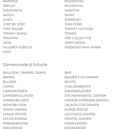
RAINKISS
REISENTHEL
REPLAY
RICHROYAL
SAMSONITE
SANETTA
SATCH
SKINY
SMEG
SOMEDAY
STEP BY STEP
TOM FORD
TOM TAILOR
TOMMY HILFIGER
TOMMY JEANS
TONIES
TRIUMPH
VEE COLLECTIVE
VEJA
VERO MODA
VILLEROY & BOCH
WEEKEND MAX MARA
WMF
Damenmode & Schuhe
BALLOON / BARREL JEANS
BHS
BIKINIS
BLAZER FÜR DAMEN
BLUSEN
BOOTS
CAPES
CHELSEABOOTS
DAMENHOSEN
DAMENKLEIDER
DAMENPULLOVER
DAUNENMÄNTEL DAMEN
DIRNDLBLUSEN
GROSSE GRÖSSEN DAMEN
HEMDBLUSEN
JACKEN FÜR DAMEN
JEANS DAMEN
KURZE RÖCKE
LANGE RÖCKE
LEGGINGS DAMEN
LOUNGEWEAR
MÄNTEL DAMEN
MARLENEHOSE
MAXIKLEIDER
MIDI RÖCKE
MIDIKLEIDER