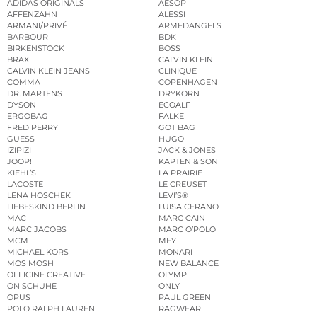
ADIDAS ORIGINALS
AESOP
AFFENZAHN
ALESSI
ARMANI/PRIVÉ
ARMEDANGELS
BARBOUR
BDK
BIRKENSTOCK
BOSS
BRAX
CALVIN KLEIN
CALVIN KLEIN JEANS
CLINIQUE
COMMA
COPENHAGEN
DR. MARTENS
DRYKORN
DYSON
ECOALF
ERGOBAG
FALKE
FRED PERRY
GOT BAG
GUESS
HUGO
IZIPIZI
JACK & JONES
JOOP!
KAPTEN & SON
KIEHL’S
LA PRAIRIE
LACOSTE
LE CREUSET
LENA HOSCHEK
LEVI’S®
LIEBESKIND BERLIN
LUISA CERANO
MAC
MARC CAIN
MARC JACOBS
MARC O’POLO
MCM
MEY
MICHAEL KORS
MONARI
MOS MOSH
NEW BALANCE
OFFICINE CREATIVE
OLYMP
ON SCHUHE
ONLY
OPUS
PAUL GREEN
POLO RALPH LAUREN
RAGWEAR