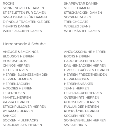
RÖCKE
SHAPEWEAR DAMEN
SONNENBRILLEN DAMEN
STIEFEL DAMEN
STIEFELETTEN FÜR DAMEN
STRICKJACKEN DAMEN
SWEATSHIRTS FÜR DAMEN
SOCKEN DAMEN
DIRNDL & TRACHTENKLEIDER
TRENCHCOATS
T-SHIRTS DAMEN
WIDELEG JEANS
WINTERJACKEN DAMEN
WOLLMÄNTEL DAMEN
Herrenmode & Schuhe
ANZÜGE & SMOKINGS
ANZUGSSCHUHE HERREN
BLOUSON HERREN
BOOTS HERREN
BOXERSHORTS
CARGOHOSEN HERREN
CHINOS HERREN
DAUNENJACKEN HERREN
GILETS HERREN
GROSSE GRÖSSEN HERREN
HERREN BUSINESSHEMDEN
HERREN FREIZEITHEMDEN
HERREN HEMDEN
HERRENHOSEN
HERRENJACKEN
HERRENSNEAKER
HOODIES HERREN
JEANS HERREN
LEDERHOSEN
LEDERJACKEN HERREN
MÄNTEL HERREN
OVERSHIRTS HERREN
PARKA HERREN
POLOSHIRTS HERREN
STRICKPULLOVER HERREN
PULLUNDER HERREN
PYJAMAS HERREN
RUCKSÄCKE HERREN
SAKKOS
SOCKEN HERREN
SOCKEN MULTIPACKS
SONNENBRILLEN HERREN
STRICKJACKEN HERREN
SWEATSHIRTS