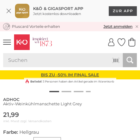
K&Ö & GIGASPORT APP
ZUR APP
Jetzt kostenlos downloaden
Pluscard Vorteile erhalten
KOSTENLOSER VERSAND* & RÜCKVERSAND
Jetzt anmelden
UNSERE APP
CLICK &
CLICK &
COLLECT
RESERVE
BIS ZU -50% IM FINAL SALE
Beliebt!
3 Personen haben den Artikel gerade im Warenkorb
ADHOC
Aktiv-Weinkühlmanschette Light Grey
21,99
inkl. Mwst zzgl.
Versandkosten
Farbe:
Hellgrau