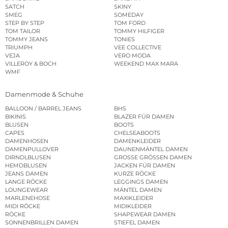
SATCH
SKINY
SMEG
SOMEDAY
STEP BY STEP
TOM FORD
TOM TAILOR
TOMMY HILFIGER
TOMMY JEANS
TONIES
TRIUMPH
VEE COLLECTIVE
VEJA
VERO MODA
VILLEROY & BOCH
WEEKEND MAX MARA
WMF
Damenmode & Schuhe
BALLOON / BARREL JEANS
BHS
BIKINIS
BLAZER FÜR DAMEN
BLUSEN
BOOTS
CAPES
CHELSEABOOTS
DAMENHOSEN
DAMENKLEIDER
DAMENPULLOVER
DAUNENMÄNTEL DAMEN
DIRNDLBLUSEN
GROSSE GRÖSSEN DAMEN
HEMDBLUSEN
JACKEN FÜR DAMEN
JEANS DAMEN
KURZE RÖCKE
LANGE RÖCKE
LEGGINGS DAMEN
LOUNGEWEAR
MÄNTEL DAMEN
MARLENEHOSE
MAXIKLEIDER
MIDI RÖCKE
MIDIKLEIDER
RÖCKE
SHAPEWEAR DAMEN
SONNENBRILLEN DAMEN
STIEFEL DAMEN