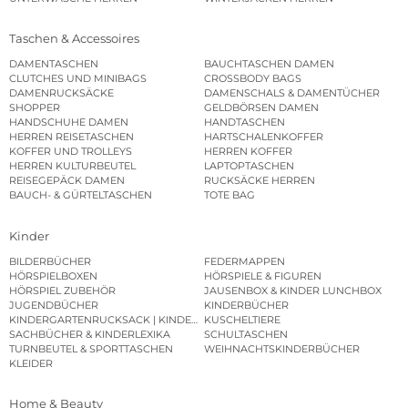
Taschen & Accessoires
DAMENTASCHEN
BAUCHTASCHEN DAMEN
CLUTCHES UND MINIBAGS
CROSSBODY BAGS
DAMENRUCKSÄCKE
DAMENSCHALS & DAMENTÜCHER
SHOPPER
GELDBÖRSEN DAMEN
HANDSCHUHE DAMEN
HANDTASCHEN
HERREN REISETASCHEN
HARTSCHALENKOFFER
KOFFER UND TROLLEYS
HERREN KOFFER
HERREN KULTURBEUTEL
LAPTOPTASCHEN
REISEGEPÄCK DAMEN
RUCKSÄCKE HERREN
BAUCH- & GÜRTELTASCHEN
TOTE BAG
Kinder
BILDERBÜCHER
FEDERMAPPEN
HÖRSPIELBOXEN
HÖRSPIELE & FIGUREN
HÖRSPIEL ZUBEHÖR
JAUSENBOX & KINDER LUNCHBOX
JUGENDBÜCHER
KINDERBÜCHER
KINDERGARTENRUCKSACK | KINDERGARTENBEUTEL
KUSCHELTIERE
SACHBÜCHER & KINDERLEXIKA
SCHULTASCHEN
TURNBEUTEL & SPORTTASCHEN
WEIHNACHTSKINDERBÜCHER
KLEIDER
Home & Beauty