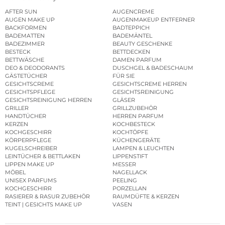
AFTER SUN
AUGENCREME
AUGEN MAKE UP
AUGENMAKEUP ENTFERNER
BACKFORMEN
BADTEPPICH
BADEMATTEN
BADEMÄNTEL
BADEZIMMER
BEAUTY GESCHENKE
BESTECK
BETTDECKEN
BETTWÄSCHE
DAMEN PARFUM
DEO & DEODORANTS
DUSCHGEL & BADESCHAUM
GÄSTETÜCHER
FÜR SIE
GESICHTSCREME
GESICHTSCREME HERREN
GESICHTSPFLEGE
GESICHTSREINIGUNG
GESICHTSREINIGUNG HERREN
GLÄSER
GRILLER
GRILLZUBEHÖR
HANDTÜCHER
HERREN PARFUM
KERZEN
KOCHBESTECK
KOCHGESCHIRR
KOCHTÖPFE
KÖRPERPFLEGE
KÜCHENGERÄTE
KUGELSCHREIBER
LAMPEN & LEUCHTEN
LEINTÜCHER & BETTLAKEN
LIPPENSTIFT
LIPPEN MAKE UP
MESSER
MÖBEL
NAGELLACK
UNISEX PARFUMS
PEELING
KOCHGESCHIRR
PORZELLAN
RASIERER & RASUR ZUBEHÖR
RAUMDÜFTE & KERZEN
TEINT | GESICHTS MAKE UP
VASEN