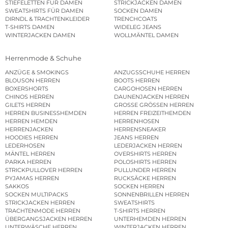
STIEFELETTEN FÜR DAMEN
STRICKJACKEN DAMEN
SWEATSHIRTS FÜR DAMEN
SOCKEN DAMEN
DIRNDL & TRACHTENKLEIDER
TRENCHCOATS
T-SHIRTS DAMEN
WIDELEG JEANS
WINTERJACKEN DAMEN
WOLLMÄNTEL DAMEN
Herrenmode & Schuhe
ANZÜGE & SMOKINGS
ANZUGSSCHUHE HERREN
BLOUSON HERREN
BOOTS HERREN
BOXERSHORTS
CARGOHOSEN HERREN
CHINOS HERREN
DAUNENJACKEN HERREN
GILETS HERREN
GROSSE GRÖSSEN HERREN
HERREN BUSINESSHEMDEN
HERREN FREIZEITHEMDEN
HERREN HEMDEN
HERRENHOSEN
HERRENJACKEN
HERRENSNEAKER
HOODIES HERREN
JEANS HERREN
LEDERHOSEN
LEDERJACKEN HERREN
MÄNTEL HERREN
OVERSHIRTS HERREN
PARKA HERREN
POLOSHIRTS HERREN
STRICKPULLOVER HERREN
PULLUNDER HERREN
PYJAMAS HERREN
RUCKSÄCKE HERREN
SAKKOS
SOCKEN HERREN
SOCKEN MULTIPACKS
SONNENBRILLEN HERREN
STRICKJACKEN HERREN
SWEATSHIRTS
TRACHTENMODE HERREN
T-SHIRTS HERREN
ÜBERGANGSJACKEN HERREN
UNTERHEMDEN HERREN
UNTERWÄSCHE HERREN
WINTERJACKEN HERREN