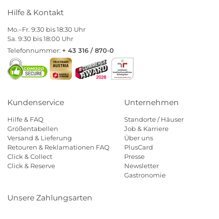
Hilfe & Kontakt
Mo.–Fr. 9:30 bis 18:30 Uhr
Sa. 9:30 bis 18:00 Uhr
Telefonnummer:
+ 43 316 / 870-0
Kundenservice
Unternehmen
Hilfe & FAQ
Standorte / Häuser
Größentabellen
Job & Karriere
Versand & Lieferung
Über uns
Retouren & Reklamationen FAQ
PlusCard
Click & Collect
Presse
Click & Reserve
Newsletter
Gastronomie
Unsere Zahlungsarten
Klarna
Paypal
Mastercard
Visa
Diners
Eps
Shop