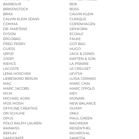
BARBOUR
BDK
BIRKENSTOCK
BOSS
BRAX
CALVIN KLEIN
CALVIN KLEIN JEANS
CLINIQUE
COMMA
COPENHAGEN
DR. MARTENS
DRYKORN
DYSON
ECOALF
ERGOBAG
FALKE
FRED PERRY
GOT BAG
GUESS
HUGO
IZIPIZI
JACK & JONES
JOOP!
KAPTEN & SON
KIEHL’S
LA PRAIRIE
LACOSTE
LE CREUSET
LENA HOSCHEK
LEVI’S®
LIEBESKIND BERLIN
LUISA CERANO
MAC
MARC CAIN
MARC JACOBS
MARC O’POLO
MCM
MEY
MICHAEL KORS
MONARI
MOS MOSH
NEW BALANCE
OFFICINE CREATIVE
OLYMP
ON SCHUHE
ONLY
OPUS
PAUL GREEN
POLO RALPH LAUREN
RAGWEAR
RAINKISS
REISENTHEL
REPLAY
RICHROYAL
SAMSONITE
SANETTA