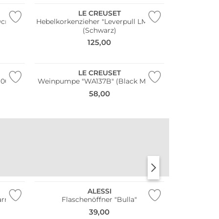
LE CREUSET
29cm
Hebelkorkenzieher "Leverpull LM250"
(Schwarz)
125,00
LE CREUSET
100"
Weinpumpe "WA137B" (Black Metal)
58,00
Nachhaltig
STANLEY
KKNEKKI
ALESSI
rrot
Flaschenöffner "Bulla"
39,00