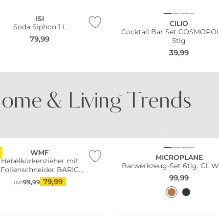
ISI
CILIO
Soda Siphon 1 L
Cocktail Bar Set COSMOPO
79,99
5tlg
39,99
ome & Living Trends
UNTES PORZELLAN
BUNTE GLÄSER
WMF
MICROPLANE
Hebelkorkenzieher mit
Barwerkzeug-Set 6tlg. CL W
Folienschneider BARIC
99,99
Silber/Schwarz
79,99
99,99
UVP