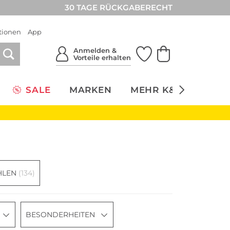
30 TAGE RÜCKGABERECHT
tionen
App
Anmelden &
Vorteile erhalten
SALE
MARKEN
MEHR K&Ö
NACH
HLEN
(134)
BESONDERHEITEN