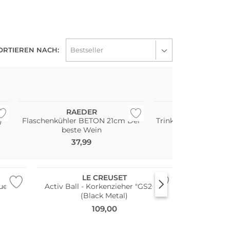
ORTIEREN NACH:
RAEDER
WMF
)
Flaschenkühler BETON 21cm Der
Trinkhalme Set BAR
beste Wein
Borosilikat
37,99
11,99
LE CREUSET
ue
Activ Ball - Korkenzieher "GS200"
(Black Metal)
109,00
Nachhaltig