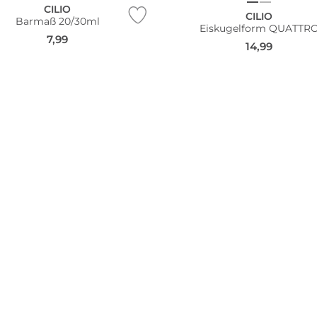
CILIO
CILIO
Barmaß 20/30ml
Eiskugelform QUATTR
7,99
14,99
Nachhaltig