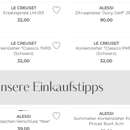
LE CREUSET
ALESSI
Ersatzspirale LM-001
Zitruspresse "Juicy Salif" 
32,00
90,00
LE CREUSET
LE CREUSET
kenzieher "Classics TM100"
Korkenzieher "Classics PM
(Schwarz)
(Schwarz)
32,00
32,00
nsere Einkaufstipps
ltig
Nachhaltig
BE FAMOUS
DOCK AND BAY
ALESSI
ALESSI
Sommelier-Korkenzieher Pa
laschen-Verschluss "Noe"
Proust Bunt 3cm
39,00