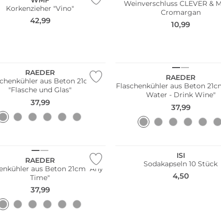
Weinverschluss CLEVER &
Korkenzieher "Vino"
Cromargan
42,99
10,99
RAEDER
RAEDER
schenkühler aus Beton 21cm
Flaschenkühler aus Beton 21c
"Flasche und Glas"
Water - Drink Wine"
37,99
37,99
Bestseller
ISI
RAEDER
Sodakapseln 10 Stück
enkühler aus Beton 21cm "Any
4,50
Time"
37,99
Pack