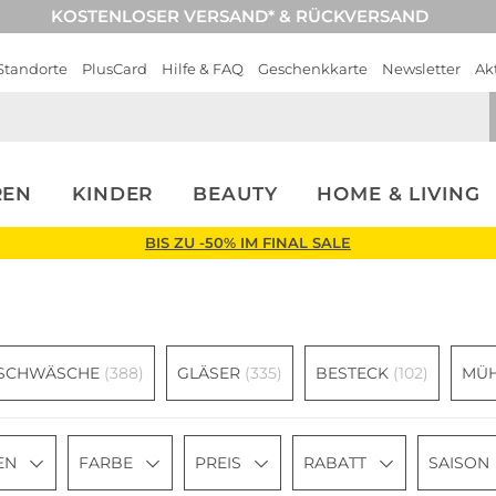
KOSTENLOSER VERSAND* & RÜCKVERSAND
Standorte
PlusCard
Hilfe & FAQ
Geschenkkarte
Newsletter
Ak
REN
KINDER
BEAUTY
HOME & LIVING
BIS ZU -50% IM FINAL SALE
ISCHWÄSCHE
(388)
GLÄSER
(335)
BESTECK
(102)
MÜ
EN
FARBE
PREIS
RABATT
SAISON