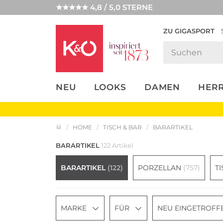
★★★★★ 4,8 / 5,0 STERNE
ZU GIGASPORT
FASHION-
UNSERE APP
CLICK &
CLICK &
TRENDS
COLLECT
RESERVE
NEU
LOOKS
DAMEN
HER
HOME
TISCH & BAR
BARARTIKEL
BARARTIKEL
122 Artikel
BARARTIKEL
(122)
PORZELLAN
(757)
T
MARKE
FÜR
NEU EINGETROFF