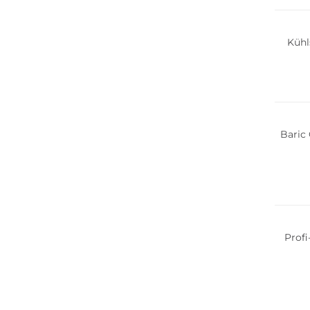
Kühl
Multi 
Baric
Prof
Nachha