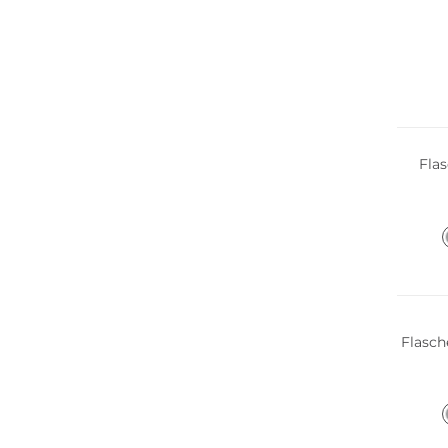
Fla
Flasch
Multi 