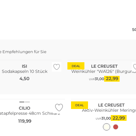
S
e Empfehlungen für Sie
eller
ISI
LE CREUSET
DEAL
Sodakapseln 10 Stück
Weinkühler "WA126" (Burgund
4,50
22,99
31,00
UVP
LE CREUSET
DEAL
CILIO
Aktiv-Weinkühler Mering
atapfelpresse 48cm Schwarz
22,99
31,00
UVP
119,99