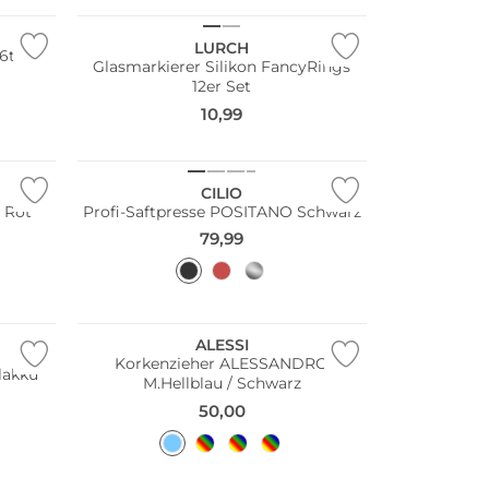
LURCH
6tlg
Glasmarkierer Silikon FancyRings
12er Set
10,99
CILIO
 Rot
Profi-Saftpresse POSITANO Schwarz
79,99
Nachhaltig
ALESSI
Korkenzieher ALESSANDRO
lakku
M.Hellblau / Schwarz
50,00
Nachhaltig