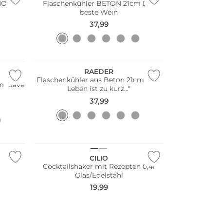
 MORE
Flaschenkühler BETON 21cm Der
beste Wein
37,99
RAEDER
Flaschenkühler aus Beton 21cm "Das
m "Save
Leben ist zu kurz..."
37,99
CILIO
Cocktailshaker mit Rezepten 0,4l
Glas/Edelstahl
19,99
Multi Pack