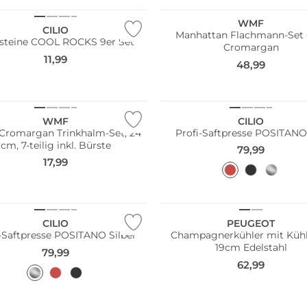
WMF
CILIO
Manhattan Flachmann-Set 
steine COOL ROCKS 9er Set
Cromargan
11,99
48,99
Pack
WMF
CILIO
 Cromargan Trinkhalm-Set, 24
Profi-Saftpresse POSITANO
cm, 7-teilig inkl. Bürste
79,99
17,99
CILIO
PEUGEOT
i-Saftpresse POSITANO Silber
Champagnerkühler mit Küh
19cm Edelstahl
79,99
62,99
ltig
Nachhaltig