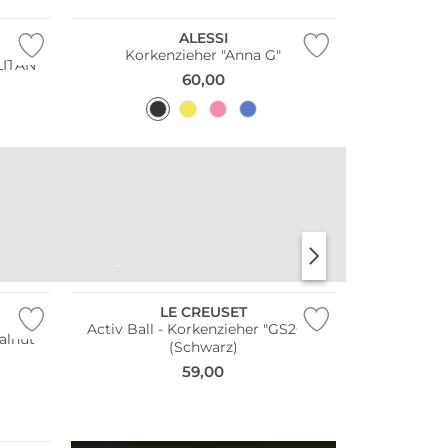
ALESSI
Korkenzieher "Anna G"
LITAN
60,00
TISCHWÄSCHE
APERITIFGLÄSER
LE CREUSET
Activ Ball - Korkenzieher "GS200"
alnut
(Schwarz)
59,00