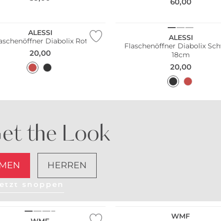
60,00
ltig
Nachhaltig
ALESSI
ALESSI
aschenöffner Diabolix Rot
Flaschenöffner Diabolix Sc
20,00
18cm
20,00
et the Look
MEN
HERREN
etzt shoppen
WMF
WMF