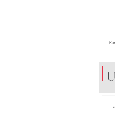
Kor
U
Nachha
F