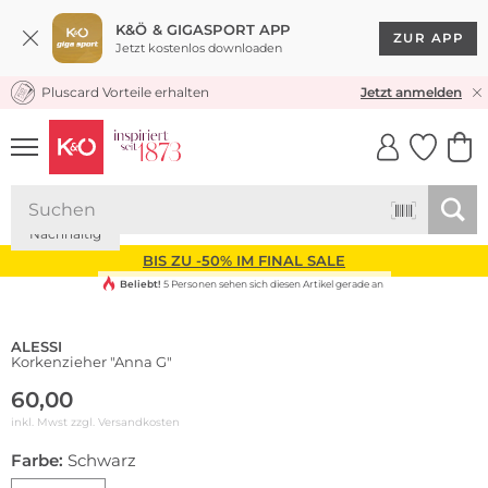
K&Ö & GIGASPORT APP
ZUR APP
Jetzt kostenlos downloaden
Pluscard Vorteile erhalten
KOSTENLOSER VERSAND* & RÜCKVERSAND
Jetzt anmelden
UNSERE APP
CLICK &
CLICK &
COLLECT
RESERVE
Nachhaltig
BIS ZU -50% IM FINAL SALE
Beliebt!
5 Personen sehen sich diesen Artikel gerade an
ALESSI
Korkenzieher "Anna G"
60,00
inkl. Mwst zzgl.
Versandkosten
Farbe:
Schwarz