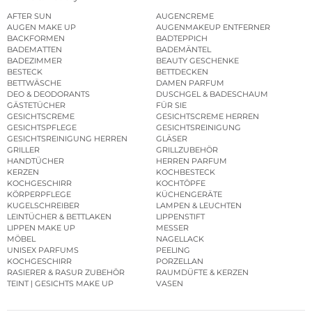
AFTER SUN
AUGENCREME
AUGEN MAKE UP
AUGENMAKEUP ENTFERNER
BACKFORMEN
BADTEPPICH
BADEMATTEN
BADEMÄNTEL
BADEZIMMER
BEAUTY GESCHENKE
BESTECK
BETTDECKEN
BETTWÄSCHE
DAMEN PARFUM
DEO & DEODORANTS
DUSCHGEL & BADESCHAUM
GÄSTETÜCHER
FÜR SIE
GESICHTSCREME
GESICHTSCREME HERREN
GESICHTSPFLEGE
GESICHTSREINIGUNG
GESICHTSREINIGUNG HERREN
GLÄSER
GRILLER
GRILLZUBEHÖR
HANDTÜCHER
HERREN PARFUM
KERZEN
KOCHBESTECK
KOCHGESCHIRR
KOCHTÖPFE
KÖRPERPFLEGE
KÜCHENGERÄTE
KUGELSCHREIBER
LAMPEN & LEUCHTEN
LEINTÜCHER & BETTLAKEN
LIPPENSTIFT
LIPPEN MAKE UP
MESSER
MÖBEL
NAGELLACK
UNISEX PARFUMS
PEELING
KOCHGESCHIRR
PORZELLAN
RASIERER & RASUR ZUBEHÖR
RAUMDÜFTE & KERZEN
TEINT | GESICHTS MAKE UP
VASEN