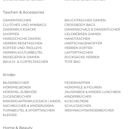
Taschen & Accessoires
DAMENTASCHEN
BAUCHTASCHEN DAMEN
CLUTCHES UND MINIBAGS
CROSSBODY BAGS
DAMENRUCKSÄCKE
DAMENSCHALS & DAMENTÜCHER
SHOPPER
GELDBÖRSEN DAMEN
HANDSCHUHE DAMEN
HANDTASCHEN
HERREN REISETASCHEN
HARTSCHALENKOFFER
KOFFER UND TROLLEYS
HERREN KOFFER
HERREN KULTURBEUTEL
LAPTOPTASCHEN
REISEGEPÄCK DAMEN
RUCKSÄCKE HERREN
BAUCH- & GÜRTELTASCHEN
TOTE BAG
Kinder
BILDERBÜCHER
FEDERMAPPEN
HÖRSPIELBOXEN
HÖRSPIELE & FIGUREN
HÖRSPIEL ZUBEHÖR
JAUSENBOX & KINDER LUNCHBOX
JUGENDBÜCHER
KINDERBÜCHER
KINDERGARTENRUCKSACK | KINDERGARTENBEUTEL
KUSCHELTIERE
SACHBÜCHER & KINDERLEXIKA
SCHULTASCHEN
TURNBEUTEL & SPORTTASCHEN
WEIHNACHTSKINDERBÜCHER
KLEIDER
Home & Beauty