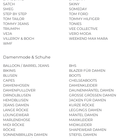
SATCH
SKINY
SMEG
SOMEDAY
STEP BY STEP
TOM FORD
TOM TAILOR
TOMMY HILFIGER
TOMMY JEANS
TONIES
TRIUMPH
VEE COLLECTIVE
VEJA
VERO MODA
VILLEROY & BOCH
WEEKEND MAX MARA
WMF
Damenmode & Schuhe
BALLOON / BARREL JEANS
BHS
BIKINIS
BLAZER FÜR DAMEN
BLUSEN
BOOTS
CAPES
CHELSEABOOTS
DAMENHOSEN
DAMENKLEIDER
DAMENPULLOVER
DAUNENMÄNTEL DAMEN
DIRNDLBLUSEN
GROSSE GRÖSSEN DAMEN
HEMDBLUSEN
JACKEN FÜR DAMEN
JEANS DAMEN
KURZE RÖCKE
LANGE RÖCKE
LEGGINGS DAMEN
LOUNGEWEAR
MÄNTEL DAMEN
MARLENEHOSE
MAXIKLEIDER
MIDI RÖCKE
MIDIKLEIDER
RÖCKE
SHAPEWEAR DAMEN
SONNENBRILLEN DAMEN
STIEFEL DAMEN