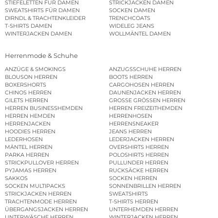
STIEFELETTEN FÜR DAMEN
STRICKJACKEN DAMEN
SWEATSHIRTS FÜR DAMEN
SOCKEN DAMEN
DIRNDL & TRACHTENKLEIDER
TRENCHCOATS
T-SHIRTS DAMEN
WIDELEG JEANS
WINTERJACKEN DAMEN
WOLLMÄNTEL DAMEN
Herrenmode & Schuhe
ANZÜGE & SMOKINGS
ANZUGSSCHUHE HERREN
BLOUSON HERREN
BOOTS HERREN
BOXERSHORTS
CARGOHOSEN HERREN
CHINOS HERREN
DAUNENJACKEN HERREN
GILETS HERREN
GROSSE GRÖSSEN HERREN
HERREN BUSINESSHEMDEN
HERREN FREIZEITHEMDEN
HERREN HEMDEN
HERRENHOSEN
HERRENJACKEN
HERRENSNEAKER
HOODIES HERREN
JEANS HERREN
LEDERHOSEN
LEDERJACKEN HERREN
MÄNTEL HERREN
OVERSHIRTS HERREN
PARKA HERREN
POLOSHIRTS HERREN
STRICKPULLOVER HERREN
PULLUNDER HERREN
PYJAMAS HERREN
RUCKSÄCKE HERREN
SAKKOS
SOCKEN HERREN
SOCKEN MULTIPACKS
SONNENBRILLEN HERREN
STRICKJACKEN HERREN
SWEATSHIRTS
TRACHTENMODE HERREN
T-SHIRTS HERREN
ÜBERGANGSJACKEN HERREN
UNTERHEMDEN HERREN
UNTERWÄSCHE HERREN
WINTERJACKEN HERREN