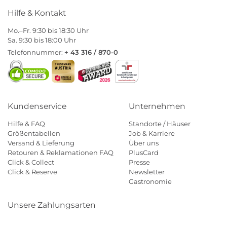
Hilfe & Kontakt
Mo.–Fr. 9:30 bis 18:30 Uhr
Sa. 9:30 bis 18:00 Uhr
Telefonnummer:
+ 43 316 / 870-0
Kundenservice
Unternehmen
Hilfe & FAQ
Standorte / Häuser
Größentabellen
Job & Karriere
Versand & Lieferung
Über uns
Retouren & Reklamationen FAQ
PlusCard
Click & Collect
Presse
Click & Reserve
Newsletter
Gastronomie
Unsere Zahlungsarten
Klarna
Paypal
Mastercard
Visa
Diners
Eps
Shop