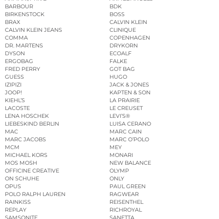
BARBOUR
BDK
BIRKENSTOCK
BOSS
BRAX
CALVIN KLEIN
CALVIN KLEIN JEANS
CLINIQUE
COMMA
COPENHAGEN
DR. MARTENS
DRYKORN
DYSON
ECOALF
ERGOBAG
FALKE
FRED PERRY
GOT BAG
GUESS
HUGO
IZIPIZI
JACK & JONES
JOOP!
KAPTEN & SON
KIEHL’S
LA PRAIRIE
LACOSTE
LE CREUSET
LENA HOSCHEK
LEVI’S®
LIEBESKIND BERLIN
LUISA CERANO
MAC
MARC CAIN
MARC JACOBS
MARC O’POLO
MCM
MEY
MICHAEL KORS
MONARI
MOS MOSH
NEW BALANCE
OFFICINE CREATIVE
OLYMP
ON SCHUHE
ONLY
OPUS
PAUL GREEN
POLO RALPH LAUREN
RAGWEAR
RAINKISS
REISENTHEL
REPLAY
RICHROYAL
SAMSONITE
SANETTA