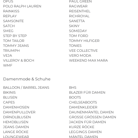
OPUS
PAUL GREEN
POLO RALPH LAUREN
RAGWEAR
RAINKISS
REISENTHEL
REPLAY
RICHROYAL
SAMSONITE
SANETTA
SATCH
SKINY
SMEG
SOMEDAY
STEP BY STEP
TOM FORD
TOM TAILOR
TOMMY HILFIGER
TOMMY JEANS
TONIES
TRIUMPH
VEE COLLECTIVE
VEJA
VERO MODA
VILLEROY & BOCH
WEEKEND MAX MARA
WMF
Damenmode & Schuhe
BALLOON / BARREL JEANS
BHS
BIKINIS
BLAZER FÜR DAMEN
BLUSEN
BOOTS
CAPES
CHELSEABOOTS
DAMENHOSEN
DAMENKLEIDER
DAMENPULLOVER
DAUNENMÄNTEL DAMEN
DIRNDLBLUSEN
GROSSE GRÖSSEN DAMEN
HEMDBLUSEN
JACKEN FÜR DAMEN
JEANS DAMEN
KURZE RÖCKE
LANGE RÖCKE
LEGGINGS DAMEN
LOUNGEWEAR
MÄNTEL DAMEN