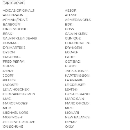
Topmarken
ADIDAS ORIGINALS
AESOP
AFFENZAHN
ALESSI
ARMANI/PRIVÉ
ARMEDANGELS
BARBOUR
BDK
BIRKENSTOCK
BOSS
BRAX
CALVIN KLEIN
CALVIN KLEIN JEANS
CLINIQUE
COMMA
COPENHAGEN
DR. MARTENS
DRYKORN
DYSON
ECOALF
ERGOBAG
FALKE
FRED PERRY
GOT BAG
GUESS
HUGO
IZIPIZI
JACK & JONES
JOOP!
KAPTEN & SON
KIEHL’S
LA PRAIRIE
LACOSTE
LE CREUSET
LENA HOSCHEK
LEVI’S®
LIEBESKIND BERLIN
LUISA CERANO
MAC
MARC CAIN
MARC JACOBS
MARC O’POLO
MCM
MEY
MICHAEL KORS
MONARI
MOS MOSH
NEW BALANCE
OFFICINE CREATIVE
OLYMP
ON SCHUHE
ONLY