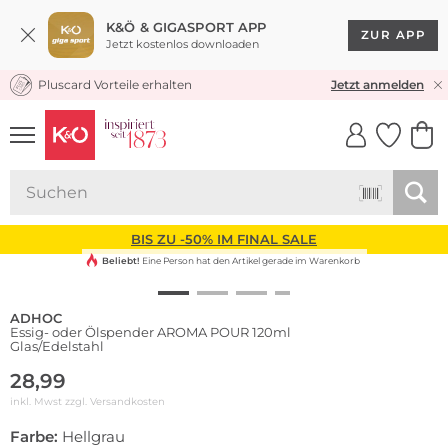
K&Ö & GIGASPORT APP
ZUR APP
Jetzt kostenlos downloaden
Pluscard Vorteile erhalten
KOSTENLOSER VERSAND* & RÜCKVERSAND
Jetzt anmelden
UNSERE APP
CLICK &
CLICK &
COLLECT
RESERVE
BIS ZU -50% IM FINAL SALE
Beliebt!
Eine Person hat den Artikel gerade im Warenkorb
ADHOC
Essig- oder Ölspender AROMA POUR 120ml
Glas/Edelstahl
28,99
inkl. Mwst zzgl.
Versandkosten
Farbe:
Hellgrau