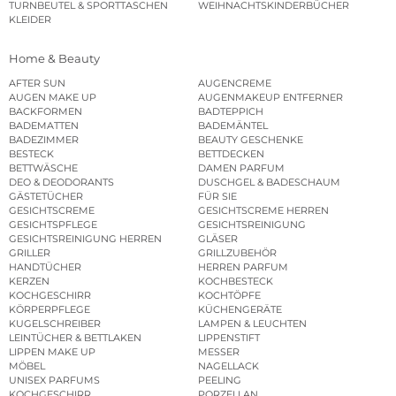
TURNBEUTEL & SPORTTASCHEN
WEIHNACHTSKINDERBÜCHER
KLEIDER
Home & Beauty
AFTER SUN
AUGENCREME
AUGEN MAKE UP
AUGENMAKEUP ENTFERNER
BACKFORMEN
BADTEPPICH
BADEMATTEN
BADEMÄNTEL
BADEZIMMER
BEAUTY GESCHENKE
BESTECK
BETTDECKEN
BETTWÄSCHE
DAMEN PARFUM
DEO & DEODORANTS
DUSCHGEL & BADESCHAUM
GÄSTETÜCHER
FÜR SIE
GESICHTSCREME
GESICHTSCREME HERREN
GESICHTSPFLEGE
GESICHTSREINIGUNG
GESICHTSREINIGUNG HERREN
GLÄSER
GRILLER
GRILLZUBEHÖR
HANDTÜCHER
HERREN PARFUM
KERZEN
KOCHBESTECK
KOCHGESCHIRR
KOCHTÖPFE
KÖRPERPFLEGE
KÜCHENGERÄTE
KUGELSCHREIBER
LAMPEN & LEUCHTEN
LEINTÜCHER & BETTLAKEN
LIPPENSTIFT
LIPPEN MAKE UP
MESSER
MÖBEL
NAGELLACK
UNISEX PARFUMS
PEELING
KOCHGESCHIRR
PORZELLAN