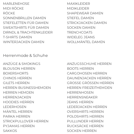
MARLENEHOSE
MAXIKLEIDER
MIDI RÖCKE
MIDIKLEIDER
RÖCKE
SHAPEWEAR DAMEN
SONNENBRILLEN DAMEN
STIEFEL DAMEN
STIEFELETTEN FÜR DAMEN
STRICKJACKEN DAMEN
SWEATSHIRTS FÜR DAMEN
SOCKEN DAMEN
DIRNDL & TRACHTENKLEIDER
TRENCHCOATS
T-SHIRTS DAMEN
WIDELEG JEANS
WINTERJACKEN DAMEN
WOLLMÄNTEL DAMEN
Herrenmode & Schuhe
ANZÜGE & SMOKINGS
ANZUGSSCHUHE HERREN
BLOUSON HERREN
BOOTS HERREN
BOXERSHORTS
CARGOHOSEN HERREN
CHINOS HERREN
DAUNENJACKEN HERREN
GILETS HERREN
GROSSE GRÖSSEN HERREN
HERREN BUSINESSHEMDEN
HERREN FREIZEITHEMDEN
HERREN HEMDEN
HERRENHOSEN
HERRENJACKEN
HERRENSNEAKER
HOODIES HERREN
JEANS HERREN
LEDERHOSEN
LEDERJACKEN HERREN
MÄNTEL HERREN
OVERSHIRTS HERREN
PARKA HERREN
POLOSHIRTS HERREN
STRICKPULLOVER HERREN
PULLUNDER HERREN
PYJAMAS HERREN
RUCKSÄCKE HERREN
SAKKOS
SOCKEN HERREN