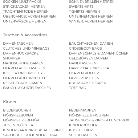
SOCKEN MULTIPACKS
SONNENBRILLEN HERREN
STRICKJACKEN HERREN
SWEATSHIRTS
TRACHTENMODE HERREN
T-SHIRTS HERREN
ÜBERGANGSJACKEN HERREN
UNTERHEMDEN HERREN
UNTERWÄSCHE HERREN
WINTERJACKEN HERREN
Taschen & Accessoires
DAMENTASCHEN
BAUCHTASCHEN DAMEN
CLUTCHES UND MINIBAGS
CROSSBODY BAGS
DAMENRUCKSÄCKE
DAMENSCHALS & DAMENTÜCHER
SHOPPER
GELDBÖRSEN DAMEN
HANDSCHUHE DAMEN
HANDTASCHEN
HERREN REISETASCHEN
HARTSCHALENKOFFER
KOFFER UND TROLLEYS
HERREN KOFFER
HERREN KULTURBEUTEL
LAPTOPTASCHEN
REISEGEPÄCK DAMEN
RUCKSÄCKE HERREN
BAUCH- & GÜRTELTASCHEN
TOTE BAG
Kinder
BILDERBÜCHER
FEDERMAPPEN
HÖRSPIELBOXEN
HÖRSPIELE & FIGUREN
HÖRSPIEL ZUBEHÖR
JAUSENBOX & KINDER LUNCHBOX
JUGENDBÜCHER
KINDERBÜCHER
KINDERGARTENRUCKSACK | KINDERGARTENBEUTEL
KUSCHELTIERE
SACHBÜCHER & KINDERLEXIKA
SCHULTASCHEN