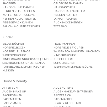
SHOPPER
GELDBÖRSEN DAMEN
HANDSCHUHE DAMEN
HANDTASCHEN
HERREN REISETASCHEN
HARTSCHALENKOFFER
KOFFER UND TROLLEYS
HERREN KOFFER
HERREN KULTURBEUTEL
LAPTOPTASCHEN
REISEGEPÄCK DAMEN
RUCKSÄCKE HERREN
BAUCH- & GÜRTELTASCHEN
TOTE BAG
Kinder
BILDERBÜCHER
FEDERMAPPEN
HÖRSPIELBOXEN
HÖRSPIELE & FIGUREN
HÖRSPIEL ZUBEHÖR
JAUSENBOX & KINDER LUNCHBOX
JUGENDBÜCHER
KINDERBÜCHER
KINDERGARTENRUCKSACK | KINDERGARTENBEUTEL
KUSCHELTIERE
SACHBÜCHER & KINDERLEXIKA
SCHULTASCHEN
TURNBEUTEL & SPORTTASCHEN
WEIHNACHTSKINDERBÜCHER
KLEIDER
Home & Beauty
AFTER SUN
AUGENCREME
AUGEN MAKE UP
AUGENMAKEUP ENTFERNER
BACKFORMEN
BADTEPPICH
BADEMATTEN
BADEMÄNTEL
BADEZIMMER
BEAUTY GESCHENKE
BESTECK
BETTDECKEN