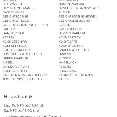
BETTWÄSCHE
DAMEN PARFUM
DEO & DEODORANTS
DUSCHGEL & BADESCHAUM
GÄSTETÜCHER
FÜR SIE
GESICHTSCREME
GESICHTSCREME HERREN
GESICHTSPFLEGE
GESICHTSREINIGUNG
GESICHTSREINIGUNG HERREN
GLÄSER
GRILLER
GRILLZUBEHÖR
HANDTÜCHER
HERREN PARFUM
KERZEN
KOCHBESTECK
KOCHGESCHIRR
KOCHTÖPFE
KÖRPERPFLEGE
KÜCHENGERÄTE
KUGELSCHREIBER
LAMPEN & LEUCHTEN
LEINTÜCHER & BETTLAKEN
LIPPENSTIFT
LIPPEN MAKE UP
MESSER
MÖBEL
NAGELLACK
UNISEX PARFUMS
PEELING
KOCHGESCHIRR
PORZELLAN
RASIERER & RASUR ZUBEHÖR
RAUMDÜFTE & KERZEN
TEINT | GESICHTS MAKE UP
VASEN
Hilfe & Kontakt
Mo.–Fr. 9:30 bis 18:30 Uhr
Sa. 9:30 bis 18:00 Uhr
Telefonnummer:
+ 43 316 / 870-0