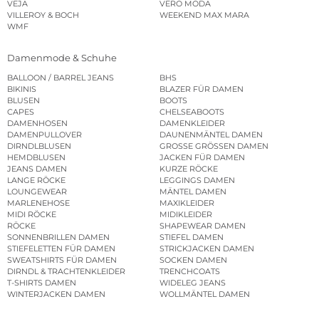
VEJA
VERO MODA
VILLEROY & BOCH
WEEKEND MAX MARA
WMF
Damenmode & Schuhe
BALLOON / BARREL JEANS
BHS
BIKINIS
BLAZER FÜR DAMEN
BLUSEN
BOOTS
CAPES
CHELSEABOOTS
DAMENHOSEN
DAMENKLEIDER
DAMENPULLOVER
DAUNENMÄNTEL DAMEN
DIRNDLBLUSEN
GROSSE GRÖSSEN DAMEN
HEMDBLUSEN
JACKEN FÜR DAMEN
JEANS DAMEN
KURZE RÖCKE
LANGE RÖCKE
LEGGINGS DAMEN
LOUNGEWEAR
MÄNTEL DAMEN
MARLENEHOSE
MAXIKLEIDER
MIDI RÖCKE
MIDIKLEIDER
RÖCKE
SHAPEWEAR DAMEN
SONNENBRILLEN DAMEN
STIEFEL DAMEN
STIEFELETTEN FÜR DAMEN
STRICKJACKEN DAMEN
SWEATSHIRTS FÜR DAMEN
SOCKEN DAMEN
DIRNDL & TRACHTENKLEIDER
TRENCHCOATS
T-SHIRTS DAMEN
WIDELEG JEANS
WINTERJACKEN DAMEN
WOLLMÄNTEL DAMEN