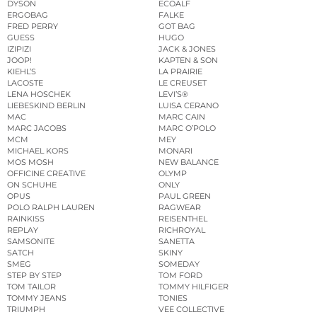
DYSON
ECOALF
ERGOBAG
FALKE
FRED PERRY
GOT BAG
GUESS
HUGO
IZIPIZI
JACK & JONES
JOOP!
KAPTEN & SON
KIEHL’S
LA PRAIRIE
LACOSTE
LE CREUSET
LENA HOSCHEK
LEVI’S®
LIEBESKIND BERLIN
LUISA CERANO
MAC
MARC CAIN
MARC JACOBS
MARC O’POLO
MCM
MEY
MICHAEL KORS
MONARI
MOS MOSH
NEW BALANCE
OFFICINE CREATIVE
OLYMP
ON SCHUHE
ONLY
OPUS
PAUL GREEN
POLO RALPH LAUREN
RAGWEAR
RAINKISS
REISENTHEL
REPLAY
RICHROYAL
SAMSONITE
SANETTA
SATCH
SKINY
SMEG
SOMEDAY
STEP BY STEP
TOM FORD
TOM TAILOR
TOMMY HILFIGER
TOMMY JEANS
TONIES
TRIUMPH
VEE COLLECTIVE