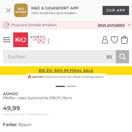
K&Ö & GIGASPORT APP
ZUR APP
Jetzt kostenlos downloaden
Pluscard Vorteile erhalten
KOSTENLOSER VERSAND* & RÜCKVERSAND
Jetzt anmelden
UNSERE APP
CLICK &
CLICK &
COLLECT
RESERVE
BIS ZU -50% IM FINAL SALE
Beliebt!
5 Personen sehen sich diesen Artikel gerade an
ADHOC
Pfeffer- oder Salzmühle PROFI 19cm
49,99
inkl. Mwst zzgl.
Versandkosten
Farbe:
Braun