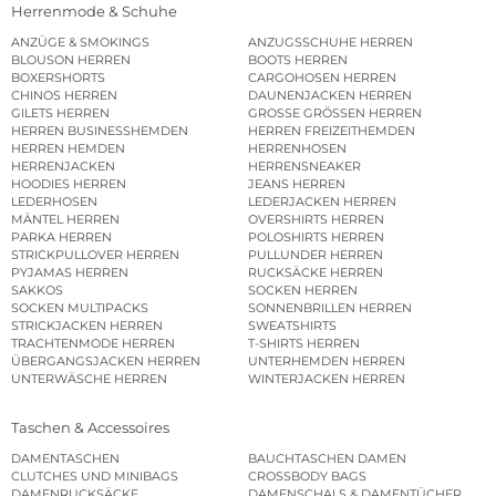
Herrenmode & Schuhe
ANZÜGE & SMOKINGS
ANZUGSSCHUHE HERREN
BLOUSON HERREN
BOOTS HERREN
BOXERSHORTS
CARGOHOSEN HERREN
CHINOS HERREN
DAUNENJACKEN HERREN
GILETS HERREN
GROSSE GRÖSSEN HERREN
HERREN BUSINESSHEMDEN
HERREN FREIZEITHEMDEN
HERREN HEMDEN
HERRENHOSEN
HERRENJACKEN
HERRENSNEAKER
HOODIES HERREN
JEANS HERREN
LEDERHOSEN
LEDERJACKEN HERREN
MÄNTEL HERREN
OVERSHIRTS HERREN
PARKA HERREN
POLOSHIRTS HERREN
STRICKPULLOVER HERREN
PULLUNDER HERREN
PYJAMAS HERREN
RUCKSÄCKE HERREN
SAKKOS
SOCKEN HERREN
SOCKEN MULTIPACKS
SONNENBRILLEN HERREN
STRICKJACKEN HERREN
SWEATSHIRTS
TRACHTENMODE HERREN
T-SHIRTS HERREN
ÜBERGANGSJACKEN HERREN
UNTERHEMDEN HERREN
UNTERWÄSCHE HERREN
WINTERJACKEN HERREN
Taschen & Accessoires
DAMENTASCHEN
BAUCHTASCHEN DAMEN
CLUTCHES UND MINIBAGS
CROSSBODY BAGS
DAMENRUCKSÄCKE
DAMENSCHALS & DAMENTÜCHER