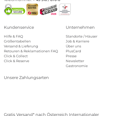
Kundenservice
Unternehmen
Hilfe & FAQ
Standorte / Häuser
Größentabellen
Job & Karriere
Versand & Lieferung
Über uns
Retouren & Reklamationen FAQ
PlusCard
Click & Collect
Presse
Click & Reserve
Newsletter
Gastronomie
Unsere Zahlungsarten
Klarna
Paypal
Mastercard
Visa
Diners
Eps
Shop
Applepay
Amazon
Gratis Versand* nach Österreich Internationaler