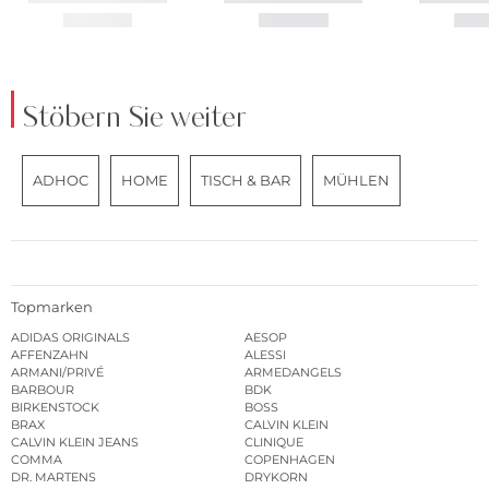
Stöbern Sie weiter
ADHOC
HOME
TISCH & BAR
MÜHLEN
Topmarken
ADIDAS ORIGINALS
AESOP
AFFENZAHN
ALESSI
ARMANI/PRIVÉ
ARMEDANGELS
BARBOUR
BDK
BIRKENSTOCK
BOSS
BRAX
CALVIN KLEIN
CALVIN KLEIN JEANS
CLINIQUE
COMMA
COPENHAGEN
DR. MARTENS
DRYKORN