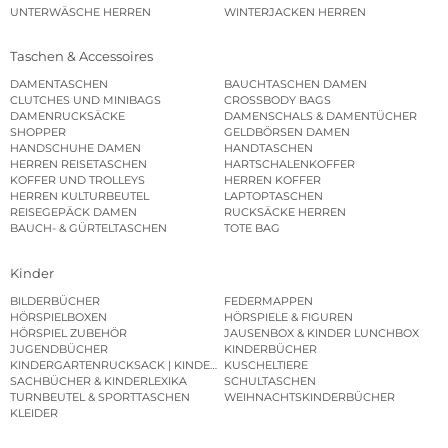
UNTERWÄSCHE HERREN
WINTERJACKEN HERREN
Taschen & Accessoires
DAMENTASCHEN
BAUCHTASCHEN DAMEN
CLUTCHES UND MINIBAGS
CROSSBODY BAGS
DAMENRUCKSÄCKE
DAMENSCHALS & DAMENTÜCHER
SHOPPER
GELDBÖRSEN DAMEN
HANDSCHUHE DAMEN
HANDTASCHEN
HERREN REISETASCHEN
HARTSCHALENKOFFER
KOFFER UND TROLLEYS
HERREN KOFFER
HERREN KULTURBEUTEL
LAPTOPTASCHEN
REISEGEPÄCK DAMEN
RUCKSÄCKE HERREN
BAUCH- & GÜRTELTASCHEN
TOTE BAG
Kinder
BILDERBÜCHER
FEDERMAPPEN
HÖRSPIELBOXEN
HÖRSPIELE & FIGUREN
HÖRSPIEL ZUBEHÖR
JAUSENBOX & KINDER LUNCHBOX
JUGENDBÜCHER
KINDERBÜCHER
KINDERGARTENRUCKSACK | KINDERGARTENBEUTEL
KUSCHELTIERE
SACHBÜCHER & KINDERLEXIKA
SCHULTASCHEN
TURNBEUTEL & SPORTTASCHEN
WEIHNACHTSKINDERBÜCHER
KLEIDER