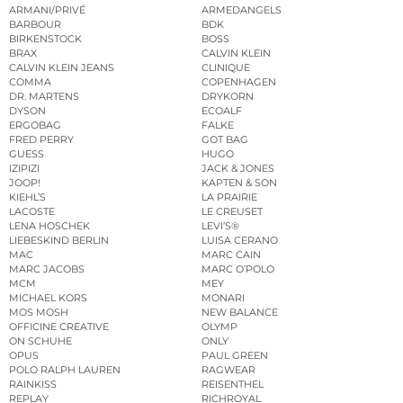
ARMANI/PRIVÉ
ARMEDANGELS
BARBOUR
BDK
BIRKENSTOCK
BOSS
BRAX
CALVIN KLEIN
CALVIN KLEIN JEANS
CLINIQUE
COMMA
COPENHAGEN
DR. MARTENS
DRYKORN
DYSON
ECOALF
ERGOBAG
FALKE
FRED PERRY
GOT BAG
GUESS
HUGO
IZIPIZI
JACK & JONES
JOOP!
KAPTEN & SON
KIEHL’S
LA PRAIRIE
LACOSTE
LE CREUSET
LENA HOSCHEK
LEVI’S®
LIEBESKIND BERLIN
LUISA CERANO
MAC
MARC CAIN
MARC JACOBS
MARC O’POLO
MCM
MEY
MICHAEL KORS
MONARI
MOS MOSH
NEW BALANCE
OFFICINE CREATIVE
OLYMP
ON SCHUHE
ONLY
OPUS
PAUL GREEN
POLO RALPH LAUREN
RAGWEAR
RAINKISS
REISENTHEL
REPLAY
RICHROYAL