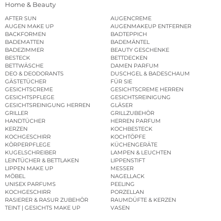
Home & Beauty
AFTER SUN
AUGENCREME
AUGEN MAKE UP
AUGENMAKEUP ENTFERNER
BACKFORMEN
BADTEPPICH
BADEMATTEN
BADEMÄNTEL
BADEZIMMER
BEAUTY GESCHENKE
BESTECK
BETTDECKEN
BETTWÄSCHE
DAMEN PARFUM
DEO & DEODORANTS
DUSCHGEL & BADESCHAUM
GÄSTETÜCHER
FÜR SIE
GESICHTSCREME
GESICHTSCREME HERREN
GESICHTSPFLEGE
GESICHTSREINIGUNG
GESICHTSREINIGUNG HERREN
GLÄSER
GRILLER
GRILLZUBEHÖR
HANDTÜCHER
HERREN PARFUM
KERZEN
KOCHBESTECK
KOCHGESCHIRR
KOCHTÖPFE
KÖRPERPFLEGE
KÜCHENGERÄTE
KUGELSCHREIBER
LAMPEN & LEUCHTEN
LEINTÜCHER & BETTLAKEN
LIPPENSTIFT
LIPPEN MAKE UP
MESSER
MÖBEL
NAGELLACK
UNISEX PARFUMS
PEELING
KOCHGESCHIRR
PORZELLAN
RASIERER & RASUR ZUBEHÖR
RAUMDÜFTE & KERZEN
TEINT | GESICHTS MAKE UP
VASEN