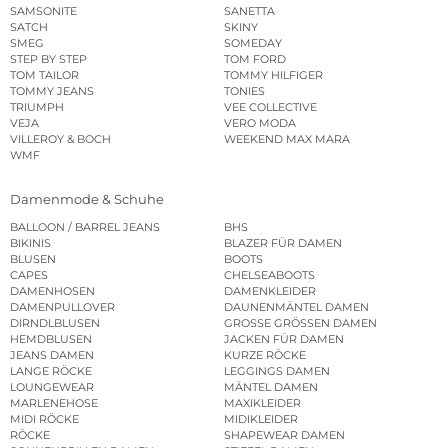
SAMSONITE
SANETTA
SATCH
SKINY
SMEG
SOMEDAY
STEP BY STEP
TOM FORD
TOM TAILOR
TOMMY HILFIGER
TOMMY JEANS
TONIES
TRIUMPH
VEE COLLECTIVE
VEJA
VERO MODA
VILLEROY & BOCH
WEEKEND MAX MARA
WMF
Damenmode & Schuhe
BALLOON / BARREL JEANS
BHS
BIKINIS
BLAZER FÜR DAMEN
BLUSEN
BOOTS
CAPES
CHELSEABOOTS
DAMENHOSEN
DAMENKLEIDER
DAMENPULLOVER
DAUNENMÄNTEL DAMEN
DIRNDLBLUSEN
GROSSE GRÖSSEN DAMEN
HEMDBLUSEN
JACKEN FÜR DAMEN
JEANS DAMEN
KURZE RÖCKE
LANGE RÖCKE
LEGGINGS DAMEN
LOUNGEWEAR
MÄNTEL DAMEN
MARLENEHOSE
MAXIKLEIDER
MIDI RÖCKE
MIDIKLEIDER
RÖCKE
SHAPEWEAR DAMEN