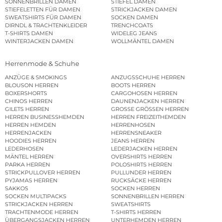
SONNENBRILLEN DAMEN
STIEFEL DAMEN
STIEFELETTEN FÜR DAMEN
STRICKJACKEN DAMEN
SWEATSHIRTS FÜR DAMEN
SOCKEN DAMEN
DIRNDL & TRACHTENKLEIDER
TRENCHCOATS
T-SHIRTS DAMEN
WIDELEG JEANS
WINTERJACKEN DAMEN
WOLLMÄNTEL DAMEN
Herrenmode & Schuhe
ANZÜGE & SMOKINGS
ANZUGSSCHUHE HERREN
BLOUSON HERREN
BOOTS HERREN
BOXERSHORTS
CARGOHOSEN HERREN
CHINOS HERREN
DAUNENJACKEN HERREN
GILETS HERREN
GROSSE GRÖSSEN HERREN
HERREN BUSINESSHEMDEN
HERREN FREIZEITHEMDEN
HERREN HEMDEN
HERRENHOSEN
HERRENJACKEN
HERRENSNEAKER
HOODIES HERREN
JEANS HERREN
LEDERHOSEN
LEDERJACKEN HERREN
MÄNTEL HERREN
OVERSHIRTS HERREN
PARKA HERREN
POLOSHIRTS HERREN
STRICKPULLOVER HERREN
PULLUNDER HERREN
PYJAMAS HERREN
RUCKSÄCKE HERREN
SAKKOS
SOCKEN HERREN
SOCKEN MULTIPACKS
SONNENBRILLEN HERREN
STRICKJACKEN HERREN
SWEATSHIRTS
TRACHTENMODE HERREN
T-SHIRTS HERREN
ÜBERGANGSJACKEN HERREN
UNTERHEMDEN HERREN