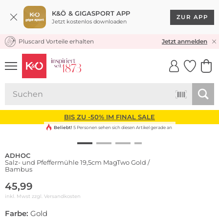
K&Ö & GIGASPORT APP
ZUR APP
Jetzt kostenlos downloaden
Pluscard Vorteile erhalten
KOSTENLOSER VERSAND* & RÜCKVERSAND
Jetzt anmelden
UNSERE APP
CLICK &
CLICK &
COLLECT
RESERVE
BIS ZU -50% IM FINAL SALE
Beliebt!
5 Personen sehen sich diesen Artikel gerade an
ADHOC
Salz- und Pfeffermühle 19,5cm MagTwo Gold /
Bambus
45,99
inkl. Mwst zzgl.
Versandkosten
Farbe:
Gold