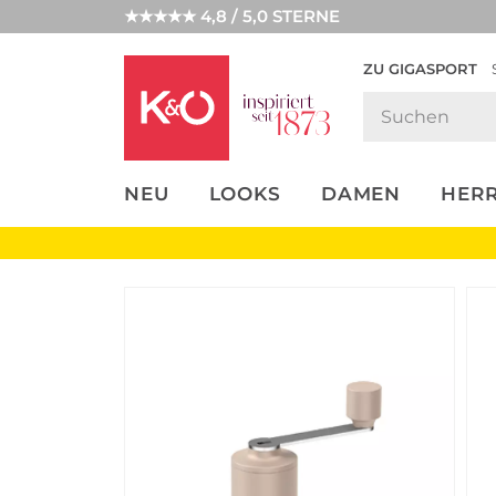
★★★★★ 4,8 / 5,0 STERNE
ZU GIGASPORT
FASHION-
UNSERE APP
CLICK &
CLICK &
TRENDS
COLLECT
RESERVE
NEU
LOOKS
DAMEN
HER