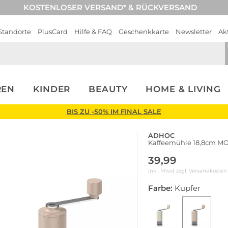
KOSTENLOSER VERSAND* & RÜCKVERSAND
Standorte
PlusCard
Hilfe & FAQ
Geschenkkarte
Newsletter
Ak
REN
KINDER
BEAUTY
HOME & LIVING
BIS ZU -50% IM FINAL SALE
ADHOC
Kaffeemühle 18,8cm MO
39,99
inkl. Mwst zzgl.
Versandkosten
Farbe:
Kupfer