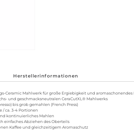
Herstellerinformationen
ungs-Ceramic Mahlwerk für große Ergiebigkeit und aromaschonendes
uchs- und geschmacksneutralen CeraCutXL® Mahlwerks
resso) bis grob gemahlen (French Press)
 / ca. 3-4 Portionen
und kontinuierliches Mahlen
h einfaches Abziehen des Oberteils
enen Kaffee und gleichzeitigem Aromaschutz