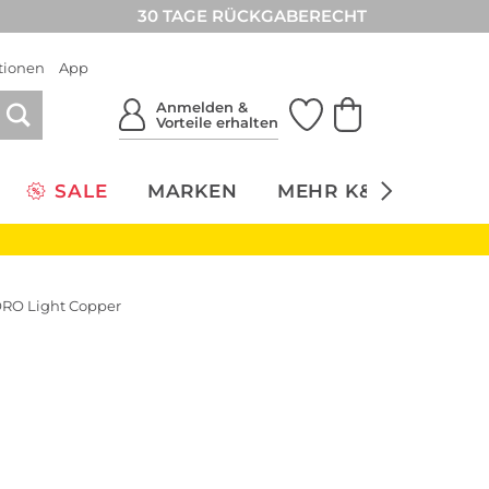
30 TAGE RÜCKGABERECHT
tionen
App
Anmelden &
Vorteile erhalten
SALE
MARKEN
MEHR K&Ö
NACH
RO Light Copper