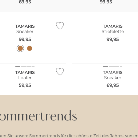
69,95
99,95
NEU
TAMARIS
TAMARIS
Sneaker
Stiefelette
99,95
99,95
NEU
TAMARIS
TAMARIS
Loafer
Sneaker
59,95
69,95
ommertrends
en Sie unsere Sommertrends für die schönste Zeit des Jahres: von e