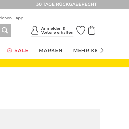
30 TAGE RÜCKGABERECHT
tionen
App
Anmelden &
Vorteile erhalten
SALE
MARKEN
MEHR K&Ö
NACH
NEU