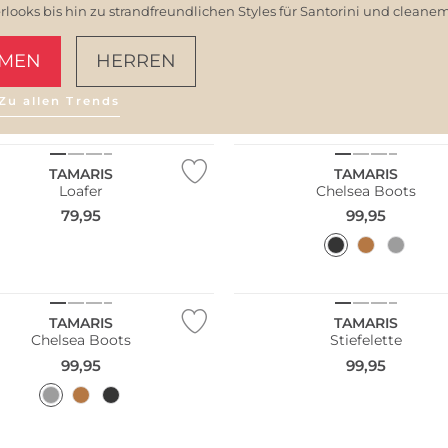
ooks bis hin zu strandfreundlichen Styles für Santorini und clean
MEN
HERREN
Zu allen Trends
AMALFI VIBES
NEU
TAMARIS
TAMARIS
Loafer
Chelsea Boots
79,95
99,95
NEU
TAMARIS
TAMARIS
Chelsea Boots
Stiefelette
99,95
99,95