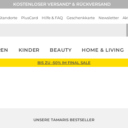
KOSTENLOSER VERSAND* & RÜCKVERSAND
Standorte
PlusCard
Hilfe & FAQ
Geschenkkarte
Newsletter
Ak
REN
KINDER
BEAUTY
HOME & LIVING
BIS ZU -50% IM FINAL SALE
UNSERE TAMARIS BESTSELLER