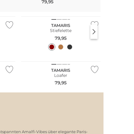
79,95
99,95
NEU
TAMARIS
Stiefelette
79,95
NEU
TAMARIS
Loafer
79,95
ntspannten Amalfi-Vibes über elegante Paris-