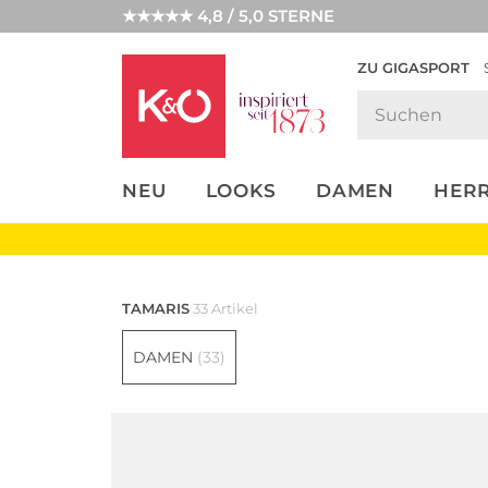
★★★★★ 4,8 / 5,0 STERNE
ZU GIGASPORT
FASHION-
UNSERE APP
CLICK &
CLICK &
TRENDS
COLLECT
RESERVE
NEU
LOOKS
DAMEN
HER
TAMARIS
33 Artikel
DAMEN
(33)