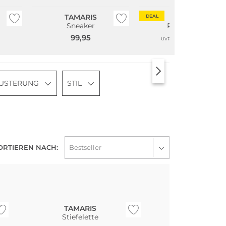
TAMARIS
TAMARIS
DEAL
Sneaker
Pantoletten
99,95
40,99
59,95
UVP
USTERUNG
STIL
ORTIEREN NACH:
NEU
NEU
TAMARIS
TAMARI
Stiefelette
Chelsea B