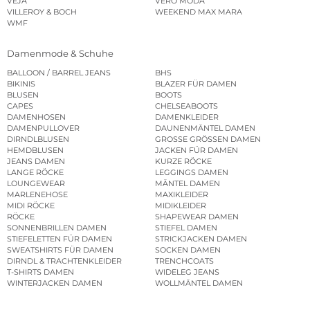
VEJA
VERO MODA
VILLEROY & BOCH
WEEKEND MAX MARA
WMF
Damenmode & Schuhe
BALLOON / BARREL JEANS
BHS
BIKINIS
BLAZER FÜR DAMEN
BLUSEN
BOOTS
CAPES
CHELSEABOOTS
DAMENHOSEN
DAMENKLEIDER
DAMENPULLOVER
DAUNENMÄNTEL DAMEN
DIRNDLBLUSEN
GROSSE GRÖSSEN DAMEN
HEMDBLUSEN
JACKEN FÜR DAMEN
JEANS DAMEN
KURZE RÖCKE
LANGE RÖCKE
LEGGINGS DAMEN
LOUNGEWEAR
MÄNTEL DAMEN
MARLENEHOSE
MAXIKLEIDER
MIDI RÖCKE
MIDIKLEIDER
RÖCKE
SHAPEWEAR DAMEN
SONNENBRILLEN DAMEN
STIEFEL DAMEN
STIEFELETTEN FÜR DAMEN
STRICKJACKEN DAMEN
SWEATSHIRTS FÜR DAMEN
SOCKEN DAMEN
DIRNDL & TRACHTENKLEIDER
TRENCHCOATS
T-SHIRTS DAMEN
WIDELEG JEANS
WINTERJACKEN DAMEN
WOLLMÄNTEL DAMEN