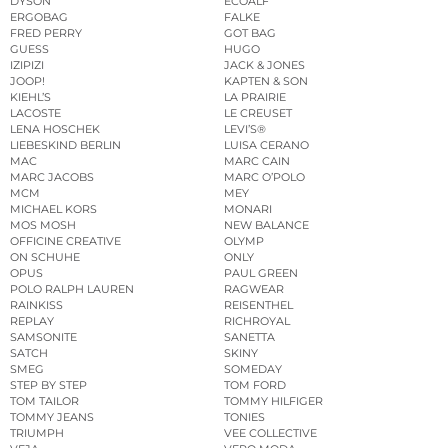
DYSON
ECOALF
ERGOBAG
FALKE
FRED PERRY
GOT BAG
GUESS
HUGO
IZIPIZI
JACK & JONES
JOOP!
KAPTEN & SON
KIEHL’S
LA PRAIRIE
LACOSTE
LE CREUSET
LENA HOSCHEK
LEVI’S®
LIEBESKIND BERLIN
LUISA CERANO
MAC
MARC CAIN
MARC JACOBS
MARC O’POLO
MCM
MEY
MICHAEL KORS
MONARI
MOS MOSH
NEW BALANCE
OFFICINE CREATIVE
OLYMP
ON SCHUHE
ONLY
OPUS
PAUL GREEN
POLO RALPH LAUREN
RAGWEAR
RAINKISS
REISENTHEL
REPLAY
RICHROYAL
SAMSONITE
SANETTA
SATCH
SKINY
SMEG
SOMEDAY
STEP BY STEP
TOM FORD
TOM TAILOR
TOMMY HILFIGER
TOMMY JEANS
TONIES
TRIUMPH
VEE COLLECTIVE