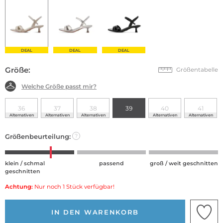
DEAL
DEAL
DEAL
Größe:
Größentabelle
Welche Größe passt mir?
36
37
38
39
40
41
Alternativen
Alternativen
Alternativen
Alternativen
Alternativen
Größenbeurteilung:
?
klein / schmal
passend
groß / weit geschnitten
geschnitten
Achtung:
Nur noch 1 Stück verfügbar!
IN DEN WARENKORB