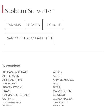
Stöbern Sie weiter
TAMARIS
DAMEN
SCHUHE
SANDALEN & SANDALETTEN
Topmarken
ADIDAS ORIGINALS
AESOP
AFFENZAHN
ALESSI
ARMANI/PRIVÉ
ARMEDANGELS
BARBOUR
BDK
BIRKENSTOCK
BOSS
BRAX
CALVIN KLEIN
CALVIN KLEIN JEANS
CLINIQUE
COMMA
COPENHAGEN
DR. MARTENS
DRYKORN