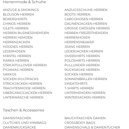
Herrenmode & Schuhe
ANZÜGE & SMOKINGS
ANZUGSSCHUHE HERREN
BLOUSON HERREN
BOOTS HERREN
BOXERSHORTS
CARGOHOSEN HERREN
CHINOS HERREN
DAUNENJACKEN HERREN
GILETS HERREN
GROSSE GRÖSSEN HERREN
HERREN BUSINESSHEMDEN
HERREN FREIZEITHEMDEN
HERREN HEMDEN
HERRENHOSEN
HERRENJACKEN
HERRENSNEAKER
HOODIES HERREN
JEANS HERREN
LEDERHOSEN
LEDERJACKEN HERREN
MÄNTEL HERREN
OVERSHIRTS HERREN
PARKA HERREN
POLOSHIRTS HERREN
STRICKPULLOVER HERREN
PULLUNDER HERREN
PYJAMAS HERREN
RUCKSÄCKE HERREN
SAKKOS
SOCKEN HERREN
SOCKEN MULTIPACKS
SONNENBRILLEN HERREN
STRICKJACKEN HERREN
SWEATSHIRTS
TRACHTENMODE HERREN
T-SHIRTS HERREN
ÜBERGANGSJACKEN HERREN
UNTERHEMDEN HERREN
UNTERWÄSCHE HERREN
WINTERJACKEN HERREN
Taschen & Accessoires
DAMENTASCHEN
BAUCHTASCHEN DAMEN
CLUTCHES UND MINIBAGS
CROSSBODY BAGS
DAMENRUCKSÄCKE
DAMENSCHALS & DAMENTÜCHER