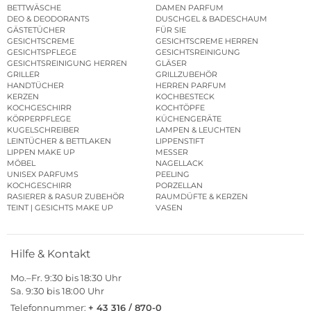
BETTWÄSCHE
DAMEN PARFUM
DEO & DEODORANTS
DUSCHGEL & BADESCHAUM
GÄSTETÜCHER
FÜR SIE
GESICHTSCREME
GESICHTSCREME HERREN
GESICHTSPFLEGE
GESICHTSREINIGUNG
GESICHTSREINIGUNG HERREN
GLÄSER
GRILLER
GRILLZUBEHÖR
HANDTÜCHER
HERREN PARFUM
KERZEN
KOCHBESTECK
KOCHGESCHIRR
KOCHTÖPFE
KÖRPERPFLEGE
KÜCHENGERÄTE
KUGELSCHREIBER
LAMPEN & LEUCHTEN
LEINTÜCHER & BETTLAKEN
LIPPENSTIFT
LIPPEN MAKE UP
MESSER
MÖBEL
NAGELLACK
UNISEX PARFUMS
PEELING
KOCHGESCHIRR
PORZELLAN
RASIERER & RASUR ZUBEHÖR
RAUMDÜFTE & KERZEN
TEINT | GESICHTS MAKE UP
VASEN
Hilfe & Kontakt
Mo.–Fr. 9:30 bis 18:30 Uhr
Sa. 9:30 bis 18:00 Uhr
Telefonnummer:
+ 43 316 / 870-0