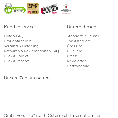
Kundenservice
Unternehmen
Hilfe & FAQ
Standorte / Häuser
Größentabellen
Job & Karriere
Versand & Lieferung
Über uns
Retouren & Reklamationen FAQ
PlusCard
Click & Collect
Presse
Click & Reserve
Newsletter
Gastronomie
Unsere Zahlungsarten
Klarna
Paypal
Mastercard
Visa
Diners
Eps
Shop
Applepay
Amazon
Gratis Versand* nach Österreich Internationaler