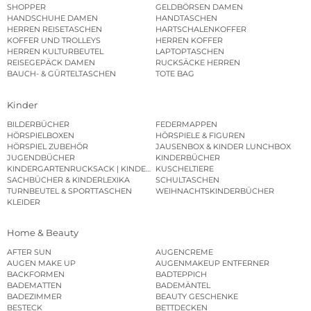
SHOPPER
GELDBÖRSEN DAMEN
HANDSCHUHE DAMEN
HANDTASCHEN
HERREN REISETASCHEN
HARTSCHALENKOFFER
KOFFER UND TROLLEYS
HERREN KOFFER
HERREN KULTURBEUTEL
LAPTOPTASCHEN
REISEGEPÄCK DAMEN
RUCKSÄCKE HERREN
BAUCH- & GÜRTELTASCHEN
TOTE BAG
Kinder
BILDERBÜCHER
FEDERMAPPEN
HÖRSPIELBOXEN
HÖRSPIELE & FIGUREN
HÖRSPIEL ZUBEHÖR
JAUSENBOX & KINDER LUNCHBOX
JUGENDBÜCHER
KINDERBÜCHER
KINDERGARTENRUCKSACK | KINDERGARTENBEUTEL
KUSCHELTIERE
SACHBÜCHER & KINDERLEXIKA
SCHULTASCHEN
TURNBEUTEL & SPORTTASCHEN
WEIHNACHTSKINDERBÜCHER
KLEIDER
Home & Beauty
AFTER SUN
AUGENCREME
AUGEN MAKE UP
AUGENMAKEUP ENTFERNER
BACKFORMEN
BADTEPPICH
BADEMATTEN
BADEMÄNTEL
BADEZIMMER
BEAUTY GESCHENKE
BESTECK
BETTDECKEN