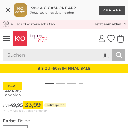
K&Ö & GIGASPORT APP
ZUR APP
Jetzt kostenlos downloaden
Pluscard Vorteile erhalten
KOSTENLOSER VERSAND* & RÜCKVERSAND
Jetzt anmelden
UNSERE APP
CLICK &
CLICK &
COLLECT
RESERVE
BIS ZU -50% IM FINAL SALE
DEAL
TAMARIS
Sandalen
33,99
49,95
Jetzt
sparen
UVP
inkl. Mwst zzgl.
Versandkosten
Farbe:
Beige