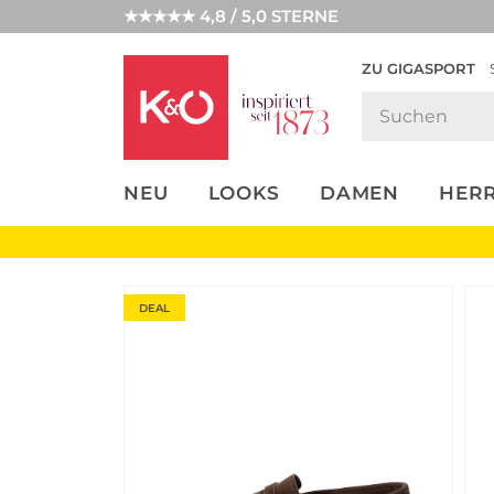
★★★★★ 4,8 / 5,0 STERNE
ZU GIGASPORT
FASHION-
UNSERE APP
CLICK &
CLICK &
TRENDS
COLLECT
RESERVE
NEU
LOOKS
DAMEN
HER
DEAL