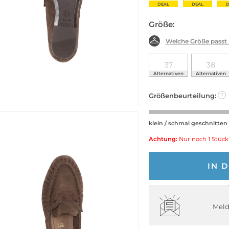
DEAL
DEAL
D
Größe:
Welche Größe passt
37
38
Alternativen
Alternativen
Größenbeurteilung:
?
klein / schmal geschnitten
Achtung:
Nur noch 1 Stück
IN 
Meld