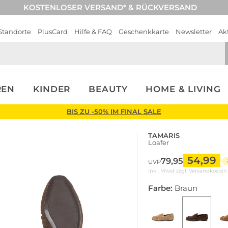
KOSTENLOSER VERSAND* & RÜCKVERSAND
Standorte
PlusCard
Hilfe & FAQ
Geschenkkarte
Newsletter
Ak
REN
KINDER
BEAUTY
HOME & LIVING
BIS ZU -50% IM FINAL SALE
TAMARIS
Loafer
54,99
79,95
UVP
inkl. Mwst zzgl.
Versandkosten
Farbe:
Braun