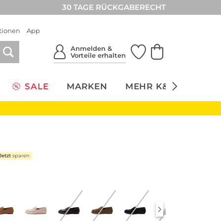
30 TAGE RÜCKGABERECHT
tionen
App
Anmelden &
Vorteile erhalten
SALE
MARKEN
MEHR K&Ö
NACH
Jetzt
sparen