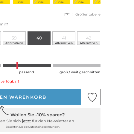
EAL
DEAL
DEAL
DEAL
DEAL
DEAL
Größentabelle
 mir?
39
40
41
42
Alternativen
Alternativen
Alternativen
passend
groß / weit geschnitten
 verfügbar!
DEN WARENKORB
Wollen Sie -10% sparen?
en Sie sich
jetzt
für den Newsletter an.
Beachten Sie die Gutscheinbedingungen.