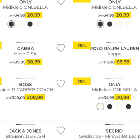
ONLY
ONLY
Midikleid ONLBELLA
Midikleid ONLBELLA
20,99
20,99
34,99
34,99
UVP
UVP
n Tipp
Fashion Tipp
DEAL
GABBA
POLO RALPH LAUREN
Hose PISA
Kappe
58,99
68,99
99,95
115,00
UVP
UVP
n Tipp
Fashion Tipp
DEAL
BOSS
ONLY
Sakko P-CARPER-COACH
Midikleid ONLBELLA
208,99
20,99
349,00
34,99
UVP
UVP
n Tipp
Fashion Tipp
ler
Nachhaltig
JACK & JONES
SECRID
Blouson JJERUSH
Geldbörse - Miniwallet Leo 