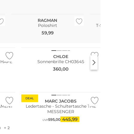
Große Größen
RAGMAN
JACK & JO
Poloshirt
T-Shirt Slim Fit 
59,99
14,99
Fashion Tipp
Nachhaltig
CHLOE
 SHAPE
Sonnenbrille CH0364S
360,00
Fashion Tipp
DEAL
MARC JACOBS
Ledertasche - Schultertasche THE
MESSENGER
445,99
595,00
UVP
+ 2