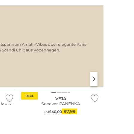
ntspannten Amalfi-Vibes über elegante Paris-
em Scandi Chic aus Kopenhagen.
Fashion Tipp
SANTORINI SOFT
PARIS CHIC
Nachhaltig
DEAL
VEJA
 SMALL
Sneaker PANENKA
97,99
140,00
UVP