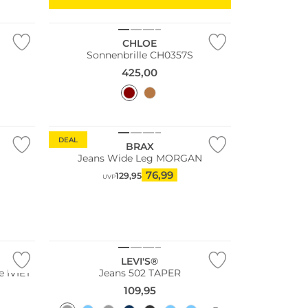
Nachhaltig
CHLOE
Sonnenbrille CH0357S
425,00
Fashion Tipp
DEAL
BRAX
Jeans Wide Leg MORGAN
76,99
129,95
UVP
Fashion Tipp
Bestseller
LEVI'S®
 IVIET
Jeans 502 TAPER
109,95