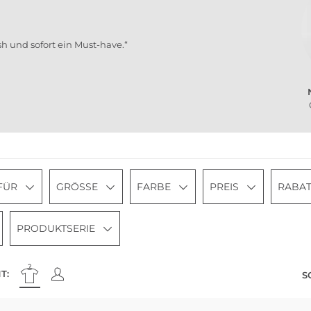
ish und sofort ein Must-have.“
FÜR
GRÖSSE
FARBE
PREIS
RABAT
PRODUKTSERIE
T:
S
Nachhaltig
Multi Pack