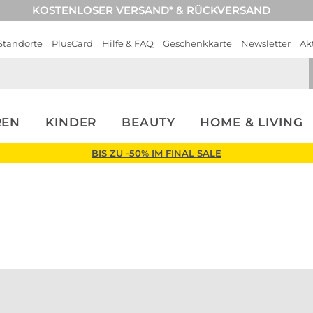
KOSTENLOSER VERSAND* & RÜCKVERSAND
Standorte
PlusCard
Hilfe & FAQ
Geschenkkarte
Newsletter
Ak
REN
KINDER
BEAUTY
HOME & LIVING
ssed Brown
Short Stories
BIS ZU -50% IM FINAL SALE