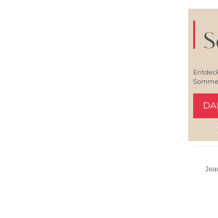
S
Entdeck
Sommerl
DA
Fashio
Bestsel
Jea
Fashio