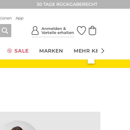
30 TAGE RÜCKGABERECHT
tionen
App
Anmelden &
Vorteile erhalten
SALE
MARKEN
MEHR K&Ö
NACH
Rockgeschichten
Knit Club