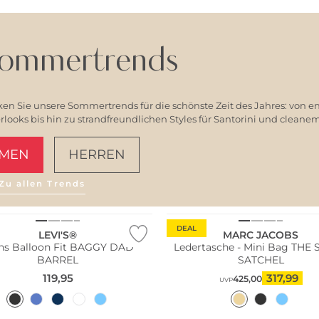
ommertrends
en Sie unsere Sommertrends für die schönste Zeit des Jahres: von e
ooks bis hin zu strandfreundlichen Styles für Santorini und clean
MEN
HERREN
n Tipp
Zu allen Trends
AMALFI VIBES
ler
Fashion Tipp
DEAL
LEVI'S®
MARC JACOBS
ns Balloon Fit BAGGY DAD
Ledertasche - Mini Bag THE
BARREL
SATCHEL
119,95
317,99
425,00
UVP
Fashion Tipp
n Tipp
Bestseller