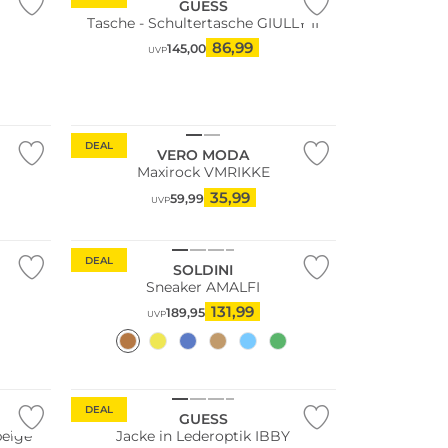
GUESS
Tasche - Schultertasche GIULLY II
86,99
145,00
UVP
Fashion Tipp
Nachhaltig
DEAL
VERO MODA
Maxirock VMRIKKE
35,99
59,99
UVP
Fashion Tipp
DEAL
SOLDINI
Sneaker AMALFI
131,99
189,95
UVP
Fashion Tipp
DEAL
GUESS
beige
Jacke in Lederoptik IBBY