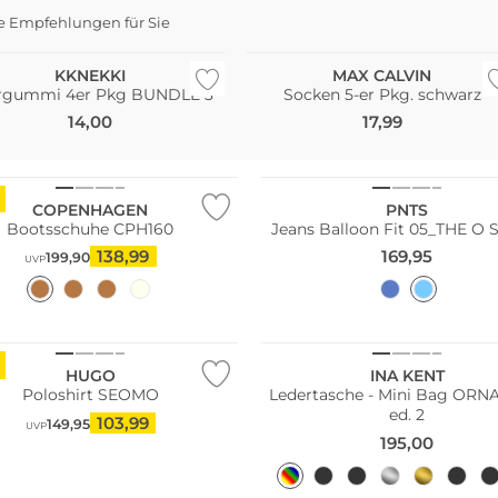
e Empfehlungen für Sie
i Pack
Große Größen
KKNEKKI
MAX CALVIN
rgummi 4er Pkg BUNDLE 3
Socken 5-er Pkg. schwarz
14,00
17,99
n Tipp
Fashion Tipp
COPENHAGEN
PNTS
Bootsschuhe CPH160
Jeans Balloon Fit 05_THE O
138,99
169,95
199,90
UVP
Fashion Tipp
n Tipp
WE ♡ AUSTRIA
HUGO
INA KENT
Poloshirt SEOMO
Ledertasche - Mini Bag ORNAMENT
ed. 2
103,99
149,95
UVP
195,00