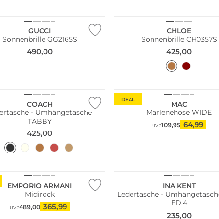
n Tipp
Nachhaltig
GUCCI
CHLOE
Sonnenbrille GG2165S
Sonnenbrille CH0357S
490,00
425,00
Große Größen
n Tipp
Fashion Tipp
DEAL
COACH
MAC
ertasche - Umhängetasche
Marlenehose WIDE
TABBY
64,99
109,95
UVP
425,00
Fashion Tipp
n Tipp
WE ♡ AUSTRIA
EMPORIO ARMANI
INA KENT
Midirock
Ledertasche - Umhängetasche
ED.4
365,99
489,00
UVP
235,00