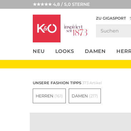
★★★★★ 4,8 / 5,0 STERNE
ZU GIGASPORT
FASHION-
UNSERE APP
CLICK &
CLICK &
TRENDS
COLLECT
RESERVE
NEU
LOOKS
DAMEN
HER
Sommertrends
Sunki
UNSERE FASHION TIPPS
373 Artikel
HERREN
(161)
DAMEN
(217)