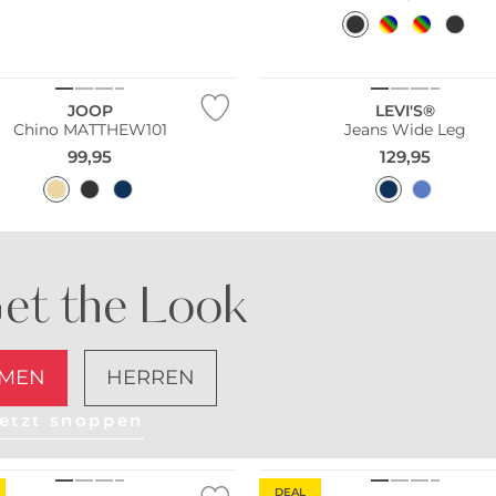
Fashion Tipp
n Tipp
Bestseller
JOOP
LEVI'S®
Chino MATTHEW101
Jeans Wide Leg
99,95
129,95
et the Look
MEN
HERREN
etzt shoppen
n Tipp
Fashion Tipp
DEAL