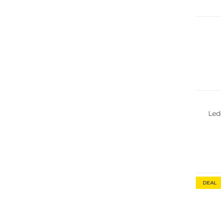
Fashio
Fashio
Led
Fashio
DEAL