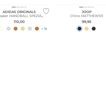
ADIDAS ORIGINALS
JOOP
eaker HANDBALL SPEZIAL
Chino MATTHEW101
110,00
99,95
+ 16
Fashion Tipp