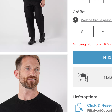
Größe:
Welche Größe passt
S
M
Achtung:
Nur noch 1 Stück
IN 
Meld
Lieferoption:
Click & Rese
Filialverfügba