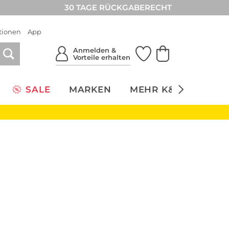
30 TAGE RÜCKGABERECHT
tionen
App
Anmelden &
Vorteile erhalten
SALE
MARKEN
MEHR K&Ö
NACH