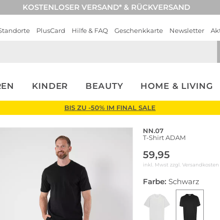
KOSTENLOSER VERSAND* & RÜCKVERSAND
Standorte
PlusCard
Hilfe & FAQ
Geschenkkarte
Newsletter
Ak
REN
KINDER
BEAUTY
HOME & LIVING
BIS ZU -50% IM FINAL SALE
NN.07
T-Shirt ADAM
59,95
inkl. Mwst zzgl.
Versandkosten
Farbe:
Schwarz