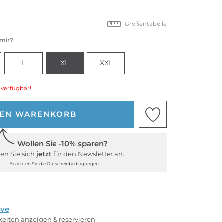
Größentabelle
 mir?
L
XL
XXL
 verfügbar!
DEN WARENKORB
Wollen Sie -10% sparen?
en Sie sich
jetzt
für den Newsletter an.
Beachten Sie die Gutscheinbedingungen.
rve
rkeiten anzeigen & reservieren