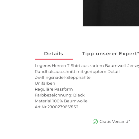
Details
Tipp unserer Expert
Legeres Herren T-Shirt aus zartem Baumwoll-Jerse
Rundhalsausschnitt mit geripptem Detail
Zwillingsnadel-Steppnähte
Unifarben
Reguläre Passform
Farbbezeichnung: Black
Material 100% Baumwolle
Art.Nr:2900279658156
Gratis Versand*