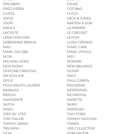
ERGOBAG
FALKE
FRED PERRY
GOT BAG
GUESS
HUGO
IZIPIZI
JACK & JONES
JOOP!
KAPTEN & SON
KIEHL’S
LA PRAIRIE
LACOSTE
LE CREUSET
LENA HOSCHEK
LEVI’S®
LIEBESKIND BERLIN
LUISA CERANO
MAC
MARC CAIN
MARC JACOBS
MARC O’POLO
MCM
MEY
MICHAEL KORS
MONARI
MOS MOSH
NEW BALANCE
OFFICINE CREATIVE
OLYMP
ON SCHUHE
ONLY
OPUS
PAUL GREEN
POLO RALPH LAUREN
RAGWEAR
RAINKISS
REISENTHEL
REPLAY
RICHROYAL
SAMSONITE
SANETTA
SATCH
SKINY
SMEG
SOMEDAY
STEP BY STEP
TOM FORD
TOM TAILOR
TOMMY HILFIGER
TOMMY JEANS
TONIES
TRIUMPH
VEE COLLECTIVE
VEJA
VERO MODA