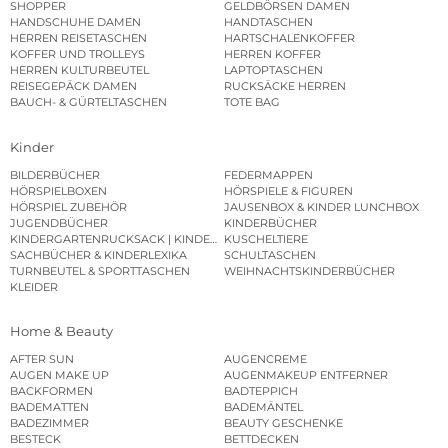
SHOPPER
GELDBÖRSEN DAMEN
HANDSCHUHE DAMEN
HANDTASCHEN
HERREN REISETASCHEN
HARTSCHALENKOFFER
KOFFER UND TROLLEYS
HERREN KOFFER
HERREN KULTURBEUTEL
LAPTOPTASCHEN
REISEGEPÄCK DAMEN
RUCKSÄCKE HERREN
BAUCH- & GÜRTELTASCHEN
TOTE BAG
Kinder
BILDERBÜCHER
FEDERMAPPEN
HÖRSPIELBOXEN
HÖRSPIELE & FIGUREN
HÖRSPIEL ZUBEHÖR
JAUSENBOX & KINDER LUNCHBOX
JUGENDBÜCHER
KINDERBÜCHER
KINDERGARTENRUCKSACK | KINDERGARTENBEUTEL
KUSCHELTIERE
SACHBÜCHER & KINDERLEXIKA
SCHULTASCHEN
TURNBEUTEL & SPORTTASCHEN
WEIHNACHTSKINDERBÜCHER
KLEIDER
Home & Beauty
AFTER SUN
AUGENCREME
AUGEN MAKE UP
AUGENMAKEUP ENTFERNER
BACKFORMEN
BADTEPPICH
BADEMATTEN
BADEMÄNTEL
BADEZIMMER
BEAUTY GESCHENKE
BESTECK
BETTDECKEN