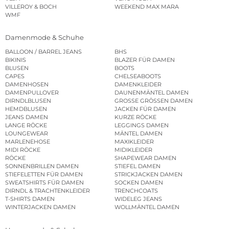
VILLEROY & BOCH
WEEKEND MAX MARA
WMF
Damenmode & Schuhe
BALLOON / BARREL JEANS
BHS
BIKINIS
BLAZER FÜR DAMEN
BLUSEN
BOOTS
CAPES
CHELSEABOOTS
DAMENHOSEN
DAMENKLEIDER
DAMENPULLOVER
DAUNENMÄNTEL DAMEN
DIRNDLBLUSEN
GROSSE GRÖSSEN DAMEN
HEMDBLUSEN
JACKEN FÜR DAMEN
JEANS DAMEN
KURZE RÖCKE
LANGE RÖCKE
LEGGINGS DAMEN
LOUNGEWEAR
MÄNTEL DAMEN
MARLENEHOSE
MAXIKLEIDER
MIDI RÖCKE
MIDIKLEIDER
RÖCKE
SHAPEWEAR DAMEN
SONNENBRILLEN DAMEN
STIEFEL DAMEN
STIEFELETTEN FÜR DAMEN
STRICKJACKEN DAMEN
SWEATSHIRTS FÜR DAMEN
SOCKEN DAMEN
DIRNDL & TRACHTENKLEIDER
TRENCHCOATS
T-SHIRTS DAMEN
WIDELEG JEANS
WINTERJACKEN DAMEN
WOLLMÄNTEL DAMEN