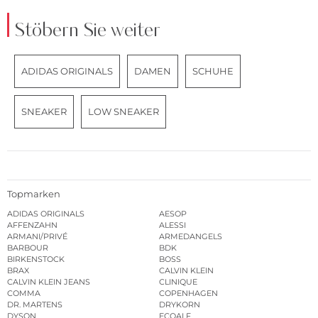
Stöbern Sie weiter
ADIDAS ORIGINALS
DAMEN
SCHUHE
SNEAKER
LOW SNEAKER
Topmarken
ADIDAS ORIGINALS
AESOP
AFFENZAHN
ALESSI
ARMANI/PRIVÉ
ARMEDANGELS
BARBOUR
BDK
BIRKENSTOCK
BOSS
BRAX
CALVIN KLEIN
CALVIN KLEIN JEANS
CLINIQUE
COMMA
COPENHAGEN
DR. MARTENS
DRYKORN
DYSON
ECOALF