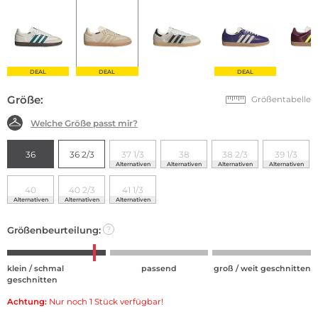
DEAL
DEAL
DEAL
Größe:
Größentabelle
Welche Größe passt mir?
36
36 2/3
37 1/3
38
38 2/3
39 1/3
Alternativen
Alternativen
Alternativen
Alternativen
40
40 2/3
41 1/3
Alternativen
Alternativen
Alternativen
Größenbeurteilung:
?
klein / schmal
passend
groß / weit geschnitten
geschnitten
Achtung:
Nur noch 1 Stück verfügbar!