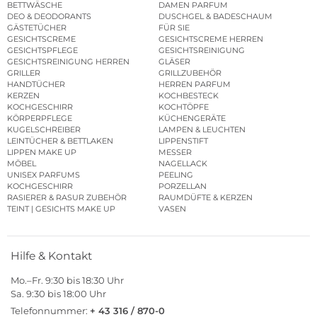
BETTWÄSCHE
DAMEN PARFUM
DEO & DEODORANTS
DUSCHGEL & BADESCHAUM
GÄSTETÜCHER
FÜR SIE
GESICHTSCREME
GESICHTSCREME HERREN
GESICHTSPFLEGE
GESICHTSREINIGUNG
GESICHTSREINIGUNG HERREN
GLÄSER
GRILLER
GRILLZUBEHÖR
HANDTÜCHER
HERREN PARFUM
KERZEN
KOCHBESTECK
KOCHGESCHIRR
KOCHTÖPFE
KÖRPERPFLEGE
KÜCHENGERÄTE
KUGELSCHREIBER
LAMPEN & LEUCHTEN
LEINTÜCHER & BETTLAKEN
LIPPENSTIFT
LIPPEN MAKE UP
MESSER
MÖBEL
NAGELLACK
UNISEX PARFUMS
PEELING
KOCHGESCHIRR
PORZELLAN
RASIERER & RASUR ZUBEHÖR
RAUMDÜFTE & KERZEN
TEINT | GESICHTS MAKE UP
VASEN
Hilfe & Kontakt
Mo.–Fr. 9:30 bis 18:30 Uhr
Sa. 9:30 bis 18:00 Uhr
Telefonnummer:
+ 43 316 / 870-0