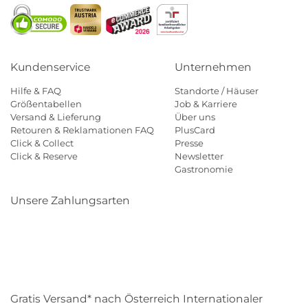
Kundenservice
Unternehmen
Hilfe & FAQ
Standorte / Häuser
Größentabellen
Job & Karriere
Versand & Lieferung
Über uns
Retouren & Reklamationen FAQ
PlusCard
Click & Collect
Presse
Click & Reserve
Newsletter
Gastronomie
Unsere Zahlungsarten
Klarna
Paypal
Mastercard
Visa
Diners
Eps
Shop
Applepay
Amazon
Gratis Versand* nach Österreich Internationaler