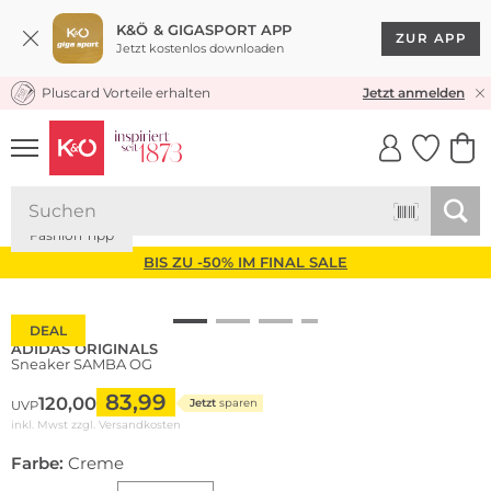
K&Ö & GIGASPORT APP
ZUR APP
Jetzt kostenlos downloaden
Pluscard Vorteile erhalten
KOSTENLOSER VERSAND* & RÜCKVERSAND
Jetzt anmelden
UNSERE APP
CLICK &
CLICK &
COLLECT
RESERVE
Fashion Tipp
BIS ZU -50% IM FINAL SALE
DEAL
ADIDAS ORIGINALS
Sneaker SAMBA OG
83,99
120,00
Jetzt
sparen
UVP
inkl. Mwst zzgl.
Versandkosten
Farbe:
Creme