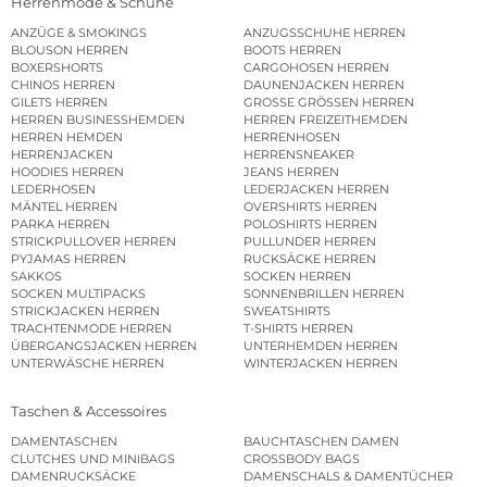
Herrenmode & Schuhe
ANZÜGE & SMOKINGS
ANZUGSSCHUHE HERREN
BLOUSON HERREN
BOOTS HERREN
BOXERSHORTS
CARGOHOSEN HERREN
CHINOS HERREN
DAUNENJACKEN HERREN
GILETS HERREN
GROSSE GRÖSSEN HERREN
HERREN BUSINESSHEMDEN
HERREN FREIZEITHEMDEN
HERREN HEMDEN
HERRENHOSEN
HERRENJACKEN
HERRENSNEAKER
HOODIES HERREN
JEANS HERREN
LEDERHOSEN
LEDERJACKEN HERREN
MÄNTEL HERREN
OVERSHIRTS HERREN
PARKA HERREN
POLOSHIRTS HERREN
STRICKPULLOVER HERREN
PULLUNDER HERREN
PYJAMAS HERREN
RUCKSÄCKE HERREN
SAKKOS
SOCKEN HERREN
SOCKEN MULTIPACKS
SONNENBRILLEN HERREN
STRICKJACKEN HERREN
SWEATSHIRTS
TRACHTENMODE HERREN
T-SHIRTS HERREN
ÜBERGANGSJACKEN HERREN
UNTERHEMDEN HERREN
UNTERWÄSCHE HERREN
WINTERJACKEN HERREN
Taschen & Accessoires
DAMENTASCHEN
BAUCHTASCHEN DAMEN
CLUTCHES UND MINIBAGS
CROSSBODY BAGS
DAMENRUCKSÄCKE
DAMENSCHALS & DAMENTÜCHER