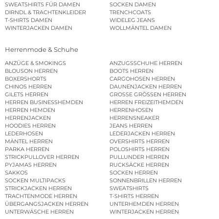
SWEATSHIRTS FÜR DAMEN
SOCKEN DAMEN
DIRNDL & TRACHTENKLEIDER
TRENCHCOATS
T-SHIRTS DAMEN
WIDELEG JEANS
WINTERJACKEN DAMEN
WOLLMÄNTEL DAMEN
Herrenmode & Schuhe
ANZÜGE & SMOKINGS
ANZUGSSCHUHE HERREN
BLOUSON HERREN
BOOTS HERREN
BOXERSHORTS
CARGOHOSEN HERREN
CHINOS HERREN
DAUNENJACKEN HERREN
GILETS HERREN
GROSSE GRÖSSEN HERREN
HERREN BUSINESSHEMDEN
HERREN FREIZEITHEMDEN
HERREN HEMDEN
HERRENHOSEN
HERRENJACKEN
HERRENSNEAKER
HOODIES HERREN
JEANS HERREN
LEDERHOSEN
LEDERJACKEN HERREN
MÄNTEL HERREN
OVERSHIRTS HERREN
PARKA HERREN
POLOSHIRTS HERREN
STRICKPULLOVER HERREN
PULLUNDER HERREN
PYJAMAS HERREN
RUCKSÄCKE HERREN
SAKKOS
SOCKEN HERREN
SOCKEN MULTIPACKS
SONNENBRILLEN HERREN
STRICKJACKEN HERREN
SWEATSHIRTS
TRACHTENMODE HERREN
T-SHIRTS HERREN
ÜBERGANGSJACKEN HERREN
UNTERHEMDEN HERREN
UNTERWÄSCHE HERREN
WINTERJACKEN HERREN