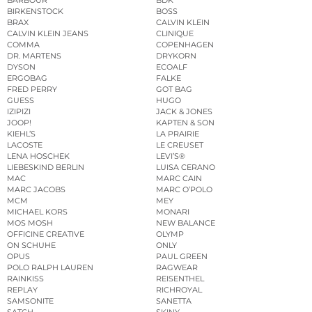
BARBOUR
BDK
BIRKENSTOCK
BOSS
BRAX
CALVIN KLEIN
CALVIN KLEIN JEANS
CLINIQUE
COMMA
COPENHAGEN
DR. MARTENS
DRYKORN
DYSON
ECOALF
ERGOBAG
FALKE
FRED PERRY
GOT BAG
GUESS
HUGO
IZIPIZI
JACK & JONES
JOOP!
KAPTEN & SON
KIEHL’S
LA PRAIRIE
LACOSTE
LE CREUSET
LENA HOSCHEK
LEVI’S®
LIEBESKIND BERLIN
LUISA CERANO
MAC
MARC CAIN
MARC JACOBS
MARC O’POLO
MCM
MEY
MICHAEL KORS
MONARI
MOS MOSH
NEW BALANCE
OFFICINE CREATIVE
OLYMP
ON SCHUHE
ONLY
OPUS
PAUL GREEN
POLO RALPH LAUREN
RAGWEAR
RAINKISS
REISENTHEL
REPLAY
RICHROYAL
SAMSONITE
SANETTA