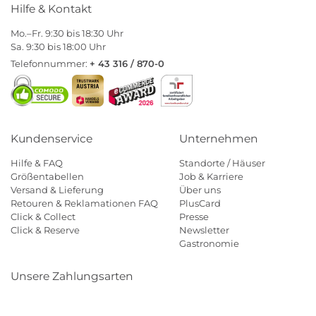
Hilfe & Kontakt
Mo.–Fr. 9:30 bis 18:30 Uhr
Sa. 9:30 bis 18:00 Uhr
Telefonnummer:
+ 43 316 / 870-0
Kundenservice
Unternehmen
Hilfe & FAQ
Standorte / Häuser
Größentabellen
Job & Karriere
Versand & Lieferung
Über uns
Retouren & Reklamationen FAQ
PlusCard
Click & Collect
Presse
Click & Reserve
Newsletter
Gastronomie
Unsere Zahlungsarten
Klarna
Paypal
Mastercard
Visa
Diners
Eps
Shop