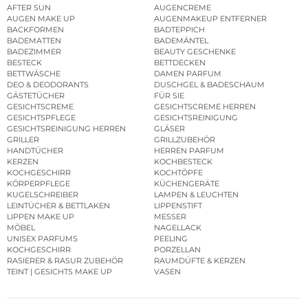
AFTER SUN
AUGENCREME
AUGEN MAKE UP
AUGENMAKEUP ENTFERNER
BACKFORMEN
BADTEPPICH
BADEMATTEN
BADEMÄNTEL
BADEZIMMER
BEAUTY GESCHENKE
BESTECK
BETTDECKEN
BETTWÄSCHE
DAMEN PARFUM
DEO & DEODORANTS
DUSCHGEL & BADESCHAUM
GÄSTETÜCHER
FÜR SIE
GESICHTSCREME
GESICHTSCREME HERREN
GESICHTSPFLEGE
GESICHTSREINIGUNG
GESICHTSREINIGUNG HERREN
GLÄSER
GRILLER
GRILLZUBEHÖR
HANDTÜCHER
HERREN PARFUM
KERZEN
KOCHBESTECK
KOCHGESCHIRR
KOCHTÖPFE
KÖRPERPFLEGE
KÜCHENGERÄTE
KUGELSCHREIBER
LAMPEN & LEUCHTEN
LEINTÜCHER & BETTLAKEN
LIPPENSTIFT
LIPPEN MAKE UP
MESSER
MÖBEL
NAGELLACK
UNISEX PARFUMS
PEELING
KOCHGESCHIRR
PORZELLAN
RASIERER & RASUR ZUBEHÖR
RAUMDÜFTE & KERZEN
TEINT | GESICHTS MAKE UP
VASEN