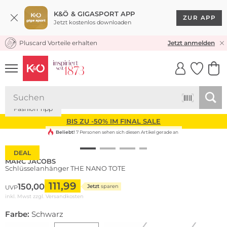
K&Ö & GIGASPORT APP
ZUR APP
Jetzt kostenlos downloaden
Pluscard Vorteile erhalten
KOSTENLOSER VERSAND* & RÜCKVERSAND
Jetzt anmelden
UNSERE APP
CLICK &
CLICK &
COLLECT
RESERVE
Fashion Tipp
BIS ZU -50% IM FINAL SALE
Beliebt!
7 Personen sehen sich diesen Artikel gerade an
DEAL
MARC JACOBS
Schlüsselanhänger THE NANO TOTE
111,99
150,00
Jetzt
sparen
UVP
inkl. Mwst zzgl.
Versandkosten
Farbe:
Schwarz