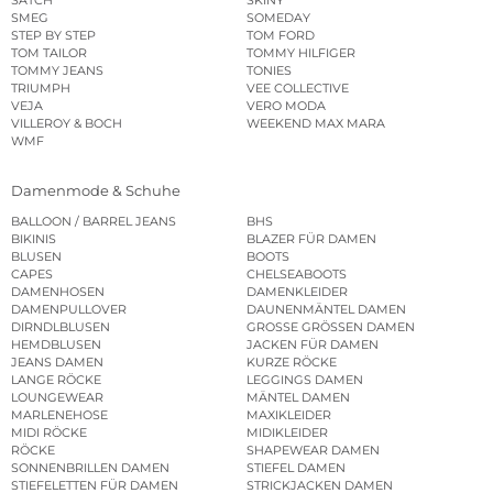
SATCH
SKINY
SMEG
SOMEDAY
STEP BY STEP
TOM FORD
TOM TAILOR
TOMMY HILFIGER
TOMMY JEANS
TONIES
TRIUMPH
VEE COLLECTIVE
VEJA
VERO MODA
VILLEROY & BOCH
WEEKEND MAX MARA
WMF
Damenmode & Schuhe
BALLOON / BARREL JEANS
BHS
BIKINIS
BLAZER FÜR DAMEN
BLUSEN
BOOTS
CAPES
CHELSEABOOTS
DAMENHOSEN
DAMENKLEIDER
DAMENPULLOVER
DAUNENMÄNTEL DAMEN
DIRNDLBLUSEN
GROSSE GRÖSSEN DAMEN
HEMDBLUSEN
JACKEN FÜR DAMEN
JEANS DAMEN
KURZE RÖCKE
LANGE RÖCKE
LEGGINGS DAMEN
LOUNGEWEAR
MÄNTEL DAMEN
MARLENEHOSE
MAXIKLEIDER
MIDI RÖCKE
MIDIKLEIDER
RÖCKE
SHAPEWEAR DAMEN
SONNENBRILLEN DAMEN
STIEFEL DAMEN
STIEFELETTEN FÜR DAMEN
STRICKJACKEN DAMEN