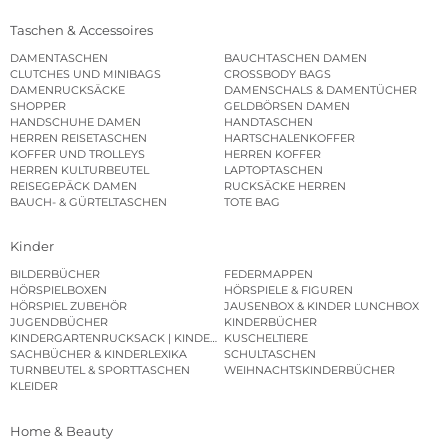
Taschen & Accessoires
DAMENTASCHEN
BAUCHTASCHEN DAMEN
CLUTCHES UND MINIBAGS
CROSSBODY BAGS
DAMENRUCKSÄCKE
DAMENSCHALS & DAMENTÜCHER
SHOPPER
GELDBÖRSEN DAMEN
HANDSCHUHE DAMEN
HANDTASCHEN
HERREN REISETASCHEN
HARTSCHALENKOFFER
KOFFER UND TROLLEYS
HERREN KOFFER
HERREN KULTURBEUTEL
LAPTOPTASCHEN
REISEGEPÄCK DAMEN
RUCKSÄCKE HERREN
BAUCH- & GÜRTELTASCHEN
TOTE BAG
Kinder
BILDERBÜCHER
FEDERMAPPEN
HÖRSPIELBOXEN
HÖRSPIELE & FIGUREN
HÖRSPIEL ZUBEHÖR
JAUSENBOX & KINDER LUNCHBOX
JUGENDBÜCHER
KINDERBÜCHER
KINDERGARTENRUCKSACK | KINDERGARTENBEUTEL
KUSCHELTIERE
SACHBÜCHER & KINDERLEXIKA
SCHULTASCHEN
TURNBEUTEL & SPORTTASCHEN
WEIHNACHTSKINDERBÜCHER
KLEIDER
Home & Beauty