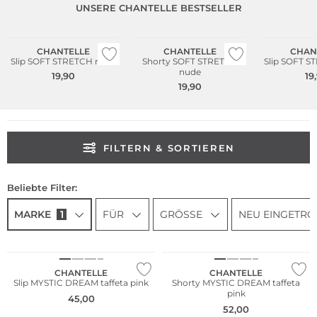
UNSERE CHANTELLE BESTSELLER
Bestseller
Bestseller
Bestseller
CHANTELLE
CHANTELLE
CHAN
Slip SOFT STRETCH nude
Shorty SOFT STRETCH
Slip SOFT S
nude
19,90
19
19,90
FILTERN & SORTIEREN
Beliebte Filter:
MARKE
1
FÜR
GRÖSSE
NEU EINGETRO
CHANTELLE
CHANTELLE
Slip MYSTIC DREAM taffeta pink
Shorty MYSTIC DREAM taffeta
pink
45,00
52,00