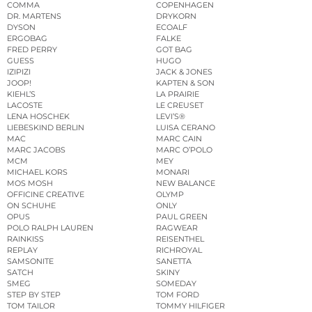
COMMA
COPENHAGEN
DR. MARTENS
DRYKORN
DYSON
ECOALF
ERGOBAG
FALKE
FRED PERRY
GOT BAG
GUESS
HUGO
IZIPIZI
JACK & JONES
JOOP!
KAPTEN & SON
KIEHL’S
LA PRAIRIE
LACOSTE
LE CREUSET
LENA HOSCHEK
LEVI’S®
LIEBESKIND BERLIN
LUISA CERANO
MAC
MARC CAIN
MARC JACOBS
MARC O’POLO
MCM
MEY
MICHAEL KORS
MONARI
MOS MOSH
NEW BALANCE
OFFICINE CREATIVE
OLYMP
ON SCHUHE
ONLY
OPUS
PAUL GREEN
POLO RALPH LAUREN
RAGWEAR
RAINKISS
REISENTHEL
REPLAY
RICHROYAL
SAMSONITE
SANETTA
SATCH
SKINY
SMEG
SOMEDAY
STEP BY STEP
TOM FORD
TOM TAILOR
TOMMY HILFIGER