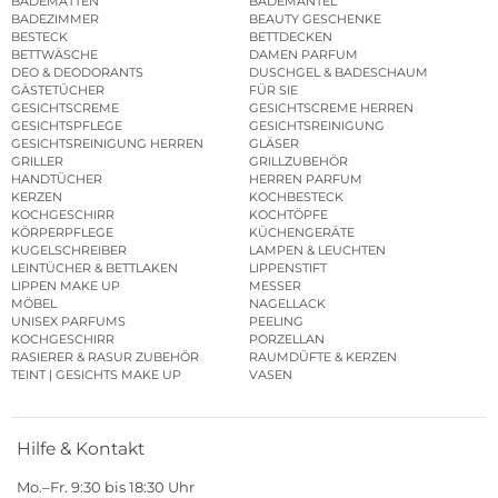
BADEMATTEN
BADEMÄNTEL
BADEZIMMER
BEAUTY GESCHENKE
BESTECK
BETTDECKEN
BETTWÄSCHE
DAMEN PARFUM
DEO & DEODORANTS
DUSCHGEL & BADESCHAUM
GÄSTETÜCHER
FÜR SIE
GESICHTSCREME
GESICHTSCREME HERREN
GESICHTSPFLEGE
GESICHTSREINIGUNG
GESICHTSREINIGUNG HERREN
GLÄSER
GRILLER
GRILLZUBEHÖR
HANDTÜCHER
HERREN PARFUM
KERZEN
KOCHBESTECK
KOCHGESCHIRR
KOCHTÖPFE
KÖRPERPFLEGE
KÜCHENGERÄTE
KUGELSCHREIBER
LAMPEN & LEUCHTEN
LEINTÜCHER & BETTLAKEN
LIPPENSTIFT
LIPPEN MAKE UP
MESSER
MÖBEL
NAGELLACK
UNISEX PARFUMS
PEELING
KOCHGESCHIRR
PORZELLAN
RASIERER & RASUR ZUBEHÖR
RAUMDÜFTE & KERZEN
TEINT | GESICHTS MAKE UP
VASEN
Hilfe & Kontakt
Mo.–Fr. 9:30 bis 18:30 Uhr