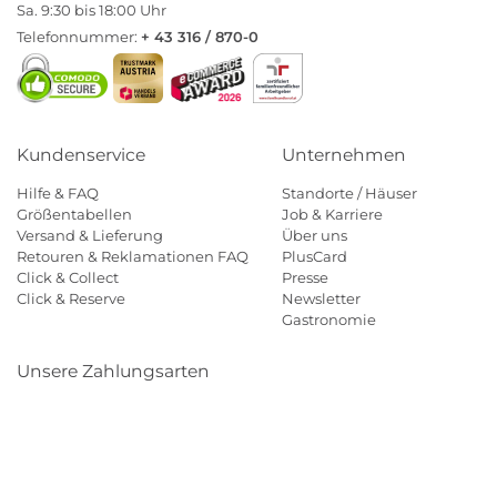
Sa. 9:30 bis 18:00 Uhr
Telefonnummer:
+ 43 316 / 870-0
Kundenservice
Unternehmen
Hilfe & FAQ
Standorte / Häuser
Größentabellen
Job & Karriere
Versand & Lieferung
Über uns
Retouren & Reklamationen FAQ
PlusCard
Click & Collect
Presse
Click & Reserve
Newsletter
Gastronomie
Unsere Zahlungsarten
Klarna
Paypal
Mastercard
Visa
Diners
Eps
Shop
Applepay
Amazon