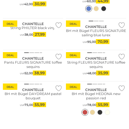
44,99
60,00
UVP
30,99
42,00
UVP
CHANTELLE
DEAL
DEAL
CHANTELLE
String PHILTER black vinyl
BH mit Bügel FLEURS SIGNATURE
27,99
38,00
sailing blue lurex
UVP
70,99
95,00
UVP
DEAL
DEAL
CHANTELLE
CHANTELLE
Pants FLEURS SIGNATURE toffee
String FLEURS SIGNATURE toffee
sequins
sequins
38,99
35,99
52,00
48,00
UVP
UVP
Große Größen
DEAL
DEAL
CHANTELLE
CHANTELLE
BH mit Bügel DAYDREAM pastel
BH mit Bügel HEDONA new
bouquet
passion red
55,99
55,99
75,00
78,00
UVP
UVP