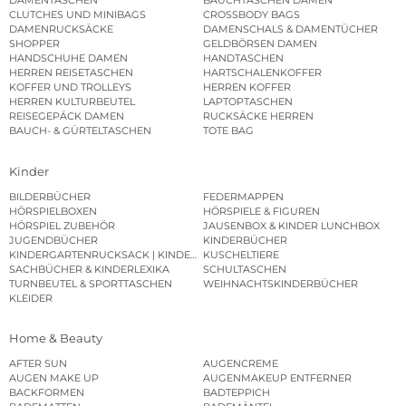
DAMENTASCHEN
BAUCHTASCHEN DAMEN
CLUTCHES UND MINIBAGS
CROSSBODY BAGS
DAMENRUCKSÄCKE
DAMENSCHALS & DAMENTÜCHER
SHOPPER
GELDBÖRSEN DAMEN
HANDSCHUHE DAMEN
HANDTASCHEN
HERREN REISETASCHEN
HARTSCHALENKOFFER
KOFFER UND TROLLEYS
HERREN KOFFER
HERREN KULTURBEUTEL
LAPTOPTASCHEN
REISEGEPÄCK DAMEN
RUCKSÄCKE HERREN
BAUCH- & GÜRTELTASCHEN
TOTE BAG
Kinder
BILDERBÜCHER
FEDERMAPPEN
HÖRSPIELBOXEN
HÖRSPIELE & FIGUREN
HÖRSPIEL ZUBEHÖR
JAUSENBOX & KINDER LUNCHBOX
JUGENDBÜCHER
KINDERBÜCHER
KINDERGARTENRUCKSACK | KINDERGARTENBEUTEL
KUSCHELTIERE
SACHBÜCHER & KINDERLEXIKA
SCHULTASCHEN
TURNBEUTEL & SPORTTASCHEN
WEIHNACHTSKINDERBÜCHER
KLEIDER
Home & Beauty
AFTER SUN
AUGENCREME
AUGEN MAKE UP
AUGENMAKEUP ENTFERNER
BACKFORMEN
BADTEPPICH