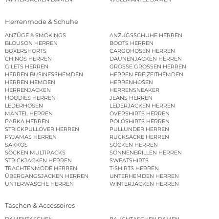
Herrenmode & Schuhe
ANZÜGE & SMOKINGS
ANZUGSSCHUHE HERREN
BLOUSON HERREN
BOOTS HERREN
BOXERSHORTS
CARGOHOSEN HERREN
CHINOS HERREN
DAUNENJACKEN HERREN
GILETS HERREN
GROSSE GRÖSSEN HERREN
HERREN BUSINESSHEMDEN
HERREN FREIZEITHEMDEN
HERREN HEMDEN
HERRENHOSEN
HERRENJACKEN
HERRENSNEAKER
HOODIES HERREN
JEANS HERREN
LEDERHOSEN
LEDERJACKEN HERREN
MÄNTEL HERREN
OVERSHIRTS HERREN
PARKA HERREN
POLOSHIRTS HERREN
STRICKPULLOVER HERREN
PULLUNDER HERREN
PYJAMAS HERREN
RUCKSÄCKE HERREN
SAKKOS
SOCKEN HERREN
SOCKEN MULTIPACKS
SONNENBRILLEN HERREN
STRICKJACKEN HERREN
SWEATSHIRTS
TRACHTENMODE HERREN
T-SHIRTS HERREN
ÜBERGANGSJACKEN HERREN
UNTERHEMDEN HERREN
UNTERWÄSCHE HERREN
WINTERJACKEN HERREN
Taschen & Accessoires