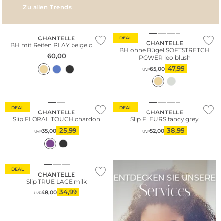
Zu allen Trends
AMALFI VIBES
SAN
CHANTELLE
DEAL
CHANTELLE
BH mit Reifen PLAY beige dore
BH ohne Bügel SOFTSTRETCH
60,00
POWER leo blush
47,99
65,00
UVP
DEAL
DEAL
CHANTELLE
CHANTELLE
Slip FLORAL TOUCH chardon
Slip FLEURS fancy grey
25,99
38,99
35,00
52,00
UVP
UVP
DEAL
CHANTELLE
Slip TRUE LACE milk
34,99
48,00
UVP