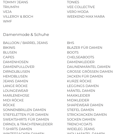
TOMMY JEANS
TONIES
TRIUMPH
VEE COLLECTIVE
VEJA
VERO MODA
VILLEROY & BOCH
WEEKEND MAX MARA
WMF
Damenmode & Schuhe
BALLOON / BARREL JEANS
BHS
BIKINIS
BLAZER FÜR DAMEN
BLUSEN
BOOTS
CAPES
CHELSEABOOTS
DAMENHOSEN
DAMENKLEIDER
DAMENPULLOVER
DAUNENMÄNTEL DAMEN
DIRNDLBLUSEN
GROSSE GRÖSSEN DAMEN
HEMDBLUSEN
JACKEN FÜR DAMEN
JEANS DAMEN
KURZE RÖCKE
LANGE RÖCKE
LEGGINGS DAMEN
LOUNGEWEAR
MÄNTEL DAMEN
MARLENEHOSE
MAXIKLEIDER
MIDI RÖCKE
MIDIKLEIDER
RÖCKE
SHAPEWEAR DAMEN
SONNENBRILLEN DAMEN
STIEFEL DAMEN
STIEFELETTEN FÜR DAMEN
STRICKJACKEN DAMEN
SWEATSHIRTS FÜR DAMEN
SOCKEN DAMEN
DIRNDL & TRACHTENKLEIDER
TRENCHCOATS
T-SHIRTS DAMEN
WIDELEG JEANS
WINTERJACKEN DAMEN
WOLLMÄNTEL DAMEN