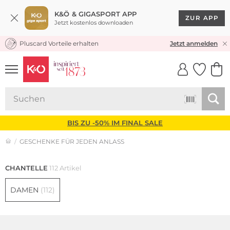
K&Ö & GIGASPORT APP
ZUR APP
Jetzt kostenlos downloaden
Pluscard Vorteile erhalten
KOSTENLOSER VERSAND* & RÜCKVERSAND
Jetzt anmelden
UNSERE APP
CLICK &
CLICK &
COLLECT
RESERVE
BIS ZU -50% IM FINAL SALE
GESCHENKE FÜR JEDEN ANLASS
CHANTELLE
112 Artikel
DAMEN
(112)