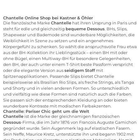
Chantelle Online Shop bei Kastner & Öhler
Die französische Marke
Chantelle
hat ihren Ursprung in Paris und
steht für edle und gleichzeitig
bequeme
Dessous
. BHs, Slips,
Shapewear und Bademode sind wunderbare Möglichkeiten, die
Weiblichkeit in Szene zu setzen und ein angenehmes
Körpergefühl zu schenken. So wählt die anspruchsvolle Frau etwa
aus der BH-Kollektion ihr Lieblingsstück – einen BH mit oder
ohne Bügel, einen Multiway-BH für besondere Gelegenheiten,
den BH, der auch unter einem T-Shirt beste Passform verspricht
oder die elegante Version aus
seidigem
Stoff
mit
Spitzenapplikationen. Passende Slips bietet Chantelle
beispielsweise als Brasilian Rio Slips, als freche Strings, als Tanga
und Shorty und in vielen anderen Formen. So unterschiedlich
und vielfältig wie diese Formen sind natürlich auch die Farben.
Sie passen sich der entsprechenden Kleidung an oder bieten
wunderbare Kontraste mit modischen Farbakzenten.
Chantelle: Pariser Chic geht um die Welt
Chantelle
ist die Marke der gleichnamigen französischen
Dessous
-Firma, die im Jahr 1876 von Francois Auguste Gamichon
gegründet wurde. Sein Augenmerk lag auf elastischen Fasern.
Sein Neffe, Maurice Kretz, unterstützte ihn und begann 1902 mit