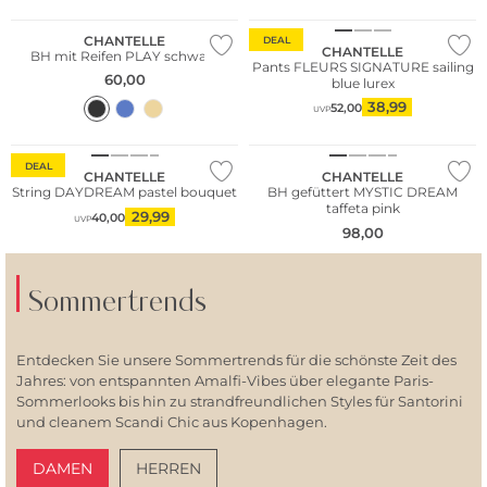
CHANTELLE
DEAL
CHANTELLE
BH mit Reifen PLAY schwarz
Pants FLEURS SIGNATURE sailing
60,00
blue lurex
38,99
52,00
UVP
DEAL
CHANTELLE
CHANTELLE
String DAYDREAM pastel bouquet
BH gefüttert MYSTIC DREAM
taffeta pink
29,99
40,00
UVP
98,00
Sommertrends
Entdecken Sie unsere Sommertrends für die schönste Zeit des
Jahres: von entspannten Amalfi-Vibes über elegante Paris-
Sommerlooks bis hin zu strandfreundlichen Styles für Santorini
und cleanem Scandi Chic aus Kopenhagen.
DAMEN
HERREN