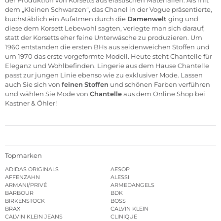
der Produktion von Korsetts aus elastischen Materialien. Als mit
dem „Kleinen Schwarzen“, das Chanel in der Vogue präsentierte,
buchstäblich ein Aufatmen durch die
Damenwelt
ging und
diese dem Korsett Lebewohl sagten, verlegte man sich darauf,
statt der Korsetts eher feine Unterwäsche zu produzieren. Um
1960 entstanden die ersten BHs aus seidenweichen Stoffen und
um 1970 das erste vorgeformte Modell. Heute steht Chantelle für
Eleganz und Wohlbefinden. Lingerie aus dem Hause Chantelle
passt zur jungen Linie ebenso wie zu exklusiver Mode. Lassen
auch Sie sich von
feinen
Stoffen
und schönen Farben verführen
und wählen Sie Mode von
Chantelle
aus dem Online Shop bei
Kastner & Öhler!
Topmarken
ADIDAS ORIGINALS
AESOP
AFFENZAHN
ALESSI
ARMANI/PRIVÉ
ARMEDANGELS
BARBOUR
BDK
BIRKENSTOCK
BOSS
BRAX
CALVIN KLEIN
CALVIN KLEIN JEANS
CLINIQUE