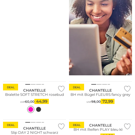
DEAL
DEAL
CHANTELLE
CHANTELLE
Bralette SOFT STRETCH rosebud
BH mit Bügel FLEURS fancy grey
44,99
72,99
60,00
98,00
UVP
UVP
CHANTELLE
DEAL
DEAL
CHANTELLE
BH mit Reifen PLAY bleu klein
Slip DAY 2 NIGHT schwarz