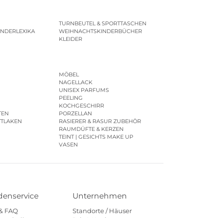
TURNBEUTEL & SPORTTASCHEN
INDERLEXIKA
WEIHNACHTSKINDERBÜCHER
KLEIDER
MÖBEL
NAGELLACK
UNISEX PARFUMS
PEELING
KOCHGESCHIRR
TEN
PORZELLAN
TTLAKEN
RASIERER & RASUR ZUBEHÖR
RAUMDÜFTE & KERZEN
TEINT | GESICHTS MAKE UP
VASEN
enservice
Unternehmen
 & FAQ
Standorte / Häuser