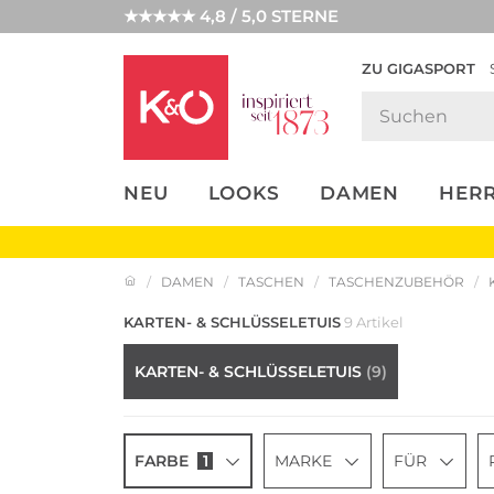
★★★★★ 4,8 / 5,0 STERNE
ZU GIGASPORT
FASHION-
UNSERE APP
CLICK &
CLICK &
TRENDS
COLLECT
RESERVE
NEU
LOOKS
DAMEN
HER
DAMEN
TASCHEN
TASCHENZUBEHÖR
KARTEN- & SCHLÜSSELETUIS
9 Artikel
KARTEN- & SCHLÜSSELETUIS
(9)
FARBE
1
MARKE
FÜR