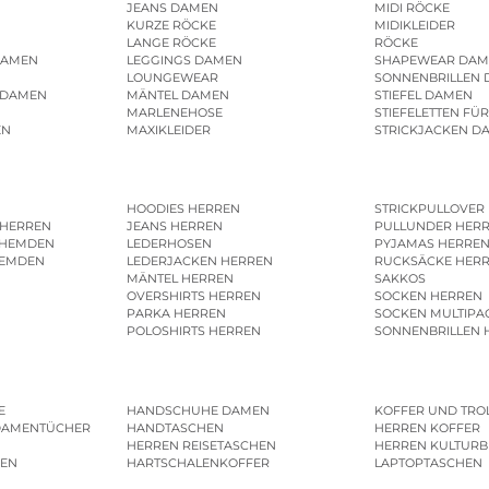
JEANS DAMEN
MIDI RÖCKE
KURZE RÖCKE
MIDIKLEIDER
LANGE RÖCKE
RÖCKE
DAMEN
LEGGINGS DAMEN
SHAPEWEAR DAM
LOUNGEWEAR
SONNENBRILLEN
 DAMEN
MÄNTEL DAMEN
STIEFEL DAMEN
MARLENEHOSE
STIEFELETTEN FÜ
EN
MAXIKLEIDER
STRICKJACKEN D
HOODIES HERREN
STRICKPULLOVER
 HERREN
JEANS HERREN
PULLUNDER HER
SHEMDEN
LEDERHOSEN
PYJAMAS HERRE
HEMDEN
LEDERJACKEN HERREN
RUCKSÄCKE HER
MÄNTEL HERREN
SAKKOS
OVERSHIRTS HERREN
SOCKEN HERREN
PARKA HERREN
SOCKEN MULTIPA
POLOSHIRTS HERREN
SONNENBRILLEN 
E
HANDSCHUHE DAMEN
KOFFER UND TRO
DAMENTÜCHER
HANDTASCHEN
HERREN KOFFER
HERREN REISETASCHEN
HERREN KULTURB
MEN
HARTSCHALENKOFFER
LAPTOPTASCHEN