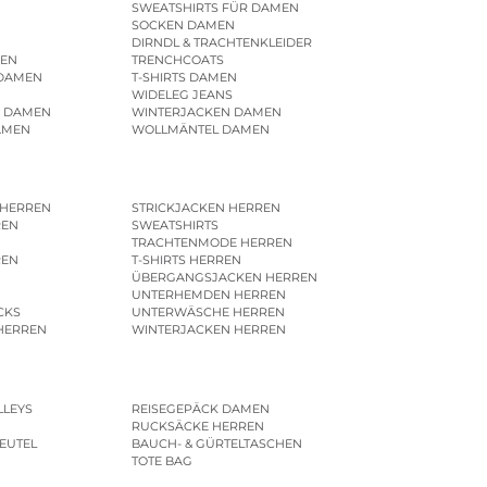
SWEATSHIRTS FÜR DAMEN
SOCKEN DAMEN
DIRNDL & TRACHTENKLEIDER
EN
TRENCHCOATS
 DAMEN
T-SHIRTS DAMEN
WIDELEG JEANS
R DAMEN
WINTERJACKEN DAMEN
AMEN
WOLLMÄNTEL DAMEN
 HERREN
STRICKJACKEN HERREN
REN
SWEATSHIRTS
N
TRACHTENMODE HERREN
REN
T-SHIRTS HERREN
ÜBERGANGSJACKEN HERREN
UNTERHEMDEN HERREN
CKS
UNTERWÄSCHE HERREN
HERREN
WINTERJACKEN HERREN
LLEYS
REISEGEPÄCK DAMEN
RUCKSÄCKE HERREN
EUTEL
BAUCH- & GÜRTELTASCHEN
TOTE BAG