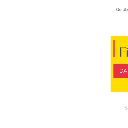
Geldb
F
DA
S