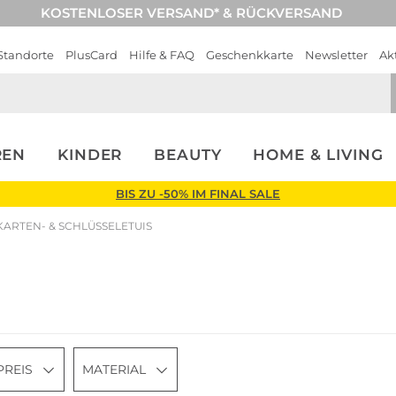
KOSTENLOSER VERSAND* & RÜCKVERSAND
Standorte
PlusCard
Hilfe & FAQ
Geschenkkarte
Newsletter
Ak
REN
KINDER
BEAUTY
HOME & LIVING
BIS ZU -50% IM FINAL SALE
KARTEN- & SCHLÜSSELETUIS
PREIS
MATERIAL