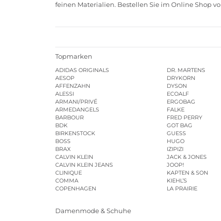
feinen Materialien. Bestellen Sie im Online Shop von
Topmarken
ADIDAS ORIGINALS
DR. MARTENS
AESOP
DRYKORN
AFFENZAHN
DYSON
ALESSI
ECOALF
ARMANI/PRIVÉ
ERGOBAG
ARMEDANGELS
FALKE
BARBOUR
FRED PERRY
BDK
GOT BAG
BIRKENSTOCK
GUESS
BOSS
HUGO
BRAX
IZIPIZI
CALVIN KLEIN
JACK & JONES
CALVIN KLEIN JEANS
JOOP!
CLINIQUE
KAPTEN & SON
COMMA
KIEHL’S
COPENHAGEN
LA PRAIRIE
Damenmode & Schuhe