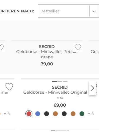
ORTIEREN NACH:
Nachhaltig
Nachhaltig
SECRID
SECRI
Geldbörse - Miniwallet Pebble
Geldbörse - Miniwa
grape
bordeau
79,00
110,00
Nachhaltig
SECRID
inal
Geldbörse - Miniwallet Original red-
red
69,00
+ 4
+ 4
Nachhaltig