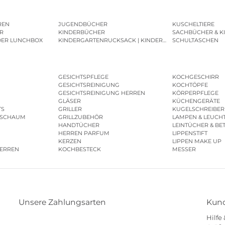
REN
JUGENDBÜCHER
KUSCHELTIERE
R
KINDERBÜCHER
SACHBÜCHER & K
DER LUNCHBOX
KINDERGARTENRUCKSACK | KINDERGARTENBEUTEL
SCHULTASCHEN
GESICHTSPFLEGE
KOCHGESCHIRR
GESICHTSREINIGUNG
KOCHTÖPFE
GESICHTSREINIGUNG HERREN
KÖRPERPFLEGE
GLÄSER
KÜCHENGERÄTE
TS
GRILLER
KUGELSCHREIBER
ESCHAUM
GRILLZUBEHÖR
LAMPEN & LEUCH
HANDTÜCHER
LEINTÜCHER & BE
HERREN PARFUM
LIPPENSTIFT
KERZEN
LIPPEN MAKE UP
HERREN
KOCHBESTECK
MESSER
Unsere Zahlungsarten
Kund
Hilfe
Klarna
Paypal
Mastercard
Visa
Diners