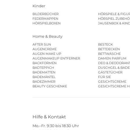
Kinder
BILDERBÜCHER
HÖRSPIELE & FIGU
FEDERMAPPEN
HÖRSPIEL ZUBEHÖ
HÖRSPIELBOXEN
JAUSENBOX & KIN
Home & Beauty
AFTER SUN
BESTECK
AUGENCREME
BETTDECKEN
AUGEN MAKE UP
BETTWÄSCHE
AUGENMAKEUP ENTFERNER
DAMEN PARFUM
BACKFORMEN
DEO & DEODORAN
BADTEPPICH
DUSCHGEL & BAD
BADEMATTEN
GÄSTETÜCHER
BADEMÄNTEL
FÜR SIE
BADEZIMMER
GESICHTSCREME
BEAUTY GESCHENKE
GESICHTSCREME 
Hilfe & Kontakt
Mo.–Fr. 9:30 bis 18:30 Uhr