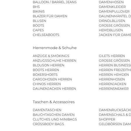
BALLOON / BARREL JEANS
DAMENHOSEN
BHS
DAMENKLEIDER
BIKINIS
DAMENPULLOVER
BLAZER FÜR DAMEN
DAUNENMÄNTEL 
BLUSEN
DIRNDLBLUSEN
BOOTS
GROSSE GRÖSSEN
CAPES
HEMDBLUSEN
CHELSEABOOTS
JACKEN FÜR DAM
Herrenmode & Schuhe
ANZÜGE & SMOKINGS
GILETS HERREN
ANZUGSSCHUHE HERREN
GROSSE GRÖSSEN
BLOUSON HERREN
HERREN BUSINES
BOOTS HERREN
HERREN FREIZEIT
BOXERSHORTS
HERREN HEMDEN
CARGOHOSEN HERREN
HERRENHOSEN
CHINOS HERREN
HERRENJACKEN
DAUNENJACKEN HERREN
HERRENSNEAKER
Taschen & Accessoires
DAMENTASCHEN
DAMENRUCKSÄCK
BAUCHTASCHEN DAMEN
DAMENSCHALS & 
CLUTCHES UND MINIBAGS
SHOPPER
CROSSBODY BAGS
GELDBÖRSEN DA