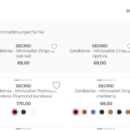
S
e Empfehlungen für Sie
haltig
Nachhaltig
SECRID
SECRID
börse - Miniwallet Original
Geldbörse - Miniwallet Crisple
red-red
lipstick
69,00
69,00
Nachhaltig
SECRID
SECRID
börse - Miniwallet Premium
Geldbörse - Miniwallet Orig
mboss Diamond bordeaux
cranberry
170,00
69,00
Nachhaltig