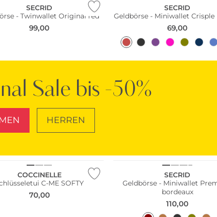
SECRID
SECRID
örse - Twinwallet Original red
Geldbörse - Miniwallet Crisple 
99,00
69,00
inal Sale bis -50%
MEN
HERREN
SCHUHE
TASCHEN
Nachhaltig
COCCINELLE
SECRID
chlüsseletui C-ME SOFTY
Geldbörse - Miniwallet Pr
bordeaux
70,00
110,00