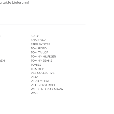
ortable Lieferung!
E
SMEG
SOMEDAY
STEP BY STEP
TOM FORD
TOM TAILOR
TOMMY HILFIGER
REN
TOMMY JEANS
TONIES
TRIUMPH
VEE COLLECTIVE
VEJA
VERO MODA
VILLEROY & BOCH
WEEKEND MAX MARA
WMF