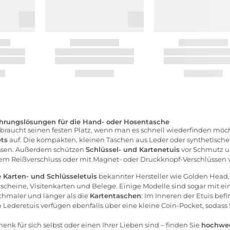
ahrungslösungen für die Hand- oder Hosentasche
es braucht seinen festen Platz, wenn man es schnell wiederfinden mö
ets
auf. Die kompakten, kleinen Taschen aus Leder oder synthetische
müssen. Außerdem schützen
Schlüssel- und Kartenetuis
vor Schmutz u
 Reißverschluss oder mit Magnet- oder Druckknopf-Verschlüssen ver
 Karten- und Schlüsseletuis
bekannter Hersteller wie
Golden Head
dscheine, Visitenkarten und Belege. Einige Modelle sind sogar mit ei
chmaler und länger als die
Kartentaschen
: Im Inneren der Etuis befi
n Lederetuis verfügen ebenfalls über eine kleine Coin-Pocket, soda
nk für sich selbst oder einen Ihrer Lieben sind – finden Sie
hochwer