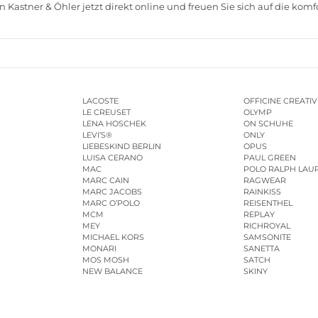
 Kastner & Öhler jetzt direkt online und freuen Sie sich auf die komf
LACOSTE
OFFICINE CREATIV
LE CREUSET
OLYMP
LENA HOSCHEK
ON SCHUHE
LEVI’S®
ONLY
LIEBESKIND BERLIN
OPUS
LUISA CERANO
PAUL GREEN
MAC
POLO RALPH LAU
MARC CAIN
RAGWEAR
MARC JACOBS
RAINKISS
MARC O’POLO
REISENTHEL
MCM
REPLAY
MEY
RICHROYAL
MICHAEL KORS
SAMSONITE
MONARI
SANETTA
MOS MOSH
SATCH
NEW BALANCE
SKINY