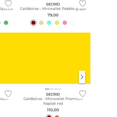
SECRID
lipstick
Geldbörse - Miniwallet Pebble grape
79,00
KLEIDER
SHIRTS & TOPS
Nachhaltig
SECRID
emium
Geldbörse - Miniwallet Premium
Naplak red
110,00