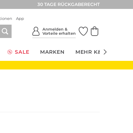
30 TAGE RÜCKGABERECHT
tionen
App
Anmelden &
Vorteile erhalten
SALE
MARKEN
MEHR K&Ö
NACH