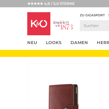
★★★★★ 4,8 / 5,0 STERNE
ZU GIGASPORT
FASHION-
UNSERE APP
CLICK &
CLICK &
TRENDS
COLLECT
RESERVE
NEU
LOOKS
DAMEN
HER