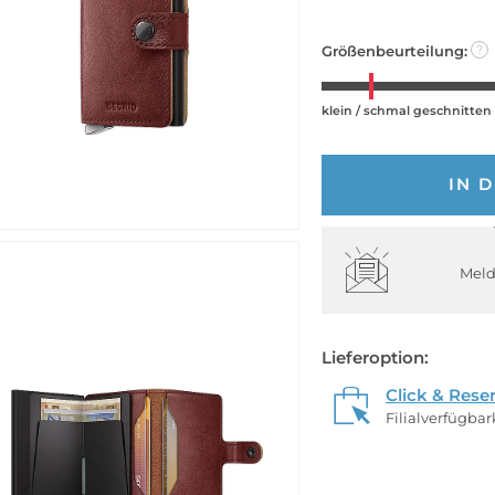
Größenbeurteilung:
?
klein / schmal geschnitten
IN 
Meld
Lieferoption:
Click & Rese
Filialverfügba