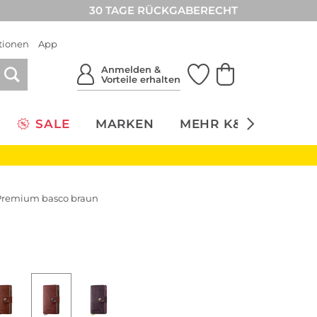
30 TAGE RÜCKGABERECHT
tionen
App
Anmelden &
Vorteile erhalten
SALE
MARKEN
MEHR K&Ö
NACH
 Premium basco braun