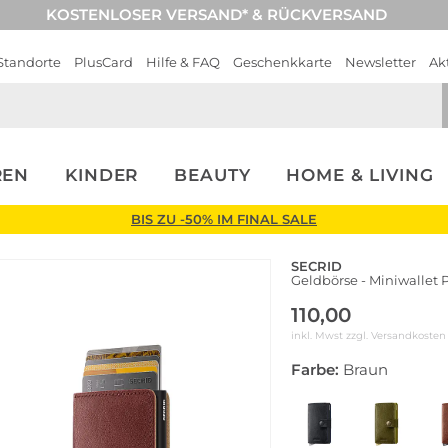
KOSTENLOSER VERSAND* & RÜCKVERSAND
Standorte
PlusCard
Hilfe & FAQ
Geschenkkarte
Newsletter
Ak
REN
KINDER
BEAUTY
HOME & LIVING
BIS ZU -50% IM FINAL SALE
SECRID
Geldbörse - Miniwallet
110,00
inkl. Mwst zzgl.
Versandkosten
Farbe:
Braun