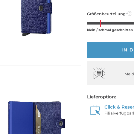
Größenbeurteilung:
?
klein / schmal geschnitten
IN 
Meld
Lieferoption:
Click & Rese
Filialverfügba