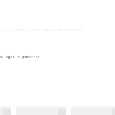
aft und Umwelt beiträgt. SECRID-Geldbörsen werden
ropa. Auch nachhaltige Lederalternativen kommen
30 Tage Rückgaberecht