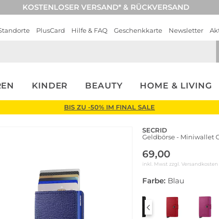
KOSTENLOSER VERSAND* & RÜCKVERSAND
Standorte
PlusCard
Hilfe & FAQ
Geschenkkarte
Newsletter
Ak
REN
KINDER
BEAUTY
HOME & LIVING
BIS ZU -50% IM FINAL SALE
SECRID
Geldbörse - Miniwallet C
69,00
inkl. Mwst zzgl.
Versandkosten
Farbe:
Blau