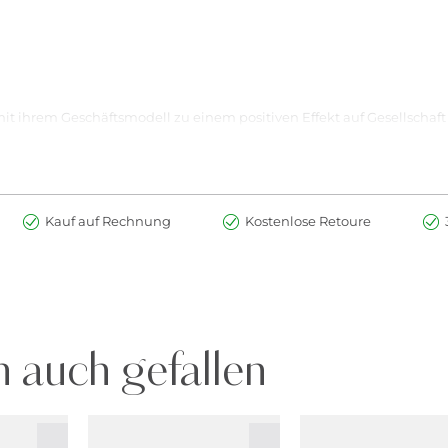
e mit ihrem Geschäftsmodell zu einem positiven Effekt auf Gesellsch
en produziert. Das eingesetzte Leder stammt ausschließlich aus Eu
Kauf auf Rechnung
Kostenlose Retoure
 auch gefallen