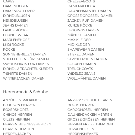
CAPES
CHELSEABOOTS
DAMENHOSEN
DAMENKLEIDER
DAMENPULLOVER
DAUNENMÄNTEL DAMEN
DIRNDLBLUSEN
GROSSE GRÖSSEN DAMEN
HEMDBLUSEN
JACKEN FÜR DAMEN
JEANS DAMEN
KURZE RÖCKE
LANGE RÖCKE
LEGGINGS DAMEN
LOUNGEWEAR
MÄNTEL DAMEN
MARLENEHOSE
MAXIKLEIDER
MIDI RÖCKE
MIDIKLEIDER
RÖCKE
SHAPEWEAR DAMEN
SONNENBRILLEN DAMEN
STIEFEL DAMEN
STIEFELETTEN FÜR DAMEN
STRICKJACKEN DAMEN
SWEATSHIRTS FÜR DAMEN
SOCKEN DAMEN
DIRNDL & TRACHTENKLEIDER
TRENCHCOATS
T-SHIRTS DAMEN
WIDELEG JEANS
WINTERJACKEN DAMEN
WOLLMÄNTEL DAMEN
Herrenmode & Schuhe
ANZÜGE & SMOKINGS
ANZUGSSCHUHE HERREN
BLOUSON HERREN
BOOTS HERREN
BOXERSHORTS
CARGOHOSEN HERREN
CHINOS HERREN
DAUNENJACKEN HERREN
GILETS HERREN
GROSSE GRÖSSEN HERREN
HERREN BUSINESSHEMDEN
HERREN FREIZEITHEMDEN
HERREN HEMDEN
HERRENHOSEN
HERRENJACKEN
HERRENSNEAKER