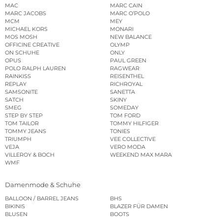
MAC
MARC CAIN
MARC JACOBS
MARC O’POLO
MCM
MEY
MICHAEL KORS
MONARI
MOS MOSH
NEW BALANCE
OFFICINE CREATIVE
OLYMP
ON SCHUHE
ONLY
OPUS
PAUL GREEN
POLO RALPH LAUREN
RAGWEAR
RAINKISS
REISENTHEL
REPLAY
RICHROYAL
SAMSONITE
SANETTA
SATCH
SKINY
SMEG
SOMEDAY
STEP BY STEP
TOM FORD
TOM TAILOR
TOMMY HILFIGER
TOMMY JEANS
TONIES
TRIUMPH
VEE COLLECTIVE
VEJA
VERO MODA
VILLEROY & BOCH
WEEKEND MAX MARA
WMF
Damenmode & Schuhe
BALLOON / BARREL JEANS
BHS
BIKINIS
BLAZER FÜR DAMEN
BLUSEN
BOOTS