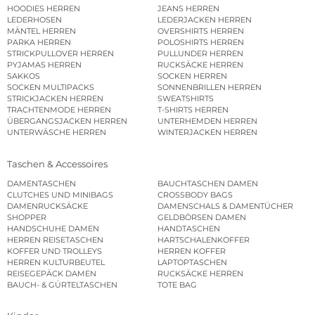
HOODIES HERREN
JEANS HERREN
LEDERHOSEN
LEDERJACKEN HERREN
MÄNTEL HERREN
OVERSHIRTS HERREN
PARKA HERREN
POLOSHIRTS HERREN
STRICKPULLOVER HERREN
PULLUNDER HERREN
PYJAMAS HERREN
RUCKSÄCKE HERREN
SAKKOS
SOCKEN HERREN
SOCKEN MULTIPACKS
SONNENBRILLEN HERREN
STRICKJACKEN HERREN
SWEATSHIRTS
TRACHTENMODE HERREN
T-SHIRTS HERREN
ÜBERGANGSJACKEN HERREN
UNTERHEMDEN HERREN
UNTERWÄSCHE HERREN
WINTERJACKEN HERREN
Taschen & Accessoires
DAMENTASCHEN
BAUCHTASCHEN DAMEN
CLUTCHES UND MINIBAGS
CROSSBODY BAGS
DAMENRUCKSÄCKE
DAMENSCHALS & DAMENTÜCHER
SHOPPER
GELDBÖRSEN DAMEN
HANDSCHUHE DAMEN
HANDTASCHEN
HERREN REISETASCHEN
HARTSCHALENKOFFER
KOFFER UND TROLLEYS
HERREN KOFFER
HERREN KULTURBEUTEL
LAPTOPTASCHEN
REISEGEPÄCK DAMEN
RUCKSÄCKE HERREN
BAUCH- & GÜRTELTASCHEN
TOTE BAG