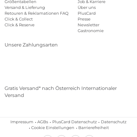
Größentabellen
Job & Karriere
Versand & Lieferung
Über uns
Retouren & Reklamationen FAQ
PlusCard
Click & Collect
Presse
Click & Reserve
Newsletter
Gastronomie
Unsere Zahlungsarten
Klarna
Paypal
Mastercard
Visa
Diners
Eps
Shop
Applepay
Amazon
Gratis Versand* nach Österreich Internationaler
Versand
Impressum
AGBs
PlusCard Datenschutz
Datenschutz
Cookie Einstellungen
Barrierefreiheit