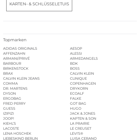
KARTEN- & SCHLÜSSELETUIS
Topmarken
ADIDAS ORIGINALS
AESOP
AFFENZAHN
ALESSI
ARMANI/PRIVÉ
ARMEDANGELS
BARBOUR
BDK
BIRKENSTOCK
BOSS
BRAX
CALVIN KLEIN
CALVIN KLEIN JEANS
CLINIQUE
COMMA
COPENHAGEN
DR. MARTENS
DRYKORN
DYSON
ECOALF
ERGOBAG
FALKE
FRED PERRY
GOT BAG
GUESS
HUGO
IZIPIZI
JACK & JONES
JOOP!
KAPTEN & SON
KIEHL’S
LA PRAIRIE
LACOSTE
LE CREUSET
LENA HOSCHEK
LEVI’S®
LIEBESKIND BERLIN
LUISA CERANO