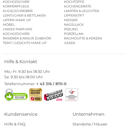
KOCHGESCHIRR
KOCHTÖPFE
KÖRPERPFLEGE
KÜCHENGERÄTE
KUGELSCHREIBER
LAMPEN & LEUCHTEN
LEINTÜCHER & BETTLAKEN
LIPPENSTIFT
LIPPEN MAKE UP
MESSER
MÖBEL
NAGELLACK
UNISEX PARFUMS
PEELING
KOCHGESCHIRR
PORZELLAN
RASIERER & RASUR ZUBEHÖR
RAUMDÜFTE & KERZEN
TEINT | GESICHTS MAKE UP
VASEN
Hilfe & Kontakt
Mo.–Fr. 9:30 bis 18:30 Uhr
Sa. 9:30 bis 18:00 Uhr
Telefonnummer:
+ 43 316 / 870-0
Kundenservice
Unternehmen
Hilfe & FAQ
Standorte / Häuser