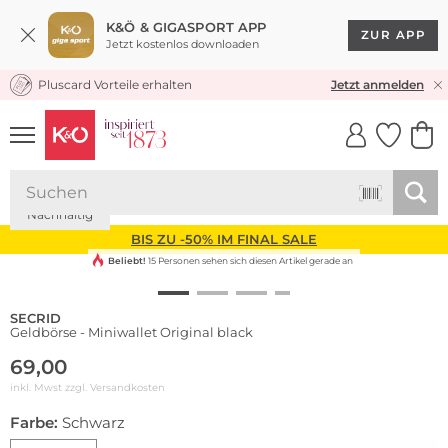
K&Ö & GIGASPORT APP
ZUR APP
Jetzt kostenlos downloaden
Pluscard Vorteile erhalten
KOSTENLOSER VERSAND* & RÜCKVERSAND
Jetzt anmelden
UNSERE APP
CLICK &
CLICK &
COLLECT
RESERVE
Nachhaltig
BIS ZU -50% IM FINAL SALE
Beliebt!
15 Personen sehen sich diesen Artikel gerade an
SECRID
Geldbörse - Miniwallet Original black
69,00
inkl. Mwst zzgl.
Versandkosten
Farbe:
Schwarz