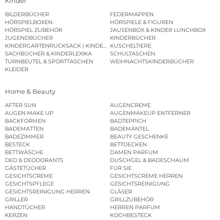
Kinder
BILDERBÜCHER
FEDERMAPPEN
HÖRSPIELBOXEN
HÖRSPIELE & FIGUREN
HÖRSPIEL ZUBEHÖR
JAUSENBOX & KINDER LUNCHBOX
JUGENDBÜCHER
KINDERBÜCHER
KINDERGARTENRUCKSACK | KINDERGARTENBEUTEL
KUSCHELTIERE
SACHBÜCHER & KINDERLEXIKA
SCHULTASCHEN
TURNBEUTEL & SPORTTASCHEN
WEIHNACHTSKINDERBÜCHER
KLEIDER
Home & Beauty
AFTER SUN
AUGENCREME
AUGEN MAKE UP
AUGENMAKEUP ENTFERNER
BACKFORMEN
BADTEPPICH
BADEMATTEN
BADEMÄNTEL
BADEZIMMER
BEAUTY GESCHENKE
BESTECK
BETTDECKEN
BETTWÄSCHE
DAMEN PARFUM
DEO & DEODORANTS
DUSCHGEL & BADESCHAUM
GÄSTETÜCHER
FÜR SIE
GESICHTSCREME
GESICHTSCREME HERREN
GESICHTSPFLEGE
GESICHTSREINIGUNG
GESICHTSREINIGUNG HERREN
GLÄSER
GRILLER
GRILLZUBEHÖR
HANDTÜCHER
HERREN PARFUM
KERZEN
KOCHBESTECK