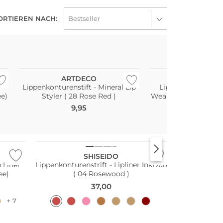
ORTIEREN NACH:
ARTDECO
ESTÉE LA
Lippenkonturenstift - Mineral Lip
Lippenkonturensti
ee)
Styler ( 28 Rose Red )
Wear 24H Stay-in-Pla
10 Red 
9,95
35,00
SHISEIDO
p Liner
Lippenkonturenstrift - Lipliner InkDuo
ee)
( 04 Rosewood )
37,00
+ 7