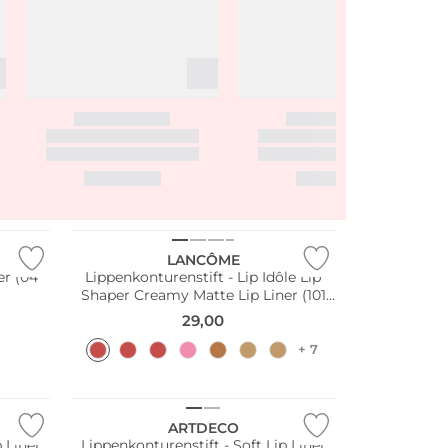
Wasserfest
LANCÔME
er (04
Lippenkonturenstift - Lip Idôle Lip
Shaper Creamy Matte Lip Liner (101
Spicy Cherry)
29,00
+ 7
Wasserfest
ARTDECO
p Liner
Lippenkonturenstift - Soft Lip Liner