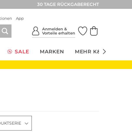
30 TAGE RÜCKGABERECHT
tionen
App
Anmelden &
Vorteile erhalten
SALE
MARKEN
MEHR K&Ö
NACH
UKTSERIE