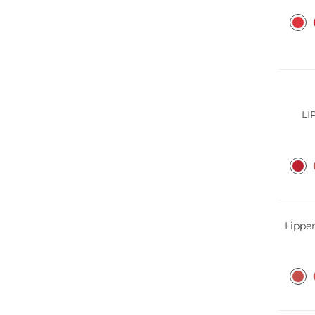
LI
Lippen
Nur On