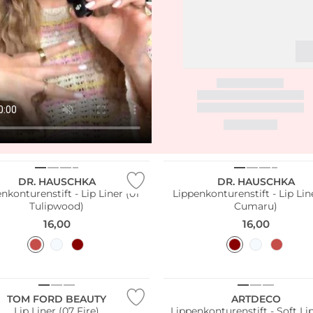
ltig
Nachhaltig
DR. HAUSCHKA
DR. HAUSCHKA
nkonturenstift - Lip Liner (01
Lippenkonturenstift - Lip Lin
Tulipwood)
Cumaru)
16,00
16,00
Wasserfest
TOM FORD BEAUTY
ARTDECO
Lip Liner (07 Fire)
Lippenkonturenstift - Soft Li