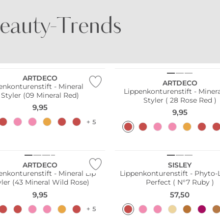
eauty-Trends
DER DUFT VON
DER DUFT VON
AMALFI
KOPENHAGEN
ARTDECO
ARTDECO
enkonturenstift - Mineral Lip
Lippenkonturenstift - Minera
Styler (09 Mineral Red)
Styler ( 28 Rose Red )
9,95
9,95
+ 5
ARTDECO
SISLEY
enkonturenstift - Mineral Lip
Lippenkonturenstift - Phyto-
yler (43 Mineral Wild Rose)
Perfect ( N°7 Ruby )
9,95
57,50
+ 5