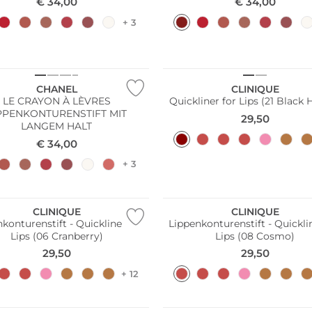
€
34,00
€
34,00
+ 3
CHANEL
CLINIQUE
LE CRAYON À LÈVRES
Quickliner for Lips (21 Black
PPENKONTURENSTIFT MIT
29,50
LANGEM HALT
€
34,00
+ 3
CLINIQUE
CLINIQUE
konturenstift - Quickliner for
Lippenkonturenstift - Quickli
Lips (06 Cranberry)
Lips (08 Cosmo)
29,50
29,50
+ 12
line