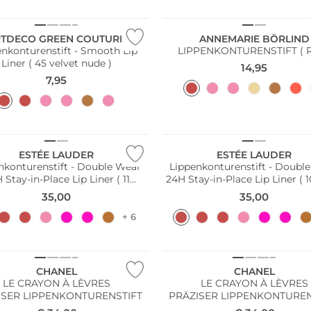
Nachhaltig
RTDECO GREEN COUTURE
ANNEMARIE BÖRLIND
enkonturenstift - Smooth Lip
LIPPENKONTURENSTIFT ( R
Liner ( 45 velvet nude )
14,95
7,95
ESTÉE LAUDER
ESTÉE LAUDER
nkonturenstift - Double Wear
Lippenkonturenstift - Doubl
 Stay-in-Place Lip Liner ( 11
24H Stay-in-Place Lip Liner ( 1
Persuasive )
35,00
35,00
+ 6
CHANEL
CHANEL
LE CRAYON À LÈVRES
LE CRAYON À LÈVRES
ISER LIPPENKONTURENSTIFT
PRÄZISER LIPPENKONTUREN