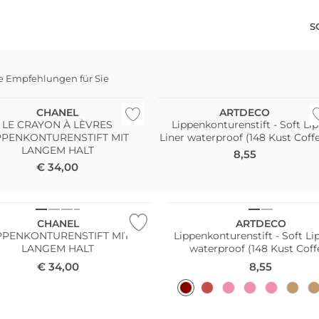
S
e Empfehlungen für Sie
Wasserfest
CHANEL
ARTDECO
LE CRAYON À LÈVRES
Lippenkonturenstift - Soft Lip
PPENKONTURENSTIFT MIT
Liner waterproof (148 Kust Coff
LANGEM HALT
8,55
€
34,00
Wasserfest
CHANEL
ARTDECO
PPENKONTURENSTIFT MIT
Lippenkonturenstift - Soft Li
LANGEM HALT
waterproof (148 Kust Coff
€
34,00
8,55