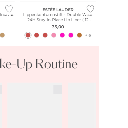
ESTÉE LAUDER
r InkDuo
Lippenkonturenstift - Double Wear
24H Stay-in-Place Lip Liner ( 12
Gragile Ego )
35,00
+ 6
ke-Up Routine