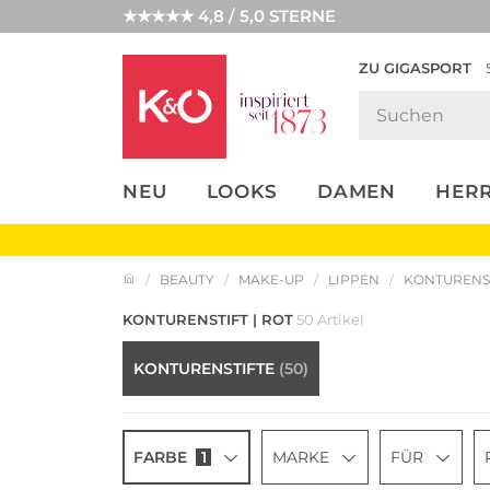
★★★★★ 4,8 / 5,0 STERNE
ZU GIGASPORT
FASHION-
UNSERE APP
CLICK &
CLICK &
TRENDS
COLLECT
RESERVE
NEU
LOOKS
DAMEN
HER
BEAUTY
MAKE-UP
LIPPEN
KONTURENS
KONTURENSTIFT | ROT
50 Artikel
KONTURENSTIFTE
(50)
FARBE
1
MARKE
FÜR