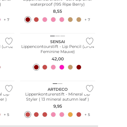
)
waterproof (195 Ripe Berry)
8,55
+ 7
+ 7
SENSAI
l (LP02
Lippencontourstift - Lip Pencil (LP04
Feminine Mauve)
42,00
ARTDECO
l Lip
Lippenkonturenstift - Mineral Lip
er )
Styler ( 13 mineral autumn leaf )
9,95
+ 5
+ 5