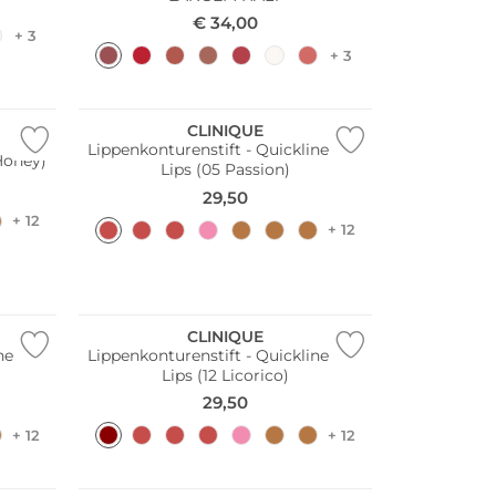
€
34,00
+ 3
+ 3
CLINIQUE
Lippenkonturenstift - Quickliner for
 Honey)
Lips (05 Passion)
29,50
+ 12
+ 12
CLINIQUE
ner for
Lippenkonturenstift - Quickliner for
Lips (12 Licorico)
29,50
+ 12
+ 12
Nur Online