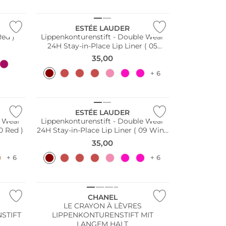
ESTÉE LAUDER
ed )
Lippenkonturenstift - Double Wear
24H Stay-in-Place Lip Liner ( 05
Chestnut )
35,00
+ 6
ESTÉE LAUDER
e Wear
Lippenkonturenstift - Double Wear
0 Red )
24H Stay-in-Place Lip Liner ( 09 Wine
)
35,00
+ 6
+ 6
CHANEL
LE CRAYON À LÈVRES
STIFT
LIPPENKONTURENSTIFT MIT
LANGEM HALT