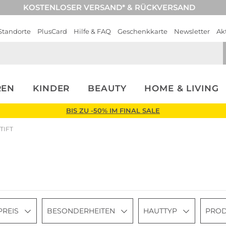
KOSTENLOSER VERSAND* & RÜCKVERSAND
Standorte
PlusCard
Hilfe & FAQ
Geschenkkarte
Newsletter
Ak
REN
KINDER
BEAUTY
HOME & LIVING
BIS ZU -50% IM FINAL SALE
TIFT
PREIS
BESONDERHEITEN
HAUTTYP
PROD