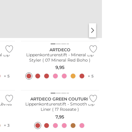
DER DUFT VON
DER DUFT VON
SANTORINI
PARIS
ARTDECO
l Lip
Lippenkonturenstift - Mineral Lip
Styler ( 07 Mineral Red Boho )
9,95
+ 5
+ 5
ARTDECO GREEN COUTURE
Lèvres
Lippenkonturenstift - Smooth Lip
Liner ( 17 Roseate )
7,95
+ 3