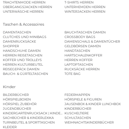
TRACHTENMODE HERREN
T-SHIRTS HERREN
ÜBERGANGSJACKEN HERREN
UNTERHEMDEN HERREN
UNTERWÄSCHE HERREN
WINTERJACKEN HERREN
Taschen & Accessoires
DAMENTASCHEN
BAUCHTASCHEN DAMEN
CLUTCHES UND MINIBAGS
CROSSBODY BAGS
DAMENRUCKSÄCKE
DAMENSCHALS & DAMENTÜCHER
SHOPPER
GELDBÖRSEN DAMEN
HANDSCHUHE DAMEN
HANDTASCHEN
HERREN REISETASCHEN
HARTSCHALENKOFFER
KOFFER UND TROLLEYS
HERREN KOFFER
HERREN KULTURBEUTEL
LAPTOPTASCHEN
REISEGEPÄCK DAMEN
RUCKSÄCKE HERREN
BAUCH- & GÜRTELTASCHEN
TOTE BAG
Kinder
BILDERBÜCHER
FEDERMAPPEN
HÖRSPIELBOXEN
HÖRSPIELE & FIGUREN
HÖRSPIEL ZUBEHÖR
JAUSENBOX & KINDER LUNCHBOX
JUGENDBÜCHER
KINDERBÜCHER
KINDERGARTENRUCKSACK | KINDERGARTENBEUTEL
KUSCHELTIERE
SACHBÜCHER & KINDERLEXIKA
SCHULTASCHEN
TURNBEUTEL & SPORTTASCHEN
WEIHNACHTSKINDERBÜCHER
KLEIDER