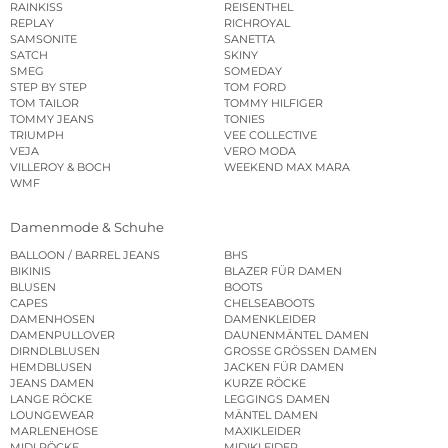
RAINKISS
REISENTHEL
REPLAY
RICHROYAL
SAMSONITE
SANETTA
SATCH
SKINY
SMEG
SOMEDAY
STEP BY STEP
TOM FORD
TOM TAILOR
TOMMY HILFIGER
TOMMY JEANS
TONIES
TRIUMPH
VEE COLLECTIVE
VEJA
VERO MODA
VILLEROY & BOCH
WEEKEND MAX MARA
WMF
Damenmode & Schuhe
BALLOON / BARREL JEANS
BHS
BIKINIS
BLAZER FÜR DAMEN
BLUSEN
BOOTS
CAPES
CHELSEABOOTS
DAMENHOSEN
DAMENKLEIDER
DAMENPULLOVER
DAUNENMÄNTEL DAMEN
DIRNDLBLUSEN
GROSSE GRÖSSEN DAMEN
HEMDBLUSEN
JACKEN FÜR DAMEN
JEANS DAMEN
KURZE RÖCKE
LANGE RÖCKE
LEGGINGS DAMEN
LOUNGEWEAR
MÄNTEL DAMEN
MARLENEHOSE
MAXIKLEIDER
MIDI RÖCKE
MIDIKLEIDER