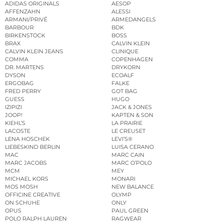
ADIDAS ORIGINALS
AESOP
AFFENZAHN
ALESSI
ARMANI/PRIVÉ
ARMEDANGELS
BARBOUR
BDK
BIRKENSTOCK
BOSS
BRAX
CALVIN KLEIN
CALVIN KLEIN JEANS
CLINIQUE
COMMA
COPENHAGEN
DR. MARTENS
DRYKORN
DYSON
ECOALF
ERGOBAG
FALKE
FRED PERRY
GOT BAG
GUESS
HUGO
IZIPIZI
JACK & JONES
JOOP!
KAPTEN & SON
KIEHL’S
LA PRAIRIE
LACOSTE
LE CREUSET
LENA HOSCHEK
LEVI’S®
LIEBESKIND BERLIN
LUISA CERANO
MAC
MARC CAIN
MARC JACOBS
MARC O’POLO
MCM
MEY
MICHAEL KORS
MONARI
MOS MOSH
NEW BALANCE
OFFICINE CREATIVE
OLYMP
ON SCHUHE
ONLY
OPUS
PAUL GREEN
POLO RALPH LAUREN
RAGWEAR