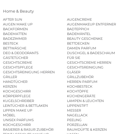
Home & Beauty
AFTER SUN
AUGENCREME
AUGEN MAKE UP
AUGENMAKEUP ENTFERNER
BACKFORMEN
BADTEPPICH
BADEMATTEN
BADEMÄNTEL
BADEZIMMER
BEAUTY GESCHENKE
BESTECK
BETTDECKEN
BETTWÄSCHE
DAMEN PARFUM
DEO & DEODORANTS
DUSCHGEL & BADESCHAUM
GÄSTETÜCHER
FÜR SIE
GESICHTSCREME
GESICHTSCREME HERREN
GESICHTSPFLEGE
GESICHTSREINIGUNG
GESICHTSREINIGUNG HERREN
GLÄSER
GRILLER
GRILLZUBEHÖR
HANDTÜCHER
HERREN PARFUM
KERZEN
KOCHBESTECK
KOCHGESCHIRR
KOCHTÖPFE
KÖRPERPFLEGE
KÜCHENGERÄTE
KUGELSCHREIBER
LAMPEN & LEUCHTEN
LEINTÜCHER & BETTLAKEN
LIPPENSTIFT
LIPPEN MAKE UP
MESSER
MÖBEL
NAGELLACK
UNISEX PARFUMS
PEELING
KOCHGESCHIRR
PORZELLAN
RASIERER & RASUR ZUBEHÖR
RAUMDÜFTE & KERZEN