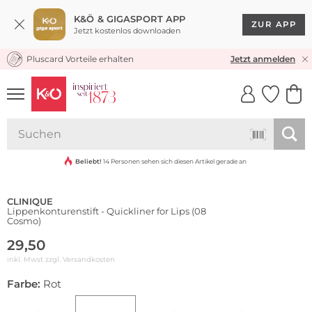
K&Ö & GIGASPORT APP
ZUR APP
Jetzt kostenlos downloaden
Pluscard Vorteile erhalten
KOSTENLOSER VERSAND* & RÜCKVERSAND
Jetzt anmelden
UNSERE APP
CLICK &
CLICK &
COLLECT
RESERVE
Beliebt!
14 Personen sehen sich diesen Artikel gerade an
CLINIQUE
Lippenkonturenstift - Quickliner for Lips (08
Cosmo)
29,50
inkl. Mwst zzgl.
Versandkosten
Farbe:
Rot