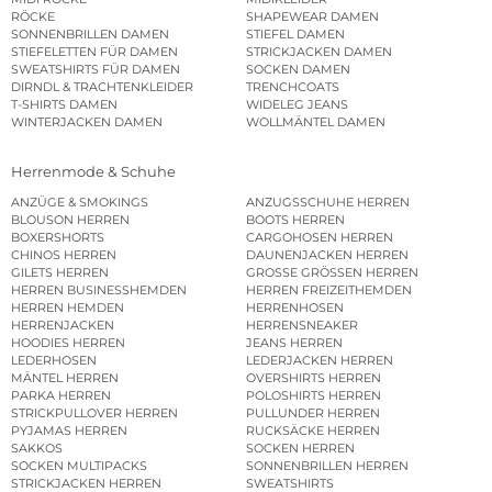
RÖCKE
SHAPEWEAR DAMEN
SONNENBRILLEN DAMEN
STIEFEL DAMEN
STIEFELETTEN FÜR DAMEN
STRICKJACKEN DAMEN
SWEATSHIRTS FÜR DAMEN
SOCKEN DAMEN
DIRNDL & TRACHTENKLEIDER
TRENCHCOATS
T-SHIRTS DAMEN
WIDELEG JEANS
WINTERJACKEN DAMEN
WOLLMÄNTEL DAMEN
Herrenmode & Schuhe
ANZÜGE & SMOKINGS
ANZUGSSCHUHE HERREN
BLOUSON HERREN
BOOTS HERREN
BOXERSHORTS
CARGOHOSEN HERREN
CHINOS HERREN
DAUNENJACKEN HERREN
GILETS HERREN
GROSSE GRÖSSEN HERREN
HERREN BUSINESSHEMDEN
HERREN FREIZEITHEMDEN
HERREN HEMDEN
HERRENHOSEN
HERRENJACKEN
HERRENSNEAKER
HOODIES HERREN
JEANS HERREN
LEDERHOSEN
LEDERJACKEN HERREN
MÄNTEL HERREN
OVERSHIRTS HERREN
PARKA HERREN
POLOSHIRTS HERREN
STRICKPULLOVER HERREN
PULLUNDER HERREN
PYJAMAS HERREN
RUCKSÄCKE HERREN
SAKKOS
SOCKEN HERREN
SOCKEN MULTIPACKS
SONNENBRILLEN HERREN
STRICKJACKEN HERREN
SWEATSHIRTS