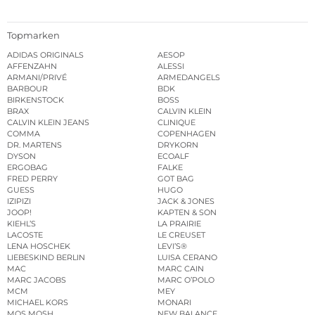
Topmarken
ADIDAS ORIGINALS
AESOP
AFFENZAHN
ALESSI
ARMANI/PRIVÉ
ARMEDANGELS
BARBOUR
BDK
BIRKENSTOCK
BOSS
BRAX
CALVIN KLEIN
CALVIN KLEIN JEANS
CLINIQUE
COMMA
COPENHAGEN
DR. MARTENS
DRYKORN
DYSON
ECOALF
ERGOBAG
FALKE
FRED PERRY
GOT BAG
GUESS
HUGO
IZIPIZI
JACK & JONES
JOOP!
KAPTEN & SON
KIEHL’S
LA PRAIRIE
LACOSTE
LE CREUSET
LENA HOSCHEK
LEVI’S®
LIEBESKIND BERLIN
LUISA CERANO
MAC
MARC CAIN
MARC JACOBS
MARC O’POLO
MCM
MEY
MICHAEL KORS
MONARI
MOS MOSH
NEW BALANCE