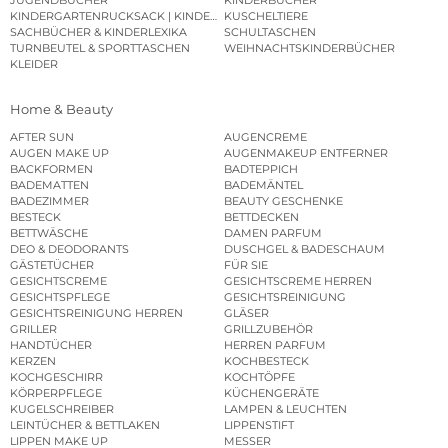
JUGENDBÜCHER
KINDERBÜCHER
KINDERGARTENRUCKSACK | KINDERGARTENBEUTEL
KUSCHELTIERE
SACHBÜCHER & KINDERLEXIKA
SCHULTASCHEN
TURNBEUTEL & SPORTTASCHEN
WEIHNACHTSKINDERBÜCHER
KLEIDER
Home & Beauty
AFTER SUN
AUGENCREME
AUGEN MAKE UP
AUGENMAKEUP ENTFERNER
BACKFORMEN
BADTEPPICH
BADEMATTEN
BADEMÄNTEL
BADEZIMMER
BEAUTY GESCHENKE
BESTECK
BETTDECKEN
BETTWÄSCHE
DAMEN PARFUM
DEO & DEODORANTS
DUSCHGEL & BADESCHAUM
GÄSTETÜCHER
FÜR SIE
GESICHTSCREME
GESICHTSCREME HERREN
GESICHTSPFLEGE
GESICHTSREINIGUNG
GESICHTSREINIGUNG HERREN
GLÄSER
GRILLER
GRILLZUBEHÖR
HANDTÜCHER
HERREN PARFUM
KERZEN
KOCHBESTECK
KOCHGESCHIRR
KOCHTÖPFE
KÖRPERPFLEGE
KÜCHENGERÄTE
KUGELSCHREIBER
LAMPEN & LEUCHTEN
LEINTÜCHER & BETTLAKEN
LIPPENSTIFT
LIPPEN MAKE UP
MESSER