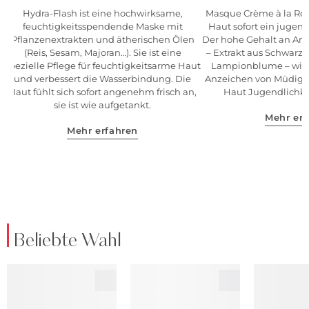
Hydra-Flash ist eine hochwirksame,
Masque Crème à la Rose
feuchtigkeitsspendende Maske mit
Haut sofort ein jugen
Pflanzenextrakten und ätherischen Ölen
Der hohe Gehalt an Ant
(Reis, Sesam, Majoran…). Sie ist eine
– Extrakt aus Schwarzer
spezielle Pflege für feuchtigkeitsarme Haut
Lampionblume – wirkt
und verbessert die Wasserbindung. Die
Anzeichen von Müdigke
Haut fühlt sich sofort angenehm frisch an,
Haut Jugendlichkei
sie ist wie aufgetankt.
Mehr erf
Mehr erfahren
Beliebte Wahl