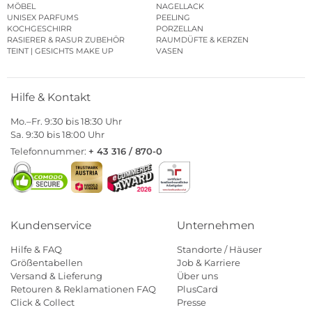
MÖBEL
NAGELLACK
UNISEX PARFUMS
PEELING
KOCHGESCHIRR
PORZELLAN
RASIERER & RASUR ZUBEHÖR
RAUMDÜFTE & KERZEN
TEINT | GESICHTS MAKE UP
VASEN
Hilfe & Kontakt
Mo.–Fr. 9:30 bis 18:30 Uhr
Sa. 9:30 bis 18:00 Uhr
Telefonnummer:
+ 43 316 / 870-0
Kundenservice
Unternehmen
Hilfe & FAQ
Standorte / Häuser
Größentabellen
Job & Karriere
Versand & Lieferung
Über uns
Retouren & Reklamationen FAQ
PlusCard
Click & Collect
Presse