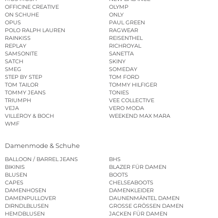
OFFICINE CREATIVE
OLYMP
ON SCHUHE
ONLY
OPUS
PAUL GREEN
POLO RALPH LAUREN
RAGWEAR
RAINKISS
REISENTHEL
REPLAY
RICHROYAL
SAMSONITE
SANETTA
SATCH
SKINY
SMEG
SOMEDAY
STEP BY STEP
TOM FORD
TOM TAILOR
TOMMY HILFIGER
TOMMY JEANS
TONIES
TRIUMPH
VEE COLLECTIVE
VEJA
VERO MODA
VILLEROY & BOCH
WEEKEND MAX MARA
WMF
Damenmode & Schuhe
BALLOON / BARREL JEANS
BHS
BIKINIS
BLAZER FÜR DAMEN
BLUSEN
BOOTS
CAPES
CHELSEABOOTS
DAMENHOSEN
DAMENKLEIDER
DAMENPULLOVER
DAUNENMÄNTEL DAMEN
DIRNDLBLUSEN
GROSSE GRÖSSEN DAMEN
HEMDBLUSEN
JACKEN FÜR DAMEN