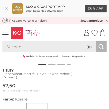
K&Ö & GIGASPORT APP
ZUR APP
Jetzt kostenlos downloaden
Pluscard Vorteile erhalten
KOSTENLOSER VERSAND* & RÜCKVERSAND
Jetzt anmelden
UNSERE APP
CLICK &
CLICK &
COLLECT
RESERVE
Beliebt!
14 Personen sehen sich diesen Artikel gerade an
SISLEY
Lippenkonturenstift - Phyto-Lèvres Perfect ( 12
Carmin) )
57,50
inkl. Mwst zzgl.
Versandkosten
Farbe:
Koralle