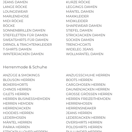
JEANS DAMEN
KURZE RÖCKE
LANGE RÖCKE
LEGGINGS DAMEN
LOUNGEWEAR
MÄNTEL DAMEN
MARLENEHOSE
MAXIKLEIDER
MIDI RÖCKE
MIDIKLEIDER
RÖCKE
SHAPEWEAR DAMEN
SONNENBRILLEN DAMEN
STIEFEL DAMEN
STIEFELETTEN FÜR DAMEN
STRICKJACKEN DAMEN
SWEATSHIRTS FÜR DAMEN
SOCKEN DAMEN
DIRNDL & TRACHTENKLEIDER
TRENCHCOATS
T-SHIRTS DAMEN
WIDELEG JEANS
WINTERJACKEN DAMEN
WOLLMÄNTEL DAMEN
Herrenmode & Schuhe
ANZÜGE & SMOKINGS
ANZUGSSCHUHE HERREN
BLOUSON HERREN
BOOTS HERREN
BOXERSHORTS
CARGOHOSEN HERREN
CHINOS HERREN
DAUNENJACKEN HERREN
GILETS HERREN
GROSSE GRÖSSEN HERREN
HERREN BUSINESSHEMDEN
HERREN FREIZEITHEMDEN
HERREN HEMDEN
HERRENHOSEN
HERRENJACKEN
HERRENSNEAKER
HOODIES HERREN
JEANS HERREN
LEDERHOSEN
LEDERJACKEN HERREN
MÄNTEL HERREN
OVERSHIRTS HERREN
PARKA HERREN
POLOSHIRTS HERREN
STRICKPULLOVER HERREN
PULLUNDER HERREN