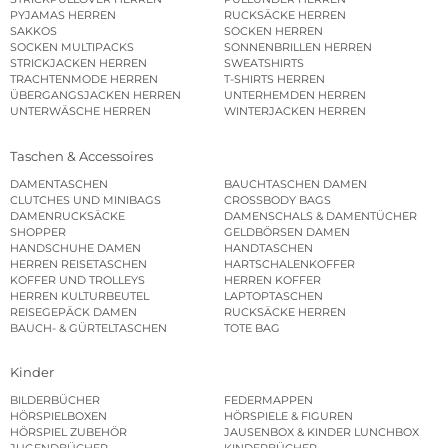
PYJAMAS HERREN
RUCKSÄCKE HERREN
SAKKOS
SOCKEN HERREN
SOCKEN MULTIPACKS
SONNENBRILLEN HERREN
STRICKJACKEN HERREN
SWEATSHIRTS
TRACHTENMODE HERREN
T-SHIRTS HERREN
ÜBERGANGSJACKEN HERREN
UNTERHEMDEN HERREN
UNTERWÄSCHE HERREN
WINTERJACKEN HERREN
Taschen & Accessoires
DAMENTASCHEN
BAUCHTASCHEN DAMEN
CLUTCHES UND MINIBAGS
CROSSBODY BAGS
DAMENRUCKSÄCKE
DAMENSCHALS & DAMENTÜCHER
SHOPPER
GELDBÖRSEN DAMEN
HANDSCHUHE DAMEN
HANDTASCHEN
HERREN REISETASCHEN
HARTSCHALENKOFFER
KOFFER UND TROLLEYS
HERREN KOFFER
HERREN KULTURBEUTEL
LAPTOPTASCHEN
REISEGEPÄCK DAMEN
RUCKSÄCKE HERREN
BAUCH- & GÜRTELTASCHEN
TOTE BAG
Kinder
BILDERBÜCHER
FEDERMAPPEN
HÖRSPIELBOXEN
HÖRSPIELE & FIGUREN
HÖRSPIEL ZUBEHÖR
JAUSENBOX & KINDER LUNCHBOX