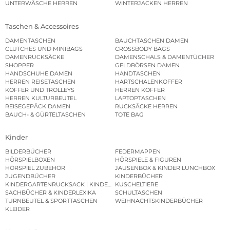
UNTERWÄSCHE HERREN
WINTERJACKEN HERREN
Taschen & Accessoires
DAMENTASCHEN
BAUCHTASCHEN DAMEN
CLUTCHES UND MINIBAGS
CROSSBODY BAGS
DAMENRUCKSÄCKE
DAMENSCHALS & DAMENTÜCHER
SHOPPER
GELDBÖRSEN DAMEN
HANDSCHUHE DAMEN
HANDTASCHEN
HERREN REISETASCHEN
HARTSCHALENKOFFER
KOFFER UND TROLLEYS
HERREN KOFFER
HERREN KULTURBEUTEL
LAPTOPTASCHEN
REISEGEPÄCK DAMEN
RUCKSÄCKE HERREN
BAUCH- & GÜRTELTASCHEN
TOTE BAG
Kinder
BILDERBÜCHER
FEDERMAPPEN
HÖRSPIELBOXEN
HÖRSPIELE & FIGUREN
HÖRSPIEL ZUBEHÖR
JAUSENBOX & KINDER LUNCHBOX
JUGENDBÜCHER
KINDERBÜCHER
KINDERGARTENRUCKSACK | KINDERGARTENBEUTEL
KUSCHELTIERE
SACHBÜCHER & KINDERLEXIKA
SCHULTASCHEN
TURNBEUTEL & SPORTTASCHEN
WEIHNACHTSKINDERBÜCHER
KLEIDER