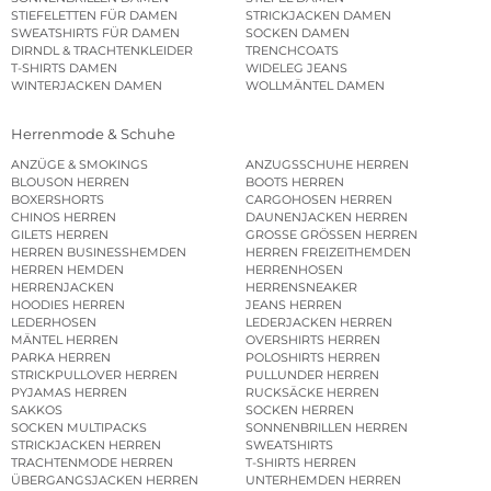
STIEFELETTEN FÜR DAMEN
STRICKJACKEN DAMEN
SWEATSHIRTS FÜR DAMEN
SOCKEN DAMEN
DIRNDL & TRACHTENKLEIDER
TRENCHCOATS
T-SHIRTS DAMEN
WIDELEG JEANS
WINTERJACKEN DAMEN
WOLLMÄNTEL DAMEN
Herrenmode & Schuhe
ANZÜGE & SMOKINGS
ANZUGSSCHUHE HERREN
BLOUSON HERREN
BOOTS HERREN
BOXERSHORTS
CARGOHOSEN HERREN
CHINOS HERREN
DAUNENJACKEN HERREN
GILETS HERREN
GROSSE GRÖSSEN HERREN
HERREN BUSINESSHEMDEN
HERREN FREIZEITHEMDEN
HERREN HEMDEN
HERRENHOSEN
HERRENJACKEN
HERRENSNEAKER
HOODIES HERREN
JEANS HERREN
LEDERHOSEN
LEDERJACKEN HERREN
MÄNTEL HERREN
OVERSHIRTS HERREN
PARKA HERREN
POLOSHIRTS HERREN
STRICKPULLOVER HERREN
PULLUNDER HERREN
PYJAMAS HERREN
RUCKSÄCKE HERREN
SAKKOS
SOCKEN HERREN
SOCKEN MULTIPACKS
SONNENBRILLEN HERREN
STRICKJACKEN HERREN
SWEATSHIRTS
TRACHTENMODE HERREN
T-SHIRTS HERREN
ÜBERGANGSJACKEN HERREN
UNTERHEMDEN HERREN