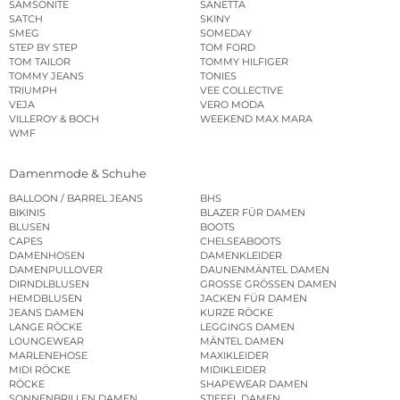
SAMSONITE
SANETTA
SATCH
SKINY
SMEG
SOMEDAY
STEP BY STEP
TOM FORD
TOM TAILOR
TOMMY HILFIGER
TOMMY JEANS
TONIES
TRIUMPH
VEE COLLECTIVE
VEJA
VERO MODA
VILLEROY & BOCH
WEEKEND MAX MARA
WMF
Damenmode & Schuhe
BALLOON / BARREL JEANS
BHS
BIKINIS
BLAZER FÜR DAMEN
BLUSEN
BOOTS
CAPES
CHELSEABOOTS
DAMENHOSEN
DAMENKLEIDER
DAMENPULLOVER
DAUNENMÄNTEL DAMEN
DIRNDLBLUSEN
GROSSE GRÖSSEN DAMEN
HEMDBLUSEN
JACKEN FÜR DAMEN
JEANS DAMEN
KURZE RÖCKE
LANGE RÖCKE
LEGGINGS DAMEN
LOUNGEWEAR
MÄNTEL DAMEN
MARLENEHOSE
MAXIKLEIDER
MIDI RÖCKE
MIDIKLEIDER
RÖCKE
SHAPEWEAR DAMEN
SONNENBRILLEN DAMEN
STIEFEL DAMEN