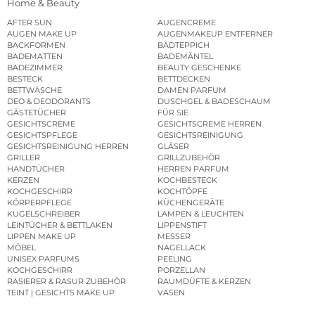
Home & Beauty
AFTER SUN
AUGENCREME
AUGEN MAKE UP
AUGENMAKEUP ENTFERNER
BACKFORMEN
BADTEPPICH
BADEMATTEN
BADEMÄNTEL
BADEZIMMER
BEAUTY GESCHENKE
BESTECK
BETTDECKEN
BETTWÄSCHE
DAMEN PARFUM
DEO & DEODORANTS
DUSCHGEL & BADESCHAUM
GÄSTETÜCHER
FÜR SIE
GESICHTSCREME
GESICHTSCREME HERREN
GESICHTSPFLEGE
GESICHTSREINIGUNG
GESICHTSREINIGUNG HERREN
GLÄSER
GRILLER
GRILLZUBEHÖR
HANDTÜCHER
HERREN PARFUM
KERZEN
KOCHBESTECK
KOCHGESCHIRR
KOCHTÖPFE
KÖRPERPFLEGE
KÜCHENGERÄTE
KUGELSCHREIBER
LAMPEN & LEUCHTEN
LEINTÜCHER & BETTLAKEN
LIPPENSTIFT
LIPPEN MAKE UP
MESSER
MÖBEL
NAGELLACK
UNISEX PARFUMS
PEELING
KOCHGESCHIRR
PORZELLAN
RASIERER & RASUR ZUBEHÖR
RAUMDÜFTE & KERZEN
TEINT | GESICHTS MAKE UP
VASEN