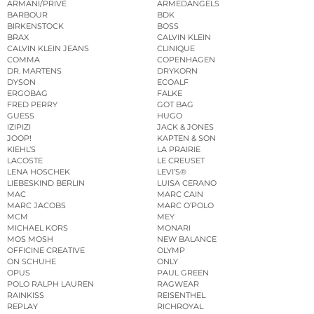
ARMANI/PRIVÉ
ARMEDANGELS
BARBOUR
BDK
BIRKENSTOCK
BOSS
BRAX
CALVIN KLEIN
CALVIN KLEIN JEANS
CLINIQUE
COMMA
COPENHAGEN
DR. MARTENS
DRYKORN
DYSON
ECOALF
ERGOBAG
FALKE
FRED PERRY
GOT BAG
GUESS
HUGO
IZIPIZI
JACK & JONES
JOOP!
KAPTEN & SON
KIEHL’S
LA PRAIRIE
LACOSTE
LE CREUSET
LENA HOSCHEK
LEVI’S®
LIEBESKIND BERLIN
LUISA CERANO
MAC
MARC CAIN
MARC JACOBS
MARC O’POLO
MCM
MEY
MICHAEL KORS
MONARI
MOS MOSH
NEW BALANCE
OFFICINE CREATIVE
OLYMP
ON SCHUHE
ONLY
OPUS
PAUL GREEN
POLO RALPH LAUREN
RAGWEAR
RAINKISS
REISENTHEL
REPLAY
RICHROYAL