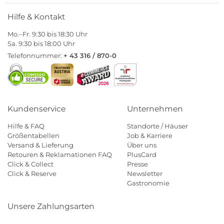
Hilfe & Kontakt
Mo.–Fr. 9:30 bis 18:30 Uhr
Sa. 9:30 bis 18:00 Uhr
Telefonnummer:
+ 43 316 / 870-0
Kundenservice
Unternehmen
Hilfe & FAQ
Standorte / Häuser
Größentabellen
Job & Karriere
Versand & Lieferung
Über uns
Retouren & Reklamationen FAQ
PlusCard
Click & Collect
Presse
Click & Reserve
Newsletter
Gastronomie
Unsere Zahlungsarten
Klarna
Paypal
Mastercard
Visa
Diners
Eps
Shop