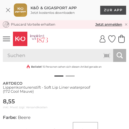
K&Ö & GIGASPORT APP
ZUR APP
Jetzt kostenlos downloaden
Pluscard Vorteile erhalten
KOSTENLOSER VERSAND* & RÜCKVERSAND
Jetzt anmelden
UNSERE APP
CLICK &
CLICK &
COLLECT
RESERVE
Wasserfest
Beliebt!
15 Personen sehen sich diesen Artikel gerade an
ARTDECO
Lippenkonturenstift - Soft Lip Liner waterproof
(172 Cool Mauve)
8,55
inkl. Mwst zzgl.
Versandkosten
Farbe:
Beere