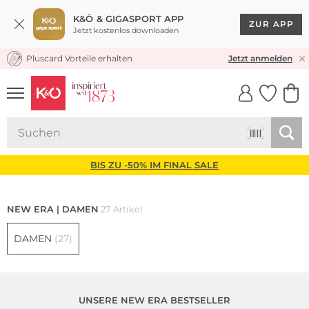
K&Ö & GIGASPORT APP
ZUR APP
Jetzt kostenlos downloaden
Pluscard Vorteile erhalten
KOSTENLOSER VERSAND* & RÜCKVERSAND
Jetzt anmelden
UNSERE APP
CLICK &
CLICK &
COLLECT
RESERVE
BIS ZU -50% IM FINAL SALE
NEW ERA | DAMEN
27 Artikel
DAMEN
(27)
UNSERE NEW ERA BESTSELLER