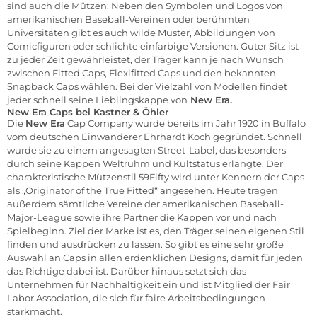
sind auch die Mützen: Neben den Symbolen und Logos von
amerikanischen Baseball-Vereinen oder berühmten
Universitäten gibt es auch wilde Muster, Abbildungen von
Comicfiguren oder schlichte einfarbige Versionen. Guter Sitz ist
zu jeder Zeit gewährleistet, der Träger kann je nach Wunsch
zwischen Fitted Caps, Flexifitted Caps und den bekannten
Snapback Caps wählen. Bei der Vielzahl von Modellen findet
jeder schnell seine Lieblingskappe von
New Era.
New Era Caps bei Kastner & Öhler
Die
New Era
Cap Company wurde bereits im Jahr 1920 in Buffalo
vom deutschen Einwanderer Ehrhardt Koch gegründet. Schnell
wurde sie zu einem angesagten Street-Label, das besonders
durch seine Kappen Weltruhm und Kultstatus erlangte. Der
charakteristische Mützenstil 59Fifty wird unter Kennern der Caps
als „Originator of the True Fitted“ angesehen. Heute tragen
außerdem sämtliche Vereine der amerikanischen Baseball-
Major-League sowie ihre Partner die Kappen vor und nach
Spielbeginn. Ziel der Marke ist es, den Träger seinen eigenen Stil
finden und ausdrücken zu lassen. So gibt es eine sehr große
Auswahl an Caps in allen erdenklichen Designs, damit für jeden
das Richtige dabei ist. Darüber hinaus setzt sich das
Unternehmen für Nachhaltigkeit ein und ist Mitglied der Fair
Labor Association, die sich für faire Arbeitsbedingungen
starkmacht.