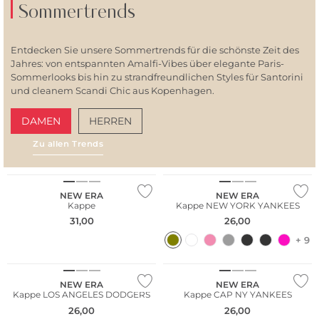
Sommertrends
Entdecken Sie unsere Sommertrends für die schönste Zeit des
Jahres: von entspannten Amalfi-Vibes über elegante Paris-
Sommerlooks bis hin zu strandfreundlichen Styles für Santorini
und cleanem Scandi Chic aus Kopenhagen.
DAMEN
HERREN
Zu allen Trends
AMALFI VIBES
SAN
NEU
NEW ERA
NEW ERA
Kappe
Kappe NEW YORK YANKEES
31,00
26,00
+ 9
NEW ERA
NEW ERA
Kappe LOS ANGELES DODGERS
Kappe CAP NY YANKEES
26,00
26,00