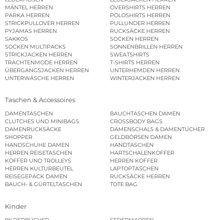
MÄNTEL HERREN
OVERSHIRTS HERREN
PARKA HERREN
POLOSHIRTS HERREN
STRICKPULLOVER HERREN
PULLUNDER HERREN
PYJAMAS HERREN
RUCKSÄCKE HERREN
SAKKOS
SOCKEN HERREN
SOCKEN MULTIPACKS
SONNENBRILLEN HERREN
STRICKJACKEN HERREN
SWEATSHIRTS
TRACHTENMODE HERREN
T-SHIRTS HERREN
ÜBERGANGSJACKEN HERREN
UNTERHEMDEN HERREN
UNTERWÄSCHE HERREN
WINTERJACKEN HERREN
Taschen & Accessoires
DAMENTASCHEN
BAUCHTASCHEN DAMEN
CLUTCHES UND MINIBAGS
CROSSBODY BAGS
DAMENRUCKSÄCKE
DAMENSCHALS & DAMENTÜCHER
SHOPPER
GELDBÖRSEN DAMEN
HANDSCHUHE DAMEN
HANDTASCHEN
HERREN REISETASCHEN
HARTSCHALENKOFFER
KOFFER UND TROLLEYS
HERREN KOFFER
HERREN KULTURBEUTEL
LAPTOPTASCHEN
REISEGEPÄCK DAMEN
RUCKSÄCKE HERREN
BAUCH- & GÜRTELTASCHEN
TOTE BAG
Kinder
BILDERBÜCHER
FEDERMAPPEN