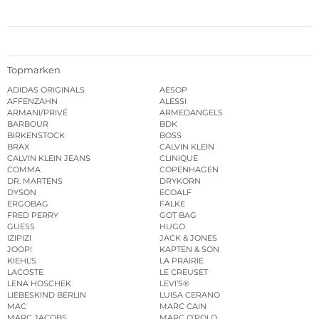
Topmarken
ADIDAS ORIGINALS
AESOP
AFFENZAHN
ALESSI
ARMANI/PRIVÉ
ARMEDANGELS
BARBOUR
BDK
BIRKENSTOCK
BOSS
BRAX
CALVIN KLEIN
CALVIN KLEIN JEANS
CLINIQUE
COMMA
COPENHAGEN
DR. MARTENS
DRYKORN
DYSON
ECOALF
ERGOBAG
FALKE
FRED PERRY
GOT BAG
GUESS
HUGO
IZIPIZI
JACK & JONES
JOOP!
KAPTEN & SON
KIEHL’S
LA PRAIRIE
LACOSTE
LE CREUSET
LENA HOSCHEK
LEVI’S®
LIEBESKIND BERLIN
LUISA CERANO
MAC
MARC CAIN
MARC JACOBS
MARC O’POLO