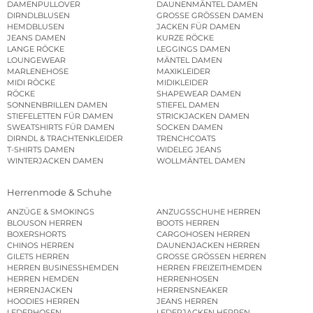
DAMENPULLOVER
DAUNENMÄNTEL DAMEN
DIRNDLBLUSEN
GROSSE GRÖSSEN DAMEN
HEMDBLUSEN
JACKEN FÜR DAMEN
JEANS DAMEN
KURZE RÖCKE
LANGE RÖCKE
LEGGINGS DAMEN
LOUNGEWEAR
MÄNTEL DAMEN
MARLENEHOSE
MAXIKLEIDER
MIDI RÖCKE
MIDIKLEIDER
RÖCKE
SHAPEWEAR DAMEN
SONNENBRILLEN DAMEN
STIEFEL DAMEN
STIEFELETTEN FÜR DAMEN
STRICKJACKEN DAMEN
SWEATSHIRTS FÜR DAMEN
SOCKEN DAMEN
DIRNDL & TRACHTENKLEIDER
TRENCHCOATS
T-SHIRTS DAMEN
WIDELEG JEANS
WINTERJACKEN DAMEN
WOLLMÄNTEL DAMEN
Herrenmode & Schuhe
ANZÜGE & SMOKINGS
ANZUGSSCHUHE HERREN
BLOUSON HERREN
BOOTS HERREN
BOXERSHORTS
CARGOHOSEN HERREN
CHINOS HERREN
DAUNENJACKEN HERREN
GILETS HERREN
GROSSE GRÖSSEN HERREN
HERREN BUSINESSHEMDEN
HERREN FREIZEITHEMDEN
HERREN HEMDEN
HERRENHOSEN
HERRENJACKEN
HERRENSNEAKER
HOODIES HERREN
JEANS HERREN
LEDERHOSEN
LEDERJACKEN HERREN