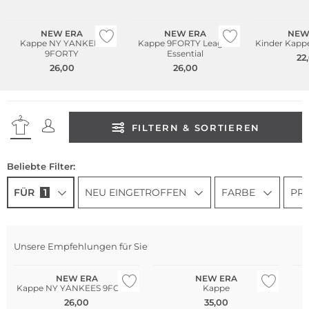
Bestseller
NEW ERA
NEW ERA
NEW
Kappe NY YANKEES
Kappe 9FORTY League
Kinder Kapp
9FORTY
Essential
22
26,00
26,00
FILTERN & SORTIEREN
Beliebte Filter:
FÜR
1
NEU EINGETROFFEN
FARBE
PRE
Unsere Empfehlungen für Sie
Bestseller
NEW ERA
NEW ERA
Kappe NY YANKEES 9FORTY
Kappe
26,00
35,00