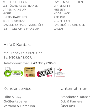
KUGELSCHREIBER
LAMPEN & LEUCHTEN
LEINTÜCHER & BETTLAKEN
LIPPENSTIFT
LIPPEN MAKE UP
MESSER
MÖBEL
NAGELLACK
UNISEX PARFUMS
PEELING
KOCHGESCHIRR
PORZELLAN
RASIERER & RASUR ZUBEHÖR
RAUMDÜFTE & KERZEN
TEINT | GESICHTS MAKE UP
VASEN
Hilfe & Kontakt
Mo.–Fr. 9:30 bis 18:30 Uhr
Sa. 9:30 bis 18:00 Uhr
Telefonnummer:
+ 43 316 / 870-0
Kundenservice
Unternehmen
Hilfe & FAQ
Standorte / Häuser
Größentabellen
Job & Karriere
Versand & Lieferung
Über uns