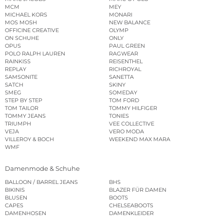
MCM
MEY
MICHAEL KORS
MONARI
MOS MOSH
NEW BALANCE
OFFICINE CREATIVE
OLYMP
ON SCHUHE
ONLY
OPUS
PAUL GREEN
POLO RALPH LAUREN
RAGWEAR
RAINKISS
REISENTHEL
REPLAY
RICHROYAL
SAMSONITE
SANETTA
SATCH
SKINY
SMEG
SOMEDAY
STEP BY STEP
TOM FORD
TOM TAILOR
TOMMY HILFIGER
TOMMY JEANS
TONIES
TRIUMPH
VEE COLLECTIVE
VEJA
VERO MODA
VILLEROY & BOCH
WEEKEND MAX MARA
WMF
Damenmode & Schuhe
BALLOON / BARREL JEANS
BHS
BIKINIS
BLAZER FÜR DAMEN
BLUSEN
BOOTS
CAPES
CHELSEABOOTS
DAMENHOSEN
DAMENKLEIDER