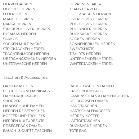
HERRENJACKEN
HERRENSNEAKER
HOODIES HERREN
JEANS HERREN
LEDERHOSEN
LEDERJACKEN HERREN
MÄNTEL HERREN
OVERSHIRTS HERREN
PARKA HERREN
POLOSHIRTS HERREN
STRICKPULLOVER HERREN
PULLUNDER HERREN
PYJAMAS HERREN
RUCKSÄCKE HERREN
SAKKOS
SOCKEN HERREN
SOCKEN MULTIPACKS
SONNENBRILLEN HERREN
STRICKJACKEN HERREN
SWEATSHIRTS
TRACHTENMODE HERREN
T-SHIRTS HERREN
ÜBERGANGSJACKEN HERREN
UNTERHEMDEN HERREN
UNTERWÄSCHE HERREN
WINTERJACKEN HERREN
Taschen & Accessoires
DAMENTASCHEN
BAUCHTASCHEN DAMEN
CLUTCHES UND MINIBAGS
CROSSBODY BAGS
DAMENRUCKSÄCKE
DAMENSCHALS & DAMENTÜCHER
SHOPPER
GELDBÖRSEN DAMEN
HANDSCHUHE DAMEN
HANDTASCHEN
HERREN REISETASCHEN
HARTSCHALENKOFFER
KOFFER UND TROLLEYS
HERREN KOFFER
HERREN KULTURBEUTEL
LAPTOPTASCHEN
REISEGEPÄCK DAMEN
RUCKSÄCKE HERREN
BAUCH- & GÜRTELTASCHEN
TOTE BAG