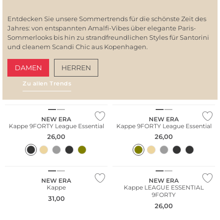
Entdecken Sie unsere Sommertrends für die schönste Zeit des
Jahres: von entspannten Amalfi-Vibes über elegante Paris-
Sommerlooks bis hin zu strandfreundlichen Styles für Santorini
und cleanem Scandi Chic aus Kopenhagen.
DAMEN
HERREN
Zu allen Trends
AMALFI VIBES
SAN
NEW ERA
NEW ERA
Kappe 9FORTY League Essential
Kappe 9FORTY League Essential
26,00
26,00
NEW ERA
NEW ERA
Kappe
Kappe LEAGUE ESSENTIAL
9FORTY
31,00
26,00