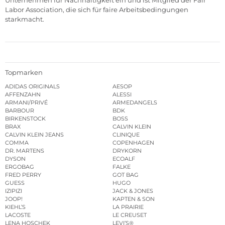
Unternehmen für Nachhaltigkeit ein und ist Mitglied der Fair
Labor Association, die sich für faire Arbeitsbedingungen
starkmacht.
Topmarken
ADIDAS ORIGINALS
AESOP
AFFENZAHN
ALESSI
ARMANI/PRIVÉ
ARMEDANGELS
BARBOUR
BDK
BIRKENSTOCK
BOSS
BRAX
CALVIN KLEIN
CALVIN KLEIN JEANS
CLINIQUE
COMMA
COPENHAGEN
DR. MARTENS
DRYKORN
DYSON
ECOALF
ERGOBAG
FALKE
FRED PERRY
GOT BAG
GUESS
HUGO
IZIPIZI
JACK & JONES
JOOP!
KAPTEN & SON
KIEHL’S
LA PRAIRIE
LACOSTE
LE CREUSET
LENA HOSCHEK
LEVI’S®