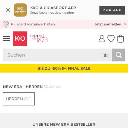
K&Ö & GIGASPORT APP
ZUR APP
Jetzt kostenlos downloaden
Pluscard Vorteile erhalten
KOSTENLOSER VERSAND* & RÜCKVERSAND
Jetzt anmelden
UNSERE APP
CLICK &
CLICK &
COLLECT
RESERVE
BIS ZU -50% IM FINAL SALE
NEW ERA | HERREN
30 Artikel
HERREN
(30)
UNSERE NEW ERA BESTSELLER