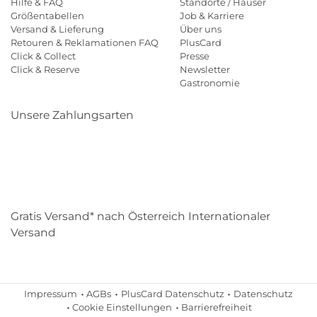
Hilfe & FAQ
Standorte / Häuser
Größentabellen
Job & Karriere
Versand & Lieferung
Über uns
Retouren & Reklamationen FAQ
PlusCard
Click & Collect
Presse
Click & Reserve
Newsletter
Gastronomie
Unsere Zahlungsarten
Klarna
Paypal
Mastercard
Visa
Diners
Eps
Shop
Applepay
Amazon
Gratis Versand* nach Österreich Internationaler
Versand
Impressum
AGBs
PlusCard Datenschutz
Datenschutz
Cookie Einstellungen
Barrierefreiheit