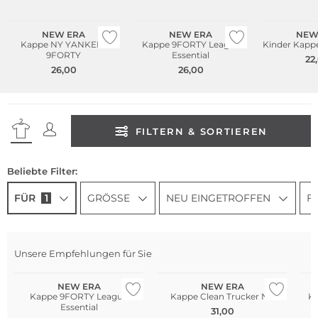
Bestseller
NEW ERA
NEW ERA
NEW
Kappe NY YANKEES
Kappe 9FORTY League
Kinder Kapp
9FORTY
Essential
22
26,00
26,00
FILTERN & SORTIEREN
Beliebte Filter:
FÜR
1
GRÖSSE
NEU EINGETROFFEN
F
Unsere Empfehlungen für Sie
NEW ERA
NEW ERA
Kappe 9FORTY League
Kappe Clean Trucker NY
K
Essential
31,00