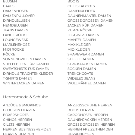
BLUSEN
BOOTS
CAPES
CHELSEABOOTS
DAMENHOSEN
DAMENKLEIDER
DAMENPULLOVER
DAUNENMÄNTEL DAMEN
DIRNDLBLUSEN
GROSSE GRÖSSEN DAMEN
HEMDBLUSEN
JACKEN FÜR DAMEN
JEANS DAMEN
KURZE RÖCKE
LANGE RÖCKE
LEGGINGS DAMEN
LOUNGEWEAR
MÄNTEL DAMEN
MARLENEHOSE
MAXIKLEIDER
MIDI RÖCKE
MIDIKLEIDER
RÖCKE
SHAPEWEAR DAMEN
SONNENBRILLEN DAMEN
STIEFEL DAMEN
STIEFELETTEN FÜR DAMEN
STRICKJACKEN DAMEN
SWEATSHIRTS FÜR DAMEN
SOCKEN DAMEN
DIRNDL & TRACHTENKLEIDER
TRENCHCOATS
T-SHIRTS DAMEN
WIDELEG JEANS
WINTERJACKEN DAMEN
WOLLMÄNTEL DAMEN
Herrenmode & Schuhe
ANZÜGE & SMOKINGS
ANZUGSSCHUHE HERREN
BLOUSON HERREN
BOOTS HERREN
BOXERSHORTS
CARGOHOSEN HERREN
CHINOS HERREN
DAUNENJACKEN HERREN
GILETS HERREN
GROSSE GRÖSSEN HERREN
HERREN BUSINESSHEMDEN
HERREN FREIZEITHEMDEN
HERREN HEMDEN
HERRENHOSEN