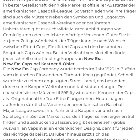
in bester Gesellschaft, denn die Marke ist offizieller Ausstatter der
amerikanischen Baseball-League. So verschieden wie ihre Träger
sind auch die Mützen: Neben den Symbolen und Logos von
amerikanischen Baseball-Vereinen oder berühmten
Universitäten gibt es auch wilde Muster, Abbildungen von
Comicfiguren oder schlichte einfarbige Versionen. Guter Sitz ist
zu jeder Zeit gewährleistet, der Träger kann je nach Wunsch
zwischen Fitted Caps, Flexifitted Caps und den bekannten
Snapback Caps wählen. Bei der Vielzahl von Modellen findet
jeder schnell seine Lieblingskappe von
New Era.
New Era Caps bei Kastner & Öhler
Die
New Era
Cap Company wurde bereits im Jahr 1920 in Buffalo
vom deutschen Einwanderer Ehrhardt Koch gegründet. Schnell
wurde sie zu einem angesagten Street-Label, das besonders
durch seine Kappen Weltruhm und Kultstatus erlangte. Der
charakteristische Mützenstil 59Fifty wird unter Kennern der Caps
als „Originator of the True Fitted“ angesehen. Heute tragen
außerdem sämtliche Vereine der amerikanischen Baseball-
Major-League sowie ihre Partner die Kappen vor und nach
Spielbeginn. Ziel der Marke ist es, den Träger seinen eigenen Stil
finden und ausdrücken zu lassen. So gibt es eine sehr große
Auswahl an Caps in allen erdenklichen Designs, damit für jeden
das Richtige dabei ist. Darüber hinaus setzt sich das