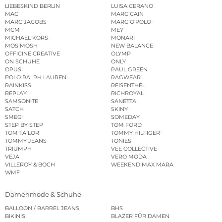
LIEBESKIND BERLIN
LUISA CERANO
MAC
MARC CAIN
MARC JACOBS
MARC O’POLO
MCM
MEY
MICHAEL KORS
MONARI
MOS MOSH
NEW BALANCE
OFFICINE CREATIVE
OLYMP
ON SCHUHE
ONLY
OPUS
PAUL GREEN
POLO RALPH LAUREN
RAGWEAR
RAINKISS
REISENTHEL
REPLAY
RICHROYAL
SAMSONITE
SANETTA
SATCH
SKINY
SMEG
SOMEDAY
STEP BY STEP
TOM FORD
TOM TAILOR
TOMMY HILFIGER
TOMMY JEANS
TONIES
TRIUMPH
VEE COLLECTIVE
VEJA
VERO MODA
VILLEROY & BOCH
WEEKEND MAX MARA
WMF
Damenmode & Schuhe
BALLOON / BARREL JEANS
BHS
BIKINIS
BLAZER FÜR DAMEN