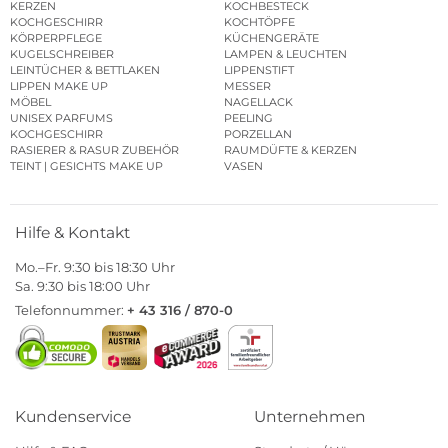
KERZEN
KOCHBESTECK
KOCHGESCHIRR
KOCHTÖPFE
KÖRPERPFLEGE
KÜCHENGERÄTE
KUGELSCHREIBER
LAMPEN & LEUCHTEN
LEINTÜCHER & BETTLAKEN
LIPPENSTIFT
LIPPEN MAKE UP
MESSER
MÖBEL
NAGELLACK
UNISEX PARFUMS
PEELING
KOCHGESCHIRR
PORZELLAN
RASIERER & RASUR ZUBEHÖR
RAUMDÜFTE & KERZEN
TEINT | GESICHTS MAKE UP
VASEN
Hilfe & Kontakt
Mo.–Fr. 9:30 bis 18:30 Uhr
Sa. 9:30 bis 18:00 Uhr
Telefonnummer:
+ 43 316 / 870-0
Kundenservice
Unternehmen