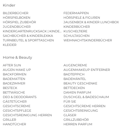
Kinder
BILDERBÜCHER
FEDERMAPPEN
HÖRSPIELBOXEN
HÖRSPIELE & FIGUREN
HÖRSPIEL ZUBEHÖR
JAUSENBOX & KINDER LUNCHBOX
JUGENDBÜCHER
KINDERBÜCHER
KINDERGARTENRUCKSACK | KINDERGARTENBEUTEL
KUSCHELTIERE
SACHBÜCHER & KINDERLEXIKA
SCHULTASCHEN
TURNBEUTEL & SPORTTASCHEN
WEIHNACHTSKINDERBÜCHER
KLEIDER
Home & Beauty
AFTER SUN
AUGENCREME
AUGEN MAKE UP
AUGENMAKEUP ENTFERNER
BACKFORMEN
BADTEPPICH
BADEMATTEN
BADEMÄNTEL
BADEZIMMER
BEAUTY GESCHENKE
BESTECK
BETTDECKEN
BETTWÄSCHE
DAMEN PARFUM
DEO & DEODORANTS
DUSCHGEL & BADESCHAUM
GÄSTETÜCHER
FÜR SIE
GESICHTSCREME
GESICHTSCREME HERREN
GESICHTSPFLEGE
GESICHTSREINIGUNG
GESICHTSREINIGUNG HERREN
GLÄSER
GRILLER
GRILLZUBEHÖR
HANDTÜCHER
HERREN PARFUM