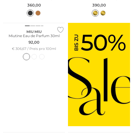
360,00
390,00
MIU MIU
Miutine Eau de Parfum 30ml
92,00
€ 306,67 / Preis pro 100ml