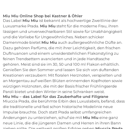
Miu Miu Online Shop bei Kastner & Öhler
Das Label
Miu Miu
ist bekannt als hochwertige Zweitlinie der
Luxusmarke Prada.
Miu Miu
steht für die moderne Frau, ihren
lässigen und unverwechselbaren Stil sowie für Unabhängigkeit
und die Vorliebe für Ungewöhnliches. Neben schicker
Damenmode bietet
Miu Miu
auch außergewöhnliche Düfte an.
Dazu gehören Parfüms, die mit ihrer Leichtigkeit, den frischen
Duftnuancen und einem unwiderstehlichen Flakonstyling zu
feinen Trendsettern avancierten und in jede Handtasche
gehören. Meist sind sie im 30, 50 und 100 ml Flakon erhältlich.
Genießen Sie den Sommer und lassen Sie sich von duftenden
Kreationen verzaubern: Mit floralen Herznoten, verspielten und
an Morgentau auf weißen Blüten erinnernden Kopfnoten sowie
würzigen Holznoten, die mit der Basis frischer Frühlingserde
Paroli bietet und den Winter in seine Schranken weist.
Miu Miu – das Label für das Zauberhafte und Filigrane
Miuccia Prada, die berühmte Erbin des Luxuslabels, befand, dass
die traditionelle und fast schon historische Modelinie neue
Impulse brauchte. Doch statt Prada selbst umfangreichen
Änderungen zu unterziehen, schuf sie mit
Miu Miu
eine ganz
neue Linie, die die jüngeren Damen und Herren in ihren Bann
ziehen sollte. Die weltweit großen Erfolge geben
Miuccia Prada