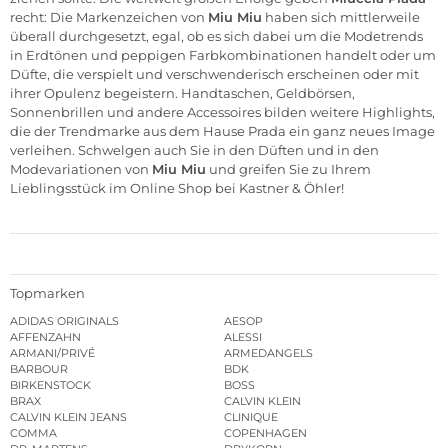
recht: Die Markenzeichen von
Miu Miu
haben sich mittlerweile
überall durchgesetzt, egal, ob es sich dabei um die Modetrends
in Erdtönen und peppigen Farbkombinationen handelt oder um
Düfte, die verspielt und verschwenderisch erscheinen oder mit
ihrer Opulenz begeistern. Handtaschen, Geldbörsen,
Sonnenbrillen und andere Accessoires bilden weitere Highlights,
die der Trendmarke aus dem Hause Prada ein ganz neues Image
verleihen. Schwelgen auch Sie in den Düften und in den
Modevariationen von
Miu Miu
und greifen Sie zu Ihrem
Lieblingsstück im Online Shop bei Kastner & Öhler!
Topmarken
ADIDAS ORIGINALS
AESOP
AFFENZAHN
ALESSI
ARMANI/PRIVÉ
ARMEDANGELS
BARBOUR
BDK
BIRKENSTOCK
BOSS
BRAX
CALVIN KLEIN
CALVIN KLEIN JEANS
CLINIQUE
COMMA
COPENHAGEN