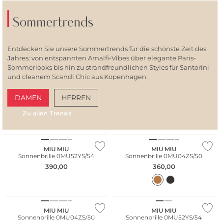
Sommertrends
Entdecken Sie unsere Sommertrends für die schönste Zeit des
Jahres: von entspannten Amalfi-Vibes über elegante Paris-
Sommerlooks bis hin zu strandfreundlichen Styles für Santorini
und cleanem Scandi Chic aus Kopenhagen.
DAMEN
HERREN
Zu allen Trends
AMALFI VIBES
SAN
MIU MIU
MIU MIU
Sonnenbrille 0MU52YS/54
Sonnenbrille 0MU04ZS/50
390,00
360,00
MIU MIU
MIU MIU
Sonnenbrille 0MU04ZS/50
Sonnenbrille 0MU52YS/54