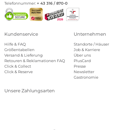
Telefonnummer:
+ 43 316 / 870-0
Kundenservice
Unternehmen
Hilfe & FAQ
Standorte / Häuser
Größentabellen
Job & Karriere
Versand & Lieferung
Über uns
Retouren & Reklamationen FAQ
PlusCard
Click & Collect
Presse
Click & Reserve
Newsletter
Gastronomie
Unsere Zahlungsarten
Klarna
Paypal
Mastercard
Visa
Diners
Eps
Shop
Applepay
Amazon