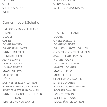
TRIUMPH
VEE COLLECTIVE
VEJA
VERO MODA
VILLEROY & BOCH
WEEKEND MAX MARA
WMF
Damenmode & Schuhe
BALLOON / BARREL JEANS
BHS
BIKINIS
BLAZER FÜR DAMEN
BLUSEN
BOOTS
CAPES
CHELSEABOOTS
DAMENHOSEN
DAMENKLEIDER
DAMENPULLOVER
DAUNENMÄNTEL DAMEN
DIRNDLBLUSEN
GROSSE GRÖSSEN DAMEN
HEMDBLUSEN
JACKEN FÜR DAMEN
JEANS DAMEN
KURZE RÖCKE
LANGE RÖCKE
LEGGINGS DAMEN
LOUNGEWEAR
MÄNTEL DAMEN
MARLENEHOSE
MAXIKLEIDER
MIDI RÖCKE
MIDIKLEIDER
RÖCKE
SHAPEWEAR DAMEN
SONNENBRILLEN DAMEN
STIEFEL DAMEN
STIEFELETTEN FÜR DAMEN
STRICKJACKEN DAMEN
SWEATSHIRTS FÜR DAMEN
SOCKEN DAMEN
DIRNDL & TRACHTENKLEIDER
TRENCHCOATS
T-SHIRTS DAMEN
WIDELEG JEANS
WINTERJACKEN DAMEN
WOLLMÄNTEL DAMEN