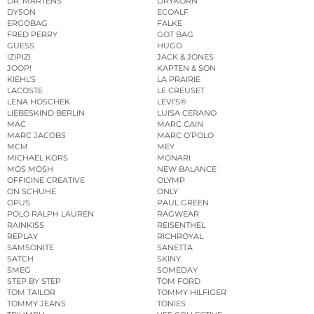
DR. MARTENS
DRYKORN
DYSON
ECOALF
ERGOBAG
FALKE
FRED PERRY
GOT BAG
GUESS
HUGO
IZIPIZI
JACK & JONES
JOOP!
KAPTEN & SON
KIEHL’S
LA PRAIRIE
LACOSTE
LE CREUSET
LENA HOSCHEK
LEVI’S®
LIEBESKIND BERLIN
LUISA CERANO
MAC
MARC CAIN
MARC JACOBS
MARC O’POLO
MCM
MEY
MICHAEL KORS
MONARI
MOS MOSH
NEW BALANCE
OFFICINE CREATIVE
OLYMP
ON SCHUHE
ONLY
OPUS
PAUL GREEN
POLO RALPH LAUREN
RAGWEAR
RAINKISS
REISENTHEL
REPLAY
RICHROYAL
SAMSONITE
SANETTA
SATCH
SKINY
SMEG
SOMEDAY
STEP BY STEP
TOM FORD
TOM TAILOR
TOMMY HILFIGER
TOMMY JEANS
TONIES