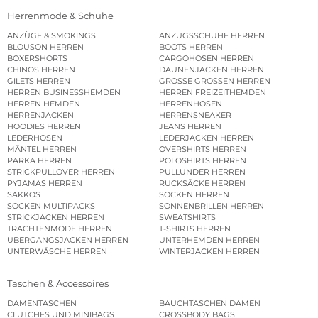
Herrenmode & Schuhe
ANZÜGE & SMOKINGS
ANZUGSSCHUHE HERREN
BLOUSON HERREN
BOOTS HERREN
BOXERSHORTS
CARGOHOSEN HERREN
CHINOS HERREN
DAUNENJACKEN HERREN
GILETS HERREN
GROSSE GRÖSSEN HERREN
HERREN BUSINESSHEMDEN
HERREN FREIZEITHEMDEN
HERREN HEMDEN
HERRENHOSEN
HERRENJACKEN
HERRENSNEAKER
HOODIES HERREN
JEANS HERREN
LEDERHOSEN
LEDERJACKEN HERREN
MÄNTEL HERREN
OVERSHIRTS HERREN
PARKA HERREN
POLOSHIRTS HERREN
STRICKPULLOVER HERREN
PULLUNDER HERREN
PYJAMAS HERREN
RUCKSÄCKE HERREN
SAKKOS
SOCKEN HERREN
SOCKEN MULTIPACKS
SONNENBRILLEN HERREN
STRICKJACKEN HERREN
SWEATSHIRTS
TRACHTENMODE HERREN
T-SHIRTS HERREN
ÜBERGANGSJACKEN HERREN
UNTERHEMDEN HERREN
UNTERWÄSCHE HERREN
WINTERJACKEN HERREN
Taschen & Accessoires
DAMENTASCHEN
BAUCHTASCHEN DAMEN
CLUTCHES UND MINIBAGS
CROSSBODY BAGS