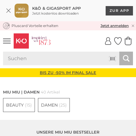
K&Ö & GIGASPORT APP
ZUR APP
Jetzt kostenlos downloaden
Pluscard Vorteile erhalten
KOSTENLOSER VERSAND* & RÜCKVERSAND
Jetzt anmelden
UNSERE APP
CLICK &
CLICK &
COLLECT
RESERVE
BIS ZU -50% IM FINAL SALE
MIU MIU | DAMEN
40 Artikel
BEAUTY
(15)
DAMEN
(25)
UNSERE MIU MIU BESTSELLER