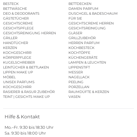
BESTECK
BETTDECKEN
BETTWÄSCHE
DAMEN PARFUM
DEO & DEODORANTS
DUSCHGEL & BADESCHAUM
GÄSTETÜCHER
FÜR SIE
GESICHTSCREME
GESICHTSCREME HERREN
GESICHTSPFLEGE
GESICHTSREINIGUNG
GESICHTSREINIGUNG HERREN
GLÄSER
GRILLER
GRILLZUBEHÖR
HANDTÜCHER
HERREN PARFUM
KERZEN
KOCHBESTECK
KOCHGESCHIRR
KOCHTÖPFE
KÖRPERPFLEGE
KÜCHENGERÄTE
KUGELSCHREIBER
LAMPEN & LEUCHTEN
LEINTÜCHER & BETTLAKEN
LIPPENSTIFT
LIPPEN MAKE UP
MESSER
MÖBEL
NAGELLACK
UNISEX PARFUMS
PEELING
KOCHGESCHIRR
PORZELLAN
RASIERER & RASUR ZUBEHÖR
RAUMDÜFTE & KERZEN
TEINT | GESICHTS MAKE UP
VASEN
Hilfe & Kontakt
Mo.–Fr. 9:30 bis 18:30 Uhr
Sa. 9:30 bis 18:00 Uhr