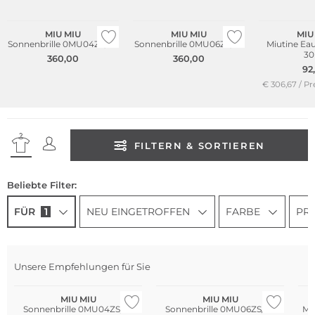
MIU MIU
MIU MIU
MIU
Sonnenbrille 0MU04ZS/50
Sonnenbrille 0MU06ZS/50
Miutine Ea
30
360,00
360,00
92
€ 306,67 / Pr
FILTERN & SORTIEREN
Beliebte Filter:
FÜR
1
NEU EINGETROFFEN
FARBE
PRE
Unsere Empfehlungen für Sie
MIU MIU
MIU MIU
Sonnenbrille 0MU04ZS/50
Sonnenbrille 0MU06ZS/50
Mi