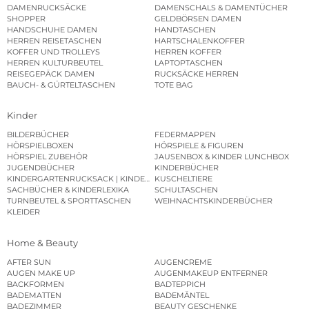
DAMENRUCKSÄCKE
DAMENSCHALS & DAMENTÜCHER
SHOPPER
GELDBÖRSEN DAMEN
HANDSCHUHE DAMEN
HANDTASCHEN
HERREN REISETASCHEN
HARTSCHALENKOFFER
KOFFER UND TROLLEYS
HERREN KOFFER
HERREN KULTURBEUTEL
LAPTOPTASCHEN
REISEGEPÄCK DAMEN
RUCKSÄCKE HERREN
BAUCH- & GÜRTELTASCHEN
TOTE BAG
Kinder
BILDERBÜCHER
FEDERMAPPEN
HÖRSPIELBOXEN
HÖRSPIELE & FIGUREN
HÖRSPIEL ZUBEHÖR
JAUSENBOX & KINDER LUNCHBOX
JUGENDBÜCHER
KINDERBÜCHER
KINDERGARTENRUCKSACK | KINDERGARTENBEUTEL
KUSCHELTIERE
SACHBÜCHER & KINDERLEXIKA
SCHULTASCHEN
TURNBEUTEL & SPORTTASCHEN
WEIHNACHTSKINDERBÜCHER
KLEIDER
Home & Beauty
AFTER SUN
AUGENCREME
AUGEN MAKE UP
AUGENMAKEUP ENTFERNER
BACKFORMEN
BADTEPPICH
BADEMATTEN
BADEMÄNTEL
BADEZIMMER
BEAUTY GESCHENKE