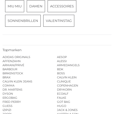
MIU MIU
DAMEN
ACCESSOIRES
SONNENBRILLEN
VALENTINSTAG
Topmarken
ADIDAS ORIGINALS
AESOP
AFFENZAHN
ALESSI
ARMANI/PRIVÉ
ARMEDANGELS
BARBOUR
BDK
BIRKENSTOCK
BOSS
BRAX
CALVIN KLEIN
CALVIN KLEIN JEANS
CLINIQUE
COMMA
COPENHAGEN
DR. MARTENS
DRYKORN
DYSON
ECOALF
ERGOBAG
FALKE
FRED PERRY
GOT BAG
GUESS
HUGO
IZIPIZI
JACK & JONES