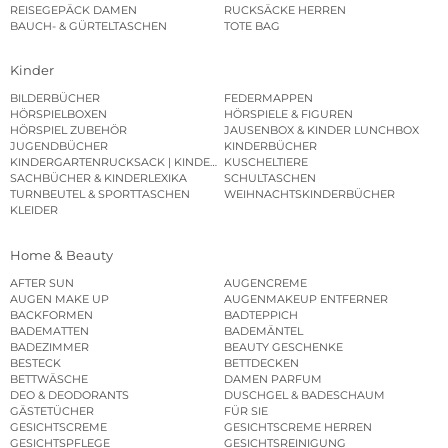
REISEGEPÄCK DAMEN
RUCKSÄCKE HERREN
BAUCH- & GÜRTELTASCHEN
TOTE BAG
Kinder
BILDERBÜCHER
FEDERMAPPEN
HÖRSPIELBOXEN
HÖRSPIELE & FIGUREN
HÖRSPIEL ZUBEHÖR
JAUSENBOX & KINDER LUNCHBOX
JUGENDBÜCHER
KINDERBÜCHER
KINDERGARTENRUCKSACK | KINDERGARTENBEUTEL
KUSCHELTIERE
SACHBÜCHER & KINDERLEXIKA
SCHULTASCHEN
TURNBEUTEL & SPORTTASCHEN
WEIHNACHTSKINDERBÜCHER
KLEIDER
Home & Beauty
AFTER SUN
AUGENCREME
AUGEN MAKE UP
AUGENMAKEUP ENTFERNER
BACKFORMEN
BADTEPPICH
BADEMATTEN
BADEMÄNTEL
BADEZIMMER
BEAUTY GESCHENKE
BESTECK
BETTDECKEN
BETTWÄSCHE
DAMEN PARFUM
DEO & DEODORANTS
DUSCHGEL & BADESCHAUM
GÄSTETÜCHER
FÜR SIE
GESICHTSCREME
GESICHTSCREME HERREN
GESICHTSPFLEGE
GESICHTSREINIGUNG