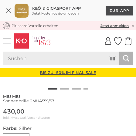
K&Ö & GIGASPORT APP
ZUR APP
Jetzt kostenlos downloaden
Pluscard Vorteile erhalten
KOSTENLOSER VERSAND* & RÜCKVERSAND
Jetzt anmelden
UNSERE APP
CLICK &
CLICK &
COLLECT
RESERVE
BIS ZU -50% IM FINAL SALE
MIU MIU
Sonnenbrille 0MUA55S/57
430,00
inkl. Mwst zzgl.
Versandkosten
Farbe:
Silber