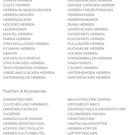
CHINOS HERREN
DAUNENJACKEN HERREN
GILETS HERREN
GROSSE GRÖSSEN HERREN
HERREN BUSINESSHEMDEN
HERREN FREIZEITHEMDEN
HERREN HEMDEN
HERRENHOSEN
HERRENJACKEN
HERRENSNEAKER
HOODIES HERREN
JEANS HERREN
LEDERHOSEN
LEDERJACKEN HERREN
MÄNTEL HERREN
OVERSHIRTS HERREN
PARKA HERREN
POLOSHIRTS HERREN
STRICKPULLOVER HERREN
PULLUNDER HERREN
PYJAMAS HERREN
RUCKSÄCKE HERREN
SAKKOS
SOCKEN HERREN
SOCKEN MULTIPACKS
SONNENBRILLEN HERREN
STRICKJACKEN HERREN
SWEATSHIRTS
TRACHTENMODE HERREN
T-SHIRTS HERREN
ÜBERGANGSJACKEN HERREN
UNTERHEMDEN HERREN
UNTERWÄSCHE HERREN
WINTERJACKEN HERREN
Taschen & Accessoires
DAMENTASCHEN
BAUCHTASCHEN DAMEN
CLUTCHES UND MINIBAGS
CROSSBODY BAGS
DAMENRUCKSÄCKE
DAMENSCHALS & DAMENTÜCHER
SHOPPER
GELDBÖRSEN DAMEN
HANDSCHUHE DAMEN
HANDTASCHEN
HERREN REISETASCHEN
HARTSCHALENKOFFER
KOFFER UND TROLLEYS
HERREN KOFFER
HERREN KULTURBEUTEL
LAPTOPTASCHEN