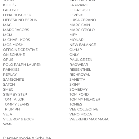
JOOP!
KAPTEN & SON
KIEHL’S
LA PRAIRIE
LACOSTE
LE CREUSET
LENA HOSCHEK
LEVI’S®
LIEBESKIND BERLIN
LUISA CERANO
MAC
MARC CAIN
MARC JACOBS
MARC O’POLO
MCM
MEY
MICHAEL KORS
MONARI
MOS MOSH
NEW BALANCE
OFFICINE CREATIVE
OLYMP
ON SCHUHE
ONLY
OPUS
PAUL GREEN
POLO RALPH LAUREN
RAGWEAR
RAINKISS
REISENTHEL
REPLAY
RICHROYAL
SAMSONITE
SANETTA
SATCH
SKINY
SMEG
SOMEDAY
STEP BY STEP
TOM FORD
TOM TAILOR
TOMMY HILFIGER
TOMMY JEANS
TONIES
TRIUMPH
VEE COLLECTIVE
VEJA
VERO MODA
VILLEROY & BOCH
WEEKEND MAX MARA
WMF
Damenmode & Schuhe