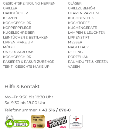
GESICHTSREINIGUNG HERREN
GLÄSER
GRILLER
GRILLZUBEHÖR
HANDTÜCHER
HERREN PARFUM
KERZEN
KOCHBESTECK
KOCHGESCHIRR
KOCHTÖPFE
KÖRPERPFLEGE
KÜCHENGERÄTE
KUGELSCHREIBER
LAMPEN & LEUCHTEN
LEINTÜCHER & BETTLAKEN
LIPPENSTIFT
LIPPEN MAKE UP
MESSER
MÖBEL
NAGELLACK
UNISEX PARFUMS
PEELING
KOCHGESCHIRR
PORZELLAN
RASIERER & RASUR ZUBEHÖR
RAUMDÜFTE & KERZEN
TEINT | GESICHTS MAKE UP
VASEN
Hilfe & Kontakt
Mo.–Fr. 9:30 bis 18:30 Uhr
Sa. 9:30 bis 18:00 Uhr
Telefonnummer:
+ 43 316 / 870-0