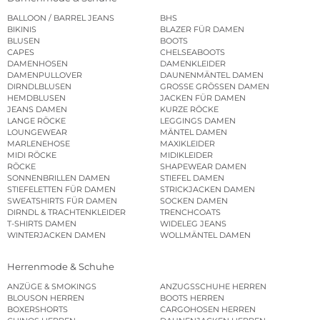
BALLOON / BARREL JEANS
BHS
BIKINIS
BLAZER FÜR DAMEN
BLUSEN
BOOTS
CAPES
CHELSEABOOTS
DAMENHOSEN
DAMENKLEIDER
DAMENPULLOVER
DAUNENMÄNTEL DAMEN
DIRNDLBLUSEN
GROSSE GRÖSSEN DAMEN
HEMDBLUSEN
JACKEN FÜR DAMEN
JEANS DAMEN
KURZE RÖCKE
LANGE RÖCKE
LEGGINGS DAMEN
LOUNGEWEAR
MÄNTEL DAMEN
MARLENEHOSE
MAXIKLEIDER
MIDI RÖCKE
MIDIKLEIDER
RÖCKE
SHAPEWEAR DAMEN
SONNENBRILLEN DAMEN
STIEFEL DAMEN
STIEFELETTEN FÜR DAMEN
STRICKJACKEN DAMEN
SWEATSHIRTS FÜR DAMEN
SOCKEN DAMEN
DIRNDL & TRACHTENKLEIDER
TRENCHCOATS
T-SHIRTS DAMEN
WIDELEG JEANS
WINTERJACKEN DAMEN
WOLLMÄNTEL DAMEN
Herrenmode & Schuhe
ANZÜGE & SMOKINGS
ANZUGSSCHUHE HERREN
BLOUSON HERREN
BOOTS HERREN
BOXERSHORTS
CARGOHOSEN HERREN