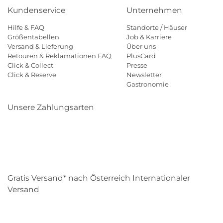
Kundenservice
Unternehmen
Hilfe & FAQ
Standorte / Häuser
Größentabellen
Job & Karriere
Versand & Lieferung
Über uns
Retouren & Reklamationen FAQ
PlusCard
Click & Collect
Presse
Click & Reserve
Newsletter
Gastronomie
Unsere Zahlungsarten
Klarna
Paypal
Mastercard
Visa
Diners
Eps
Shop
Applepay
Amazon
Gratis Versand* nach Österreich Internationaler
Versand