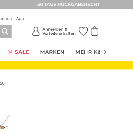
30 TAGE RÜCKGABERECHT
tionen
App
Anmelden &
Vorteile erhalten
SALE
MARKEN
MEHR K&Ö
NACH
/50