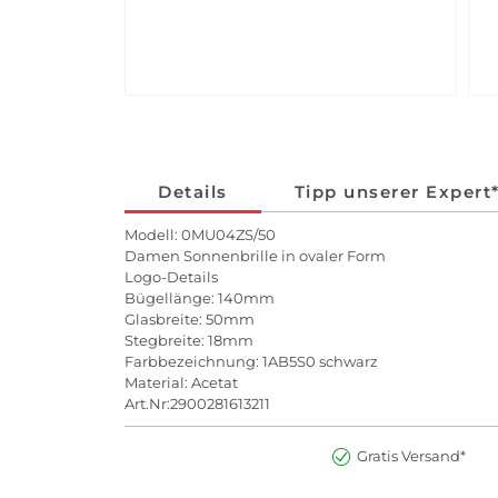
Details
Tipp unserer Expert
Modell: 0MU04ZS/50
Damen Sonnenbrille in ovaler Form
Logo-Details
Bügellänge: 140mm
Glasbreite: 50mm
Stegbreite: 18mm
Farbbezeichnung: 1AB5S0 schwarz
Material: Acetat
Art.Nr:2900281613211
Gratis Versand*