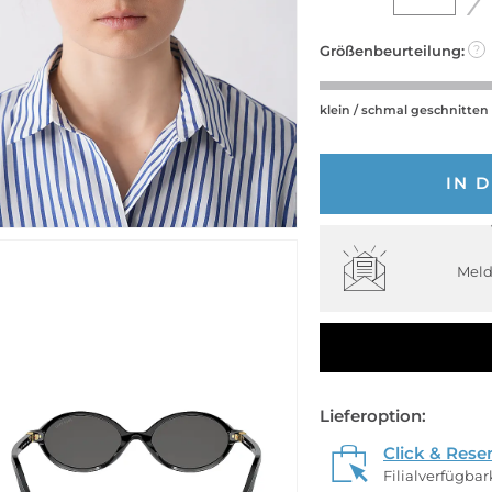
Größenbeurteilung:
?
klein / schmal geschnitten
IN 
Meld
Lieferoption:
Click & Rese
Filialverfügba