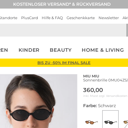
KOSTENLOSER VERSAND* & RÜCKVERSAND
Standorte
PlusCard
Hilfe & FAQ
Geschenkkarte
Newsletter
Ak
REN
KINDER
BEAUTY
HOME & LIVING
BIS ZU -50% IM FINAL SALE
MIU MIU
Sonnenbrille 0MU04ZS
360,00
inkl. Mwst zzgl.
Versandkosten
Farbe:
Schwarz