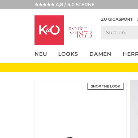
★★★★★ 4,8 / 5,0 STERNE
ZU GIGASPORT
FASHION-
UNSERE APP
CLICK &
CLICK &
TRENDS
COLLECT
RESERVE
NEU
LOOKS
DAMEN
HER
SHOP THE LOOK