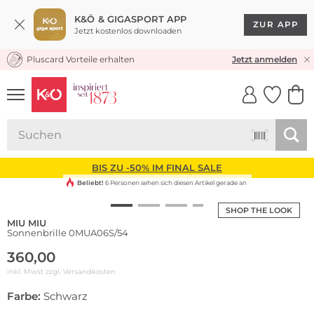
K&Ö & GIGASPORT APP
ZUR APP
Jetzt kostenlos downloaden
Pluscard Vorteile erhalten
KOSTENLOSER VERSAND* & RÜCKVERSAND
Jetzt anmelden
UNSERE APP
CLICK &
CLICK &
COLLECT
RESERVE
BIS ZU -50% IM FINAL SALE
Beliebt!
6 Personen sehen sich diesen Artikel gerade an
SHOP THE LOOK
MIU MIU
Sonnenbrille 0MUA06S/54
360,00
inkl. Mwst zzgl.
Versandkosten
Farbe:
Schwarz