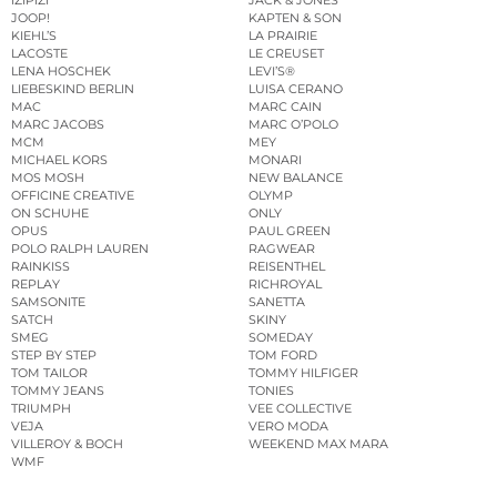
JOOP!
KAPTEN & SON
KIEHL’S
LA PRAIRIE
LACOSTE
LE CREUSET
LENA HOSCHEK
LEVI’S®
LIEBESKIND BERLIN
LUISA CERANO
MAC
MARC CAIN
MARC JACOBS
MARC O’POLO
MCM
MEY
MICHAEL KORS
MONARI
MOS MOSH
NEW BALANCE
OFFICINE CREATIVE
OLYMP
ON SCHUHE
ONLY
OPUS
PAUL GREEN
POLO RALPH LAUREN
RAGWEAR
RAINKISS
REISENTHEL
REPLAY
RICHROYAL
SAMSONITE
SANETTA
SATCH
SKINY
SMEG
SOMEDAY
STEP BY STEP
TOM FORD
TOM TAILOR
TOMMY HILFIGER
TOMMY JEANS
TONIES
TRIUMPH
VEE COLLECTIVE
VEJA
VERO MODA
VILLEROY & BOCH
WEEKEND MAX MARA
WMF