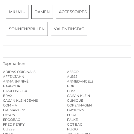
MIU MIU
DAMEN
ACCESSOIRES
SONNENBRILLEN
VALENTINSTAG
Topmarken
ADIDAS ORIGINALS
AESOP
AFFENZAHN
ALESSI
ARMANI/PRIVÉ
ARMEDANGELS
BARBOUR
BDK
BIRKENSTOCK
BOSS
BRAX
CALVIN KLEIN
CALVIN KLEIN JEANS
CLINIQUE
COMMA
COPENHAGEN
DR. MARTENS
DRYKORN
DYSON
ECOALF
ERGOBAG
FALKE
FRED PERRY
GOT BAG
GUESS
HUGO
IZIPIZI
JACK & JONES