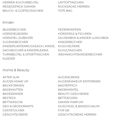
HERREN KULTURBEUTEL
LAPTOPTASCHEN
REISEGEPÄCK DAMEN
RUCKSÄCKE HERREN
BAUCH- & GÜRTELTASCHEN
TOTE BAG
Kinder
BILDERBÜCHER
FEDERMAPPEN
HÖRSPIELBOXEN
HÖRSPIELE & FIGUREN
HÖRSPIEL ZUBEHÖR
JAUSENBOX & KINDER LUNCHBOX
JUGENDBÜCHER
KINDERBÜCHER
KINDERGARTENRUCKSACK | KINDERGARTENBEUTEL
KUSCHELTIERE
SACHBÜCHER & KINDERLEXIKA
SCHULTASCHEN
TURNBEUTEL & SPORTTASCHEN
WEIHNACHTSKINDERBÜCHER
KLEIDER
Home & Beauty
AFTER SUN
AUGENCREME
AUGEN MAKE UP
AUGENMAKEUP ENTFERNER
BACKFORMEN
BADTEPPICH
BADEMATTEN
BADEMÄNTEL
BADEZIMMER
BEAUTY GESCHENKE
BESTECK
BETTDECKEN
BETTWÄSCHE
DAMEN PARFUM
DEO & DEODORANTS
DUSCHGEL & BADESCHAUM
GÄSTETÜCHER
FÜR SIE
GESICHTSCREME
GESICHTSCREME HERREN