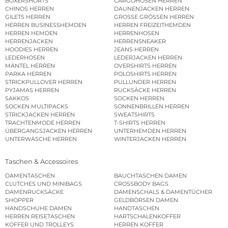
BOXERSHORTS
CARGOHOSEN HERREN
CHINOS HERREN
DAUNENJACKEN HERREN
GILETS HERREN
GROSSE GRÖSSEN HERREN
HERREN BUSINESSHEMDEN
HERREN FREIZEITHEMDEN
HERREN HEMDEN
HERRENHOSEN
HERRENJACKEN
HERRENSNEAKER
HOODIES HERREN
JEANS HERREN
LEDERHOSEN
LEDERJACKEN HERREN
MÄNTEL HERREN
OVERSHIRTS HERREN
PARKA HERREN
POLOSHIRTS HERREN
STRICKPULLOVER HERREN
PULLUNDER HERREN
PYJAMAS HERREN
RUCKSÄCKE HERREN
SAKKOS
SOCKEN HERREN
SOCKEN MULTIPACKS
SONNENBRILLEN HERREN
STRICKJACKEN HERREN
SWEATSHIRTS
TRACHTENMODE HERREN
T-SHIRTS HERREN
ÜBERGANGSJACKEN HERREN
UNTERHEMDEN HERREN
UNTERWÄSCHE HERREN
WINTERJACKEN HERREN
Taschen & Accessoires
DAMENTASCHEN
BAUCHTASCHEN DAMEN
CLUTCHES UND MINIBAGS
CROSSBODY BAGS
DAMENRUCKSÄCKE
DAMENSCHALS & DAMENTÜCHER
SHOPPER
GELDBÖRSEN DAMEN
HANDSCHUHE DAMEN
HANDTASCHEN
HERREN REISETASCHEN
HARTSCHALENKOFFER
KOFFER UND TROLLEYS
HERREN KOFFER