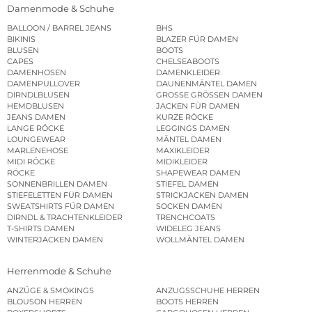
Damenmode & Schuhe
BALLOON / BARREL JEANS
BHS
BIKINIS
BLAZER FÜR DAMEN
BLUSEN
BOOTS
CAPES
CHELSEABOOTS
DAMENHOSEN
DAMENKLEIDER
DAMENPULLOVER
DAUNENMÄNTEL DAMEN
DIRNDLBLUSEN
GROSSE GRÖSSEN DAMEN
HEMDBLUSEN
JACKEN FÜR DAMEN
JEANS DAMEN
KURZE RÖCKE
LANGE RÖCKE
LEGGINGS DAMEN
LOUNGEWEAR
MÄNTEL DAMEN
MARLENEHOSE
MAXIKLEIDER
MIDI RÖCKE
MIDIKLEIDER
RÖCKE
SHAPEWEAR DAMEN
SONNENBRILLEN DAMEN
STIEFEL DAMEN
STIEFELETTEN FÜR DAMEN
STRICKJACKEN DAMEN
SWEATSHIRTS FÜR DAMEN
SOCKEN DAMEN
DIRNDL & TRACHTENKLEIDER
TRENCHCOATS
T-SHIRTS DAMEN
WIDELEG JEANS
WINTERJACKEN DAMEN
WOLLMÄNTEL DAMEN
Herrenmode & Schuhe
ANZÜGE & SMOKINGS
ANZUGSSCHUHE HERREN
BLOUSON HERREN
BOOTS HERREN