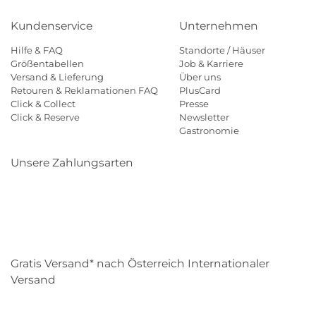
Kundenservice
Unternehmen
Hilfe & FAQ
Standorte / Häuser
Größentabellen
Job & Karriere
Versand & Lieferung
Über uns
Retouren & Reklamationen FAQ
PlusCard
Click & Collect
Presse
Click & Reserve
Newsletter
Gastronomie
Unsere Zahlungsarten
Klarna
Paypal
Mastercard
Visa
Diners
Eps
Shop
Applepay
Amazon
Gratis Versand* nach Österreich Internationaler
Versand