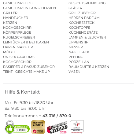
GESICHTSPFLEGE
GESICHTSREINIGUNG
GESICHTSREINIGUNG HERREN
GLÄSER
GRILLER
GRILLZUBEHÖR
HANDTÜCHER
HERREN PARFUM
KERZEN
KOCHBESTECK
KOCHGESCHIRR
KOCHTÖPFE
KÖRPERPFLEGE
KÜCHENGERÄTE
KUGELSCHREIBER
LAMPEN & LEUCHTEN
LEINTÜCHER & BETTLAKEN
LIPPENSTIFT
LIPPEN MAKE UP
MESSER
MÖBEL
NAGELLACK
UNISEX PARFUMS
PEELING
KOCHGESCHIRR
PORZELLAN
RASIERER & RASUR ZUBEHÖR
RAUMDÜFTE & KERZEN
TEINT | GESICHTS MAKE UP
VASEN
Hilfe & Kontakt
Mo.–Fr. 9:30 bis 18:30 Uhr
Sa. 9:30 bis 18:00 Uhr
Telefonnummer:
+ 43 316 / 870-0