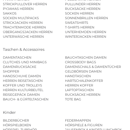
STRICKPULLOVER HERREN
PULLUNDER HERREN
PYJAMAS HERREN
RUCKSÄCKE HERREN
SAKKOS
SOCKEN HERREN
SOCKEN MULTIPACKS
SONNENBRILLEN HERREN
STRICKJACKEN HERREN
SWEATSHIRTS
TRACHTENMODE HERREN
T-SHIRTS HERREN
ÜBERGANGSJACKEN HERREN
UNTERHEMDEN HERREN
UNTERWÄSCHE HERREN
WINTERJACKEN HERREN
Taschen & Accessoires
DAMENTASCHEN
BAUCHTASCHEN DAMEN
CLUTCHES UND MINIBAGS
CROSSBODY BAGS
DAMENRUCKSÄCKE
DAMENSCHALS & DAMENTÜCHER
SHOPPER
GELDBÖRSEN DAMEN
HANDSCHUHE DAMEN
HANDTASCHEN
HERREN REISETASCHEN
HARTSCHALENKOFFER
KOFFER UND TROLLEYS
HERREN KOFFER
HERREN KULTURBEUTEL
LAPTOPTASCHEN
REISEGEPÄCK DAMEN
RUCKSÄCKE HERREN
BAUCH- & GÜRTELTASCHEN
TOTE BAG
Kinder
BILDERBÜCHER
FEDERMAPPEN
HÖRSPIELBOXEN
HÖRSPIELE & FIGUREN
HÖRSPIEL ZUBEHÖR
JAUSENBOX & KINDER LUNCHBOX