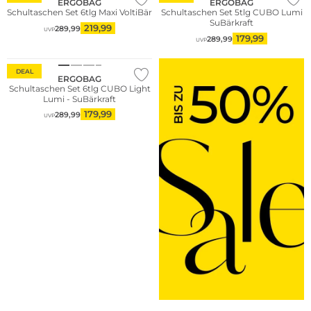
ERGOBAG
ERGOBAG
Schultaschen Set 6tlg Maxi VoltiBär
Schultaschen Set 5tlg CUBO Lumi
SuBärkraft
219,99
289,99
UVP
179,99
289,99
UVP
Nachhaltig
DEAL
ERGOBAG
Schultaschen Set 6tlg CUBO Light
Lumi - SuBärkraft
179,99
289,99
UVP
Nachhaltig