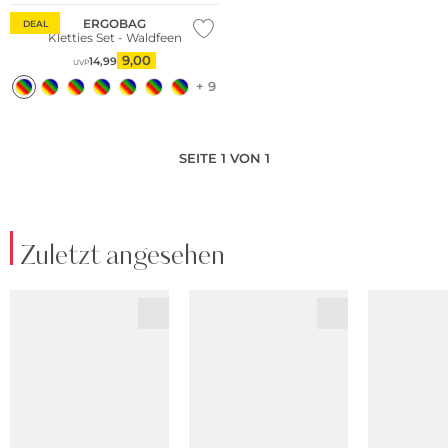
ERGOBAG
DEAL
Kletties Set - Waldfeen
9,00
14,99
UVP
+ 9
SEITE 1 VON 1
Zuletzt angesehen