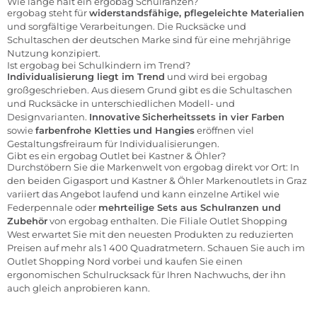
Wie lange hält ein ergobag Schulranzen?
ergobag steht für
widerstandsfähige, pflegeleichte Materialien
und sorgfältige Verarbeitungen. Die Rucksäcke und
Schultaschen der deutschen Marke sind für eine mehrjährige
Nutzung konzipiert.
Ist ergobag bei Schulkindern im Trend?
Individualisierung liegt im Trend
und wird bei ergobag
großgeschrieben. Aus diesem Grund gibt es die Schultaschen
und Rucksäcke in unterschiedlichen Modell- und
Designvarianten.
Innovative
Sicherheitssets in vier Farben
sowie
farbenfrohe Kletties
und Hangies
eröffnen viel
Gestaltungsfreiraum für Individualisierungen.
Gibt es ein ergobag Outlet bei Kastner & Öhler?
Durchstöbern Sie die Markenwelt von ergobag direkt vor Ort: In
den beiden Gigasport und Kastner & Öhler Markenoutlets in Graz
variiert das Angebot laufend und kann einzelne Artikel wie
Federpennale oder
mehrteilige Sets aus Schulranzen und
Zubehör
von ergobag enthalten. Die Filiale
Outlet Shopping
West
erwartet Sie mit den neuesten Produkten zu reduzierten
Preisen auf mehr als 1 400 Quadratmetern. Schauen Sie auch im
Outlet Shopping Nord
vorbei und kaufen Sie einen
ergonomischen Schulrucksack für Ihren Nachwuchs, der ihn
auch gleich anprobieren kann.