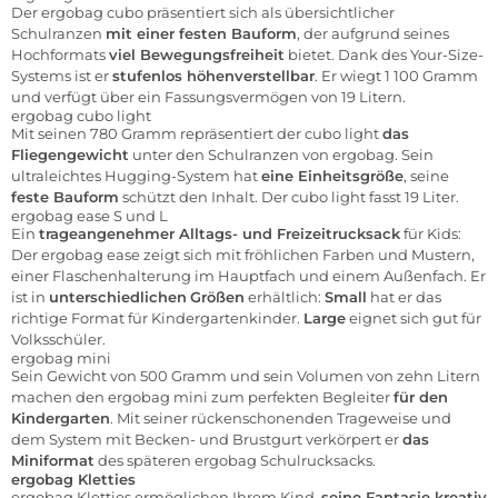
Der ergobag cubo präsentiert sich als übersichtlicher
Schulranzen
mit einer festen Bauform
, der aufgrund seines
Hochformats
viel Bewegungsfreiheit
bietet. Dank des Your-Size-
Systems ist er
stufenlos höhenverstellbar
. Er wiegt 1 100 Gramm
und verfügt über ein Fassungsvermögen von 19 Litern.
ergobag cubo light
Mit seinen 780 Gramm repräsentiert der cubo light
das
Fliegengewicht
unter den Schulranzen von ergobag. Sein
ultraleichtes Hugging-System hat
eine Einheitsgröße
, seine
feste Bauform
schützt den Inhalt. Der cubo light fasst 19 Liter.
ergobag ease S und L
Ein
trageangenehmer Alltags- und Freizeitrucksack
für Kids:
Der ergobag ease zeigt sich mit fröhlichen Farben und Mustern,
einer Flaschenhalterung im Hauptfach und einem Außenfach. Er
ist in
unterschiedlichen
Größen
erhältlich:
Small
hat er das
richtige Format für Kindergartenkinder.
Large
eignet sich gut für
Volksschüler.
ergobag mini
Sein Gewicht von 500 Gramm und sein Volumen von zehn Litern
machen den ergobag mini zum perfekten Begleiter
für den
Kindergarten
. Mit seiner rückenschonenden Trageweise und
dem System mit Becken- und Brustgurt verkörpert er
das
Miniformat
des späteren ergobag Schulrucksacks.
ergobag Kletties
ergobag Kletties ermöglichen Ihrem Kind,
seine Fantasie kreativ