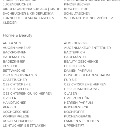
JUGENDBÜCHER
KINDERBÜCHER
KINDERGARTENRUCKSACK | KINDERGARTENBEUTEL
KUSCHELTIERE
SACHBÜCHER & KINDERLEXIKA
SCHULTASCHEN
TURNBEUTEL & SPORTTASCHEN
WEIHNACHTSKINDERBÜCHER
KLEIDER
Home & Beauty
AFTER SUN
AUGENCREME
AUGEN MAKE UP
AUGENMAKEUP ENTFERNER
BACKFORMEN
BADTEPPICH
BADEMATTEN
BADEMÄNTEL
BADEZIMMER
BEAUTY GESCHENKE
BESTECK
BETTDECKEN
BETTWÄSCHE
DAMEN PARFUM
DEO & DEODORANTS
DUSCHGEL & BADESCHAUM
GÄSTETÜCHER
FÜR SIE
GESICHTSCREME
GESICHTSCREME HERREN
GESICHTSPFLEGE
GESICHTSREINIGUNG
GESICHTSREINIGUNG HERREN
GLÄSER
GRILLER
GRILLZUBEHÖR
HANDTÜCHER
HERREN PARFUM
KERZEN
KOCHBESTECK
KOCHGESCHIRR
KOCHTÖPFE
KÖRPERPFLEGE
KÜCHENGERÄTE
KUGELSCHREIBER
LAMPEN & LEUCHTEN
LEINTÜCHER & BETTLAKEN
LIPPENSTIFT