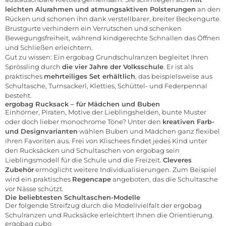
leichten Alurahmen und atmungsaktiven Polsterungen
an den
Rücken und schonen ihn dank verstellbarer, breiter Beckengurte.
Brustgurte verhindern ein Verrutschen und schenken
Bewegungsfreiheit, während kindgerechte Schnallen das Öffnen
und Schließen erleichtern.
Gut zu wissen: Ein ergobag Grundschulranzen begleitet Ihren
Sprössling durch
die vier Jahre der Volksschule
. Er ist als
praktisches
mehrteiliges Set erhältlich
, das beispielsweise aus
Schultasche, Turnsackerl, Kletties, Schüttel- und Federpennal
besteht.
ergobag Rucksack – für Mädchen und Buben
Einhörner, Piraten, Motive der Lieblingshelden, bunte Muster
oder doch lieber monochrome Töne? Unter den
kreativen Farb-
und Designvarianten
wählen Buben und Mädchen ganz flexibel
ihren Favoriten aus. Frei von Klischees findet jedes Kind unter
den Rucksäcken und Schultaschen von ergobag sein
Lieblingsmodell für die Schule und die Freizeit.
Cleveres
Zubehör
ermöglicht weitere Individualisierungen. Zum Beispiel
wird ein praktisches
Regencape
angeboten, das die Schultasche
vor Nässe schützt.
Die beliebtesten Schultaschen-Modelle
Der folgende Streifzug durch die Modellvielfalt der ergobag
Schulranzen und Rucksäcke erleichtert Ihnen die Orientierung.
ergobag cubo