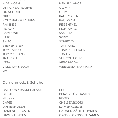
MOS MOSH
NEW BALANCE
OFFICINE CREATIVE
OLYMP
ON SCHUHE
ONLY
OPUS
PAUL GREEN
POLO RALPH LAUREN
RAGWEAR
RAINKISS
REISENTHEL
REPLAY
RICHROYAL
SAMSONITE
SANETTA
SATCH
SKINY
SMEG
SOMEDAY
STEP BY STEP
TOM FORD
TOM TAILOR
TOMMY HILFIGER
TOMMY JEANS
TONIES
TRIUMPH
VEE COLLECTIVE
VEJA
VERO MODA
VILLEROY & BOCH
WEEKEND MAX MARA
WMF
Damenmode & Schuhe
BALLOON / BARREL JEANS
BHS
BIKINIS
BLAZER FÜR DAMEN
BLUSEN
BOOTS
CAPES
CHELSEABOOTS
DAMENHOSEN
DAMENKLEIDER
DAMENPULLOVER
DAUNENMÄNTEL DAMEN
DIRNDLBLUSEN
GROSSE GRÖSSEN DAMEN