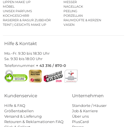
LIPPEN MAKE UP
MESSER
MÖBEL
NAGELLACK
UNISEX PARFUMS
PEELING
KOCHGESCHIRR
PORZELLAN
RASIERER & RASUR ZUBEHÖR
RAUMDÜFTE & KERZEN
TEINT | GESICHTS MAKE UP
VASEN
Hilfe & Kontakt
Mo.–Fr. 9:30 bis 18:30 Uhr
Sa. 9:30 bis 18:00 Uhr
Telefonnummer:
+ 43 316 / 870-0
Kundenservice
Unternehmen
Hilfe & FAQ
Standorte / Häuser
Größentabellen
Job & Karriere
Versand & Lieferung
Über uns
Retouren & Reklamationen FAQ
PlusCard
Click & Collect
Presse