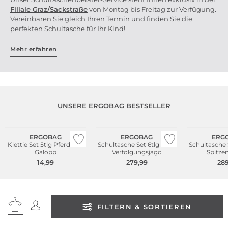
Filiale Graz/Sackstr
aße
von Montag bis Freitag zur Verfügung.
Vereinbaren Sie gleich Ihren Termin und finden Sie die
perfekten Schultasche für Ihr Kind!
Mehr erfahren
UNSERE ERGOBAG BESTSELLER
Nachhaltig
Nachhaltig
Nachhaltig
ERGOBAG
ERGOBAG
ERG
Klettie Set 5tlg Pferde im
Schultasche Set 6tlg Pack
Schultasche 
Galopp
Verfolgungsjagd
Spitzen
14,99
279,99
289
FILTERN & SORTIEREN