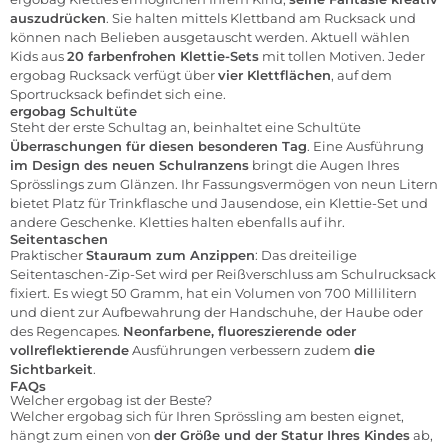
auszudrücken
. Sie halten mittels Klettband am Rucksack und
können nach Belieben ausgetauscht werden. Aktuell wählen
Kids aus
20 farbenfrohen Klettie-Sets
mit tollen Motiven. Jeder
ergobag Rucksack verfügt über
vier Klettflächen
, auf dem
Sportrucksack befindet sich eine.
ergobag Schultüte
Steht der erste Schultag an, beinhaltet eine Schultüte
Überraschungen für diesen besonderen Tag
. Eine Ausführung
im Design des neuen Schulranzens
bringt die Augen Ihres
Sprösslings zum Glänzen. Ihr Fassungsvermögen von neun Litern
bietet Platz für Trinkflasche und Jausendose, ein Klettie-Set und
andere Geschenke. Kletties halten ebenfalls auf ihr.
Seitentaschen
Praktischer
Stauraum zum Anzippen
: Das dreiteilige
Seitentaschen-Zip-Set wird per Reißverschluss am Schulrucksack
fixiert. Es wiegt 50 Gramm, hat ein Volumen von 700 Millilitern
und dient zur Aufbewahrung der Handschuhe, der Haube oder
des Regencapes.
Neonfarbene, fluoreszierende oder
vollreflektierende
Ausführungen verbessern zudem
die
Sichtbarkeit
.
FAQs
Welcher ergobag ist der Beste?
Welcher ergobag sich für Ihren Sprössling am besten eignet,
hängt zum einen von
der Größe und der Statur Ihres Kindes
ab,