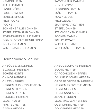
HEMDBLUSEN
JACKEN FÜR DAMEN
JEANS DAMEN
KURZE RÖCKE
LANGE RÖCKE
LEGGINGS DAMEN
LOUNGEWEAR
MÄNTEL DAMEN
MARLENEHOSE
MAXIKLEIDER
MIDI RÖCKE
MIDIKLEIDER
RÖCKE
SHAPEWEAR DAMEN
SONNENBRILLEN DAMEN
STIEFEL DAMEN
STIEFELETTEN FÜR DAMEN
STRICKJACKEN DAMEN
SWEATSHIRTS FÜR DAMEN
SOCKEN DAMEN
DIRNDL & TRACHTENKLEIDER
TRENCHCOATS
T-SHIRTS DAMEN
WIDELEG JEANS
WINTERJACKEN DAMEN
WOLLMÄNTEL DAMEN
Herrenmode & Schuhe
ANZÜGE & SMOKINGS
ANZUGSSCHUHE HERREN
BLOUSON HERREN
BOOTS HERREN
BOXERSHORTS
CARGOHOSEN HERREN
CHINOS HERREN
DAUNENJACKEN HERREN
GILETS HERREN
GROSSE GRÖSSEN HERREN
HERREN BUSINESSHEMDEN
HERREN FREIZEITHEMDEN
HERREN HEMDEN
HERRENHOSEN
HERRENJACKEN
HERRENSNEAKER
HOODIES HERREN
JEANS HERREN
LEDERHOSEN
LEDERJACKEN HERREN
MÄNTEL HERREN
OVERSHIRTS HERREN
PARKA HERREN
POLOSHIRTS HERREN