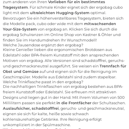
zum anderen von Ihren
Vorlieben für ein bestimmtes
Tragesystem
. Für schmale Kinder eignet sich der ergobag cubo
light mit dem
ultraleichten Hugging-System
optimal.
Bevorzugen Sie ein höhenverstellbares Tragesystem, bieten sich
die Modelle pack, cubo oder wide mit dem
mitwachsenden
Your-Size-System
von ergobag an. Klicken Sie sich durch die
ergobag Schulranzen im Online Shop von Kastner & Öhler und
finden Sie im Handumdrehen Ihr Wunschmodell!
Welche Jausendose ergänzt den ergobag?
Kleine Genießer lieben die ergonomischen Brotdosen aus
Edelstahl oder BPA-freiem Kunststoff mit den ansprechenden
Motiven von ergobag. Alle Versionen sind schadstofffrei, geruchs-
und geschmacksneutral ausgeführt. Sie weisen ein
Trennfach für
Obst und Gemüse
auf und eignen sich für die Reinigung im
Geschirrspüler. Modelle aus Edelstahl sind zudem stapelbar.
Welche Trinkflasche passt in den ergobag?
Die nachhaltigen Trinkflaschen von ergobag bestehen aus BPA-
freiem Kunststoff oder Edelstahl. Sie erfreuen mit attraktiven
Designs und liegen gut in der Hand. Mit ihrem Volumen von 500
Millilitern passen sie perfekt
in die Frontfächer
der Schultaschen.
Auslaufsicher, schadstofffrei
, geruchs- und geschmacksneutral,
eignen sie sich für kalte, heiße sowie schwach
kohlensäurehaltige Getränke. Ihre Reinigung erfolgt
unkompliziert in der Spülmaschine.