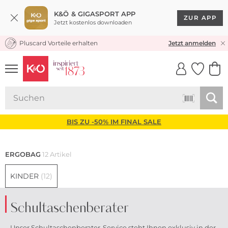
K&Ö & GIGASPORT APP
ZUR APP
Jetzt kostenlos downloaden
Pluscard Vorteile erhalten
KOSTENLOSER VERSAND* & RÜCKVERSAND
Jetzt anmelden
UNSERE APP
CLICK &
CLICK &
COLLECT
RESERVE
BIS ZU -50% IM FINAL SALE
ERGOBAG
12 Artikel
KINDER
(12)
Schultaschenberater
Unser Schultaschenberater-Service steht Ihnen exklusiv in der