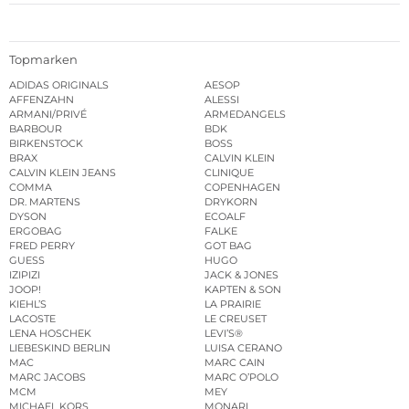
Topmarken
ADIDAS ORIGINALS
AESOP
AFFENZAHN
ALESSI
ARMANI/PRIVÉ
ARMEDANGELS
BARBOUR
BDK
BIRKENSTOCK
BOSS
BRAX
CALVIN KLEIN
CALVIN KLEIN JEANS
CLINIQUE
COMMA
COPENHAGEN
DR. MARTENS
DRYKORN
DYSON
ECOALF
ERGOBAG
FALKE
FRED PERRY
GOT BAG
GUESS
HUGO
IZIPIZI
JACK & JONES
JOOP!
KAPTEN & SON
KIEHL’S
LA PRAIRIE
LACOSTE
LE CREUSET
LENA HOSCHEK
LEVI’S®
LIEBESKIND BERLIN
LUISA CERANO
MAC
MARC CAIN
MARC JACOBS
MARC O’POLO
MCM
MEY
MICHAEL KORS
MONARI