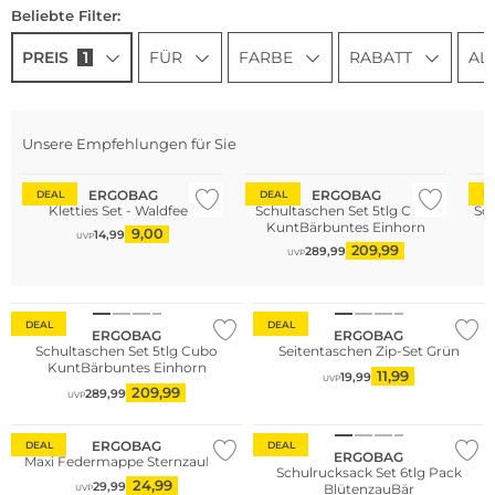
Beliebte Filter:
PREIS
1
FÜR
FARBE
RABATT
AL
Unsere Empfehlungen für Sie
Nachhaltig
Nachhaltig
Na
ERGOBAG
ERGOBAG
DEAL
DEAL
D
Kletties Set - Waldfeen
Schultaschen Set 5tlg Cubo
Sch
KuntBärbuntes Einhorn
9,00
14,99
UVP
209,99
289,99
UVP
Nachhaltig
Nachhaltig
DEAL
DEAL
ERGOBAG
ERGOBAG
Schultaschen Set 5tlg Cubo
Seitentaschen Zip-Set Grün
KuntBärbuntes Einhorn
11,99
19,99
UVP
209,99
289,99
UVP
Nachhaltig
Nachhaltig
ERGOBAG
DEAL
DEAL
ERGOBAG
Maxi Federmappe SternzauBär
Schulrucksack Set 6tlg Pack
24,99
29,99
BlütenzauBär
UVP