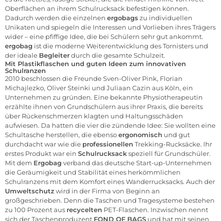
Oberflächen an ihrem Schulrucksack befestigen können.
Dadurch werden die einzelnen
ergobags
zu individuellen
Unikaten und spiegeln die Interessen und Vorlieben ihres Trägers
wider – eine pfiffige Idee, die bei Schülern sehr gut ankommt.
ergobag
ist die moderne Weiterentwicklung des Tornisters und
der ideale
Begleiter
durch die gesamte Schulzeit.
Mit Plastikflaschen und guten Ideen zum innovativen
Schulranzen
2010 beschlossen die Freunde Sven-Oliver Pink, Florian
Michajlezko, Oliver Steinki und Juliaan Cazin aus Köln, ein
Unternehmen zu gründen. Eine bekannte Physiotherapeutin
erzählte ihnen von Grundschülern aus ihrer Praxis, die bereits
über Rückenschmerzen klagten und Haltungsschäden
aufwiesen. Da hatten die vier die zündende Idee: Sie wollten eine
Schultasche herstellen, die ebenso
ergonomisch
und gut
durchdacht war wie die
professionellen
Trekking-Rucksäcke. Ihr
erstes Produkt war ein
Schulrucksack
speziell für Grundschüler.
Mit dem
Ergobag
verband das deutsche Start-up-Unternehmen
die Geräumigkeit und Stabilität eines herkömmlichen
Schulranzens mit dem Komfort eines Wanderrucksacks. Auch der
Umweltschutz
wird in der Firma von Beginn an
großgeschrieben. Denn die Taschen und Tragesysteme bestehen
zu 100 Prozent aus
recycelten
PET-Flaschen. Inzwischen nennt
sich der Taschenproduzent
FOND OF BAGS
und hat mit seinen