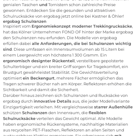
genialen Taschen
und
Tornistern schon zahlreiche Preise
gewonnen. Entdecken Sie die gesunden und attraktiven
Schulrucksäcke von ergobag jetzt online bei Kastner & Öhler!
ergobag Schulranzen
Inspiriert vom
Ergonomiekonzept moderner Trekkingrucksäcke
,
hat das Kölner Unternehmen FOND OF hinter der Marke ergobag
den Schulranzen neu erfunden. Die Modelle von ergobag
erfüllen dabei
alle Anforderungen, die bei Schulranzen wichtig
sind
. Diese umfassen ein Innenraumvolumen ab 15 Litern bei
einem Leergewicht von höchstens 1 300 Gramm. Ein
ergonomisch designter Rückenteil
, verstellbare gepolsterte
Schulterträger und ein breiter Griff sorgen für Tragekomfort, ein
Brustgurt gewährleistet Stabilität. Die Gewichtsverteilung
optimiert
ein Beckengurt
, mehrere Fächer ermöglichen das
Tragen schwerer Bücher nah am Körper. Reflektoren erhöhen die
Sichtbarkeit und damit die Sicherheit.
Darüber hinaus zeichnen sich Schulranzen und Rucksäcke von
ergobag durch
innovative Details
aus, die jeder Modellvariante
Einzigartigkeit verleihen. Mit vergleichsweise
starrer Außenhülle
schützen
Schulranzen
den Innenraum, die
flexiblen
Schulrucksäcke
verteilen das Gewicht optimal. Alle Modelle
haben ergonomische Rückensysteme, nachhaltige Materialien
aus recycelten PET-Flaschen, Reflektoren an allen Seiten und
austauschbare Kletties gemeinsam. Sie schmiegen sich
mit