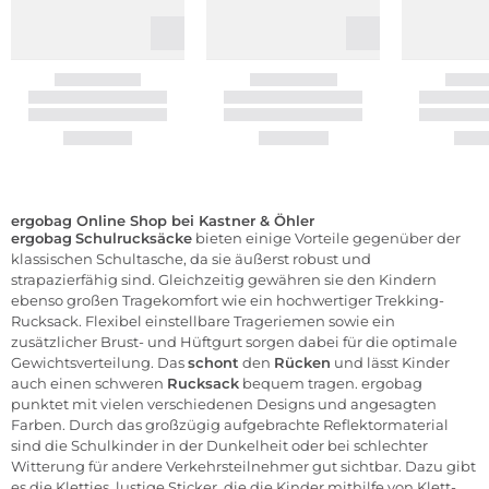
ergobag Online Shop bei Kastner & Öhler
ergobag
Schulrucksäcke
bieten einige Vorteile gegenüber der
klassischen Schultasche, da sie äußerst robust und
strapazierfähig sind. Gleichzeitig gewähren sie den Kindern
ebenso großen Tragekomfort wie ein hochwertiger Trekking-
Rucksack. Flexibel einstellbare Trageriemen sowie ein
zusätzlicher Brust- und Hüftgurt sorgen dabei für die optimale
Gewichtsverteilung. Das
schont
den
Rücken
und lässt Kinder
auch einen schweren
Rucksack
bequem tragen. ergobag
punktet mit vielen verschiedenen Designs und angesagten
Farben. Durch das großzügig aufgebrachte Reflektormaterial
sind die Schulkinder in der Dunkelheit oder bei schlechter
Witterung für andere Verkehrsteilnehmer gut sichtbar. Dazu gibt
es die Kletties, lustige Sticker, die die Kinder mithilfe von Klett-