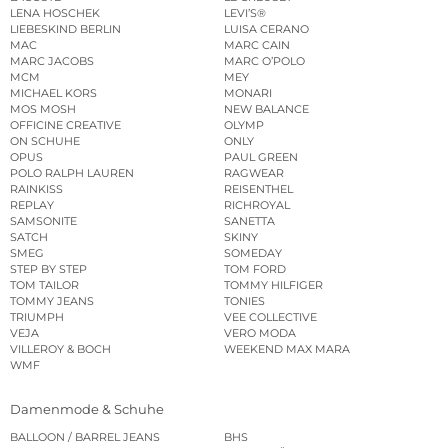
LENA HOSCHEK
LEVI’S®
LIEBESKIND BERLIN
LUISA CERANO
MAC
MARC CAIN
MARC JACOBS
MARC O’POLO
MCM
MEY
MICHAEL KORS
MONARI
MOS MOSH
NEW BALANCE
OFFICINE CREATIVE
OLYMP
ON SCHUHE
ONLY
OPUS
PAUL GREEN
POLO RALPH LAUREN
RAGWEAR
RAINKISS
REISENTHEL
REPLAY
RICHROYAL
SAMSONITE
SANETTA
SATCH
SKINY
SMEG
SOMEDAY
STEP BY STEP
TOM FORD
TOM TAILOR
TOMMY HILFIGER
TOMMY JEANS
TONIES
TRIUMPH
VEE COLLECTIVE
VEJA
VERO MODA
VILLEROY & BOCH
WEEKEND MAX MARA
WMF
Damenmode & Schuhe
BALLOON / BARREL JEANS
BHS