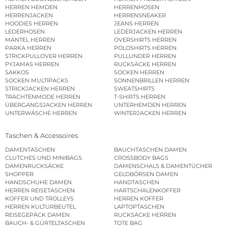
HERREN HEMDEN
HERRENHOSEN
HERRENJACKEN
HERRENSNEAKER
HOODIES HERREN
JEANS HERREN
LEDERHOSEN
LEDERJACKEN HERREN
MÄNTEL HERREN
OVERSHIRTS HERREN
PARKA HERREN
POLOSHIRTS HERREN
STRICKPULLOVER HERREN
PULLUNDER HERREN
PYJAMAS HERREN
RUCKSÄCKE HERREN
SAKKOS
SOCKEN HERREN
SOCKEN MULTIPACKS
SONNENBRILLEN HERREN
STRICKJACKEN HERREN
SWEATSHIRTS
TRACHTENMODE HERREN
T-SHIRTS HERREN
ÜBERGANGSJACKEN HERREN
UNTERHEMDEN HERREN
UNTERWÄSCHE HERREN
WINTERJACKEN HERREN
Taschen & Accessoires
DAMENTASCHEN
BAUCHTASCHEN DAMEN
CLUTCHES UND MINIBAGS
CROSSBODY BAGS
DAMENRUCKSÄCKE
DAMENSCHALS & DAMENTÜCHER
SHOPPER
GELDBÖRSEN DAMEN
HANDSCHUHE DAMEN
HANDTASCHEN
HERREN REISETASCHEN
HARTSCHALENKOFFER
KOFFER UND TROLLEYS
HERREN KOFFER
HERREN KULTURBEUTEL
LAPTOPTASCHEN
REISEGEPÄCK DAMEN
RUCKSÄCKE HERREN
BAUCH- & GÜRTELTASCHEN
TOTE BAG