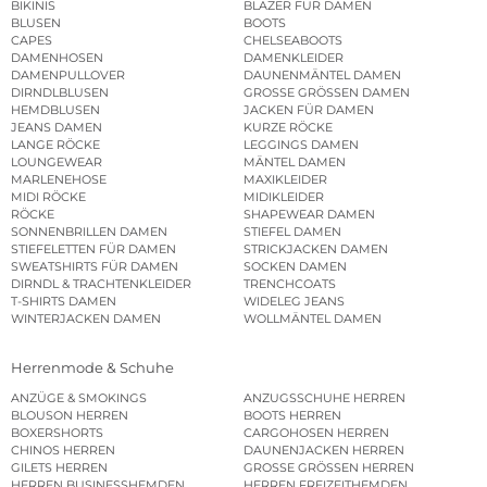
BIKINIS
BLAZER FÜR DAMEN
BLUSEN
BOOTS
CAPES
CHELSEABOOTS
DAMENHOSEN
DAMENKLEIDER
DAMENPULLOVER
DAUNENMÄNTEL DAMEN
DIRNDLBLUSEN
GROSSE GRÖSSEN DAMEN
HEMDBLUSEN
JACKEN FÜR DAMEN
JEANS DAMEN
KURZE RÖCKE
LANGE RÖCKE
LEGGINGS DAMEN
LOUNGEWEAR
MÄNTEL DAMEN
MARLENEHOSE
MAXIKLEIDER
MIDI RÖCKE
MIDIKLEIDER
RÖCKE
SHAPEWEAR DAMEN
SONNENBRILLEN DAMEN
STIEFEL DAMEN
STIEFELETTEN FÜR DAMEN
STRICKJACKEN DAMEN
SWEATSHIRTS FÜR DAMEN
SOCKEN DAMEN
DIRNDL & TRACHTENKLEIDER
TRENCHCOATS
T-SHIRTS DAMEN
WIDELEG JEANS
WINTERJACKEN DAMEN
WOLLMÄNTEL DAMEN
Herrenmode & Schuhe
ANZÜGE & SMOKINGS
ANZUGSSCHUHE HERREN
BLOUSON HERREN
BOOTS HERREN
BOXERSHORTS
CARGOHOSEN HERREN
CHINOS HERREN
DAUNENJACKEN HERREN
GILETS HERREN
GROSSE GRÖSSEN HERREN
HERREN BUSINESSHEMDEN
HERREN FREIZEITHEMDEN