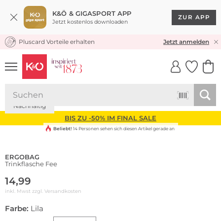
K&Ö & GIGASPORT APP
ZUR APP
Jetzt kostenlos downloaden
Pluscard Vorteile erhalten
KOSTENLOSER VERSAND* & RÜCKVERSAND
Jetzt anmelden
UNSERE APP
CLICK &
CLICK &
COLLECT
RESERVE
Nachhaltig
BIS ZU -50% IM FINAL SALE
Beliebt!
14 Personen sehen sich diesen Artikel gerade an
ERGOBAG
Trinkflasche Fee
14,99
inkl. Mwst zzgl.
Versandkosten
Farbe:
Lila