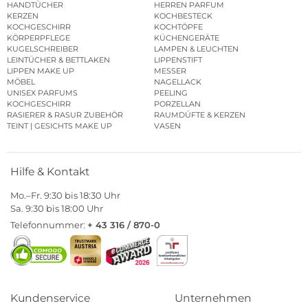
HANDTÜCHER
HERREN PARFUM
KERZEN
KOCHBESTECK
KOCHGESCHIRR
KOCHTÖPFE
KÖRPERPFLEGE
KÜCHENGERÄTE
KUGELSCHREIBER
LAMPEN & LEUCHTEN
LEINTÜCHER & BETTLAKEN
LIPPENSTIFT
LIPPEN MAKE UP
MESSER
MÖBEL
NAGELLACK
UNISEX PARFUMS
PEELING
KOCHGESCHIRR
PORZELLAN
RASIERER & RASUR ZUBEHÖR
RAUMDÜFTE & KERZEN
TEINT | GESICHTS MAKE UP
VASEN
Hilfe & Kontakt
Mo.–Fr. 9:30 bis 18:30 Uhr
Sa. 9:30 bis 18:00 Uhr
Telefonnummer:
+ 43 316 / 870-0
Kundenservice
Unternehmen