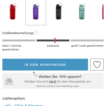
Größenbeurteilung:
?
klein / schmal
passend
groß / weit geschnitten
geschnitten
IN DEN WARENKORB
Wollen Sie -10% sparen?
Melden Sie sich
jetzt
für den Newsletter an.
Beachten Sie die Gutscheinbedingungen.
Lieferoption:
Click & Reserve