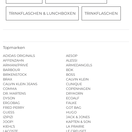
TRINKFLASCHEN & LUNCHBOXEN
TRINKFLASCHEN
Topmarken
ADIDAS ORIGINALS
AESOP
AFFENZAHN
ALESSI
ARMANI/PRIVÉ
ARMEDANGELS
BARBOUR
BDK
BIRKENSTOCK
BOSS
BRAX
CALVIN KLEIN
CALVIN KLEIN JEANS
CLINIQUE
COMMA
COPENHAGEN
DR. MARTENS
DRYKORN
DYSON
ECOALF
ERGOBAG
FALKE
FRED PERRY
GOT BAG
GUESS
HUGO
IZIPIZI
JACK & JONES
JOOP!
KAPTEN & SON
KIEHL’S
LA PRAIRIE
LACOSTE
LE CREUSET