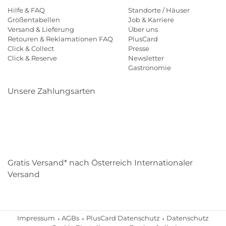
Hilfe & FAQ
Standorte / Häuser
Größentabellen
Job & Karriere
Versand & Lieferung
Über uns
Retouren & Reklamationen FAQ
PlusCard
Click & Collect
Presse
Click & Reserve
Newsletter
Gastronomie
Unsere Zahlungsarten
Klarna
Paypal
Mastercard
Visa
Diners
Eps
Shop
Applepay
Amazon
Gratis Versand* nach Österreich Internationaler
Versand
Impressum
AGBs
PlusCard Datenschutz
Datenschutz