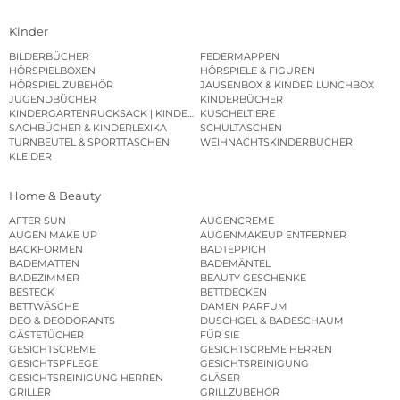
Kinder
BILDERBÜCHER
FEDERMAPPEN
HÖRSPIELBOXEN
HÖRSPIELE & FIGUREN
HÖRSPIEL ZUBEHÖR
JAUSENBOX & KINDER LUNCHBOX
JUGENDBÜCHER
KINDERBÜCHER
KINDERGARTENRUCKSACK | KINDERGARTENBEUTEL
KUSCHELTIERE
SACHBÜCHER & KINDERLEXIKA
SCHULTASCHEN
TURNBEUTEL & SPORTTASCHEN
WEIHNACHTSKINDERBÜCHER
KLEIDER
Home & Beauty
AFTER SUN
AUGENCREME
AUGEN MAKE UP
AUGENMAKEUP ENTFERNER
BACKFORMEN
BADTEPPICH
BADEMATTEN
BADEMÄNTEL
BADEZIMMER
BEAUTY GESCHENKE
BESTECK
BETTDECKEN
BETTWÄSCHE
DAMEN PARFUM
DEO & DEODORANTS
DUSCHGEL & BADESCHAUM
GÄSTETÜCHER
FÜR SIE
GESICHTSCREME
GESICHTSCREME HERREN
GESICHTSPFLEGE
GESICHTSREINIGUNG
GESICHTSREINIGUNG HERREN
GLÄSER
GRILLER
GRILLZUBEHÖR