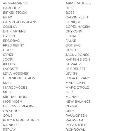
ARMANI/PRIVÉ
ARMEDANGELS
BARBOUR
BDK
BIRKENSTOCK
BOSS
BRAX
CALVIN KLEIN
CALVIN KLEIN JEANS
CLINIQUE
COMMA
COPENHAGEN
DR. MARTENS
DRYKORN
DYSON
ECOALF
ERGOBAG
FALKE
FRED PERRY
GOT BAG
GUESS
HUGO
IZIPIZI
JACK & JONES
JOOP!
KAPTEN & SON
KIEHL’S
LA PRAIRIE
LACOSTE
LE CREUSET
LENA HOSCHEK
LEVI’S®
LIEBESKIND BERLIN
LUISA CERANO
MAC
MARC CAIN
MARC JACOBS
MARC O’POLO
MCM
MEY
MICHAEL KORS
MONARI
MOS MOSH
NEW BALANCE
OFFICINE CREATIVE
OLYMP
ON SCHUHE
ONLY
OPUS
PAUL GREEN
POLO RALPH LAUREN
RAGWEAR
RAINKISS
REISENTHEL
REPLAY
RICHROYAL