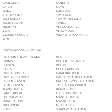
SAMSONITE
SANETTA
SATCH
SKINY
SMEG
SOMEDAY
STEP BY STEP
TOM FORD
TOM TAILOR
TOMMY HILFIGER
TOMMY JEANS
TONIES
TRIUMPH
VEE COLLECTIVE
VEJA
VERO MODA
VILLEROY & BOCH
WEEKEND MAX MARA
WMF
Damenmode & Schuhe
BALLOON / BARREL JEANS
BHS
BIKINIS
BLAZER FÜR DAMEN
BLUSEN
BOOTS
CAPES
CHELSEABOOTS
DAMENHOSEN
DAMENKLEIDER
DAMENPULLOVER
DAUNENMÄNTEL DAMEN
DIRNDLBLUSEN
GROSSE GRÖSSEN DAMEN
HEMDBLUSEN
JACKEN FÜR DAMEN
JEANS DAMEN
KURZE RÖCKE
LANGE RÖCKE
LEGGINGS DAMEN
LOUNGEWEAR
MÄNTEL DAMEN
MARLENEHOSE
MAXIKLEIDER
MIDI RÖCKE
MIDIKLEIDER
RÖCKE
SHAPEWEAR DAMEN