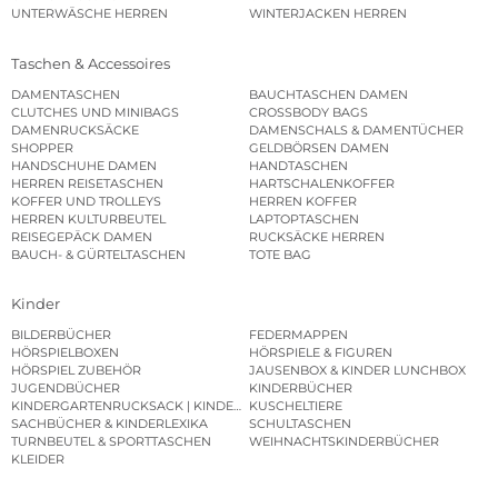
UNTERWÄSCHE HERREN
WINTERJACKEN HERREN
Taschen & Accessoires
DAMENTASCHEN
BAUCHTASCHEN DAMEN
CLUTCHES UND MINIBAGS
CROSSBODY BAGS
DAMENRUCKSÄCKE
DAMENSCHALS & DAMENTÜCHER
SHOPPER
GELDBÖRSEN DAMEN
HANDSCHUHE DAMEN
HANDTASCHEN
HERREN REISETASCHEN
HARTSCHALENKOFFER
KOFFER UND TROLLEYS
HERREN KOFFER
HERREN KULTURBEUTEL
LAPTOPTASCHEN
REISEGEPÄCK DAMEN
RUCKSÄCKE HERREN
BAUCH- & GÜRTELTASCHEN
TOTE BAG
Kinder
BILDERBÜCHER
FEDERMAPPEN
HÖRSPIELBOXEN
HÖRSPIELE & FIGUREN
HÖRSPIEL ZUBEHÖR
JAUSENBOX & KINDER LUNCHBOX
JUGENDBÜCHER
KINDERBÜCHER
KINDERGARTENRUCKSACK | KINDERGARTENBEUTEL
KUSCHELTIERE
SACHBÜCHER & KINDERLEXIKA
SCHULTASCHEN
TURNBEUTEL & SPORTTASCHEN
WEIHNACHTSKINDERBÜCHER
KLEIDER