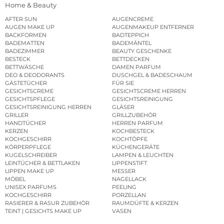
Home & Beauty
AFTER SUN
AUGENCREME
AUGEN MAKE UP
AUGENMAKEUP ENTFERNER
BACKFORMEN
BADTEPPICH
BADEMATTEN
BADEMÄNTEL
BADEZIMMER
BEAUTY GESCHENKE
BESTECK
BETTDECKEN
BETTWÄSCHE
DAMEN PARFUM
DEO & DEODORANTS
DUSCHGEL & BADESCHAUM
GÄSTETÜCHER
FÜR SIE
GESICHTSCREME
GESICHTSCREME HERREN
GESICHTSPFLEGE
GESICHTSREINIGUNG
GESICHTSREINIGUNG HERREN
GLÄSER
GRILLER
GRILLZUBEHÖR
HANDTÜCHER
HERREN PARFUM
KERZEN
KOCHBESTECK
KOCHGESCHIRR
KOCHTÖPFE
KÖRPERPFLEGE
KÜCHENGERÄTE
KUGELSCHREIBER
LAMPEN & LEUCHTEN
LEINTÜCHER & BETTLAKEN
LIPPENSTIFT
LIPPEN MAKE UP
MESSER
MÖBEL
NAGELLACK
UNISEX PARFUMS
PEELING
KOCHGESCHIRR
PORZELLAN
RASIERER & RASUR ZUBEHÖR
RAUMDÜFTE & KERZEN
TEINT | GESICHTS MAKE UP
VASEN