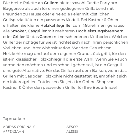
Die breite Palette an
Grillern
bietet sowohl für die Party am
Baggersee als auch für einen gediegenen Grillabend mit
Freunden zu Hause oder eine edle Feier mit köstlichen
Grillspezialitäten ein passendes Modell. Bei Kastner & Öhler
erhalten Sie kleine
Holzkohlegriller
zum Mitnehmen, genauso
wie
Smoker
,
Gasgriller
mit mehreren
Hochleistungsbrennern
oder
Griller
für das
Garen
mit verschiedenen Methoden. Welcher
Griller der richtige für Sie ist, richtet sich nach Ihren persönlichen
Vorlieben und Ihrer Wohnsituation. Wer den Geruch von
Holzkohle mag und auf dem eigenen Grundstück grillt, für den
ist ein klassischer Holzkohlegrill die erste Wahl. Wenn Sie Rauch
vermeiden möchten und es schnell gehen soll, ist ein Gasgrill
eine gute Alternative. Für das Grillen auf dem Balkon, wenn das
Grillen mit Gas oder Holzkohle nicht gestattet ist, empfiehlt sich
ein Infrarotgriller. Entdecken Sie jetzt im
Online Shop
von
Kastner & Öhler den passenden Griller für Ihre Bedürfnisse!
Topmarken
ADIDAS ORIGINALS
AESOP
AFFENZAHN
ALESSI