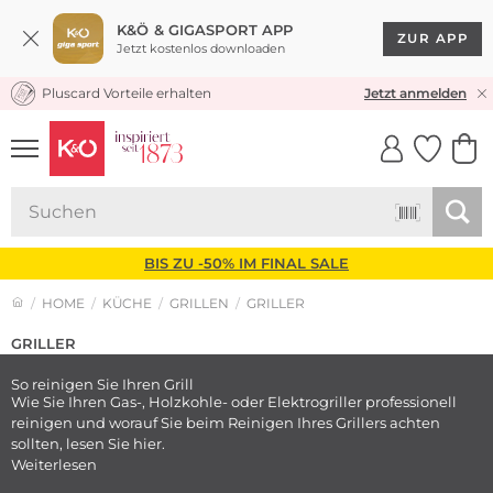
K&Ö & GIGASPORT APP
ZUR APP
Jetzt kostenlos downloaden
Pluscard Vorteile erhalten
KOSTENLOSER VERSAND* & RÜCKVERSAND
Jetzt anmelden
UNSERE APP
CLICK &
CLICK &
COLLECT
RESERVE
BIS ZU -50% IM FINAL SALE
HOME
KÜCHE
GRILLEN
GRILLER
GRILLER
So reinigen Sie Ihren Grill
Wie Sie Ihren Gas-, Holzkohle- oder Elektrogriller professionell
reinigen und worauf Sie beim Reinigen Ihres Grillers achten
sollten, lesen Sie hier.
Weiterlesen