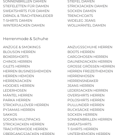
SONNENBRILLEN DAMEN
STIEFEL DAMEN
STIEFELETTEN FÜR DAMEN
STRICKJACKEN DAMEN
SWEATSHIRTS FÜR DAMEN
SOCKEN DAMEN
DIRNDL & TRACHTENKLEIDER
TRENCHCOATS
T-SHIRTS DAMEN
WIDELEG JEANS
WINTERJACKEN DAMEN
WOLLMÄNTEL DAMEN
Herrenmode & Schuhe
ANZÜGE & SMOKINGS
ANZUGSSCHUHE HERREN
BLOUSON HERREN
BOOTS HERREN
BOXERSHORTS
CARGOHOSEN HERREN
CHINOS HERREN
DAUNENJACKEN HERREN
GILETS HERREN
GROSSE GRÖSSEN HERREN
HERREN BUSINESSHEMDEN
HERREN FREIZEITHEMDEN
HERREN HEMDEN
HERRENHOSEN
HERRENJACKEN
HERRENSNEAKER
HOODIES HERREN
JEANS HERREN
LEDERHOSEN
LEDERJACKEN HERREN
MÄNTEL HERREN
OVERSHIRTS HERREN
PARKA HERREN
POLOSHIRTS HERREN
STRICKPULLOVER HERREN
PULLUNDER HERREN
PYJAMAS HERREN
RUCKSÄCKE HERREN
SAKKOS
SOCKEN HERREN
SOCKEN MULTIPACKS
SONNENBRILLEN HERREN
STRICKJACKEN HERREN
SWEATSHIRTS
TRACHTENMODE HERREN
T-SHIRTS HERREN
ÜBERGANGSJACKEN HERREN
UNTERHEMDEN HERREN