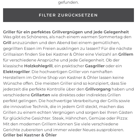
gefunden.
FILTER ZURÜCKSETZEN
Griller für ein perfektes Grillvergnügen und jede Gelegenheit
Was gibt es Schöneres, als nach einem warmen Sommertag den
Grill
anzuzünden und den Abend bei einem gemütlichen,
gegrillten Essen im Freien ausklingen zu lassen? Für die nächste
Grillsaison finden Sie bei Kastner & Öhler eine Vielzahl an
Grillern
für verschiedene Ansprüche und jede Gelegenheit. Ob der
klassische
Holzkohlegrill
,
ein praktischer
Gasgriller
oder ein
Elektrogriller
:
Die hochwertigen Griller von namhaften
Herstellern im Online Shop von Kastner & Öhler lassen keine
Wünsche offen. Die meisten Griller sind so konzipiert, dass Sie
jederzeit die perfekte Kontrolle über den
Grillvorgang
haben und
verschiedene
Grillarten
wie direktes oder indirektes Grillen
perfekt gelingen. Die hochwertige Verarbeitung der Grills sowie
die innovative Technik, die in jedem Grill steckt, machen das
Grillen zu einem echten Vergnügen und sorgen bei Ihren Gästen
für glückliche Gesichter. Steak, Hähnchen, Gemüse oder Pizza:
Mit den modernen Grillern können Sie viele verschiedene
Gerichte zubereiten und immer wieder Neues ausprobieren.
Griller bei Kastner & Öhler