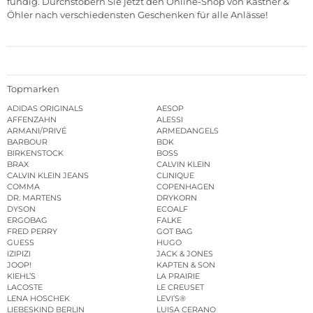
fündig. Durchstöbern Sie jetzt den
Online-Shop
von Kastner &
Öhler nach verschiedensten Geschenken für alle Anlässe!
Topmarken
ADIDAS ORIGINALS
AESOP
AFFENZAHN
ALESSI
ARMANI/PRIVÉ
ARMEDANGELS
BARBOUR
BDK
BIRKENSTOCK
BOSS
BRAX
CALVIN KLEIN
CALVIN KLEIN JEANS
CLINIQUE
COMMA
COPENHAGEN
DR. MARTENS
DRYKORN
DYSON
ECOALF
ERGOBAG
FALKE
FRED PERRY
GOT BAG
GUESS
HUGO
IZIPIZI
JACK & JONES
JOOP!
KAPTEN & SON
KIEHL’S
LA PRAIRIE
LACOSTE
LE CREUSET
LENA HOSCHEK
LEVI’S®
LIEBESKIND BERLIN
LUISA CERANO