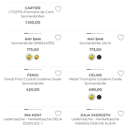
CARTIER
CT0271S Première de Cartier
Sonnenbrillen
1.100,00
RAY BAN
RAY BAN
Sonnenbrille 0RB3447/53
Sonnenbrille JACK
173,00
173,00
FENDI
CELINE
Fendi First Crystal Goldene Ovale
Metal Triomphe Goldene Ovale
Sonnenbrille
Sonnenbrille
420,00
490,00
WE ♡ AUSTRIA
WE ♡ AUSTRIA
INA KENT
JULIA SKERGETH
Ledertasche - Henkeltasche DELA
Ledertasche - Henkeltasche
EDEN ED. 1
HÄNKELTASCHE KLEIN