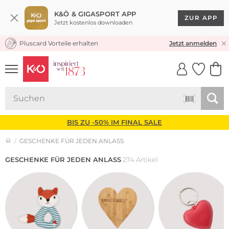
K&Ö & GIGASPORT APP
ZUR APP
Jetzt kostenlos downloaden
Pluscard Vorteile erhalten
★★★★★ 4,8 / 5,0 STERNE
Jetzt anmelden
UNSERE APP
CLICK &
CLICK &
COLLECT
RESERVE
BIS ZU -50% IM FINAL SALE
GESCHENKE FÜR JEDEN ANLASS
GESCHENKE FÜR JEDEN ANLASS
274 Artikel