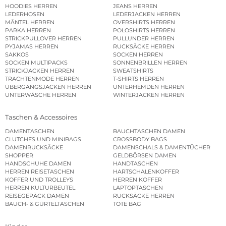
HOODIES HERREN
JEANS HERREN
LEDERHOSEN
LEDERJACKEN HERREN
MÄNTEL HERREN
OVERSHIRTS HERREN
PARKA HERREN
POLOSHIRTS HERREN
STRICKPULLOVER HERREN
PULLUNDER HERREN
PYJAMAS HERREN
RUCKSÄCKE HERREN
SAKKOS
SOCKEN HERREN
SOCKEN MULTIPACKS
SONNENBRILLEN HERREN
STRICKJACKEN HERREN
SWEATSHIRTS
TRACHTENMODE HERREN
T-SHIRTS HERREN
ÜBERGANGSJACKEN HERREN
UNTERHEMDEN HERREN
UNTERWÄSCHE HERREN
WINTERJACKEN HERREN
Taschen & Accessoires
DAMENTASCHEN
BAUCHTASCHEN DAMEN
CLUTCHES UND MINIBAGS
CROSSBODY BAGS
DAMENRUCKSÄCKE
DAMENSCHALS & DAMENTÜCHER
SHOPPER
GELDBÖRSEN DAMEN
HANDSCHUHE DAMEN
HANDTASCHEN
HERREN REISETASCHEN
HARTSCHALENKOFFER
KOFFER UND TROLLEYS
HERREN KOFFER
HERREN KULTURBEUTEL
LAPTOPTASCHEN
REISEGEPÄCK DAMEN
RUCKSÄCKE HERREN
BAUCH- & GÜRTELTASCHEN
TOTE BAG