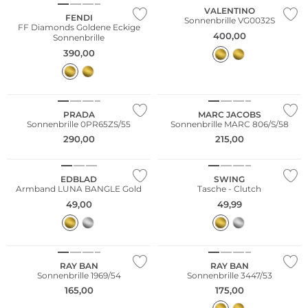
VALENTINO
FENDI
Sonnenbrille VG0032S
FF Diamonds Goldene Eckige
400,00
Sonnenbrille
390,00
PRADA
MARC JACOBS
Sonnenbrille 0PR65ZS/55
Sonnenbrille MARC 806/S/58
290,00
215,00
EDBLAD
SWING
Armband LUNA BANGLE Gold
Tasche - Clutch
49,00
49,99
RAY BAN
RAY BAN
Sonnenbrille 1969/54
Sonnenbrille 3447/53
165,00
175,00