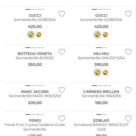
GUCCI
GUCCI
Sonnenbrille GG1805SA
Sonnenbrille GG1805SA
425,00
425,00
BOTTEGA VENETA
MIU MIU
Sonnenbrille BV1012S
Sonnenbrille 0MU52YS/54
350,00
390,00
MARC JACOBS
CARRERA BRILLEN
Sonnenbrille MARC 805/S/59
Sonnenbrille 356/S/56
205,00
165,00
FENDI
EDBLAD
Fendi First Crystal Goldene Ovale
Armband BARLEY BRACELET
Sonnenbrille
Gold
420,00
39,00