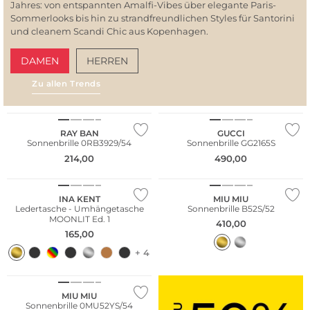
Jahres: von entspannten Amalfi-Vibes über elegante Paris-
Sommerlooks bis hin zu strandfreundlichen Styles für Santorini
und cleanem Scandi Chic aus Kopenhagen.
DAMEN
HERREN
Zu allen Trends
AMALFI VIBES
SAN
Fashion Tipp
RAY BAN
GUCCI
Sonnenbrille 0RB3929/54
Sonnenbrille GG2165S
214,00
490,00
WE ♡ AUSTRIA
INA KENT
MIU MIU
Ledertasche - Umhängetasche
Sonnenbrille B52S/52
MOONLIT Ed. 1
410,00
165,00
+ 4
NEU
MIU MIU
Sonnenbrille 0MU52YS/54