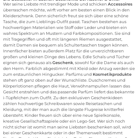
Wer seine Liebste mit trendiger Mode und schicken
Accessoires
überraschen möchte, wirft vorher am besten einen Blick in den
Kleiderschrank. Denn sicherlich freut sie sich über eine schöne
Tasche, die zum Lieblings-Outfit passt. Taschen bestehen aus
hochwertigen Materialien wie Stoff oder Leder und bieten ein
wahres Spektrum an Mustern und Farbkompositionen. Sie sind
mit Tragegriffen und oft mit längeren Riemen ausgestattet,
damit Damen sie bequem als Schultertaschen tragen können.
Innenfächer bieten außerdem Platz für die unverzichtbaren
großen und kleinen Dinge des Lebens. Edle Schals und Tücher
eignen sich genauso als
Geschenk
, sowohl für die
Dame
als auch
den
Herrn.
Farblich abgestimmt mit Kleid oder Anzug werden sie
zum erstaunlichen Hingucker. Parfüms und
Kosmetikprodukte
stehen oft ganz oben auf der Wunschliste. Duschcremes und
Körperlotionen pflegen die Haut, Verwöhnampullen lassen das
Gesicht erstrahlen und das passende Parfüm liefert das bekannte
i-Tüpfelchen zum Outfit. Zu den exklusiven Geschenkideen
zählen hochwertige
Schreibwaren
sowie Reisetaschen und
Kleidung, mit der man auch die längste Flugreise knitterfrei
übersteht.
Kinder
freuen sich über eine neue Spielkonsole,
kreative Gesellschaftsspiele oder ein Lego-Set. Wer sich noch
nicht sicher ist womit man seine Liebsten beschenken soll, wird
bei einer
Geschenkkarte
oder in der
Themenwelt
bestimmt