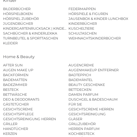
Kinder
BILDERBÜCHER
FEDERMAPPEN
HÖRSPIELBOXEN
HÖRSPIELE & FIGUREN
HÖRSPIEL ZUBEHÖR
JAUSENBOX & KINDER LUNCHBOX
JUGENDBÜCHER
KINDERBÜCHER
KINDERGARTENRUCKSACK | KINDERGARTENBEUTEL
KUSCHELTIERE
SACHBÜCHER & KINDERLEXIKA
SCHULTASCHEN
TURNBEUTEL & SPORTTASCHEN
WEIHNACHTSKINDERBÜCHER
KLEIDER
Home & Beauty
AFTER SUN
AUGENCREME
AUGEN MAKE UP
AUGENMAKEUP ENTFERNER
BACKFORMEN
BADTEPPICH
BADEMATTEN
BADEMÄNTEL
BADEZIMMER
BEAUTY GESCHENKE
BESTECK
BETTDECKEN
BETTWÄSCHE
DAMEN PARFUM
DEO & DEODORANTS
DUSCHGEL & BADESCHAUM
GÄSTETÜCHER
FÜR SIE
GESICHTSCREME
GESICHTSCREME HERREN
GESICHTSPFLEGE
GESICHTSREINIGUNG
GESICHTSREINIGUNG HERREN
GLÄSER
GRILLER
GRILLZUBEHÖR
HANDTÜCHER
HERREN PARFUM
KERZEN
KOCHBESTECK