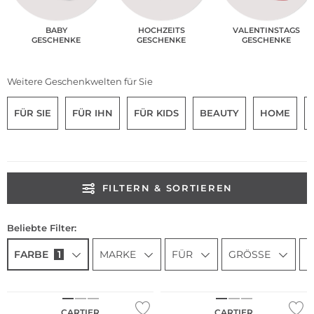
BABY
HOCHZEITS
VALENTINSTAGS
GESCHENKE
GESCHENKE
GESCHENKE
Weitere Geschenkwelten für Sie
FÜR SIE
FÜR IHN
FÜR KIDS
BEAUTY
HOME
FILTERN & SORTIEREN
Beliebte Filter:
FARBE
1
MARKE
FÜR
GRÖSSE
N
CARTIER
CARTIER