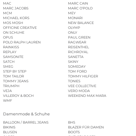
MAC
MARC CAIN
MARC JACOBS
MARC O’POLO
MCM
MEY
MICHAEL KORS
MONARI
MOS MOSH
NEW BALANCE
OFFICINE CREATIVE
OLYMP
ON SCHUHE
ONLY
OPUS
PAUL GREEN
POLO RALPH LAUREN
RAGWEAR
RAINKISS
REISENTHEL
REPLAY
RICHROYAL
SAMSONITE
SANETTA
SATCH
SKINY
SMEG
SOMEDAY
STEP BY STEP
TOM FORD
TOM TAILOR
TOMMY HILFIGER
TOMMY JEANS
TONIES
TRIUMPH
VEE COLLECTIVE
VEJA
VERO MODA
VILLEROY & BOCH
WEEKEND MAX MARA
WMF
Damenmode & Schuhe
BALLOON / BARREL JEANS
BHS
BIKINIS
BLAZER FÜR DAMEN
BLUSEN
BOOTS