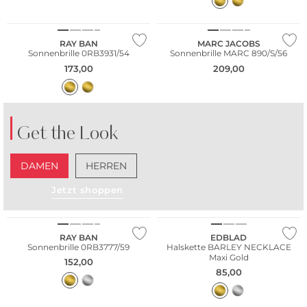
RAY BAN
MARC JACOBS
Sonnenbrille 0RB3931/54
Sonnenbrille MARC 890/S/56
173,00
209,00
Get the Look
DAMEN
HERREN
Jetzt shoppen
RAY BAN
EDBLAD
Sonnenbrille 0RB3777/59
Halskette BARLEY NECKLACE
Maxi Gold
152,00
85,00