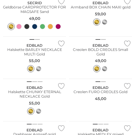
Auch als
SECRID
EDBLAD
Geldbörse CARDPROTECTOR FOR
Armband BOX CHAIN MAXI gold
digitale
MAGSAFE Sand
59,00
Geschenkkarte
49,00
erhältlich
Mehr erfahren
EDBLAD
EDBLAD
Halskette BARLEY NECKLACE
Creolen BOLD CREOLES Small
MULTI Gold
Gold
55,00
49,00
EDBLAD
EDBLAD
Halskette CHUNKY ETERNAL
Creolen FURO CREOLES Gold
NECKLACE Gold
45,00
55,00
EDBLAD
EDBLAD
Drehbarer Armreif gold
Halskette MEDLEY mixed