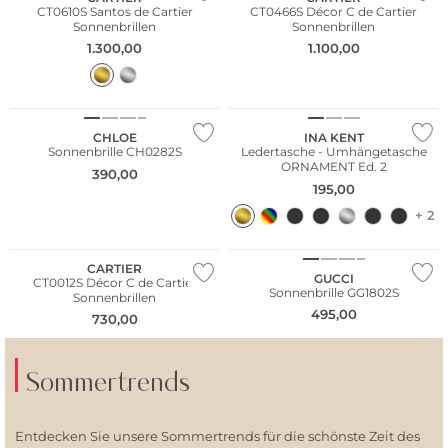
CT0610S Santos de Cartier
CT0466S Décor C de Cartier
Sonnenbrillen
Sonnenbrillen
1.300,00
1.100,00
Nachhaltig
WE ♡ AUSTRIA
CHLOE
INA KENT
Sonnenbrille CH0282S
Ledertasche - Umhängetasche
ORNAMENT Ed. 2
390,00
195,00
+ 2
CARTIER
GUCCI
CT0012S Décor C de Cartier
Sonnenbrille GG1802S
Sonnenbrillen
495,00
730,00
Sommertrends
Entdecken Sie unsere Sommertrends für die schönste Zeit des