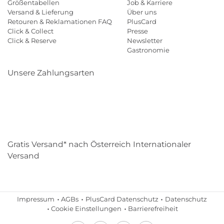
Größentabellen
Job & Karriere
Versand & Lieferung
Über uns
Retouren & Reklamationen FAQ
PlusCard
Click & Collect
Presse
Click & Reserve
Newsletter
Gastronomie
Unsere Zahlungsarten
Klarna
Paypal
Mastercard
Visa
Diners
Eps
Shop
Applepay
Amazon
Gratis Versand* nach Österreich Internationaler
Versand
Impressum
AGBs
PlusCard Datenschutz
Datenschutz
Cookie Einstellungen
Barrierefreiheit