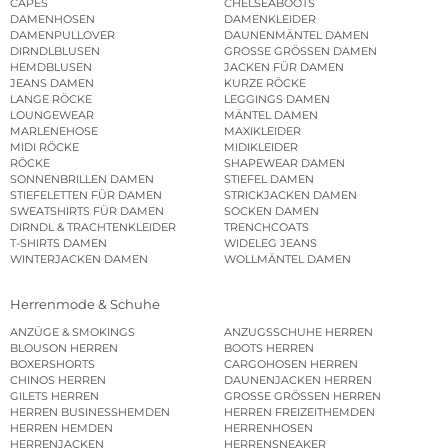
CAPES
CHELSEABOOTS
DAMENHOSEN
DAMENKLEIDER
DAMENPULLOVER
DAUNENMÄNTEL DAMEN
DIRNDLBLUSEN
GROSSE GRÖSSEN DAMEN
HEMDBLUSEN
JACKEN FÜR DAMEN
JEANS DAMEN
KURZE RÖCKE
LANGE RÖCKE
LEGGINGS DAMEN
LOUNGEWEAR
MÄNTEL DAMEN
MARLENEHOSE
MAXIKLEIDER
MIDI RÖCKE
MIDIKLEIDER
RÖCKE
SHAPEWEAR DAMEN
SONNENBRILLEN DAMEN
STIEFEL DAMEN
STIEFELETTEN FÜR DAMEN
STRICKJACKEN DAMEN
SWEATSHIRTS FÜR DAMEN
SOCKEN DAMEN
DIRNDL & TRACHTENKLEIDER
TRENCHCOATS
T-SHIRTS DAMEN
WIDELEG JEANS
WINTERJACKEN DAMEN
WOLLMÄNTEL DAMEN
Herrenmode & Schuhe
ANZÜGE & SMOKINGS
ANZUGSSCHUHE HERREN
BLOUSON HERREN
BOOTS HERREN
BOXERSHORTS
CARGOHOSEN HERREN
CHINOS HERREN
DAUNENJACKEN HERREN
GILETS HERREN
GROSSE GRÖSSEN HERREN
HERREN BUSINESSHEMDEN
HERREN FREIZEITHEMDEN
HERREN HEMDEN
HERRENHOSEN
HERRENJACKEN
HERRENSNEAKER