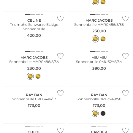
CELINE
MARC JACOBS
Triomphe Schwarze Eckige
Sonnenbrille MARC496/S/55
Sonnenbrille
230,00
420,00
MARC JACOBS
MIU MIU
Sonnenbrille MARC496/S/55
Sonnenbrille 0MU52YS/54
230,00
390,00
RAY BAN
RAY BAN
Sonnenbrille 0RB3447/53
Sonnenbrille 0RB3749/58
173,00
173,00
Nachhaltig
CHLOE
CARTIER