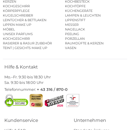
KERZEN
KOCHBESTECK
KOCHGESCHIRR
KOCHTÖPFE
KÖRPERPFLEGE
KÜCHENGERÄTE
KUGELSCHREIBER
LAMPEN & LEUCHTEN
LEINTÜCHER & BETTLAKEN
LIPPENSTIFT
LIPPEN MAKE UP
MESSER
MÖBEL
NAGELLACK
UNISEX PARFUMS
PEELING
KOCHGESCHIRR
PORZELLAN
RASIERER & RASUR ZUBEHÖR
RAUMDÜFTE & KERZEN
TEINT | GESICHTS MAKE UP
VASEN
Hilfe & Kontakt
Mo.–Fr. 9:30 bis 18:30 Uhr
Sa. 9:30 bis 18:00 Uhr
Telefonnummer:
+ 43 316 / 870-0
Kundenservice
Unternehmen