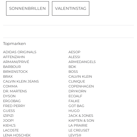
SONNENBRILLEN
VALENTINSTAG
Topmarken
ADIDAS ORIGINALS
AESOP
AFFENZAHN
ALESSI
ARMANI/PRIVÉ
ARMEDANGELS
BARBOUR
BDK
BIRKENSTOCK
BOSS
BRAX
CALVIN KLEIN
CALVIN KLEIN JEANS
CLINIQUE
COMMA
COPENHAGEN
DR. MARTENS
DRYKORN
DYSON
ECOALF
ERGOBAG
FALKE
FRED PERRY
GOT BAG
GUESS
HUGO
IZIPIZI
JACK & JONES
JOOP!
KAPTEN & SON
KIEHL’S
LA PRAIRIE
LACOSTE
LE CREUSET
LENA HOSCHEK
LEVI’S®