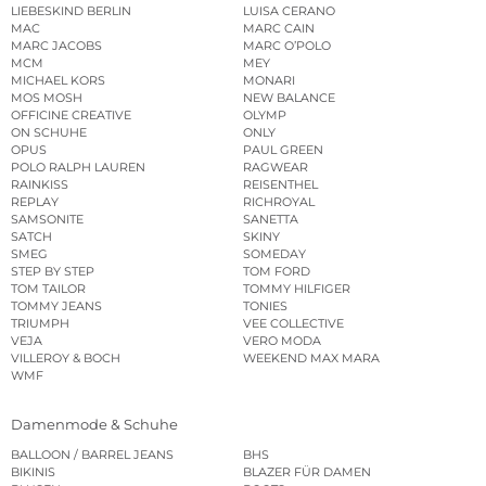
LIEBESKIND BERLIN
LUISA CERANO
MAC
MARC CAIN
MARC JACOBS
MARC O’POLO
MCM
MEY
MICHAEL KORS
MONARI
MOS MOSH
NEW BALANCE
OFFICINE CREATIVE
OLYMP
ON SCHUHE
ONLY
OPUS
PAUL GREEN
POLO RALPH LAUREN
RAGWEAR
RAINKISS
REISENTHEL
REPLAY
RICHROYAL
SAMSONITE
SANETTA
SATCH
SKINY
SMEG
SOMEDAY
STEP BY STEP
TOM FORD
TOM TAILOR
TOMMY HILFIGER
TOMMY JEANS
TONIES
TRIUMPH
VEE COLLECTIVE
VEJA
VERO MODA
VILLEROY & BOCH
WEEKEND MAX MARA
WMF
Damenmode & Schuhe
BALLOON / BARREL JEANS
BHS
BIKINIS
BLAZER FÜR DAMEN