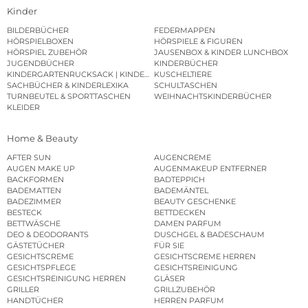
Kinder
BILDERBÜCHER
FEDERMAPPEN
HÖRSPIELBOXEN
HÖRSPIELE & FIGUREN
HÖRSPIEL ZUBEHÖR
JAUSENBOX & KINDER LUNCHBOX
JUGENDBÜCHER
KINDERBÜCHER
KINDERGARTENRUCKSACK | KINDERGARTENBEUTEL
KUSCHELTIERE
SACHBÜCHER & KINDERLEXIKA
SCHULTASCHEN
TURNBEUTEL & SPORTTASCHEN
WEIHNACHTSKINDERBÜCHER
KLEIDER
Home & Beauty
AFTER SUN
AUGENCREME
AUGEN MAKE UP
AUGENMAKEUP ENTFERNER
BACKFORMEN
BADTEPPICH
BADEMATTEN
BADEMÄNTEL
BADEZIMMER
BEAUTY GESCHENKE
BESTECK
BETTDECKEN
BETTWÄSCHE
DAMEN PARFUM
DEO & DEODORANTS
DUSCHGEL & BADESCHAUM
GÄSTETÜCHER
FÜR SIE
GESICHTSCREME
GESICHTSCREME HERREN
GESICHTSPFLEGE
GESICHTSREINIGUNG
GESICHTSREINIGUNG HERREN
GLÄSER
GRILLER
GRILLZUBEHÖR
HANDTÜCHER
HERREN PARFUM