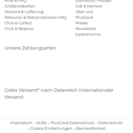
Hilfe & FAQ
Standorte / Häuser
Größentabellen
Job & Karriere
Versand & Lieferung
Über uns
Retouren & Reklamationen FAQ
PlusCard
Click & Collect
Presse
Click & Reserve
Newsletter
Gastronomie
Unsere Zahlungsarten
Klarna
Paypal
Mastercard
Visa
Diners
Eps
Shop
Applepay
Amazon
Gratis Versand* nach Österreich Internationaler
Versand
Impressum
AGBs
PlusCard Datenschutz
Datenschutz
Cookie Einstellungen
Barrierefreiheit