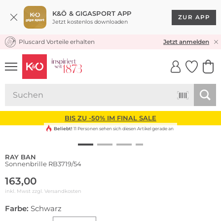
K&Ö & GIGASPORT APP
ZUR APP
Jetzt kostenlos downloaden
Pluscard Vorteile erhalten
KOSTENLOSER VERSAND* & RÜCKVERSAND
Jetzt anmelden
UNSERE APP
CLICK &
CLICK &
COLLECT
RESERVE
BIS ZU -50% IM FINAL SALE
Beliebt!
11 Personen sehen sich diesen Artikel gerade an
RAY BAN
Sonnenbrille RB3719/54
163,00
inkl. Mwst zzgl.
Versandkosten
Farbe:
Schwarz