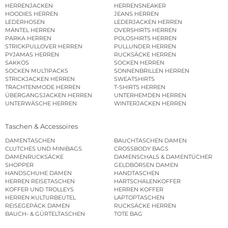
HERRENJACKEN
HERRENSNEAKER
HOODIES HERREN
JEANS HERREN
LEDERHOSEN
LEDERJACKEN HERREN
MÄNTEL HERREN
OVERSHIRTS HERREN
PARKA HERREN
POLOSHIRTS HERREN
STRICKPULLOVER HERREN
PULLUNDER HERREN
PYJAMAS HERREN
RUCKSÄCKE HERREN
SAKKOS
SOCKEN HERREN
SOCKEN MULTIPACKS
SONNENBRILLEN HERREN
STRICKJACKEN HERREN
SWEATSHIRTS
TRACHTENMODE HERREN
T-SHIRTS HERREN
ÜBERGANGSJACKEN HERREN
UNTERHEMDEN HERREN
UNTERWÄSCHE HERREN
WINTERJACKEN HERREN
Taschen & Accessoires
DAMENTASCHEN
BAUCHTASCHEN DAMEN
CLUTCHES UND MINIBAGS
CROSSBODY BAGS
DAMENRUCKSÄCKE
DAMENSCHALS & DAMENTÜCHER
SHOPPER
GELDBÖRSEN DAMEN
HANDSCHUHE DAMEN
HANDTASCHEN
HERREN REISETASCHEN
HARTSCHALENKOFFER
KOFFER UND TROLLEYS
HERREN KOFFER
HERREN KULTURBEUTEL
LAPTOPTASCHEN
REISEGEPÄCK DAMEN
RUCKSÄCKE HERREN
BAUCH- & GÜRTELTASCHEN
TOTE BAG