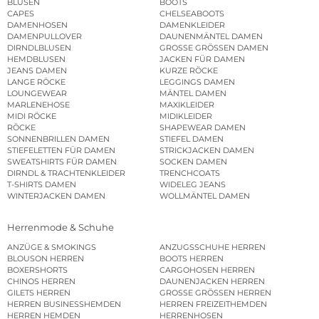
BLUSEN
BOOTS
CAPES
CHELSEABOOTS
DAMENHOSEN
DAMENKLEIDER
DAMENPULLOVER
DAUNENMÄNTEL DAMEN
DIRNDLBLUSEN
GROSSE GRÖSSEN DAMEN
HEMDBLUSEN
JACKEN FÜR DAMEN
JEANS DAMEN
KURZE RÖCKE
LANGE RÖCKE
LEGGINGS DAMEN
LOUNGEWEAR
MÄNTEL DAMEN
MARLENEHOSE
MAXIKLEIDER
MIDI RÖCKE
MIDIKLEIDER
RÖCKE
SHAPEWEAR DAMEN
SONNENBRILLEN DAMEN
STIEFEL DAMEN
STIEFELETTEN FÜR DAMEN
STRICKJACKEN DAMEN
SWEATSHIRTS FÜR DAMEN
SOCKEN DAMEN
DIRNDL & TRACHTENKLEIDER
TRENCHCOATS
T-SHIRTS DAMEN
WIDELEG JEANS
WINTERJACKEN DAMEN
WOLLMÄNTEL DAMEN
Herrenmode & Schuhe
ANZÜGE & SMOKINGS
ANZUGSSCHUHE HERREN
BLOUSON HERREN
BOOTS HERREN
BOXERSHORTS
CARGOHOSEN HERREN
CHINOS HERREN
DAUNENJACKEN HERREN
GILETS HERREN
GROSSE GRÖSSEN HERREN
HERREN BUSINESSHEMDEN
HERREN FREIZEITHEMDEN
HERREN HEMDEN
HERRENHOSEN