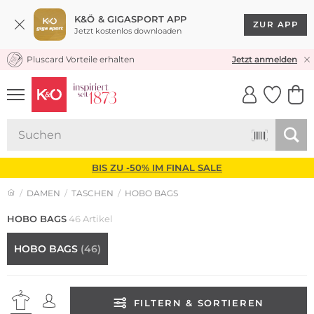
K&Ö & GIGASPORT APP
ZUR APP
Jetzt kostenlos downloaden
Pluscard Vorteile erhalten
KOSTENLOSER VERSAND* & RÜCKVERSAND
Jetzt anmelden
UNSERE APP
CLICK &
CLICK &
COLLECT
RESERVE
BIS ZU -50% IM FINAL SALE
DAMEN
TASCHEN
HOBO BAGS
HOBO BAGS
46 Artikel
HOBO BAGS
(46)
FILTERN & SORTIEREN