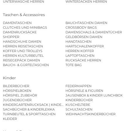
UNTERWÄSCHE HERREN
WINTERJACKEN HERREN
Taschen & Accessoires
DAMENTASCHEN
BAUCHTASCHEN DAMEN
CLUTCHES UND MINIBAGS
CROSSBODY BAGS
DAMENRUCKSÄCKE
DAMENSCHALS & DAMENTÜCHER
SHOPPER
GELDBÖRSEN DAMEN
HANDSCHUHE DAMEN
HANDTASCHEN
HERREN REISETASCHEN
HARTSCHALENKOFFER
KOFFER UND TROLLEYS
HERREN KOFFER
HERREN KULTURBEUTEL
LAPTOPTASCHEN
REISEGEPÄCK DAMEN
RUCKSÄCKE HERREN
BAUCH- & GÜRTELTASCHEN
TOTE BAG
Kinder
BILDERBÜCHER
FEDERMAPPEN
HÖRSPIELBOXEN
HÖRSPIELE & FIGUREN
HÖRSPIEL ZUBEHÖR
JAUSENBOX & KINDER LUNCHBOX
JUGENDBÜCHER
KINDERBÜCHER
KINDERGARTENRUCKSACK | KINDERGARTENBEUTEL
KUSCHELTIERE
SACHBÜCHER & KINDERLEXIKA
SCHULTASCHEN
TURNBEUTEL & SPORTTASCHEN
WEIHNACHTSKINDERBÜCHER
KLEIDER