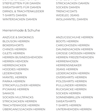
STIEFELETTEN FÜR DAMEN
STRICKJACKEN DAMEN
SWEATSHIRTS FÜR DAMEN
SOCKEN DAMEN
DIRNDL & TRACHTENKLEIDER
TRENCHCOATS
T-SHIRTS DAMEN
WIDELEG JEANS
WINTERJACKEN DAMEN
WOLLMÄNTEL DAMEN
Herrenmode & Schuhe
ANZÜGE & SMOKINGS
ANZUGSSCHUHE HERREN
BLOUSON HERREN
BOOTS HERREN
BOXERSHORTS
CARGOHOSEN HERREN
CHINOS HERREN
DAUNENJACKEN HERREN
GILETS HERREN
GROSSE GRÖSSEN HERREN
HERREN BUSINESSHEMDEN
HERREN FREIZEITHEMDEN
HERREN HEMDEN
HERRENHOSEN
HERRENJACKEN
HERRENSNEAKER
HOODIES HERREN
JEANS HERREN
LEDERHOSEN
LEDERJACKEN HERREN
MÄNTEL HERREN
OVERSHIRTS HERREN
PARKA HERREN
POLOSHIRTS HERREN
STRICKPULLOVER HERREN
PULLUNDER HERREN
PYJAMAS HERREN
RUCKSÄCKE HERREN
SAKKOS
SOCKEN HERREN
SOCKEN MULTIPACKS
SONNENBRILLEN HERREN
STRICKJACKEN HERREN
SWEATSHIRTS
TRACHTENMODE HERREN
T-SHIRTS HERREN
ÜBERGANGSJACKEN HERREN
UNTERHEMDEN HERREN