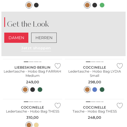
Get the Look
DAMEN
HERREN
Jetzt shoppen
Nachhaltig
NEU
LIEBESKIND BERLIN
COCCINELLE
Ledertasche - Hobo Bag FARRAH
Ledertasche - Hobo Bag LYDIA
Medium
Small
249,00
298,00
NEU
NEU
COCCINELLE
COCCINELLE
Ledertasche - Hobo Bag THESS
Tasche - Hobo Bag THESS
310,00
248,00