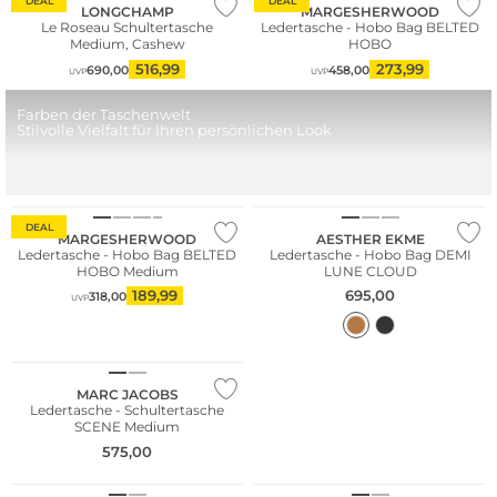
DEAL
DEAL
LONGCHAMP
MARGESHERWOOD
Le Roseau Schultertasche
Ledertasche - Hobo Bag BELTED
Medium, Cashew
HOBO
516,99
273,99
690,00
458,00
UVP
UVP
Farben der Taschenwelt
Stilvolle Vielfalt für Ihren persönlichen Look
NEU
DEAL
MARGESHERWOOD
AESTHER EKME
Ledertasche - Hobo Bag BELTED
Ledertasche - Hobo Bag DEMI
HOBO Medium
LUNE CLOUD
189,99
695,00
318,00
UVP
NEU
MARC JACOBS
Ledertasche - Schultertasche
SCENE Medium
NEU
575,00
NEU
Nachhaltig