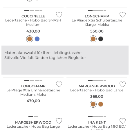
NEU
Nachhaltig
COCCINELLE
LONGCHAMP
Ledertasche - Hobo Bag SMASH
Le Pliage Xtra Schultertasche
Medium
Xlarge, Mokka
430,00
550,00
Materialauswahl für Ihre Lieblingstasche
Stilvolle Vielfalt für den täglichen Begleiter
Nachhaltig
NEU
LONGCHAMP
MARGESHERWOOD
Le Pliage Xtra Umhängetasche
Ledertasche - Hobo Bag Large
Medium, Moka
369,00
470,00
NEU
WE ♡ AUSTRIA
MARGESHERWOOD
INA KENT
Ledertasche - Hobo Bag Large
Ledertasche - Hobo Bag MIO ED.1