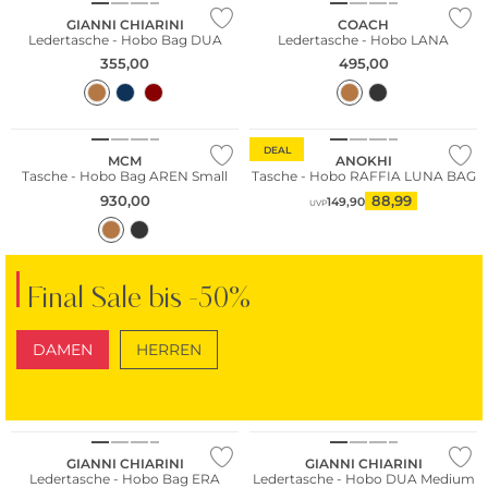
GIANNI CHIARINI
COACH
Ledertasche - Hobo Bag DUA
Ledertasche - Hobo LANA
355,00
495,00
DEAL
MCM
ANOKHI
Tasche - Hobo Bag AREN Small
Tasche - Hobo RAFFIA LUNA BAG
930,00
88,99
149,90
UVP
Final Sale bis -50%
DAMEN
HERREN
SCHUHE
TASCHEN
NEU
GIANNI CHIARINI
GIANNI CHIARINI
Ledertasche - Hobo Bag ERA
Ledertasche - Hobo DUA Medium