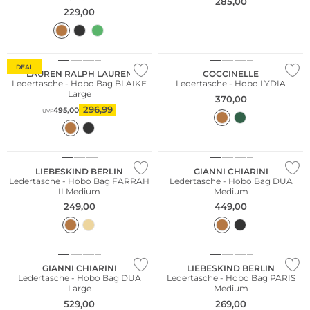
285,00
229,00
DEAL
LAUREN RALPH LAUREN
COCCINELLE
Ledertasche - Hobo Bag BLAIKE
Ledertasche - Hobo LYDIA
Large
370,00
296,99
495,00
UVP
Nachhaltig
NEU
LIEBESKIND BERLIN
GIANNI CHIARINI
Ledertasche - Hobo Bag FARRAH
Ledertasche - Hobo Bag DUA
II Medium
Medium
249,00
449,00
NEU
Nachhaltig
GIANNI CHIARINI
LIEBESKIND BERLIN
Ledertasche - Hobo Bag DUA
Ledertasche - Hobo Bag PARIS
Large
Medium
529,00
269,00