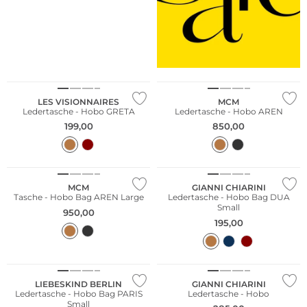
NEU
LES VISIONNAIRES
MCM
Ledertasche - Hobo GRETA
Ledertasche - Hobo AREN
199,00
850,00
MCM
GIANNI CHIARINI
Tasche - Hobo Bag AREN Large
Ledertasche - Hobo Bag DUA
Small
950,00
195,00
Nachhaltig
NEU
LIEBESKIND BERLIN
GIANNI CHIARINI
Ledertasche - Hobo Bag PARIS
Ledertasche - Hobo
Small