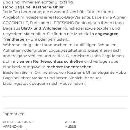
und sind immer ein echter Blickfang.
Hobo Bags bei Kastner & Öhler
Jede Taschenmarke, die etwas auf sich hält, führt in ihrem
Angebot mindestens eine Hobo-Bag-Variante. Labels wie
Aigner
,
COCCINELLE
,
Furla
oder
LIEBESKIND Berlin
bieten Ihnen Hobo
Bags aus
Glatt- und Wildleder
, Kunstleder sowie textilen und
recycelten Materialien. Sie finden die Modelle
in angesagten
Trendfarben
– uni oder gemustert.
Während einige der Handtaschen mit auffälligen Schnallen,
Aufnähern oder großen Logos gestaltet sind, präsentieren sich
andere ganz schlicht und zeitlos. Die meisten Hobo Bags lassen
sich
mit einem Reißverschluss schließen
und verfügen über
eine beziehungsweise
mehrere Innentaschen
.
Bestellen Sie im
Online Shop von Kastner & Öhler
elegante Hobo
Bags beliebter Marken und lassen Sie sich Ihr neues
Lieblingsstück bequem nach Hause liefern!
Topmarken
ADIDAS ORIGINALS
AESOP
AFFENZAHN
ALESSI