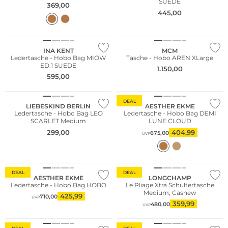
SUEDE
369,00
445,00
WE ♡ AUSTRIA
NEU
INA KENT
MCM
Ledertasche - Hobo Bag MIOW
Tasche - Hobo AREN XLarge
ED.1 SUEDE
1.150,00
595,00
NEU
DEAL
LIEBESKIND BERLIN
AESTHER EKME
Ledertasche - Hobo Bag LEO
Ledertasche - Hobo Bag DEMI
SCARLET Medium
LUNE CLOUD
299,00
404,99
675,00
UVP
Nachhaltig
DEAL
DEAL
AESTHER EKME
LONGCHAMP
Ledertasche - Hobo Bag HOBO
Le Pliage Xtra Schultertasche
Medium, Cashew
425,99
710,00
UVP
359,99
480,00
UVP
Nachhaltig