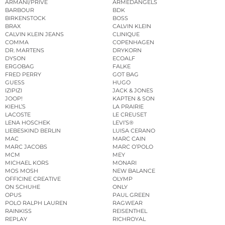
ARMANI/PRIVÉ
ARMEDANGELS
BARBOUR
BDK
BIRKENSTOCK
BOSS
BRAX
CALVIN KLEIN
CALVIN KLEIN JEANS
CLINIQUE
COMMA
COPENHAGEN
DR. MARTENS
DRYKORN
DYSON
ECOALF
ERGOBAG
FALKE
FRED PERRY
GOT BAG
GUESS
HUGO
IZIPIZI
JACK & JONES
JOOP!
KAPTEN & SON
KIEHL’S
LA PRAIRIE
LACOSTE
LE CREUSET
LENA HOSCHEK
LEVI’S®
LIEBESKIND BERLIN
LUISA CERANO
MAC
MARC CAIN
MARC JACOBS
MARC O’POLO
MCM
MEY
MICHAEL KORS
MONARI
MOS MOSH
NEW BALANCE
OFFICINE CREATIVE
OLYMP
ON SCHUHE
ONLY
OPUS
PAUL GREEN
POLO RALPH LAUREN
RAGWEAR
RAINKISS
REISENTHEL
REPLAY
RICHROYAL