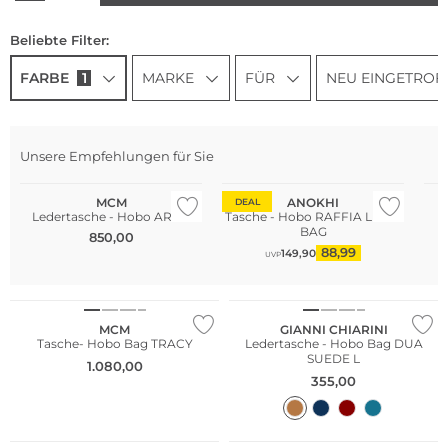
Beliebte Filter:
FARBE
1
MARKE
FÜR
NEU EINGETROF
Unsere Empfehlungen für Sie
MCM
ANOKHI
DEAL
Ledertasche - Hobo AREN
Tasche - Hobo RAFFIA LUNA
BAG
850,00
88,99
149,90
UVP
MCM
GIANNI CHIARINI
Tasche- Hobo Bag TRACY
Ledertasche - Hobo Bag DUA
SUEDE L
1.080,00
355,00