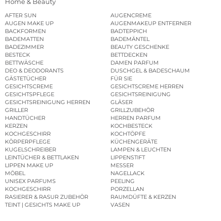
Home & Beauty
AFTER SUN
AUGENCREME
AUGEN MAKE UP
AUGENMAKEUP ENTFERNER
BACKFORMEN
BADTEPPICH
BADEMATTEN
BADEMÄNTEL
BADEZIMMER
BEAUTY GESCHENKE
BESTECK
BETTDECKEN
BETTWÄSCHE
DAMEN PARFUM
DEO & DEODORANTS
DUSCHGEL & BADESCHAUM
GÄSTETÜCHER
FÜR SIE
GESICHTSCREME
GESICHTSCREME HERREN
GESICHTSPFLEGE
GESICHTSREINIGUNG
GESICHTSREINIGUNG HERREN
GLÄSER
GRILLER
GRILLZUBEHÖR
HANDTÜCHER
HERREN PARFUM
KERZEN
KOCHBESTECK
KOCHGESCHIRR
KOCHTÖPFE
KÖRPERPFLEGE
KÜCHENGERÄTE
KUGELSCHREIBER
LAMPEN & LEUCHTEN
LEINTÜCHER & BETTLAKEN
LIPPENSTIFT
LIPPEN MAKE UP
MESSER
MÖBEL
NAGELLACK
UNISEX PARFUMS
PEELING
KOCHGESCHIRR
PORZELLAN
RASIERER & RASUR ZUBEHÖR
RAUMDÜFTE & KERZEN
TEINT | GESICHTS MAKE UP
VASEN