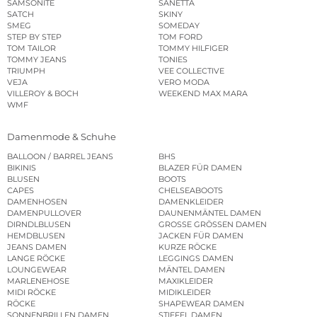
SAMSONITE
SANETTA
SATCH
SKINY
SMEG
SOMEDAY
STEP BY STEP
TOM FORD
TOM TAILOR
TOMMY HILFIGER
TOMMY JEANS
TONIES
TRIUMPH
VEE COLLECTIVE
VEJA
VERO MODA
VILLEROY & BOCH
WEEKEND MAX MARA
WMF
Damenmode & Schuhe
BALLOON / BARREL JEANS
BHS
BIKINIS
BLAZER FÜR DAMEN
BLUSEN
BOOTS
CAPES
CHELSEABOOTS
DAMENHOSEN
DAMENKLEIDER
DAMENPULLOVER
DAUNENMÄNTEL DAMEN
DIRNDLBLUSEN
GROSSE GRÖSSEN DAMEN
HEMDBLUSEN
JACKEN FÜR DAMEN
JEANS DAMEN
KURZE RÖCKE
LANGE RÖCKE
LEGGINGS DAMEN
LOUNGEWEAR
MÄNTEL DAMEN
MARLENEHOSE
MAXIKLEIDER
MIDI RÖCKE
MIDIKLEIDER
RÖCKE
SHAPEWEAR DAMEN
SONNENBRILLEN DAMEN
STIEFEL DAMEN