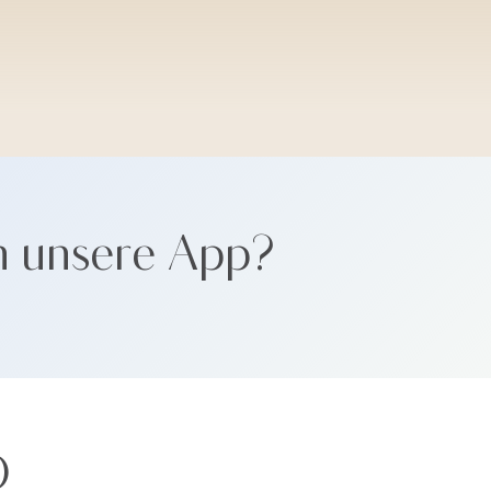
SANTORINI SOFT
n unsere App?
Ö