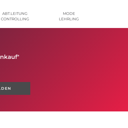
ABT.LEITUNG
MODE
CONTROLLING
LEHRLING
inkauf
*
LDEN