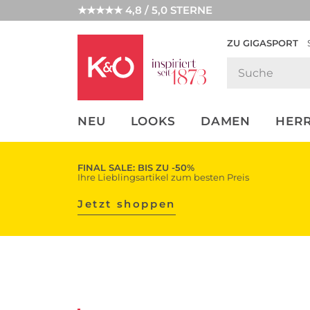
★★★★★ 4,8 / 5,0 STERNE
ZU GIGASPORT
FASHION-
UNSERE APP
CLICK &
CLICK &
TRENDS
COLLECT
RESERVE
NEU
LOOKS
DAMEN
HER
FINAL SALE: BIS ZU -50%
Ihre Lieblingsartikel zum besten Preis
Jetzt shoppen