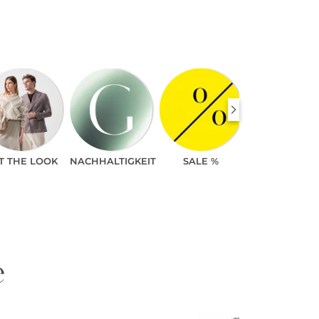
T THE LOOK
NACHHALTIGKEIT
SALE %
e