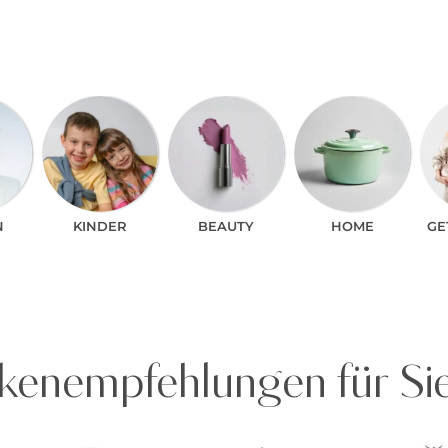
N
KINDER
BEAUTY
HOME
GE
enempfehlungen für Si