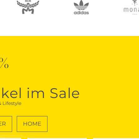
0%
ikel im Sale
 Lifestyle
ER
HOME