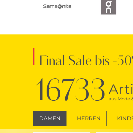
Final Sale bis -5
16733
Art
aus Mode &
DAMEN
HERREN
KIND