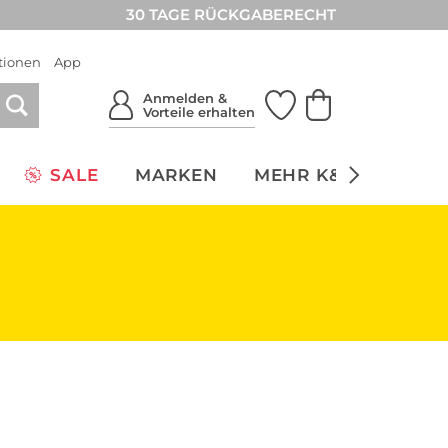
30 TAGE RÜCKGABERECHT
tionen
App
Anmelden &
Vorteile erhalten
SALE
MARKEN
MEHR K&Ö
NACH