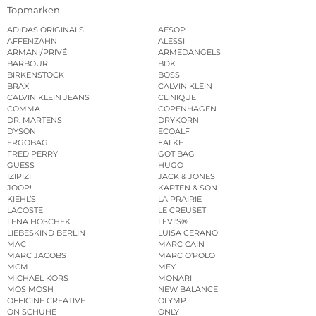
Topmarken
ADIDAS ORIGINALS
AESOP
AFFENZAHN
ALESSI
ARMANI/PRIVÉ
ARMEDANGELS
BARBOUR
BDK
BIRKENSTOCK
BOSS
BRAX
CALVIN KLEIN
CALVIN KLEIN JEANS
CLINIQUE
COMMA
COPENHAGEN
DR. MARTENS
DRYKORN
DYSON
ECOALF
ERGOBAG
FALKE
FRED PERRY
GOT BAG
GUESS
HUGO
IZIPIZI
JACK & JONES
JOOP!
KAPTEN & SON
KIEHL’S
LA PRAIRIE
LACOSTE
LE CREUSET
LENA HOSCHEK
LEVI’S®
LIEBESKIND BERLIN
LUISA CERANO
MAC
MARC CAIN
MARC JACOBS
MARC O’POLO
MCM
MEY
MICHAEL KORS
MONARI
MOS MOSH
NEW BALANCE
OFFICINE CREATIVE
OLYMP
ON SCHUHE
ONLY