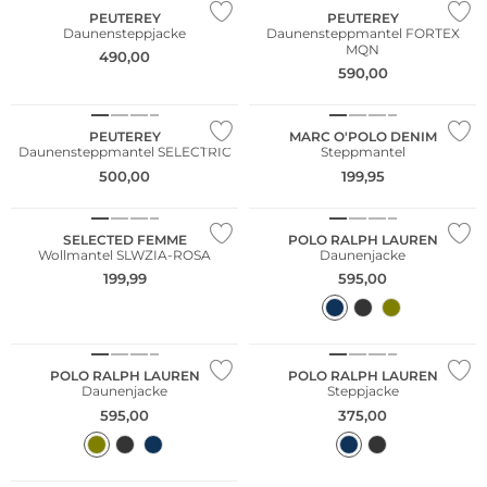
PEUTEREY
PEUTEREY
Daunensteppjacke
Daunensteppmantel FORTEX
MQN
490,00
NEU
590,00
NEU
Nachhaltig
PEUTEREY
MARC O'POLO DENIM
Daunensteppmantel SELECTRIC
Steppmantel
500,00
199,95
NEU
NEU
SELECTED FEMME
POLO RALPH LAUREN
Wollmantel SLWZIA-ROSA
Daunenjacke
199,99
595,00
POLO RALPH LAUREN
POLO RALPH LAUREN
Daunenjacke
Steppjacke
595,00
375,00