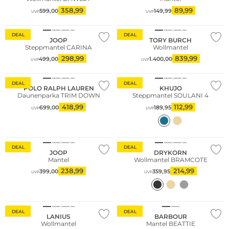
358,99
89,99
599,00
149,99
UVP
UVP
DEAL
DEAL
JOOP
TORY BURCH
Steppmantel CARINA
Wollmantel
298,99
839,99
499,00
1.400,00
UVP
UVP
DEAL
DEAL
POLO RALPH LAUREN
KHUJO
Daunenparka TRIM DOWN
Steppmantel SOULANI 4
418,99
112,99
699,00
189,95
UVP
UVP
DEAL
DEAL
JOOP
DRYKORN
Mantel
Wollmantel BRAMCOTE
238,99
214,99
399,00
359,95
UVP
UVP
Nachhaltig
DEAL
DEAL
LANIUS
BARBOUR
Wollmantel
Mantel BEATTIE