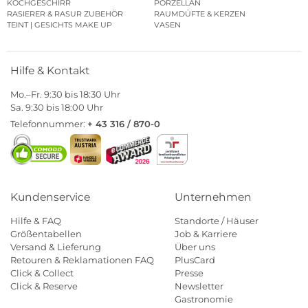
KOCHGESCHIRR
PORZELLAN
RASIERER & RASUR ZUBEHÖR
RAUMDÜFTE & KERZEN
TEINT | GESICHTS MAKE UP
VASEN
Hilfe & Kontakt
Mo.–Fr. 9:30 bis 18:30 Uhr
Sa. 9:30 bis 18:00 Uhr
Telefonnummer:
+ 43 316 / 870-0
Kundenservice
Unternehmen
Hilfe & FAQ
Standorte / Häuser
Größentabellen
Job & Karriere
Versand & Lieferung
Über uns
Retouren & Reklamationen FAQ
PlusCard
Click & Collect
Presse
Click & Reserve
Newsletter
Gastronomie