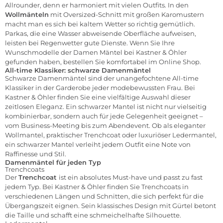
Allrounder, denn er harmoniert mit vielen Outfits. In den
Wollmänteln
mit Oversized-Schnitt mit großen Karomustern
macht man es sich bei kaltem Wetter so richtig gemütlich.
Parkas, die eine Wasser abweisende Oberfläche aufweisen,
leisten bei Regenwetter gute Dienste. Wenn Sie Ihre
Wunschmodelle der Damen Mäntel bei Kastner & Öhler
gefunden haben, bestellen Sie komfortabel im
Online Shop
.
All-time Klassiker: schwarze Damenmäntel
Schwarze Damenmäntel sind der unangefochtene All-time
Klassiker in der Garderobe jeder modebewussten Frau. Bei
Kastner & Öhler finden Sie eine vielfältige Auswahl dieser
zeitlosen Eleganz. Ein schwarzer Mantel ist nicht nur vielseitig
kombinierbar, sondern auch für jede Gelegenheit geeignet –
vom Business-Meeting bis zum Abendevent. Ob als eleganter
Wollmantel, praktischer Trenchcoat oder luxuriöser
Ledermantel
,
ein schwarzer Mantel verleiht jedem Outfit eine Note von
Raffinesse und Stil.
Damenmäntel für jeden Typ
Trenchcoats
Der
Trenchcoat
ist ein absolutes Must-have und passt zu fast
jedem Typ. Bei Kastner & Öhler finden Sie Trenchcoats in
verschiedenen Längen und Schnitten, die sich perfekt für die
Übergangszeit eignen. Sein klassisches Design mit Gürtel betont
die Taille und schafft eine schmeichelhafte Silhouette.