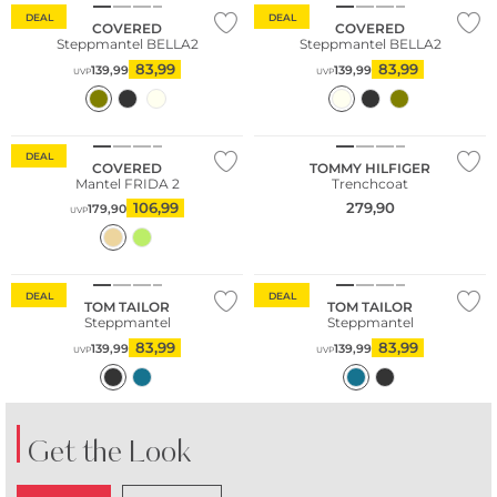
DEAL
DEAL
COVERED
COVERED
Steppmantel BELLA2
Steppmantel BELLA2
83,99
83,99
139,99
139,99
UVP
UVP
Nachhaltig
DEAL
COVERED
TOMMY HILFIGER
Mantel FRIDA 2
Trenchcoat
106,99
279,90
179,90
UVP
DEAL
DEAL
TOM TAILOR
TOM TAILOR
Steppmantel
Steppmantel
83,99
83,99
139,99
139,99
UVP
UVP
Get the Look