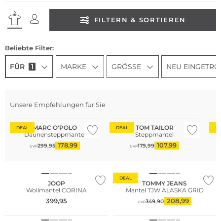
FILTERN & SORTIEREN
Beliebte Filter:
FÜR
1
MARKE
GRÖSSE
NEU EINGETRO
Unsere Empfehlungen für Sie
Nachhaltig
Große Größen
MARC O'POLO
TOM TAILOR
DEAL
DEAL
D
Daunensteppmantel
Steppmantel
178,99
107,99
299,95
179,99
UVP
UVP
NEU
Nachhaltig
DEAL
JOOP
TOMMY JEANS
Wollmantel CORINA
Mantel TJW ALASKA GRID
NEU
399,95
208,99
349,90
UVP
Nachhaltig