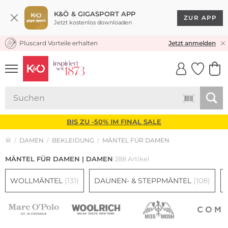
K&Ö & GIGASPORT APP
ZUR APP
Jetzt kostenlos downloaden
Pluscard Vorteile erhalten
30 TAGE RÜCKGABERECHT
Jetzt anmelden
UNSERE APP
CLICK &
CLICK &
COLLECT
RESERVE
BIS ZU -50% IM FINAL SALE
DAMEN
BEKLEIDUNG
MÄNTEL FÜR DAMEN
MÄNTEL FÜR DAMEN | DAMEN
288 Artikel
WOLLMÄNTEL
(131)
DAUNEN- & STEPPMÄNTEL
(108)