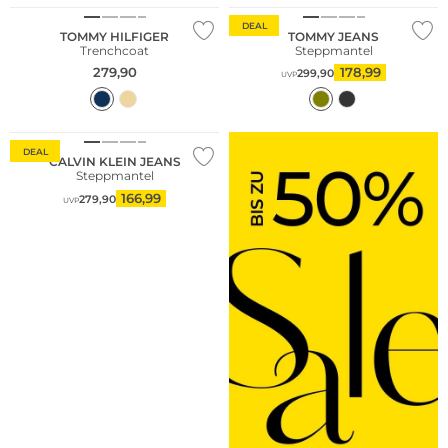
DEAL
TOMMY HILFIGER
TOMMY JEANS
Trenchcoat
Steppmantel
279,90
178,99
299,90
UVP
DEAL
CALVIN KLEIN JEANS
Steppmantel
166,99
279,90
UVP