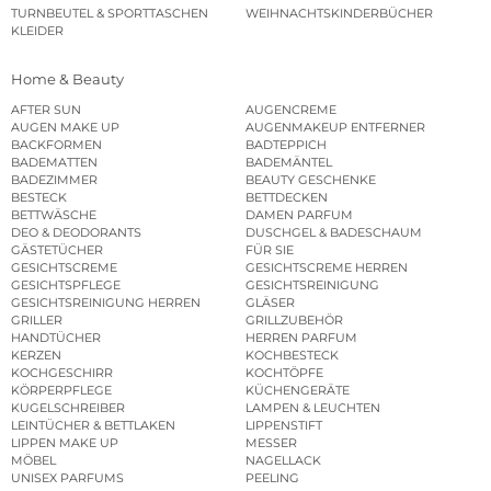
TURNBEUTEL & SPORTTASCHEN
WEIHNACHTSKINDERBÜCHER
KLEIDER
Home & Beauty
AFTER SUN
AUGENCREME
AUGEN MAKE UP
AUGENMAKEUP ENTFERNER
BACKFORMEN
BADTEPPICH
BADEMATTEN
BADEMÄNTEL
BADEZIMMER
BEAUTY GESCHENKE
BESTECK
BETTDECKEN
BETTWÄSCHE
DAMEN PARFUM
DEO & DEODORANTS
DUSCHGEL & BADESCHAUM
GÄSTETÜCHER
FÜR SIE
GESICHTSCREME
GESICHTSCREME HERREN
GESICHTSPFLEGE
GESICHTSREINIGUNG
GESICHTSREINIGUNG HERREN
GLÄSER
GRILLER
GRILLZUBEHÖR
HANDTÜCHER
HERREN PARFUM
KERZEN
KOCHBESTECK
KOCHGESCHIRR
KOCHTÖPFE
KÖRPERPFLEGE
KÜCHENGERÄTE
KUGELSCHREIBER
LAMPEN & LEUCHTEN
LEINTÜCHER & BETTLAKEN
LIPPENSTIFT
LIPPEN MAKE UP
MESSER
MÖBEL
NAGELLACK
UNISEX PARFUMS
PEELING