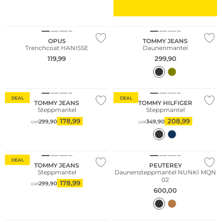
NEU
OPUS
TOMMY JEANS
Trenchcoat HANISSE
Daunenmantel
119,99
299,90
Nachhaltig
DEAL
DEAL
TOMMY JEANS
TOMMY HILFIGER
Steppmantel
Steppmantel
178,99
208,99
299,90
349,90
UVP
UVP
DEAL
TOMMY JEANS
PEUTEREY
Steppmantel
Daunensteppmantel NUNKI MQN
02
178,99
299,90
UVP
600,00