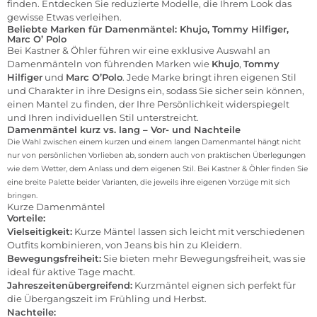
finden. Entdecken Sie reduzierte Modelle, die Ihrem Look das
gewisse Etwas verleihen.
Beliebte Marken für Damenmäntel: Khujo, Tommy Hilfiger,
Marc O’ Polo
Bei Kastner & Öhler führen wir eine exklusive Auswahl an
Damenmänteln von führenden Marken wie
Khujo
,
Tommy
Hilfiger
und
Marc O’Polo
. Jede Marke bringt ihren eigenen Stil
und Charakter in ihre Designs ein, sodass Sie sicher sein können,
einen Mantel zu finden, der Ihre Persönlichkeit widerspiegelt
und Ihren individuellen Stil unterstreicht.
Damenmäntel kurz vs. lang – Vor- und Nachteile
Die Wahl zwischen einem kurzen und einem langen Damenmantel hängt nicht
nur von persönlichen Vorlieben ab, sondern auch von praktischen Überlegungen
wie dem Wetter, dem Anlass und dem eigenen Stil. Bei Kastner & Öhler finden Sie
eine breite Palette beider Varianten, die jeweils ihre eigenen Vorzüge mit sich
bringen.
Kurze Damenmäntel
Vorteile:
Vielseitigkeit:
Kurze Mäntel lassen sich leicht mit verschiedenen
Outfits kombinieren, von Jeans bis hin zu Kleidern.
Bewegungsfreiheit:
Sie bieten mehr Bewegungsfreiheit, was sie
ideal für aktive Tage macht.
Jahreszeitenübergreifend:
Kurzmäntel eignen sich perfekt für
die Übergangszeit im Frühling und Herbst.
Nachteile: