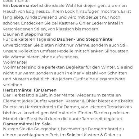
Ledermantel
Ein
Ledermantel
ist die ideale Wahl für diejenigen, die einen
Hauch von Edginess zu ihrem Look hinzufügen möchten. Er ist
langlebig, windabweisend und wird mit der Zeit nur noch
schöner. Entdecken Sie bei Kastner & Öhler Ledermäntel in
verschiedenen Stilen, von klassisch bis modern.
Daunen & Steppmäntel
Für die kälteren Tage sind
Daunen- und Steppmäntel
unverzichtbar. Sie bieten nicht nur Wärme, sondern auch Stil.
Unsere Kollektion umfasst Modelle mit schlanken Silhouetten,
die Wärme bieten, ohne aufzutragen.
Wollmäntel
Wollmäntel
sind die perfekten Begleiter für den Winter. Sie sind
nicht nur warm, sondern auch in einer Vielzahl von Schnitten
und Mustern erhältlich, die jedem Outfit eine elegante Note
verleihen.
Herbstmäntel für Damen
Der Herbst ist die Zeit, in der Mäntel wieder zum zentralen
Element jedes Outfits werden. Kastner & Öhler bietet eine breite
Palette an Herbstmänteln für Damen, von leichten Trenchcoats
bis hin zu kuscheligen Wollmänteln. Finden Sie den perfekten
Mantel, der Sie stilvoll durch die bunte Jahreszeit begleitet.
Damenmäntel im Sale
Nutzen Sie die Gelegenheit, hochwertige Damenmäntel zu
einem unschlagbaren Preis im
Sale
bei Kastner & Öhler zu