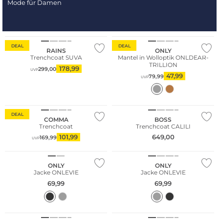
Mode für Damen
DEAL
DEAL
RAINS
ONLY
Trenchcoat SUVA
Mantel in Wolloptik ONLDEAR-
TRILLION
178,99
299,00
UVP
47,99
79,99
UVP
Große Größen
Nachhaltig
DEAL
COMMA
BOSS
Trenchcoat
Trenchcoat CALILI
NEU
NEU
101,99
649,00
169,99
UVP
Nachhaltig
Nachhaltig
ONLY
ONLY
Jacke ONLEVIE
Jacke ONLEVIE
69,99
69,99
NEU
NEU