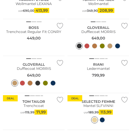
Wollmantel LEXANA
Wollmantel
413,99
208,99
690,00
349,90
UVP
UVP
Große Größen
BOSS
GLOVERALL
Trenchcoat Regular Fit CONRY
Dufflecoat MORRIS
449,00
649,00
NEU
GLOVERALL
RIANI
Dufflecoat MORRIS
Ledermantel
649,00
799,99
Große Größen
DEAL
DEAL
TOM TAILOR
SELECTED FEMME
Trenchcoat
Mantel SLFVINNI
71,99
113,99
119,99
189,99
UVP
UVP