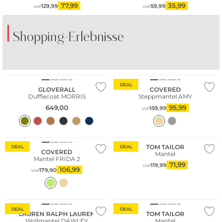
77,99
35,99
129,99
59,99
UVP
UVP
Shopping-Erlebnisse
DEAL
GLOVERALL
COVERED
Dufflecoat MORRIS
Steppmantel AMY
649,00
95,99
159,99
UVP
Bestseller
TOM TAILOR
DEAL
DEAL
COVERED
Mantel
Mantel FRIDA 2
71,99
119,99
UVP
106,99
179,90
UVP
DEAL
DEAL
LAUREN RALPH LAUREN
TOM TAILOR
Wollmantel DAWLEY
Mantel