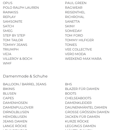
OPUS
PAUL GREEN
POLO RALPH LAUREN
RAGWEAR
RAINKISS
REISENTHEL
REPLAY
RICHROYAL
SAMSONITE
SANETTA
SATCH
SKINY
SMEG
SOMEDAY
STEP BY STEP
TOM FORD
TOM TAILOR
TOMMY HILFIGER
TOMMY JEANS
TONIES
TRIUMPH
VEE COLLECTIVE
VEJA
VERO MODA
VILLEROY & BOCH
WEEKEND MAX MARA
WMF
Damenmode & Schuhe
BALLOON / BARREL JEANS
BHS
BIKINIS
BLAZER FÜR DAMEN
BLUSEN
BOOTS
CAPES
CHELSEABOOTS
DAMENHOSEN
DAMENKLEIDER
DAMENPULLOVER
DAUNENMÄNTEL DAMEN
DIRNDLBLUSEN
GROSSE GRÖSSEN DAMEN
HEMDBLUSEN
JACKEN FÜR DAMEN
JEANS DAMEN
KURZE RÖCKE
LANGE RÖCKE
LEGGINGS DAMEN