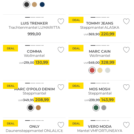
DEAL
LUIS TRENKER
TOMMY JEANS
Trachtenmantel LUMARITTA
Steppmantel ALASKA
Große Größen
999,00
220,99
369,90
UVP
Nachhaltig
DEAL
DEAL
COMMA
MARC CAIN
Wollmantel
Wollmantel
130,99
328,99
219,00
549,00
UVP
UVP
Nachhaltig
DEAL
DEAL
MARC O'POLO DENIM
MOS MOSH
Steppmantel
Steppmantel
208,99
143,99
349,95
239,99
UVP
UVP
DEAL
DEAL
ONLY
VERO MODA
Daunensteppmantel ONLALICE
Mantel VMFORTUNEAYA