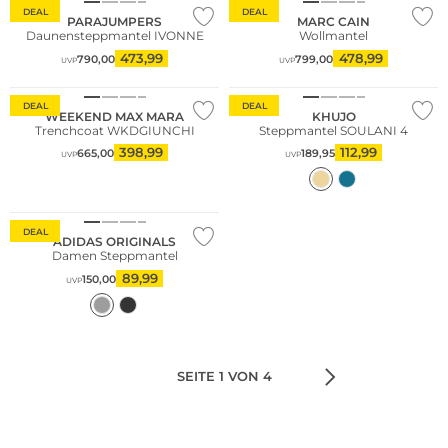
DEAL
DEAL
PARAJUMPERS
MARC CAIN
Daunensteppmantel IVONNE
Wollmantel
473,99
478,99
790,00
799,00
UVP
UVP
Bestseller
DEAL
DEAL
WEEKEND MAX MARA
KHUJO
Trenchcoat WKDGIUNCHI
Steppmantel SOULANI 4
398,99
112,99
665,00
189,95
UVP
UVP
Nachhaltig
DEAL
ADIDAS ORIGINALS
Damen Steppmantel
89,99
150,00
UVP
SEITE 1 VON 4