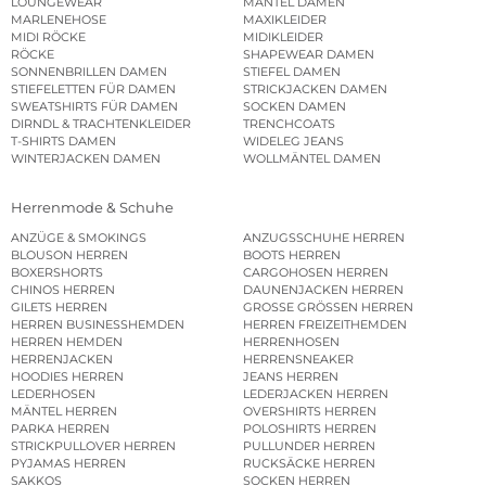
LOUNGEWEAR
MÄNTEL DAMEN
MARLENEHOSE
MAXIKLEIDER
MIDI RÖCKE
MIDIKLEIDER
RÖCKE
SHAPEWEAR DAMEN
SONNENBRILLEN DAMEN
STIEFEL DAMEN
STIEFELETTEN FÜR DAMEN
STRICKJACKEN DAMEN
SWEATSHIRTS FÜR DAMEN
SOCKEN DAMEN
DIRNDL & TRACHTENKLEIDER
TRENCHCOATS
T-SHIRTS DAMEN
WIDELEG JEANS
WINTERJACKEN DAMEN
WOLLMÄNTEL DAMEN
Herrenmode & Schuhe
ANZÜGE & SMOKINGS
ANZUGSSCHUHE HERREN
BLOUSON HERREN
BOOTS HERREN
BOXERSHORTS
CARGOHOSEN HERREN
CHINOS HERREN
DAUNENJACKEN HERREN
GILETS HERREN
GROSSE GRÖSSEN HERREN
HERREN BUSINESSHEMDEN
HERREN FREIZEITHEMDEN
HERREN HEMDEN
HERRENHOSEN
HERRENJACKEN
HERRENSNEAKER
HOODIES HERREN
JEANS HERREN
LEDERHOSEN
LEDERJACKEN HERREN
MÄNTEL HERREN
OVERSHIRTS HERREN
PARKA HERREN
POLOSHIRTS HERREN
STRICKPULLOVER HERREN
PULLUNDER HERREN
PYJAMAS HERREN
RUCKSÄCKE HERREN
SAKKOS
SOCKEN HERREN