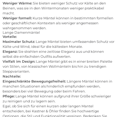
Weniger Wärme:
Sie bieten weniger Schutz vor Kälte an den
Beinen, was sie in den Wintermonaten weniger praktikabel
macht.
Weniger formell:
Kurze Mäntel können in bestimmten formellen
oder geschäftlichen Kontexten als weniger angemessen
wahrgenommen werden.
Lange Damenmäntel
Vorteile:
Maximaler Schutz:
Lange Mäntel bieten umfassenden Schutz vor
Kälte und Wind, ideal für die kältesten Monate.
Eleganz:
Sie strahlen eine zeitlose Eleganz aus und können
selbst die einfachsten Outfits aufwerten.
Vielfalt im Design:
Lange Mäntel gibt es in einer breiten Palette
von Stilen, von klassischen Wollmänteln bis hin zu trendigen
Steppvarianten.
Nachteile:
Eingeschränkte Bewegungsfreiheit:
Längere Mäntel können in
manchen Situationen als hinderlich empfunden werden,
besonders bei viel Bewegung oder beim Fahren.
Pflege:
Lange Mäntel können aufgrund ihrer Größe schwieriger
zu reinigen und zu lagern sein.
Egal, ob Sie sich für einen kurzen oder langen Mantel
entscheiden, bei Kastner & Öhler finden Sie hochwertige
Optionen, die Stil und Funktionalität vereinen. Bedenken Sie