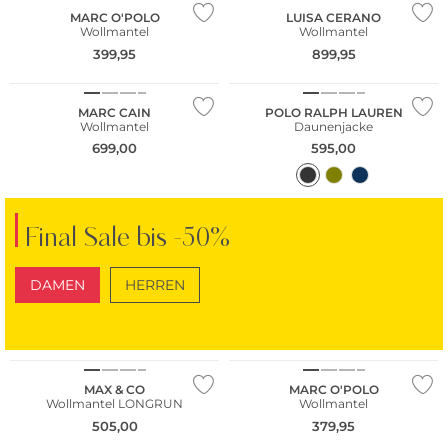
MARC O'POLO
LUISA CERANO
Wollmantel
Wollmantel
399,95
899,95
NEU
NEU
MARC CAIN
POLO RALPH LAUREN
Wollmantel
Daunenjacke
699,00
595,00
Final Sale bis -50%
DAMEN
HERREN
NEU
SCHUHE
TASCHEN
Nachhaltig
MAX & CO
MARC O'POLO
Wollmantel LONGRUN
Wollmantel
Große Größen
505,00
379,95
Bestseller