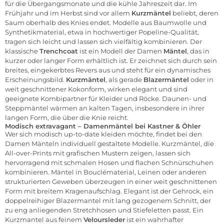
für die Übergangsmonate und die kühle Jahreszeit dar. Im
Frühjahr und im Herbst sind vor allem
Kurzmäntel
beliebt, deren
Saum oberhalb des Knies endet. Modelle aus Baumwolle und
Synthetikmaterial, etwa in hochwertiger Popeline-Qualität,
tragen sich leicht und lassen sich vielfältig kombinieren. Der
klassische
Trenchcoat
ist ein Modell der Damen
Mäntel
, das in
kurzer oder langer Form erhältlich ist. Er zeichnet sich durch sein
breites, eingekerbtes Revers aus und steht für ein dynamisches
Erscheinungsbild.
Kurzmäntel
, als gerade
Blazermäntel
oder in
weit geschnittener Kokonform, wirken elegant und sind
geeignete Kombipartner für Kleider und Röcke.
Daunen- und
Steppmäntel
wärmen an kalten Tagen, insbesondere in ihrer
langen Form, die über die Knie reicht.
Modisch extravagant – Damenmäntel bei Kastner & Öhler
Wer sich modisch up-to-date kleiden möchte, findet bei den
Damen Mänteln individuell gestaltete Modelle. Kurzmäntel, die
All-over-Prints mit grafischen Mustern zeigen, lassen sich
hervorragend mit schmalen Hosen und flachen Schnürschuhen
kombinieren. Mäntel in Bouclématerial, Leinen oder anderen
strukturierten Geweben überzeugen in einer weit geschnittenen
Form mit breitem Kragenaufschlag. Elegant ist der Gehrock, ein
doppelreihiger Blazermantel mit lang gezogenem Schnitt, der
zu eng anliegenden Stretchhosen und Stiefeletten passt. Ein
Kurzmantel aus feinem
Veloursleder
ist ein wahrhafter