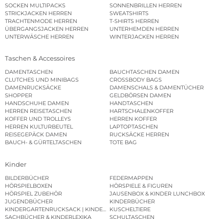
SOCKEN MULTIPACKS
SONNENBRILLEN HERREN
STRICKJACKEN HERREN
SWEATSHIRTS
TRACHTENMODE HERREN
T-SHIRTS HERREN
ÜBERGANGSJACKEN HERREN
UNTERHEMDEN HERREN
UNTERWÄSCHE HERREN
WINTERJACKEN HERREN
Taschen & Accessoires
DAMENTASCHEN
BAUCHTASCHEN DAMEN
CLUTCHES UND MINIBAGS
CROSSBODY BAGS
DAMENRUCKSÄCKE
DAMENSCHALS & DAMENTÜCHER
SHOPPER
GELDBÖRSEN DAMEN
HANDSCHUHE DAMEN
HANDTASCHEN
HERREN REISETASCHEN
HARTSCHALENKOFFER
KOFFER UND TROLLEYS
HERREN KOFFER
HERREN KULTURBEUTEL
LAPTOPTASCHEN
REISEGEPÄCK DAMEN
RUCKSÄCKE HERREN
BAUCH- & GÜRTELTASCHEN
TOTE BAG
Kinder
BILDERBÜCHER
FEDERMAPPEN
HÖRSPIELBOXEN
HÖRSPIELE & FIGUREN
HÖRSPIEL ZUBEHÖR
JAUSENBOX & KINDER LUNCHBOX
JUGENDBÜCHER
KINDERBÜCHER
KINDERGARTENRUCKSACK | KINDERGARTENBEUTEL
KUSCHELTIERE
SACHBÜCHER & KINDERLEXIKA
SCHULTASCHEN