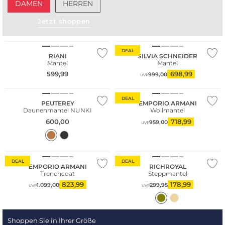
DAMEN
HERREN
Jetzt shoppen
Große Größen
DEAL
RIANI
SILVIA SCHNEIDER
Mantel
Mantel
599,99
698,99
999,00
UVP
NEU
DEAL
PEUTEREY
EMPORIO ARMANI
Daunenmantel NUNKI
Wollmantel
600,00
718,99
959,00
UVP
DEAL
DEAL
EMPORIO ARMANI
RICHROYAL
Trenchcoat
Steppmantel
823,99
178,99
1.099,00
299,95
UVP
UVP
Shoppen Sie in Ihrer Größe