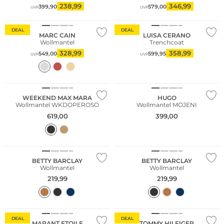
238,99
346,99
399,90
579,00
UVP
UVP
DEAL
DEAL
MARC CAIN
LUISA CERANO
Wollmantel
Trenchcoat
328,99
358,99
549,00
599,95
UVP
UVP
NEU
NEU
WEEKEND MAX MARA
HUGO
Wollmantel WKDOPEROSO
Wollmantel MOJENI
619,00
399,00
NEU
NEU
Große Größen
Große Größen
BETTY BARCLAY
BETTY BARCLAY
Wollmantel
Wollmantel
219,99
219,99
DEAL
DEAL
MARANT ETOILE
TOMMY HILFIGER