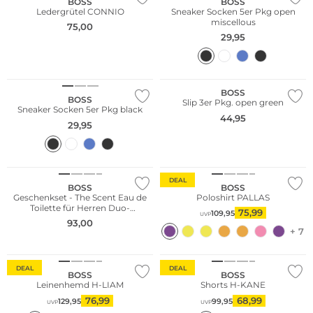
BOSS
BOSS
Ledergrütel CONNIO
Sneaker Socken 5er Pkg open
miscellous
75,00
29,95
Multi Pack
NEU
Nur Online
Multi Pack
BOSS
BOSS
Slip 3er Pkg. open green
Sneaker Socken 5er Pkg black
44,95
29,95
Limited Edition
DEAL
BOSS
BOSS
Geschenkset - The Scent Eau de
Poloshirt PALLAS
Toilette für Herren Duo-
75,99
109,95
UVP
Geschenkset 150ml / 50ml
93,00
+ 7
DEAL
DEAL
BOSS
BOSS
Leinenhemd H-LIAM
Shorts H-KANE
76,99
68,99
129,95
99,95
UVP
UVP