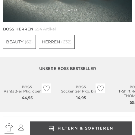
BOSS HERREN
694 Artikel
BEAUTY
(62)
HERREN
(632)
UNSERE BOSS BESTSELLER
Multi Pack
Bestseller
Multi Pack
Große Größen
BOSS
BOSS
BO
Pants 3-er Pkg. open blue
Socken 2er Pkg. black
T-Shirt R
THOM
44,95
14,95
59
FILTERN & SORTIEREN