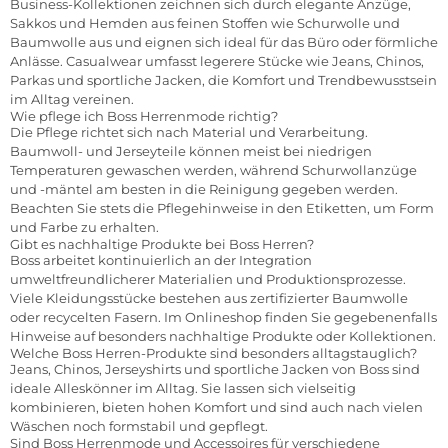
Business-Kollektionen zeichnen sich durch elegante Anzüge,
Sakkos und Hemden aus feinen Stoffen wie Schurwolle und
Baumwolle aus und eignen sich ideal für das Büro oder förmliche
Anlässe. Casualwear umfasst legerere Stücke wie Jeans, Chinos,
Parkas und sportliche Jacken, die Komfort und Trendbewusstsein
im Alltag vereinen.
Wie pflege ich Boss Herrenmode richtig?
Die Pflege richtet sich nach Material und Verarbeitung.
Baumwoll- und Jerseyteile können meist bei niedrigen
Temperaturen gewaschen werden, während Schurwollanzüge
und -mäntel am besten in die Reinigung gegeben werden.
Beachten Sie stets die Pflegehinweise in den Etiketten, um Form
und Farbe zu erhalten.
Gibt es nachhaltige Produkte bei Boss Herren?
Boss arbeitet kontinuierlich an der Integration
umweltfreundlicherer Materialien und Produktionsprozesse.
Viele Kleidungsstücke bestehen aus zertifizierter Baumwolle
oder recycelten Fasern. Im Onlineshop finden Sie gegebenenfalls
Hinweise auf besonders nachhaltige Produkte oder Kollektionen.
Welche Boss Herren-Produkte sind besonders alltagstauglich?
Jeans, Chinos, Jerseyshirts und sportliche Jacken von Boss sind
ideale Alleskönner im Alltag. Sie lassen sich vielseitig
kombinieren, bieten hohen Komfort und sind auch nach vielen
Wäschen noch formstabil und gepflegt.
Sind Boss Herrenmode und Accessoires für verschiedene