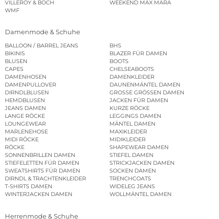
VILLEROY & BOCH
WEEKEND MAX MARA
WMF
Damenmode & Schuhe
BALLOON / BARREL JEANS
BHS
BIKINIS
BLAZER FÜR DAMEN
BLUSEN
BOOTS
CAPES
CHELSEABOOTS
DAMENHOSEN
DAMENKLEIDER
DAMENPULLOVER
DAUNENMÄNTEL DAMEN
DIRNDLBLUSEN
GROSSE GRÖSSEN DAMEN
HEMDBLUSEN
JACKEN FÜR DAMEN
JEANS DAMEN
KURZE RÖCKE
LANGE RÖCKE
LEGGINGS DAMEN
LOUNGEWEAR
MÄNTEL DAMEN
MARLENEHOSE
MAXIKLEIDER
MIDI RÖCKE
MIDIKLEIDER
RÖCKE
SHAPEWEAR DAMEN
SONNENBRILLEN DAMEN
STIEFEL DAMEN
STIEFELETTEN FÜR DAMEN
STRICKJACKEN DAMEN
SWEATSHIRTS FÜR DAMEN
SOCKEN DAMEN
DIRNDL & TRACHTENKLEIDER
TRENCHCOATS
T-SHIRTS DAMEN
WIDELEG JEANS
WINTERJACKEN DAMEN
WOLLMÄNTEL DAMEN
Herrenmode & Schuhe