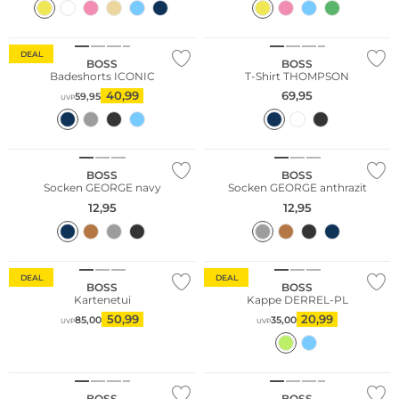
NEU
DEAL
BOSS
BOSS
Badeshorts ICONIC
T-Shirt THOMPSON
40,99
69,95
59,95
UVP
BOSS
BOSS
Socken GEORGE navy
Socken GEORGE anthrazit
12,95
12,95
DEAL
DEAL
BOSS
BOSS
Kartenetui
Kappe DERREL-PL
50,99
20,99
85,00
35,00
UVP
UVP
BOSS
BOSS