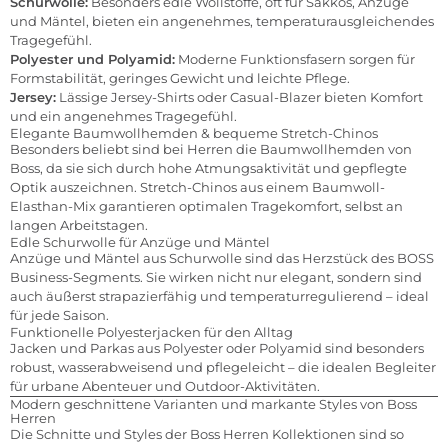
Schurwolle:
Besonders edle Wollstoffe, oft für Sakkos, Anzüge
und Mäntel, bieten ein angenehmes, temperaturausgleichendes
Tragegefühl.
Polyester und Polyamid:
Moderne Funktionsfasern sorgen für
Formstabilität, geringes Gewicht und leichte Pflege.
Jersey:
Lässige Jersey-Shirts oder Casual-Blazer bieten Komfort
und ein angenehmes Tragegefühl.
Elegante Baumwollhemden & bequeme Stretch-Chinos
Besonders beliebt sind bei Herren die Baumwollhemden von
Boss, da sie sich durch hohe Atmungsaktivität und gepflegte
Optik auszeichnen. Stretch-Chinos aus einem Baumwoll-
Elasthan-Mix garantieren optimalen Tragekomfort, selbst an
langen Arbeitstagen.
Edle Schurwolle für Anzüge und Mäntel
Anzüge und Mäntel aus Schurwolle sind das Herzstück des BOSS
Business-Segments. Sie wirken nicht nur elegant, sondern sind
auch äußerst strapazierfähig und temperaturregulierend – ideal
für jede Saison.
Funktionelle Polyesterjacken für den Alltag
Jacken und Parkas aus Polyester oder Polyamid sind besonders
robust, wasserabweisend und pflegeleicht – die idealen Begleiter
für urbane Abenteuer und Outdoor-Aktivitäten.
Modern geschnittene Varianten und markante Styles von Boss
Herren
Die Schnitte und Styles der Boss Herren Kollektionen sind so