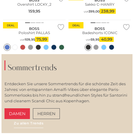
BOSS
BOSS
Overshirt LOCKY_2
Sakko C-HANRY
159,95
238,99
399,00
UVP
Große Größen
DEAL
DEAL
BOSS
BOSS
Poloshirt PALLAS
Badeshorts ICONIC
75,99
40,99
109,95
59,95
UVP
UVP
Sommertrends
Entdecken Sie unsere Sommertrends für die schönste Zeit des
Jahres: von entspannten Amalfi-Vibes über elegante Paris-
Sommerlooks bis hin zu strandfreundlichen Styles für Santorini
und cleanem Scandi Chic aus Kopenhagen.
DAMEN
HERREN
Zu allen Trends
AMALFI VIBES
SAN
Große Größen
NEU