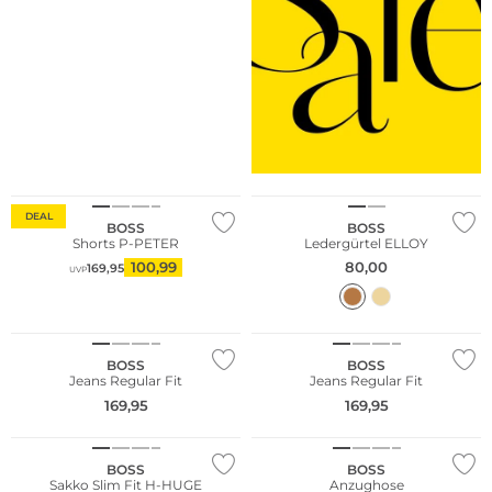
NEU
DEAL
BOSS
BOSS
Shorts P-PETER
Ledergürtel ELLOY
100,99
80,00
169,95
UVP
Bestseller
Bestseller
BOSS
BOSS
Jeans Regular Fit
Jeans Regular Fit
169,95
169,95
Große Größen
Große Größen
BOSS
BOSS
Sakko Slim Fit H-HUGE
Anzughose