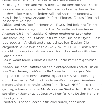
Öhler mit einer außergewöhnlichen Bandbreite an
Kleidungsstücken und Accessoires. Ob für formelle Anlässe, die
lockere Freizeit oder smarte Business-Looks – hier finden Sie
hochwertige Mode, die jedem Stil und Anspruch gerecht wird.
Klassische Sakkos & Anzüge: Perfekte Eleganz für das Büro und
besondere Anlässe
Sakkos und Anzüge für Herren von BOSS sind bekannt für ihre
exzellente Passform, durchdachten Schnitte und modernen
Akzente. Ob Slim Fit Sakko für einen modernen Look oder
klassische Regular Fit Modelle für zeitlose Business-Styles – Boss
überzeugt mit Vielfalt und anspruchsvollem Design. Die
eleganten Sakkos wie das "Sakko Slim Fit H-HUGE" lassen sich
sowohl zum Meeting als auch zum festlichen Anlass stilsicher
kombinieren.
Casualwear: Jeans, Chinos & Freizeit-Looks mit dem gewissen
Etwas
Neben Business-Outfits sind es die entspannten Casual-Linien
von Boss Herren, die für stilvolle Abwechslung sorgen. Die
Regular Fit Jeans, etwa "Jeans Regular Fit MAINE", überzeugen
durch bequemen Sitz und moderne Waschungen. Daneben
stehen Chino-Hosen wie "Chino Slim Fit SCHINO" für legere, aber
gepflegte Freizeit-Looks. Mit Parkas wie "Parka H-CENUTO" oder
sportlichen Jacken zeigt Boss, wie Komfort und Design Hand in
Hand gehen.
Mäntel & Outdoor-Jacken: Stilsicher durch jede Saison