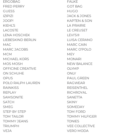
ERGOBAG
FALKE
FRED PERRY
GOT BAG
GUESS
HUGO
IZIPIZI
JACK & JONES
JOOP!
KAPTEN & SON
KIEHL’S
LA PRAIRIE
LACOSTE
LE CREUSET
LENA HOSCHEK
LEVI’S®
LIEBESKIND BERLIN
LUISA CERANO
MAC
MARC CAIN
MARC JACOBS
MARC O’POLO
MCM
MEY
MICHAEL KORS
MONARI
MOS MOSH
NEW BALANCE
OFFICINE CREATIVE
OLYMP
ON SCHUHE
ONLY
OPUS
PAUL GREEN
POLO RALPH LAUREN
RAGWEAR
RAINKISS
REISENTHEL
REPLAY
RICHROYAL
SAMSONITE
SANETTA
SATCH
SKINY
SMEG
SOMEDAY
STEP BY STEP
TOM FORD
TOM TAILOR
TOMMY HILFIGER
TOMMY JEANS
TONIES
TRIUMPH
VEE COLLECTIVE
VEJA
VERO MODA