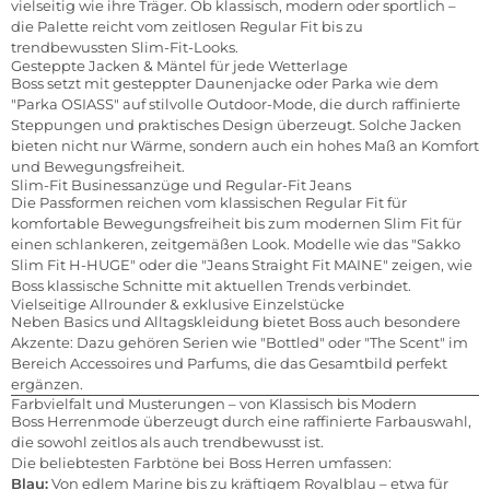
vielseitig wie ihre Träger. Ob klassisch, modern oder sportlich –
die Palette reicht vom zeitlosen Regular Fit bis zu
trendbewussten Slim-Fit-Looks.
Gesteppte Jacken & Mäntel für jede Wetterlage
Boss setzt mit gesteppter Daunenjacke oder Parka wie dem
"Parka OSIASS" auf stilvolle Outdoor-Mode, die durch raffinierte
Steppungen und praktisches Design überzeugt. Solche Jacken
bieten nicht nur Wärme, sondern auch ein hohes Maß an Komfort
und Bewegungsfreiheit.
Slim-Fit Businessanzüge und Regular-Fit Jeans
Die Passformen reichen vom klassischen Regular Fit für
komfortable Bewegungsfreiheit bis zum modernen Slim Fit für
einen schlankeren, zeitgemäßen Look. Modelle wie das "Sakko
Slim Fit H-HUGE" oder die "Jeans Straight Fit MAINE" zeigen, wie
Boss klassische Schnitte mit aktuellen Trends verbindet.
Vielseitige Allrounder & exklusive Einzelstücke
Neben Basics und Alltagskleidung bietet Boss auch besondere
Akzente: Dazu gehören Serien wie "Bottled" oder "The Scent" im
Bereich Accessoires und Parfums, die das Gesamtbild perfekt
ergänzen.
Farbvielfalt und Musterungen – von Klassisch bis Modern
Boss Herrenmode überzeugt durch eine raffinierte Farbauswahl,
die sowohl zeitlos als auch trendbewusst ist.
Die beliebtesten Farbtöne bei Boss Herren umfassen:
Blau:
Von edlem Marine bis zu kräftigem Royalblau – etwa für