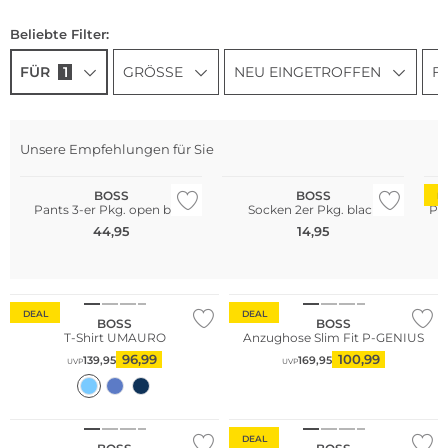
Beliebte Filter:
FÜR
1
GRÖSSE
NEU EINGETROFFEN
F
Multi Pack
Unsere Empfehlungen für Sie
Bestseller
Multi Pack
Gr
BOSS
BOSS
D
Pants 3-er Pkg. open blue
Socken 2er Pkg. black
Pol
44,95
14,95
Große Größen
Große Größen
DEAL
DEAL
BOSS
BOSS
T-Shirt UMAURO
Anzughose Slim Fit P-GENIUS
96,99
100,99
139,95
169,95
UVP
UVP
NEU
DEAL