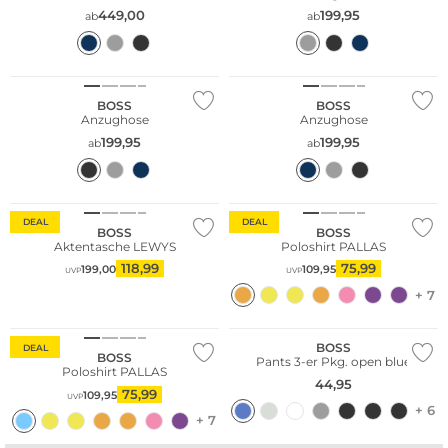
449,00
199,95
ab
ab
Große Größen
Große Größen
BOSS
BOSS
Anzughose
Anzughose
199,95
199,95
ab
ab
DEAL
DEAL
BOSS
BOSS
Aktentasche LEWYS
Poloshirt PALLAS
118,99
75,99
199,00
109,95
UVP
UVP
Multi Pack
+ 7
Bestseller
BOSS
DEAL
BOSS
Pants 3-er Pkg. open blue
Poloshirt PALLAS
44,95
75,99
109,95
UVP
+ 6
+ 7