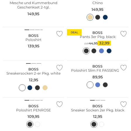
Mesche und Kummerbund
Chino
Geschenkset 2-tgl.
149,95
149,95
Multi Pack
Nachhaltig
BOSS
DEAL
BOSS
Pants 3er Pkg. black
Poloshirt
32,99
44,95
UVP
139,95
Multi Pack
BOSS
BOSS
Poloshirt Slim Fit PASSENGER
Sneakersocken 2-er Pkg. white
89,95
12,95
Große Größen
Multi Pack
BOSS
BOSS
Poloshirt PENROSE
Sneaker Socken 2er Pkg. black
109,95
12,95