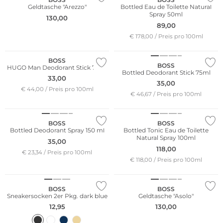
Geldtasche "Arezzo"
Bottled Eau de Toilette Natural
Spray 50ml
130,00
89,00
€ 178,00 / Preis pro 100ml
Bestseller
BOSS
BOSS
HUGO Man Deodorant Stick 75ml
Bottled Deodorant Stick 75ml
33,00
35,00
€ 44,00 / Preis pro 100ml
€ 46,67 / Preis pro 100ml
BOSS
BOSS
Bottled Deodorant Spray 150 ml
Bottled Tonic Eau de Toilette
Natural Spray 100ml
35,00
118,00
€ 23,34 / Preis pro 100ml
€ 118,00 / Preis pro 100ml
Multi Pack
BOSS
BOSS
Sneakersocken 2er Pkg. dark blue
Geldtasche "Asolo"
12,95
130,00