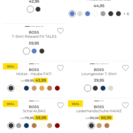
42,95
44,95
+ 6
BOSS
T-Shirt Relaxed Fit TALES
59,95
DEAL
BOSS
BOSS
Mütze - Haube FATI
Loungewear T-Shirt
43,99
39,95
59,95
UVP
DEAL
DEAL
BOSS
BOSS
Schal ALBAS
Lederhandschuhe HAINZ
58,99
66,99
79,95
90,00
UVP
UVP