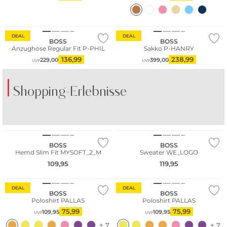
Große Größen
DEAL
DEAL
BOSS
BOSS
Anzughose Regular Fit P-PHIL
Sakko P-HANRY
136,99
238,99
229,00
399,00
UVP
UVP
Shopping-Erlebnisse
NEU
BOSS
BOSS
Hemd Slim Fit MYSOFT_2_M
Sweater WE_LOGO
109,95
119,95
DEAL
DEAL
BOSS
BOSS
Poloshirt PALLAS
Poloshirt PALLAS
75,99
75,99
109,95
109,95
UVP
UVP
+ 7
+ 7