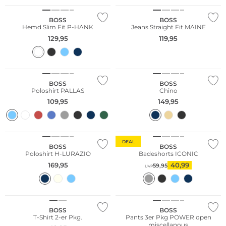
BOSS
BOSS
Hemd Slim Fit P-HANK
Jeans Straight Fit MAINE
129,95
119,95
Große Größen
BOSS
BOSS
Poloshirt PALLAS
Chino
109,95
149,95
NEU
DEAL
BOSS
BOSS
Poloshirt H-LURAZIO
Badeshorts ICONIC
169,95
40,99
59,95
UVP
Multi Pack
Multi Pack
BOSS
BOSS
T-Shirt 2-er Pkg.
Pants 3er Pkg POWER open
miscellanous