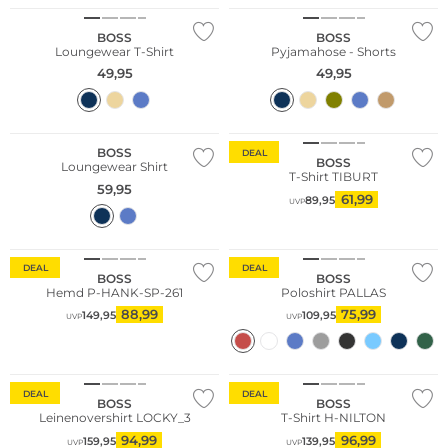
BOSS
BOSS
Loungewear T-Shirt
Pyjamahose - Shorts
49,95
49,95
Große Größen
BOSS
DEAL
BOSS
Loungewear Shirt
T-Shirt TIBURT
59,95
61,99
89,95
UVP
Große Größen
DEAL
DEAL
BOSS
BOSS
Hemd P-HANK-SP-261
Poloshirt PALLAS
88,99
75,99
149,95
109,95
UVP
UVP
Nachhaltig
Große Größen
DEAL
DEAL
BOSS
BOSS
Leinenovershirt LOCKY_3
T-Shirt H-NILTON
94,99
96,99
159,95
139,95
UVP
UVP