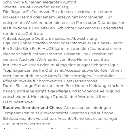
Schurwolle für einen eleganten Auftritt.
Smarte Casual-Looks für jeden Tag
Die Regular Fit Jeans von Boss lassen sich ideal mit einem
lockeren Hemd oder einem Jersey-Shirt kombinieren. Für
entspannte Wochenenden bieten sich Parka oder Daunenjacken
als funktionale Begleiter an. Schlichte Sneaker oder Lederstiefel
runden das Outfit ab.
Anlassbezogene Outfits & modische Abwechslung
Egal ob Dinner, Stadtbummel oder informeller Business-Lunch:
Ein Sakko Slim Fit H-HUGE kann mit dunklen Jeans und einem
cleanen Shirt für einen smarten, urbanen Look kombiniert
werden. Auch ein Wollmantel von Boss Herren macht zu
festlichen Anlässen oder im Alltag eine ausgezeichnete Figur.
Tipp:
Ergänzen Sie Ihr Outfit mit Accessoires wie Gürteln, Uhren
oder Sonnenbrillen von Boss für ein stimmiges Gesamtbild.
Pflegehinweise für hochwertige Boss Herrenmode
Damit Sie lange Freude an Ihren Boss Herren Kleidungsstücken
haben, sind eine sorgfältige Pflege und schonende Reinigung
entscheidend. Hier einige Tipps für den Werterhalt Ihrer
Lieblingsstücke:
Baumwollhemden und Chinos:
Am besten bei niedrigen
Temperaturen mit Feinwaschmittel waschen und auf hohe
Schleuderzahlen verzichten. Anschließend feucht aufhängen,
um Knitter zu vermeiden.