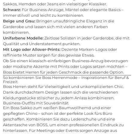
Sakkos, Hemden oder Jeans ein vielseitiger Klassiker.
Schwarz:
Für Business-Anzüge, Mäntel oder elegante Basics –
immer stilvoll und leicht zu kombinieren.
Beige und Grau:
Bringen unaufdringliche Eleganz in die
Garderobe und lassen sich mit vielen anderen Farben
kombinieren.
Unifarbene Modelle:
Zeitlose Solisten in jeder Garderobe, die mit
Qualität und Understatement punkten.
Mit Logo oder Allover-Prints:
Dezente Marken-Logos oder
raffinierte Muster sorgen für das gewisse Etwas.
Ob Sie einen klassisch-einfarbigen Business-Anzug bevorzugen
oder modische Akzente mit Prints oder Logos setzen möchten –
Boss bietet Herren für jeden Geschmack die passende Option.
So kombinieren Sie Boss Herrenmode – Inspirationen für Beruf &
Freizeit
Boss Herren steht für Vielseitigkeit und unkomplizierten Chic.
Dank durchdachtem Design lassen sich die verschiedenen
Kleidungsstücke stilsicher zu jedem Anlass kombinieren.
Business-Outfits mit Souveränität
Ein Boss Sakko zum weißen Baumwollhemd und einer
gepflegten Chino – schon ist der perfekte Look fürs Büro
geschaffen. Kombinieren Sie dazu Lederschuhe und eine
Aktentasche von BOSS, um einen professionellen Eindruck zu
hinterlassen. Für Meetings oder Events sorgen Anzüge aus