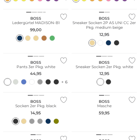
Multi Pack
BOSS
BOSS
Ledergürtel MADISON-B1
Sneaker Socken 2P AS UNI CC 2er
Pkg. medium beige
99,00
12,95
Multi Pack
Multi Pack
BOSS
BOSS
Pants 3er Pkg. white
Sneaker Socken 2er Pkg. white
44,95
12,95
+ 6
Multi Pack
BOSS
BOSS
Socken 2er Pkg. black
Masche
14,95
59,95
Multi Pack
Nur Online