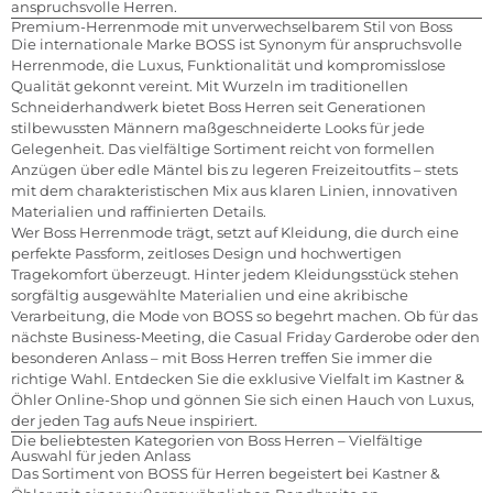
anspruchsvolle Herren.
Premium-Herrenmode mit unverwechselbarem Stil von Boss
Die internationale Marke BOSS ist Synonym für anspruchsvolle
Herrenmode, die Luxus, Funktionalität und kompromisslose
Qualität gekonnt vereint. Mit Wurzeln im traditionellen
Schneiderhandwerk bietet Boss Herren seit Generationen
stilbewussten Männern maßgeschneiderte Looks für jede
Gelegenheit. Das vielfältige Sortiment reicht von formellen
Anzügen über edle Mäntel bis zu legeren Freizeitoutfits – stets
mit dem charakteristischen Mix aus klaren Linien, innovativen
Materialien und raffinierten Details.
Wer Boss Herrenmode trägt, setzt auf Kleidung, die durch eine
perfekte Passform, zeitloses Design und hochwertigen
Tragekomfort überzeugt. Hinter jedem Kleidungsstück stehen
sorgfältig ausgewählte Materialien und eine akribische
Verarbeitung, die Mode von BOSS so begehrt machen. Ob für das
nächste Business-Meeting, die Casual Friday Garderobe oder den
besonderen Anlass – mit Boss Herren treffen Sie immer die
richtige Wahl. Entdecken Sie die exklusive Vielfalt im Kastner &
Öhler Online-Shop und gönnen Sie sich einen Hauch von Luxus,
der jeden Tag aufs Neue inspiriert.
Die beliebtesten Kategorien von Boss Herren – Vielfältige
Auswahl für jeden Anlass
Das Sortiment von BOSS für Herren begeistert bei Kastner &