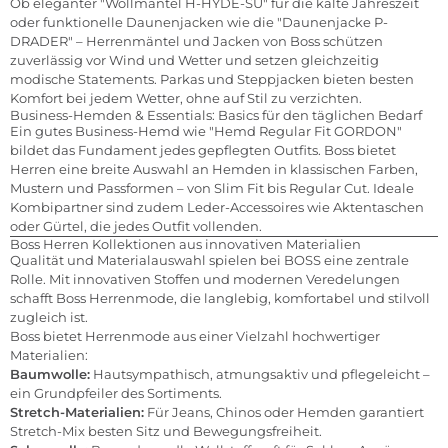
Ob eleganter "Wollmantel H-HYDE-SU" für die kalte Jahreszeit
oder funktionelle Daunenjacken wie die "Daunenjacke P-
DRADER" – Herrenmäntel und Jacken von Boss schützen
zuverlässig vor Wind und Wetter und setzen gleichzeitig
modische Statements. Parkas und Steppjacken bieten besten
Komfort bei jedem Wetter, ohne auf Stil zu verzichten.
Business-Hemden & Essentials: Basics für den täglichen Bedarf
Ein gutes Business-Hemd wie "Hemd Regular Fit GORDON"
bildet das Fundament jedes gepflegten Outfits. Boss bietet
Herren eine breite Auswahl an Hemden in klassischen Farben,
Mustern und Passformen – von Slim Fit bis Regular Cut. Ideale
Kombipartner sind zudem Leder-Accessoires wie Aktentaschen
oder Gürtel, die jedes Outfit vollenden.
Boss Herren Kollektionen aus innovativen Materialien
Qualität und Materialauswahl spielen bei BOSS eine zentrale
Rolle. Mit innovativen Stoffen und modernen Veredelungen
schafft Boss Herrenmode, die langlebig, komfortabel und stilvoll
zugleich ist.
Boss bietet Herrenmode aus einer Vielzahl hochwertiger
Materialien:
Baumwolle:
Hautsympathisch, atmungsaktiv und pflegeleicht –
ein Grundpfeiler des Sortiments.
Stretch-Materialien:
Für Jeans, Chinos oder Hemden garantiert
Stretch-Mix besten Sitz und Bewegungsfreiheit.