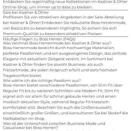
Entdecken Sie regelmäßig neue Kollektionen im Kastner & Öhler
Online-Shop, um immer up to date zu bleiben.
Sale bei Kastner & Öhler
Profitieren Sie von attraktiven Angeboten in der Sale-Abteilung
bei Kastner & Öhler! Entdecken Sie reduzierte Boss Herrenmode,
von Basics bis zu besonderen Highlights. So sichern Sie sich
Premium-Qualität zu besonders attraktiven Preisen.
Häufige Fragen zu Boss Herren (FAQs)
Was zeichnet Boss Herrenmode bei Kastner & Öhler aus?
Boss Herrenmode besticht durch hochwertige Materialien,
perfekte Passformen und ein ausgewogenes Design, das zeitlose
Eleganz mit aktuellem Zeitgeist vereint. Im Sortiment bei
Kastner & Öhler finden Sie sowohl Business- als auch
Freizeitmode, die jeden Anspruch erfüllt und stets höchsten
Tragekomfort bietet.
Wie wähle ich die richtige Passform aus?
Boss Herren bietet verschiedene Passformen, von Slim Fit über
Regular Fit bis zu weiteren Schnitten wie Modern Fit. Slim Fit
eignet sich vor allem für schmal gebaute Herren und einen
modisch-aktuellen Style, während Regular Fit klassisch-
komfortabel sitzt. Beachten Sie auch die Größenauswahl,
einschließlich großer Größen, und konsultieren Sie bei Bedarf die
Maßtabellen im Shop.
Was ist der Unterschied zwischen Business-Mode und
Casualwear bei Boss Herren?