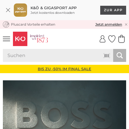
K&Ö & GIGASPORT APP
ZUR APP
Jetzt kostenlos downloaden
Pluscard Vorteile erhalten
★★★★★ 4,8 / 5,0 STERNE
Jetzt anmelden
UNSERE APP
CLICK &
CLICK &
COLLECT
RESERVE
BIS ZU -50% IM FINAL SALE