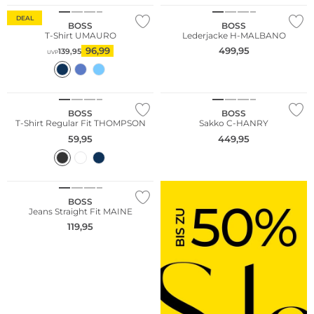
DEAL
BOSS
BOSS
T-Shirt UMAURO
Lederjacke H-MALBANO
96,99
499,95
139,95
UVP
Große Größen
NEU
BOSS
BOSS
T-Shirt Regular Fit THOMPSON
Sakko C-HANRY
59,95
449,95
BOSS
Jeans Straight Fit MAINE
119,95