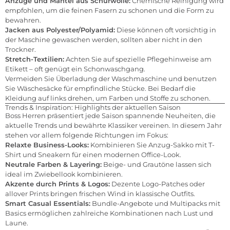
Anzüge und Mäntel aus Schurwolle:
Chemische Reinigung wird
empfohlen, um die feinen Fasern zu schonen und die Form zu
bewahren.
Jacken aus Polyester/Polyamid:
Diese können oft vorsichtig in
der Maschine gewaschen werden, sollten aber nicht in den
Trockner.
Stretch-Textilien:
Achten Sie auf spezielle Pflegehinweise am
Etikett – oft genügt ein Schonwaschgang.
Vermeiden Sie Überladung der Waschmaschine und benutzen
Sie Wäschesäcke für empfindliche Stücke. Bei Bedarf die
Kleidung auf links drehen, um Farben und Stoffe zu schonen.
Trends & Inspiration: Highlights der aktuellen Saison
Boss Herren präsentiert jede Saison spannende Neuheiten, die
aktuelle Trends und bewährte Klassiker vereinen. In diesem Jahr
stehen vor allem folgende Richtungen im Fokus:
Relaxte Business-Looks:
Kombinieren Sie Anzug-Sakko mit T-
Shirt und Sneakern für einen modernen Office-Look.
Neutrale Farben & Layering:
Beige- und Grautöne lassen sich
ideal im Zwiebellook kombinieren.
Akzente durch Prints & Logos:
Dezente Logo-Patches oder
allover Prints bringen frischen Wind in klassische Outfits.
Smart Casual Essentials:
Bundle-Angebote und Multipacks mit
Basics ermöglichen zahlreiche Kombinationen nach Lust und
Laune.