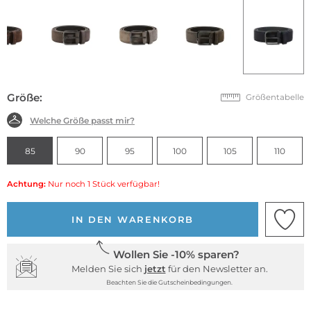
Größe:
Größentabelle
Welche Größe passt mir?
85
90
95
100
105
110
Achtung:
Nur noch 1 Stück verfügbar!
IN DEN WARENKORB
Wollen Sie -10% sparen?
Melden Sie sich
jetzt
für den Newsletter an.
Beachten Sie die Gutscheinbedingungen.