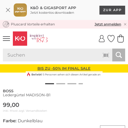
K&Ö & GIGASPORT APP
ZUR APP
Jetzt kostenlos downloaden
Pluscard Vorteile erhalten
KOSTENLOSER VERSAND* & RÜCKVERSAND
Jetzt anmelden
UNSERE APP
CLICK &
CLICK &
COLLECT
RESERVE
BIS ZU -50% IM FINAL SALE
Beliebt!
5 Personen sehen sich diesen Artikel gerade an
BOSS
Ledergürtel MADISON-B1
99,00
inkl. Mwst zzgl.
Versandkosten
Farbe:
Dunkelblau