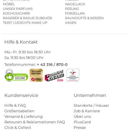
MÖBEL
NAGELLACK
UNISEX PARFUMS
PEELING
KOCHGESCHIRR
PORZELLAN
RASIERER & RASUR ZUBEHÖR
RAUMDÜFTE & KERZEN
TEINT | GESICHTS MAKE UP
VASEN
Hilfe & Kontakt
Mo.–Fr. 9:30 bis 18:30 Uhr
Sa. 9:30 bis 18:00 Uhr
Telefonnummer:
+ 43 316 / 870-0
Kundenservice
Unternehmen
Hilfe & FAQ
Standorte / Häuser
Größentabellen
Job & Karriere
Versand & Lieferung
Über uns
Retouren & Reklamationen FAQ
PlusCard
Click & Collect
Presse