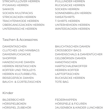
STRICKPULLOVER HERREN
PULLUNDER HERREN
PYJAMAS HERREN
RUCKSÄCKE HERREN
SAKKOS
SOCKEN HERREN
SOCKEN MULTIPACKS
SONNENBRILLEN HERREN
STRICKJACKEN HERREN
SWEATSHIRTS
TRACHTENMODE HERREN
T-SHIRTS HERREN
ÜBERGANGSJACKEN HERREN
UNTERHEMDEN HERREN
UNTERWÄSCHE HERREN
WINTERJACKEN HERREN
Taschen & Accessoires
DAMENTASCHEN
BAUCHTASCHEN DAMEN
CLUTCHES UND MINIBAGS
CROSSBODY BAGS
DAMENRUCKSÄCKE
DAMENSCHALS & DAMENTÜCHER
SHOPPER
GELDBÖRSEN DAMEN
HANDSCHUHE DAMEN
HANDTASCHEN
HERREN REISETASCHEN
HARTSCHALENKOFFER
KOFFER UND TROLLEYS
HERREN KOFFER
HERREN KULTURBEUTEL
LAPTOPTASCHEN
REISEGEPÄCK DAMEN
RUCKSÄCKE HERREN
BAUCH- & GÜRTELTASCHEN
TOTE BAG
Kinder
BILDERBÜCHER
FEDERMAPPEN
HÖRSPIELBOXEN
HÖRSPIELE & FIGUREN
HÖRSPIEL ZUBEHÖR
JAUSENBOX & KINDER LUNCHBOX