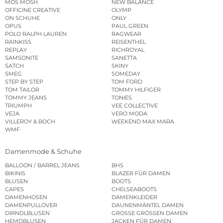
MOS MOSH
NEW BALANCE
OFFICINE CREATIVE
OLYMP
ON SCHUHE
ONLY
OPUS
PAUL GREEN
POLO RALPH LAUREN
RAGWEAR
RAINKISS
REISENTHEL
REPLAY
RICHROYAL
SAMSONITE
SANETTA
SATCH
SKINY
SMEG
SOMEDAY
STEP BY STEP
TOM FORD
TOM TAILOR
TOMMY HILFIGER
TOMMY JEANS
TONIES
TRIUMPH
VEE COLLECTIVE
VEJA
VERO MODA
VILLEROY & BOCH
WEEKEND MAX MARA
WMF
Damenmode & Schuhe
BALLOON / BARREL JEANS
BHS
BIKINIS
BLAZER FÜR DAMEN
BLUSEN
BOOTS
CAPES
CHELSEABOOTS
DAMENHOSEN
DAMENKLEIDER
DAMENPULLOVER
DAUNENMÄNTEL DAMEN
DIRNDLBLUSEN
GROSSE GRÖSSEN DAMEN
HEMDBLUSEN
JACKEN FÜR DAMEN