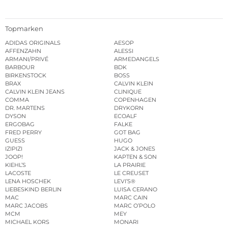
Topmarken
ADIDAS ORIGINALS
AESOP
AFFENZAHN
ALESSI
ARMANI/PRIVÉ
ARMEDANGELS
BARBOUR
BDK
BIRKENSTOCK
BOSS
BRAX
CALVIN KLEIN
CALVIN KLEIN JEANS
CLINIQUE
COMMA
COPENHAGEN
DR. MARTENS
DRYKORN
DYSON
ECOALF
ERGOBAG
FALKE
FRED PERRY
GOT BAG
GUESS
HUGO
IZIPIZI
JACK & JONES
JOOP!
KAPTEN & SON
KIEHL’S
LA PRAIRIE
LACOSTE
LE CREUSET
LENA HOSCHEK
LEVI’S®
LIEBESKIND BERLIN
LUISA CERANO
MAC
MARC CAIN
MARC JACOBS
MARC O’POLO
MCM
MEY
MICHAEL KORS
MONARI