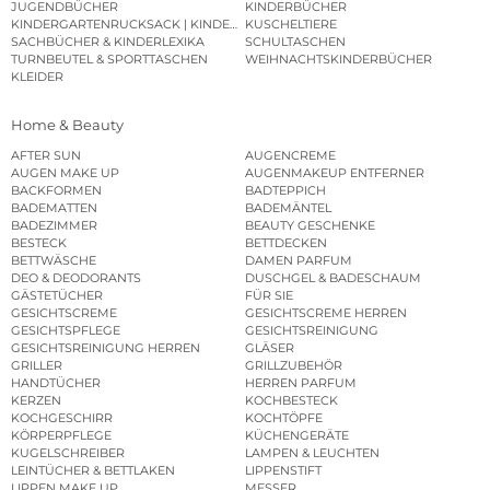
JUGENDBÜCHER
KINDERBÜCHER
KINDERGARTENRUCKSACK | KINDERGARTENBEUTEL
KUSCHELTIERE
SACHBÜCHER & KINDERLEXIKA
SCHULTASCHEN
TURNBEUTEL & SPORTTASCHEN
WEIHNACHTSKINDERBÜCHER
KLEIDER
Home & Beauty
AFTER SUN
AUGENCREME
AUGEN MAKE UP
AUGENMAKEUP ENTFERNER
BACKFORMEN
BADTEPPICH
BADEMATTEN
BADEMÄNTEL
BADEZIMMER
BEAUTY GESCHENKE
BESTECK
BETTDECKEN
BETTWÄSCHE
DAMEN PARFUM
DEO & DEODORANTS
DUSCHGEL & BADESCHAUM
GÄSTETÜCHER
FÜR SIE
GESICHTSCREME
GESICHTSCREME HERREN
GESICHTSPFLEGE
GESICHTSREINIGUNG
GESICHTSREINIGUNG HERREN
GLÄSER
GRILLER
GRILLZUBEHÖR
HANDTÜCHER
HERREN PARFUM
KERZEN
KOCHBESTECK
KOCHGESCHIRR
KOCHTÖPFE
KÖRPERPFLEGE
KÜCHENGERÄTE
KUGELSCHREIBER
LAMPEN & LEUCHTEN
LEINTÜCHER & BETTLAKEN
LIPPENSTIFT
LIPPEN MAKE UP
MESSER