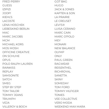
FRED PERRY
GOT BAG
GUESS
HUGO
IZIPIZI
JACK & JONES
JOOP!
KAPTEN & SON
KIEHL’S
LA PRAIRIE
LACOSTE
LE CREUSET
LENA HOSCHEK
LEVI’S®
LIEBESKIND BERLIN
LUISA CERANO
MAC
MARC CAIN
MARC JACOBS
MARC O’POLO
MCM
MEY
MICHAEL KORS
MONARI
MOS MOSH
NEW BALANCE
OFFICINE CREATIVE
OLYMP
ON SCHUHE
ONLY
OPUS
PAUL GREEN
POLO RALPH LAUREN
RAGWEAR
RAINKISS
REISENTHEL
REPLAY
RICHROYAL
SAMSONITE
SANETTA
SATCH
SKINY
SMEG
SOMEDAY
STEP BY STEP
TOM FORD
TOM TAILOR
TOMMY HILFIGER
TOMMY JEANS
TONIES
TRIUMPH
VEE COLLECTIVE
VEJA
VERO MODA
VILLEROY & BOCH
WEEKEND MAX MARA