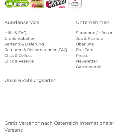
Kundenservice
Unternehmen
Hilfe & FAQ
Standorte / Häuser
Größentabellen
Job & Karriere
Versand & Lieferung
Über uns
Retouren & Reklamationen FAQ
PlusCard
Click & Collect
Presse
Click & Reserve
Newsletter
Gastronomie
Unsere Zahlungsarten
Klarna
Paypal
Mastercard
Visa
Diners
Eps
Shop
Applepay
Amazon
Gratis Versand* nach Österreich Internationaler
Versand