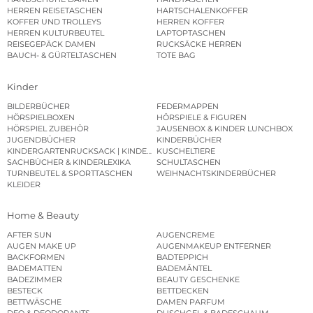
HERREN REISETASCHEN
HARTSCHALENKOFFER
KOFFER UND TROLLEYS
HERREN KOFFER
HERREN KULTURBEUTEL
LAPTOPTASCHEN
REISEGEPÄCK DAMEN
RUCKSÄCKE HERREN
BAUCH- & GÜRTELTASCHEN
TOTE BAG
Kinder
BILDERBÜCHER
FEDERMAPPEN
HÖRSPIELBOXEN
HÖRSPIELE & FIGUREN
HÖRSPIEL ZUBEHÖR
JAUSENBOX & KINDER LUNCHBOX
JUGENDBÜCHER
KINDERBÜCHER
KINDERGARTENRUCKSACK | KINDERGARTENBEUTEL
KUSCHELTIERE
SACHBÜCHER & KINDERLEXIKA
SCHULTASCHEN
TURNBEUTEL & SPORTTASCHEN
WEIHNACHTSKINDERBÜCHER
KLEIDER
Home & Beauty
AFTER SUN
AUGENCREME
AUGEN MAKE UP
AUGENMAKEUP ENTFERNER
BACKFORMEN
BADTEPPICH
BADEMATTEN
BADEMÄNTEL
BADEZIMMER
BEAUTY GESCHENKE
BESTECK
BETTDECKEN
BETTWÄSCHE
DAMEN PARFUM