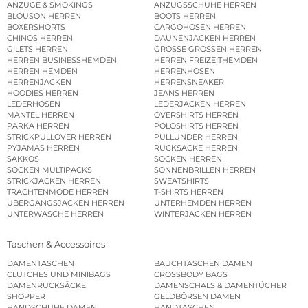
ANZÜGE & SMOKINGS
ANZUGSSCHUHE HERREN
BLOUSON HERREN
BOOTS HERREN
BOXERSHORTS
CARGOHOSEN HERREN
CHINOS HERREN
DAUNENJACKEN HERREN
GILETS HERREN
GROSSE GRÖSSEN HERREN
HERREN BUSINESSHEMDEN
HERREN FREIZEITHEMDEN
HERREN HEMDEN
HERRENHOSEN
HERRENJACKEN
HERRENSNEAKER
HOODIES HERREN
JEANS HERREN
LEDERHOSEN
LEDERJACKEN HERREN
MÄNTEL HERREN
OVERSHIRTS HERREN
PARKA HERREN
POLOSHIRTS HERREN
STRICKPULLOVER HERREN
PULLUNDER HERREN
PYJAMAS HERREN
RUCKSÄCKE HERREN
SAKKOS
SOCKEN HERREN
SOCKEN MULTIPACKS
SONNENBRILLEN HERREN
STRICKJACKEN HERREN
SWEATSHIRTS
TRACHTENMODE HERREN
T-SHIRTS HERREN
ÜBERGANGSJACKEN HERREN
UNTERHEMDEN HERREN
UNTERWÄSCHE HERREN
WINTERJACKEN HERREN
Taschen & Accessoires
DAMENTASCHEN
BAUCHTASCHEN DAMEN
CLUTCHES UND MINIBAGS
CROSSBODY BAGS
DAMENRUCKSÄCKE
DAMENSCHALS & DAMENTÜCHER
SHOPPER
GELDBÖRSEN DAMEN
HANDSCHUHE DAMEN
HANDTASCHEN