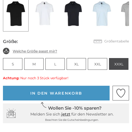
Größe:
Größentabelle
Welche Größe passt mir?
S
M
L
XL
XXL
XXXL
Achtung:
Nur noch 3 Stück verfügbar!
IN DEN WARENKORB
Wollen Sie -10% sparen?
Melden Sie sich
jetzt
für den Newsletter an.
Beachten Sie die Gutscheinbedingungen.