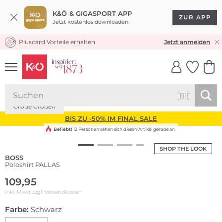
K&Ö & GIGASPORT APP
ZUR APP
Jetzt kostenlos downloaden
Pluscard Vorteile erhalten
KOSTENLOSER VERSAND* & RÜCKVERSAND
Jetzt anmelden
UNSERE APP
CLICK &
CLICK &
COLLECT
RESERVE
Große Größen
BIS ZU -50% IM FINAL SALE
Beliebt!
12 Personen sehen sich diesen Artikel gerade an
SHOP THE LOOK
BOSS
Poloshirt PALLAS
109,95
inkl. Mwst zzgl.
Versandkosten
Farbe:
Schwarz