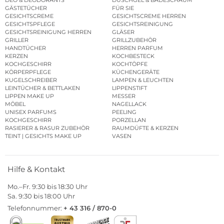
DEO & DEODORANTS
DUSCHGEL & BADESCHAUM
GÄSTETÜCHER
FÜR SIE
GESICHTSCREME
GESICHTSCREME HERREN
GESICHTSPFLEGE
GESICHTSREINIGUNG
GESICHTSREINIGUNG HERREN
GLÄSER
GRILLER
GRILLZUBEHÖR
HANDTÜCHER
HERREN PARFUM
KERZEN
KOCHBESTECK
KOCHGESCHIRR
KOCHTÖPFE
KÖRPERPFLEGE
KÜCHENGERÄTE
KUGELSCHREIBER
LAMPEN & LEUCHTEN
LEINTÜCHER & BETTLAKEN
LIPPENSTIFT
LIPPEN MAKE UP
MESSER
MÖBEL
NAGELLACK
UNISEX PARFUMS
PEELING
KOCHGESCHIRR
PORZELLAN
RASIERER & RASUR ZUBEHÖR
RAUMDÜFTE & KERZEN
TEINT | GESICHTS MAKE UP
VASEN
Hilfe & Kontakt
Mo.–Fr. 9:30 bis 18:30 Uhr
Sa. 9:30 bis 18:00 Uhr
Telefonnummer:
+ 43 316 / 870-0