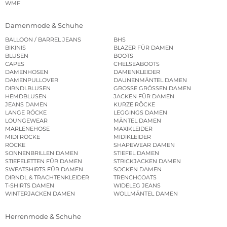
WMF
Damenmode & Schuhe
BALLOON / BARREL JEANS
BHS
BIKINIS
BLAZER FÜR DAMEN
BLUSEN
BOOTS
CAPES
CHELSEABOOTS
DAMENHOSEN
DAMENKLEIDER
DAMENPULLOVER
DAUNENMÄNTEL DAMEN
DIRNDLBLUSEN
GROSSE GRÖSSEN DAMEN
HEMDBLUSEN
JACKEN FÜR DAMEN
JEANS DAMEN
KURZE RÖCKE
LANGE RÖCKE
LEGGINGS DAMEN
LOUNGEWEAR
MÄNTEL DAMEN
MARLENEHOSE
MAXIKLEIDER
MIDI RÖCKE
MIDIKLEIDER
RÖCKE
SHAPEWEAR DAMEN
SONNENBRILLEN DAMEN
STIEFEL DAMEN
STIEFELETTEN FÜR DAMEN
STRICKJACKEN DAMEN
SWEATSHIRTS FÜR DAMEN
SOCKEN DAMEN
DIRNDL & TRACHTENKLEIDER
TRENCHCOATS
T-SHIRTS DAMEN
WIDELEG JEANS
WINTERJACKEN DAMEN
WOLLMÄNTEL DAMEN
Herrenmode & Schuhe