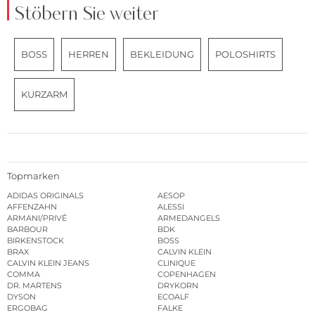
Stöbern Sie weiter
BOSS
HERREN
BEKLEIDUNG
POLOSHIRTS
KURZARM
Topmarken
ADIDAS ORIGINALS
AESOP
AFFENZAHN
ALESSI
ARMANI/PRIVÉ
ARMEDANGELS
BARBOUR
BDK
BIRKENSTOCK
BOSS
BRAX
CALVIN KLEIN
CALVIN KLEIN JEANS
CLINIQUE
COMMA
COPENHAGEN
DR. MARTENS
DRYKORN
DYSON
ECOALF
ERGOBAG
FALKE