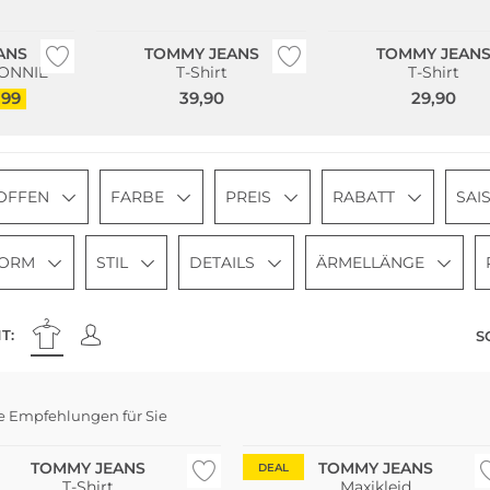
Bestseller
ANS
TOMMY JEANS
TOMMY JEAN
RONNIE
T-Shirt
T-Shirt
,99
39,90
29,90
OFFEN
FARBE
PREIS
RABATT
SAI
FORM
STIL
DETAILS
ÄRMELLÄNGE
T:
S
e Empfehlungen für Sie
TOMMY JEANS
TOMMY JEANS
DEAL
T-Shirt
Maxikleid