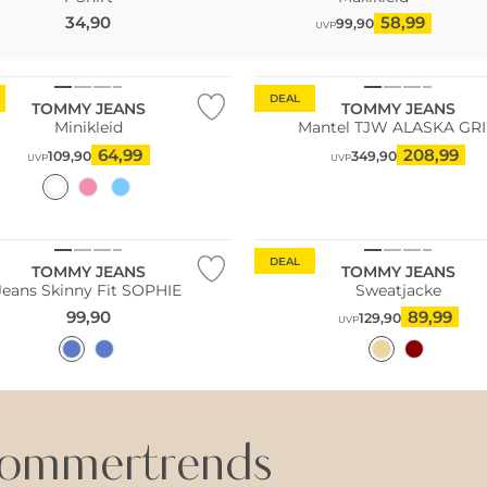
34,90
58,99
99,90
UVP
Nachhaltig
DEAL
TOMMY JEANS
TOMMY JEANS
Minikleid
Mantel TJW ALASKA GR
64,99
208,99
109,90
349,90
UVP
UVP
DEAL
TOMMY JEANS
TOMMY JEANS
Jeans Skinny Fit SOPHIE
Sweatjacke
99,90
89,99
129,90
UVP
ommertrends