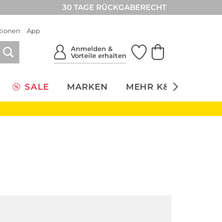
30 TAGE RÜCKGABERECHT
tionen
App
Anmelden &
Vorteile erhalten
SALE
MARKEN
MEHR K&Ö
NACH
Herren