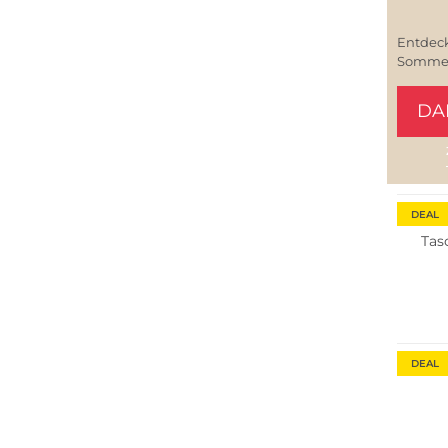
Entdeck
Sommerl
DA
DEAL
Tas
DEAL