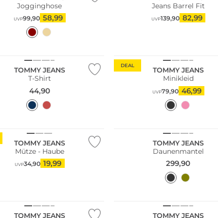
Jogginghose
Jeans Barrel Fit
58,99
82,99
99,90
139,90
UVP
UVP
DEAL
TOMMY JEANS
TOMMY JEANS
T-Shirt
Minikleid
44,90
46,99
79,90
UVP
ltig
TOMMY JEANS
TOMMY JEANS
Mütze - Haube
Daunenmantel
19,99
299,90
34,90
UVP
TOMMY JEANS
TOMMY JEANS