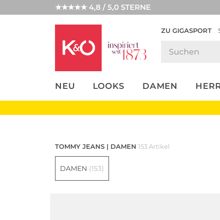
★★★★★ 4,8 / 5,0 STERNE
ZU GIGASPORT
FASHION-
UNSERE APP
CLICK &
CLICK &
TRENDS
COLLECT
RESERVE
NEU
LOOKS
DAMEN
HER
Damen
TOMMY JEANS | DAMEN
153 Artikel
DAMEN
(153)