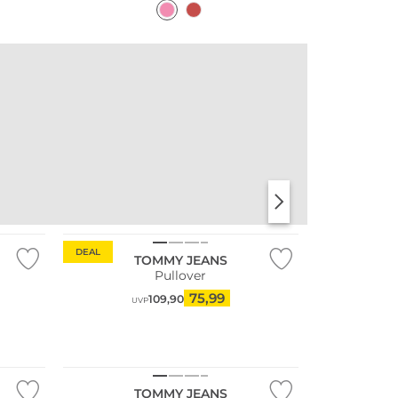
DEAL
TOMMY JEANS
Pullover
75,99
109,90
UVP
TOMMY JEANS