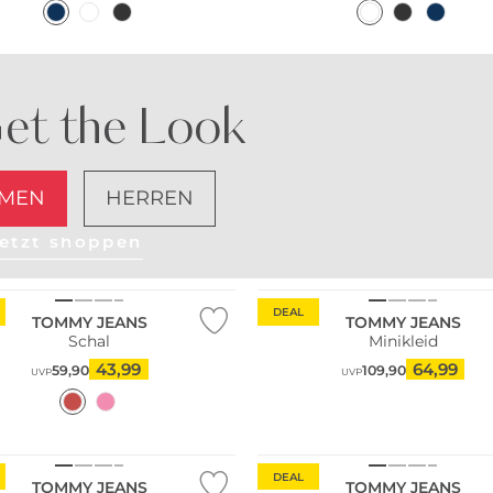
et the Look
MEN
HERREN
etzt shoppen
DEAL
TOMMY JEANS
TOMMY JEANS
Schal
Minikleid
43,99
64,99
59,90
109,90
UVP
UVP
Fashion Tipp
DEAL
TOMMY JEANS
TOMMY JEANS