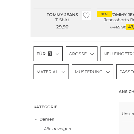
TOMMY JEANS
TOMMY JE
DEAL
T-Shirt
Jeansshorts 
29,90
47
69,90
UVP
FÜR
1
GRÖSSE
NEU EINGETR
MATERIAL
MUSTERUNG
PASS
ANSICH
KATEGORIE
Unser
Damen
Alle anzeigen