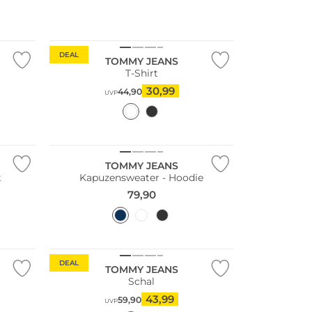
DEAL
TOMMY JEANS
T-Shirt
30,99
44,90
UVP
TOMMY JEANS
t
Kapuzensweater - Hoodie
79,90
DEAL
TOMMY JEANS
Schal
43,99
59,90
UVP