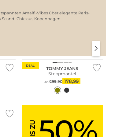
ntspannten Amalfi-Vibes über elegante Paris-
em Scandi Chic aus Kopenhagen.
SANTORINI SOFT
PARIS CHIC
DEAL
TOMMY JEANS
Steppmantel
178,99
299,90
UVP