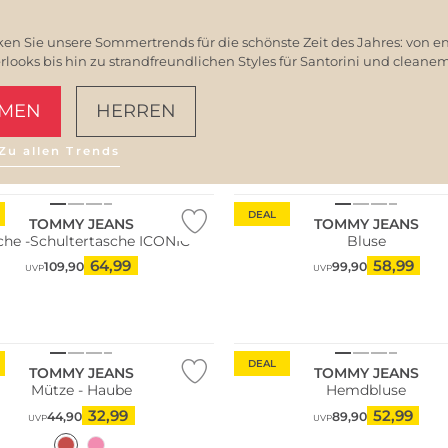
en Sie unsere Sommertrends für die schönste Zeit des Jahres: von e
ooks bis hin zu strandfreundlichen Styles für Santorini und clean
MEN
HERREN
Zu allen Trends
AMALFI VIBES
DEAL
TOMMY JEANS
TOMMY JEANS
che -Schultertasche ICONIC
Bluse
64,99
58,99
109,90
99,90
UVP
UVP
DEAL
TOMMY JEANS
TOMMY JEANS
Mütze - Haube
Hemdbluse
32,99
52,99
44,90
89,90
UVP
UVP