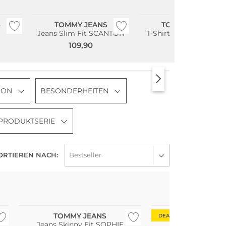
Bestseller
S
TOMMY JEANS
TOMMY JEANS
Jeans Slim Fit SCANTON
T-Shirt Slim Fit JASPE
109,90
29,90
SON
BESONDERHEITEN
PRODUKTSERIE
ORTIEREN NACH:
TOMMY JEANS
TOMMY JE
DEAL
Jeans Skinny Fit SOPHIE
Miniklei