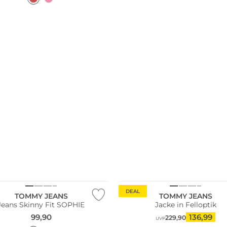
Nachhaltig
DEAL
TOMMY JEANS
TOMMY JEANS
Jeans Skinny Fit SOPHIE
Jacke in Felloptik
99,90
136,99
229,90
UVP