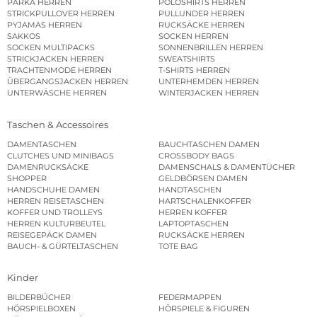
PARKA HERREN
POLOSHIRTS HERREN
STRICKPULLOVER HERREN
PULLUNDER HERREN
PYJAMAS HERREN
RUCKSÄCKE HERREN
SAKKOS
SOCKEN HERREN
SOCKEN MULTIPACKS
SONNENBRILLEN HERREN
STRICKJACKEN HERREN
SWEATSHIRTS
TRACHTENMODE HERREN
T-SHIRTS HERREN
ÜBERGANGSJACKEN HERREN
UNTERHEMDEN HERREN
UNTERWÄSCHE HERREN
WINTERJACKEN HERREN
Taschen & Accessoires
DAMENTASCHEN
BAUCHTASCHEN DAMEN
CLUTCHES UND MINIBAGS
CROSSBODY BAGS
DAMENRUCKSÄCKE
DAMENSCHALS & DAMENTÜCHER
SHOPPER
GELDBÖRSEN DAMEN
HANDSCHUHE DAMEN
HANDTASCHEN
HERREN REISETASCHEN
HARTSCHALENKOFFER
KOFFER UND TROLLEYS
HERREN KOFFER
HERREN KULTURBEUTEL
LAPTOPTASCHEN
REISEGEPÄCK DAMEN
RUCKSÄCKE HERREN
BAUCH- & GÜRTELTASCHEN
TOTE BAG
Kinder
BILDERBÜCHER
FEDERMAPPEN
HÖRSPIELBOXEN
HÖRSPIELE & FIGUREN