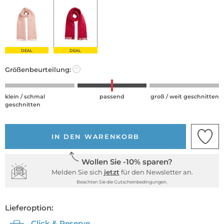
DEAL
DEAL
Größenbeurteilung:
?
klein / schmal
passend
groß / weit geschnitten
geschnitten
IN DEN WARENKORB
Wollen Sie -10% sparen?
Melden Sie sich
jetzt
für den Newsletter an.
Beachten Sie die Gutscheinbedingungen.
Lieferoption:
Click & Reserve