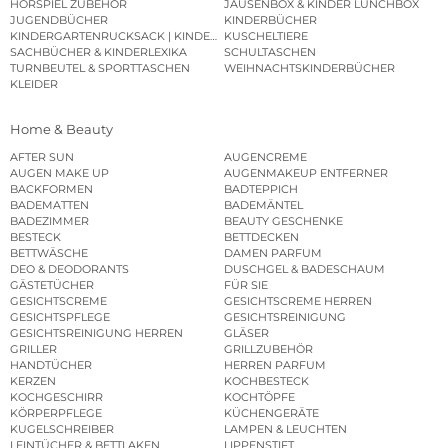
HÖRSPIEL ZUBEHÖR
JAUSENBOX & KINDER LUNCHBOX
JUGENDBÜCHER
KINDERBÜCHER
KINDERGARTENRUCKSACK | KINDERGARTENBEUTEL
KUSCHELTIERE
SACHBÜCHER & KINDERLEXIKA
SCHULTASCHEN
TURNBEUTEL & SPORTTASCHEN
WEIHNACHTSKINDERBÜCHER
KLEIDER
Home & Beauty
AFTER SUN
AUGENCREME
AUGEN MAKE UP
AUGENMAKEUP ENTFERNER
BACKFORMEN
BADTEPPICH
BADEMATTEN
BADEMÄNTEL
BADEZIMMER
BEAUTY GESCHENKE
BESTECK
BETTDECKEN
BETTWÄSCHE
DAMEN PARFUM
DEO & DEODORANTS
DUSCHGEL & BADESCHAUM
GÄSTETÜCHER
FÜR SIE
GESICHTSCREME
GESICHTSCREME HERREN
GESICHTSPFLEGE
GESICHTSREINIGUNG
GESICHTSREINIGUNG HERREN
GLÄSER
GRILLER
GRILLZUBEHÖR
HANDTÜCHER
HERREN PARFUM
KERZEN
KOCHBESTECK
KOCHGESCHIRR
KOCHTÖPFE
KÖRPERPFLEGE
KÜCHENGERÄTE
KUGELSCHREIBER
LAMPEN & LEUCHTEN
LEINTÜCHER & BETTLAKEN
LIPPENSTIFT