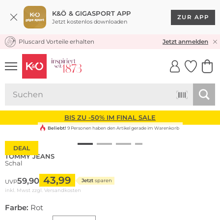
K&Ö & GIGASPORT APP
ZUR APP
Jetzt kostenlos downloaden
Pluscard Vorteile erhalten
KOSTENLOSER VERSAND* & RÜCKVERSAND
Jetzt anmelden
UNSERE APP
CLICK &
CLICK &
COLLECT
RESERVE
BIS ZU -50% IM FINAL SALE
Beliebt!
9 Personen haben den Artikel gerade im Warenkorb
DEAL
TOMMY JEANS
Schal
43,99
59,90
Jetzt
sparen
UVP
inkl. Mwst zzgl.
Versandkosten
Farbe:
Rot