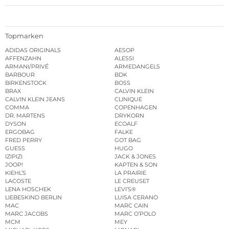
Topmarken
ADIDAS ORIGINALS
AESOP
AFFENZAHN
ALESSI
ARMANI/PRIVÉ
ARMEDANGELS
BARBOUR
BDK
BIRKENSTOCK
BOSS
BRAX
CALVIN KLEIN
CALVIN KLEIN JEANS
CLINIQUE
COMMA
COPENHAGEN
DR. MARTENS
DRYKORN
DYSON
ECOALF
ERGOBAG
FALKE
FRED PERRY
GOT BAG
GUESS
HUGO
IZIPIZI
JACK & JONES
JOOP!
KAPTEN & SON
KIEHL’S
LA PRAIRIE
LACOSTE
LE CREUSET
LENA HOSCHEK
LEVI’S®
LIEBESKIND BERLIN
LUISA CERANO
MAC
MARC CAIN
MARC JACOBS
MARC O’POLO
MCM
MEY