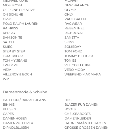
MICHAEL KORS
MONARI
MOS MOSH
NEW BALANCE
OFFICINE CREATIVE
OLYMP
ON SCHUHE
ONLY
OPUS
PAUL GREEN
POLO RALPH LAUREN
RAGWEAR
RAINKISS
REISENTHEL
REPLAY
RICHROYAL
SAMSONITE
SANETTA
SATCH
SKINY
SMEG
SOMEDAY
STEP BY STEP
TOM FORD
TOM TAILOR
TOMMY HILFIGER
TOMMY JEANS
TONIES
TRIUMPH
VEE COLLECTIVE
VEJA
VERO MODA
VILLEROY & BOCH
WEEKEND MAX MARA
WMF
Damenmode & Schuhe
BALLOON / BARREL JEANS
BHS
BIKINIS
BLAZER FÜR DAMEN
BLUSEN
BOOTS
CAPES
CHELSEABOOTS
DAMENHOSEN
DAMENKLEIDER
DAMENPULLOVER
DAUNENMÄNTEL DAMEN
DIRNDLBLUSEN
GROSSE GRÖSSEN DAMEN