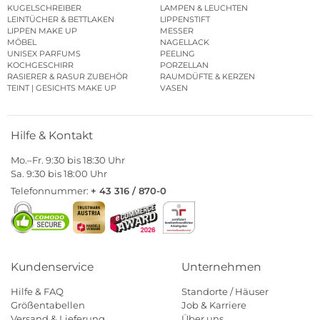
KUGELSCHREIBER
LAMPEN & LEUCHTEN
LEINTÜCHER & BETTLAKEN
LIPPENSTIFT
LIPPEN MAKE UP
MESSER
MÖBEL
NAGELLACK
UNISEX PARFUMS
PEELING
KOCHGESCHIRR
PORZELLAN
RASIERER & RASUR ZUBEHÖR
RAUMDÜFTE & KERZEN
TEINT | GESICHTS MAKE UP
VASEN
Hilfe & Kontakt
Mo.–Fr. 9:30 bis 18:30 Uhr
Sa. 9:30 bis 18:00 Uhr
Telefonnummer:
+ 43 316 / 870-0
Kundenservice
Unternehmen
Hilfe & FAQ
Standorte / Häuser
Größentabellen
Job & Karriere
Versand & Lieferung
Über uns