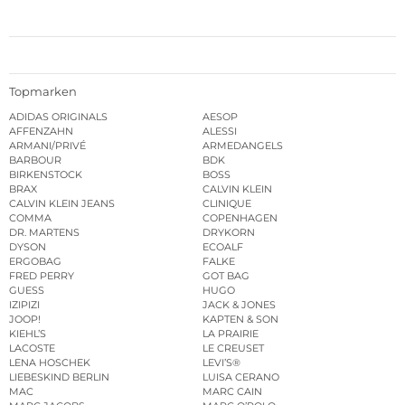
Topmarken
ADIDAS ORIGINALS
AESOP
AFFENZAHN
ALESSI
ARMANI/PRIVÉ
ARMEDANGELS
BARBOUR
BDK
BIRKENSTOCK
BOSS
BRAX
CALVIN KLEIN
CALVIN KLEIN JEANS
CLINIQUE
COMMA
COPENHAGEN
DR. MARTENS
DRYKORN
DYSON
ECOALF
ERGOBAG
FALKE
FRED PERRY
GOT BAG
GUESS
HUGO
IZIPIZI
JACK & JONES
JOOP!
KAPTEN & SON
KIEHL’S
LA PRAIRIE
LACOSTE
LE CREUSET
LENA HOSCHEK
LEVI’S®
LIEBESKIND BERLIN
LUISA CERANO
MAC
MARC CAIN