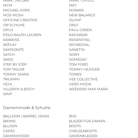
MARC JACOBS
MARC O’POLO
MCM
MEY
MICHAEL KORS
MONARI
MOS MOSH
NEW BALANCE
OFFICINE CREATIVE
OLYMP
ON SCHUHE
ONLY
OPUS
PAUL GREEN
POLO RALPH LAUREN
RAGWEAR
RAINKISS
REISENTHEL
REPLAY
RICHROYAL
SAMSONITE
SANETTA
SATCH
SKINY
SMEG
SOMEDAY
STEP BY STEP
TOM FORD
TOM TAILOR
TOMMY HILFIGER
TOMMY JEANS
TONIES
TRIUMPH
VEE COLLECTIVE
VEJA
VERO MODA
VILLEROY & BOCH
WEEKEND MAX MARA
WMF
Damenmode & Schuhe
BALLOON / BARREL JEANS
BHS
BIKINIS
BLAZER FÜR DAMEN
BLUSEN
BOOTS
CAPES
CHELSEABOOTS
DAMENHOSEN
DAMENKLEIDER