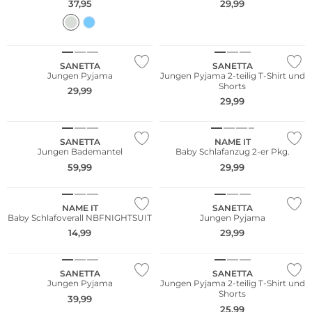
37,95
29,99
SANETTA
SANETTA
Jungen Pyjama
Jungen Pyjama 2-teilig T-Shirt und
Shorts
29,99
Multi Pack
29,99
NEU
Nachhaltig
SANETTA
NAME IT
Jungen Bademantel
Baby Schlafanzug 2-er Pkg.
59,99
29,99
Nachhaltig
NAME IT
SANETTA
Baby Schlafoverall NBFNIGHTSUIT
Jungen Pyjama
14,99
29,99
Nachhaltig
SANETTA
SANETTA
Jungen Pyjama
Jungen Pyjama 2-teilig T-Shirt und
Shorts
39,99
25,99