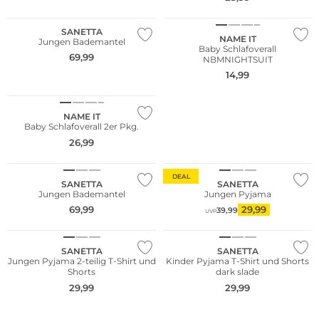
Nachhaltig
SANETTA
NAME IT
Jungen Bademantel
Baby Schlafoverall
69,99
NBMNIGHTSUIT
14,99
Multi Pack
NAME IT
Baby Schlafoverall 2er Pkg.
26,99
DEAL
SANETTA
SANETTA
Jungen Bademantel
Jungen Pyjama
69,99
29,99
39,99
UVP
SANETTA
SANETTA
Jungen Pyjama 2-teilig T-Shirt und
Kinder Pyjama T-Shirt und Shorts
Shorts
dark slade
29,99
29,99