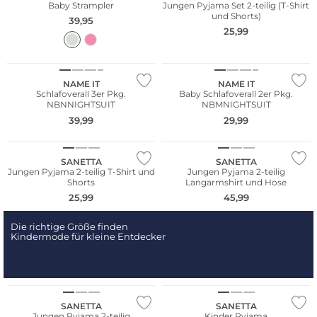
Baby Strampler
Jungen Pyjama Set 2-teilig (T-Shirt
und Shorts)
39,95
25,99
Multi Pack
Multi Pack
NAME IT
NAME IT
Schlafoverall 3er Pkg.
Baby Schlafoverall 2er Pkg.
NBNNIGHTSUIT
NBMNIGHTSUIT
39,99
29,99
Nachhaltig
SANETTA
SANETTA
Jungen Pyjama 2-teilig T-Shirt und
Jungen Pyjama 2-teilig
Shorts
Langarmshirt und Hose
25,99
45,99
Die richtige Größe finden
Kindermode für kleine Entdecker
NEU
Nachhaltig
Nachhaltig
SANETTA
SANETTA
Jungen Pyjama 2-teilig
Kinder Pyjama