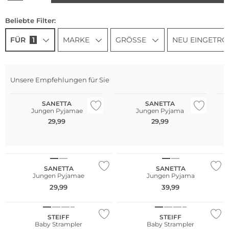
Beliebte Filter:
FÜR
1
MARKE
GRÖSSE
NEU EINGETRO
Na
Unsere Empfehlungen für Sie
Mu
SANETTA
SANETTA
Jungen Pyjamae
Jungen Pyjama
N
29,99
29,99
SANETTA
SANETTA
Jungen Pyjamae
Jungen Pyjama
29,99
39,99
Nachhaltig
Nachhaltig
STEIFF
STEIFF
Baby Strampler
Baby Strampler