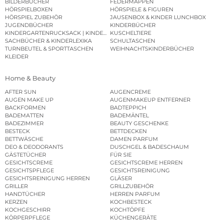
BILDERBÜCHER
FEDERMAPPEN
HÖRSPIELBOXEN
HÖRSPIELE & FIGUREN
HÖRSPIEL ZUBEHÖR
JAUSENBOX & KINDER LUNCHBOX
JUGENDBÜCHER
KINDERBÜCHER
KINDERGARTENRUCKSACK | KINDERGARTENBEUTEL
KUSCHELTIERE
SACHBÜCHER & KINDERLEXIKA
SCHULTASCHEN
TURNBEUTEL & SPORTTASCHEN
WEIHNACHTSKINDERBÜCHER
KLEIDER
Home & Beauty
AFTER SUN
AUGENCREME
AUGEN MAKE UP
AUGENMAKEUP ENTFERNER
BACKFORMEN
BADTEPPICH
BADEMATTEN
BADEMÄNTEL
BADEZIMMER
BEAUTY GESCHENKE
BESTECK
BETTDECKEN
BETTWÄSCHE
DAMEN PARFUM
DEO & DEODORANTS
DUSCHGEL & BADESCHAUM
GÄSTETÜCHER
FÜR SIE
GESICHTSCREME
GESICHTSCREME HERREN
GESICHTSPFLEGE
GESICHTSREINIGUNG
GESICHTSREINIGUNG HERREN
GLÄSER
GRILLER
GRILLZUBEHÖR
HANDTÜCHER
HERREN PARFUM
KERZEN
KOCHBESTECK
KOCHGESCHIRR
KOCHTÖPFE
KÖRPERPFLEGE
KÜCHENGERÄTE