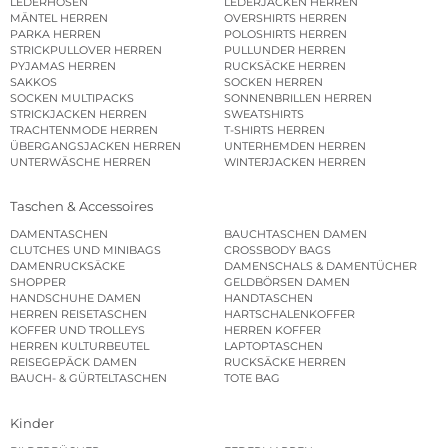
LEDERHOSEN
LEDERJACKEN HERREN
MÄNTEL HERREN
OVERSHIRTS HERREN
PARKA HERREN
POLOSHIRTS HERREN
STRICKPULLOVER HERREN
PULLUNDER HERREN
PYJAMAS HERREN
RUCKSÄCKE HERREN
SAKKOS
SOCKEN HERREN
SOCKEN MULTIPACKS
SONNENBRILLEN HERREN
STRICKJACKEN HERREN
SWEATSHIRTS
TRACHTENMODE HERREN
T-SHIRTS HERREN
ÜBERGANGSJACKEN HERREN
UNTERHEMDEN HERREN
UNTERWÄSCHE HERREN
WINTERJACKEN HERREN
Taschen & Accessoires
DAMENTASCHEN
BAUCHTASCHEN DAMEN
CLUTCHES UND MINIBAGS
CROSSBODY BAGS
DAMENRUCKSÄCKE
DAMENSCHALS & DAMENTÜCHER
SHOPPER
GELDBÖRSEN DAMEN
HANDSCHUHE DAMEN
HANDTASCHEN
HERREN REISETASCHEN
HARTSCHALENKOFFER
KOFFER UND TROLLEYS
HERREN KOFFER
HERREN KULTURBEUTEL
LAPTOPTASCHEN
REISEGEPÄCK DAMEN
RUCKSÄCKE HERREN
BAUCH- & GÜRTELTASCHEN
TOTE BAG
Kinder