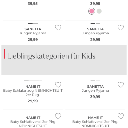
39,95
39,95
SANETTA
SANETTA
Jungen Pyjama
Jungen Pyjama
29,99
29,99
Lieblingskategorien für Kids
Multi Pack
SHORTS
KLEIDER
Nachhaltig
NAME IT
SANETTA
Baby Schlafanzug NBMNIGHTSUIT
Jungen Pyjama
2er Pkg.
39,99
Multi Pack
29,99
Nachhaltig
Multi Pack
NAME IT
NAME IT
Baby Schlafoverall 2er Pkg
Baby Schlafoverall 2er Pkg.
NBMNIGHTSUIT
NBMNIGHTSUIT