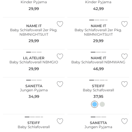
Kinder Pyjama
Kinder Pyjama
NEU
NEU
29,99
42,99
Multi Pack
Multi Pack
NAME IT
NAME IT
Baby Schlafoverall 2er Pkg.
Baby Schlafoverall 2er Pkg.
NBMNIGHTSUIT
NBMNIGHTSUIT
29,99
29,99
NEU
LIL ATELIER
NAME IT
Baby Schlafoverall NBMGIO
Baby Schlafoverall NBMWANG
29,99
46,99
Nachhaltig
SANETTA
STEIFF
Jungen Pyjama
Baby Schafoverall
34,99
37,95
Nachhaltig
STEIFF
SANETTA
Baby Schlafoverall
Jungen Pyjama