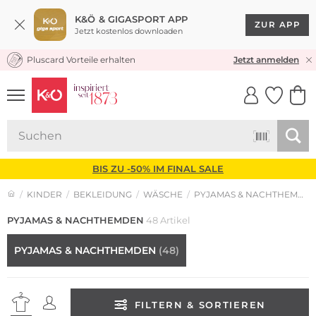
K&Ö & GIGASPORT APP
ZUR APP
Jetzt kostenlos downloaden
Pluscard Vorteile erhalten
KOSTENLOSER VERSAND* & RÜCKVERSAND
Jetzt anmelden
UNSERE APP
CLICK &
CLICK &
COLLECT
RESERVE
BIS ZU -50% IM FINAL SALE
KINDER
BEKLEIDUNG
WÄSCHE
PYJAMAS & NACHTHEMDEN
PYJAMAS & NACHTHEMDEN
48 Artikel
PYJAMAS & NACHTHEMDEN
(48)
FILTERN & SORTIEREN